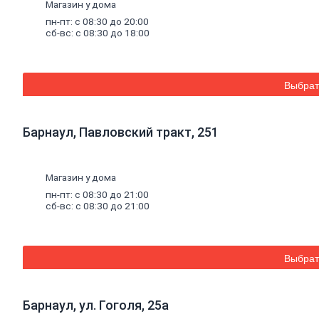
Распылители
Магазин у дома
Соединительные элементы
пн-пт: с 08:30 до 20:00
Семена
овощных
и
цветочных
культур
сб-вс: с 08:30 до 18:00
Овощи и зеленые культуры
Цветы однолетние, двулетние и
многолетние
Садовый
декор
Выбрат
Сетка
стальная
плетеная,
сетка
пластиковая
Противогололедные
реагенты
Емкости
для
полива
Барнаул, Павловский тракт, 251
Емкости
для
рассады
Почвогрунты
Пленка
полиэтиленовая
Товары
для
пикника
Магазин у дома
Средства
защиты
от
насекомых
пн-пт: с 08:30 до 21:00
Обувь
сб-вс: с 08:30 до 21:00
Сланцы
Удобрения
Средства
от
грызунов
Тенты
Выбрат
Химия
для
бассейна
Коагулянты и альгициды
Хлор
Барнаул, ул. Гоголя, 25а
Инструменты, хозтовары, крепеж
Электроинструмент