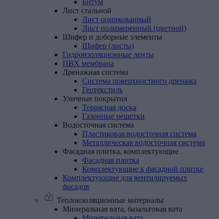
Битум
Лист
стальной
Лист оцинкованный
Лист полимеренный (цветной)
Шифер
и
доборные
элементы
Шифер (листы)
Гидроизоляционные
ленты
ПВХ
мембрана
Дренажная
система
Система поверхностного дренажа
Геотекстиль
Уличные
покрытия
Террасная доска
Газонные решетки
Водосточная
система
Пластиковая водосточная система
Металлическая водосточная система
Фасадная
плитка,
комплектующие
Фасадная плитка
Комплектующие к фасадной плитке
Комплектующие
для
вентилируемых
фасадов
Теплоизоляционные материалы
Минеральная
вата,
базальтовая
вата
Минеральная вата