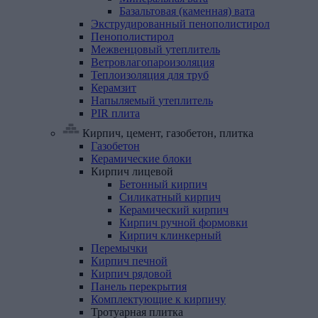
Базальтовая (каменная) вата
Экструдированный
пенополистирол
Пенополистирол
Межвенцовый
утеплитель
Ветровлагопароизоляция
Теплоизоляция
для
труб
Керамзит
Напыляемый
утеплитель
PIR
плита
Кирпич, цемент, газобетон, плитка
Газобетон
Керамические
блоки
Кирпич
лицевой
Бетонный кирпич
Силикатный кирпич
Керамический кирпич
Кирпич ручной формовки
Кирпич клинкерный
Перемычки
Кирпич
печной
Кирпич
рядовой
Панель
перекрытия
Комплектующие
к
кирпичу
Тротуарная
плитка