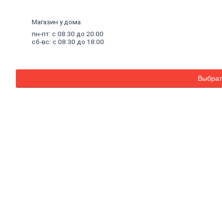
Общестроительный инструмент
Бетонообработка
Магазин у дома
Деревообрабатывающие инструменты
пн-пт: с 08:30 до 20:00
Расходные материалы для
сб-вс: с 08:30 до 18:00
электроинструмента
Бензогенераторы
Ручной
инструмент
Заклепочники и просекатели
Выбрат
Штукатурный инструмент
Малярный инструмент
Скобозабивные пистолеты, скобы
Пистолеты для пен, герметиков
Резка и шлифование
Слесарно-столярный инструмент
Измерительный, разметочный
инструмент
Инструмент для кафеля
Паяльники и аксессуары
Наборы инструментов
Ящики для инструментов
Электромонтажный инструмент
Сварка
Электроды
Сварочные аппараты