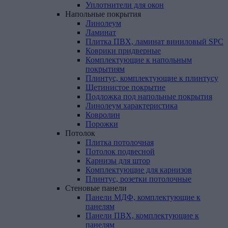
Уплотнители для окон
Напольные
покрытия
Линолеум
Ламинат
Плитка ПВХ, ламинат виниловый SPC
Коврики придверные
Комплектующие к напольным
покрытиям
Плинтус, комплектующие к плинтусу
Щетинистое покрытие
Подложка под напольные покрытия
Линолеум характеристика
Ковролин
Порожки
Потолок
Плитка потолочная
Потолок подвесной
Карнизы для штор
Комплектующие для карнизов
Плинтус, розетки потолочные
Стеновые
панели
Панели МДФ, комплектующие к
панелям
Панели ПВХ, комплектующие к
панелям