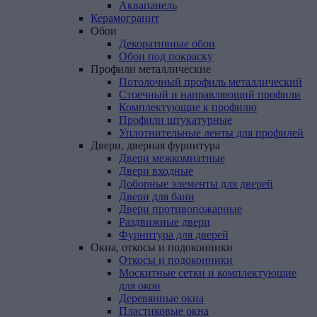
Аквапанель
Керамогранит
Обои
Декоративные обои
Обои под покраску
Профили
металлические
Потолочный профиль металлический
Стоечный и направляющий профили
Комплектующие к профилю
Профили штукатурные
Уплотнительные ленты для профилей
Двери,
дверная
фурнитура
Двери межкомнатные
Двери входные
Доборные элементы для дверей
Двери для бани
Двери противопожарные
Раздвижные двери
Фурнитура для дверей
Окна,
откосы
и
подоконники
Откосы и подоконники
Москитные сетки и комплектующие
для окон
Деревянные окна
Пластиковые окна