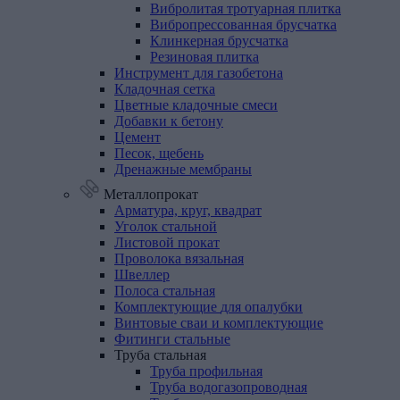
Вибролитая тротуарная плитка
Вибропрессованная брусчатка
Клинкерная брусчатка
Резиновая плитка
Инструмент
для
газобетона
Кладочная
сетка
Цветные
кладочные
смеси
Добавки
к
бетону
Цемент
Песок,
щебень
Дренажные
мембраны
Металлопрокат
Арматура,
круг,
квадрат
Уголок
стальной
Листовой
прокат
Проволока
вязальная
Швеллер
Полоса
стальная
Комплектующие
для
опалубки
Винтовые
сваи
и
комплектующие
Фитинги
стальные
Труба
стальная
Труба профильная
Труба водогазопроводная