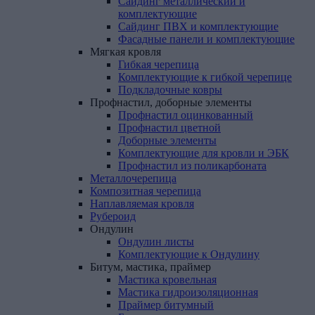
Сайдинг металлический и
комплектующие
Сайдинг ПВХ и комплектующие
Фасадные панели и комплектующие
Мягкая
кровля
Гибкая черепица
Комплектующие к гибкой черепице
Подкладочные ковры
Профнастил,
доборные
элементы
Профнастил оцинкованный
Профнастил цветной
Доборные элементы
Комплектующие для кровли и ЭБК
Профнастил из поликарбоната
Металлочерепица
Композитная
черепица
Наплавляемая
кровля
Рубероид
Ондулин
Ондулин листы
Комплектующие к Ондулину
Битум,
мастика,
праймер
Мастика кровельная
Мастика гидроизоляционная
Праймер битумный