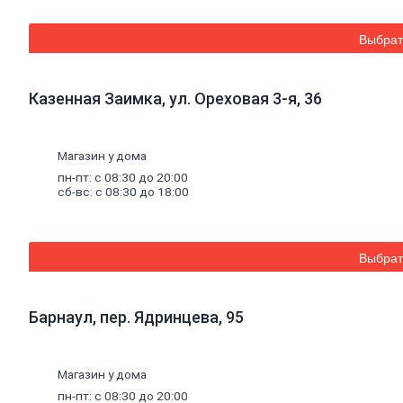
Смесители для раковины
Шланги и лейки для душа
Комплектующие для смесителя
Выбрат
Гофросифоны,
сифоны
Полотенцесушители
Подводки
гибкие
Казенная Заимка, ул. Ореховая 3-я, 36
Комплектующие
к
сантехнике
Аксессуары
для
ванных
комнат
Мойки
Магазин у дома
Сад и огород
пн-пт: с 08:30 до 20:00
Теплицы
сб-вс: с 08:30 до 18:00
Парники
Поликарбонат,
комплектующие
Поликарбонат
Комплектующие к поликарбонату
Выбрат
Заборы
и
ограждения
Евроштакетник
Ворота
Забор-жалюзи
Барнаул, пер. Ядринцева, 95
Калитки
Каркасы
Колпаки
Ограждения из 3Д сетки
Магазин у дома
Заборы из профнастила
пн-пт: с 08:30 до 20:00