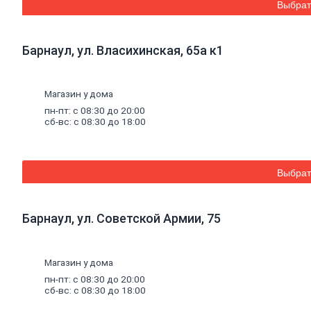
Биде
Выбрат
Унитазы, инсталляции и
комплектующие
Душевые
кабины,
уголки,
поддоны
Барнаул, ул. Власихинская, 65а к1
Душевые кабины
Душевые поддоны
Душевые двери и стекла
Душевые ограждения
Магазин у дома
Душевые уголки
пн-пт: с 08:30 до 20:00
Вентиляция
сб-вс: с 08:30 до 18:00
Воздуховоды
Люки ревизионные
Вентиляторы
Решетки вентиляционные
Выбрат
Панели декоративные
Клапаны приточные
Мебель
для
ванных
комнат
Барнаул, ул. Советской Армии, 75
Тумба
Зеркало
Шкаф
Смесители
и
душевое
оборудование
Магазин у дома
Смесители для кухни
пн-пт: с 08:30 до 20:00
Смесители гигиенические
сб-вс: с 08:30 до 18:00
Смесители для ванны
Смесители и стойки для душа