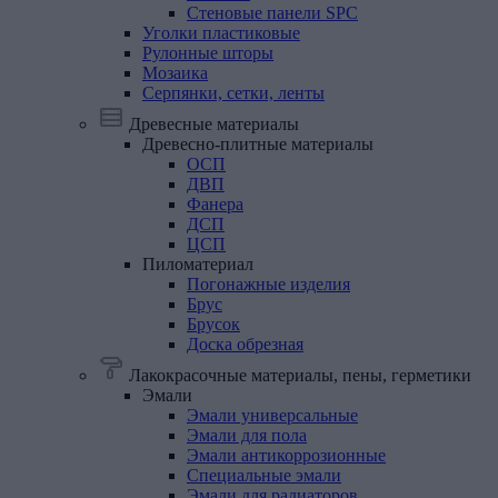
Стеновые панели SPC
Уголки
пластиковые
Рулонные
шторы
Мозаика
Серпянки,
сетки,
ленты
Древесные материалы
Древесно-плитные
материалы
ОСП
ДВП
Фанера
ДСП
ЦСП
Пиломатериал
Погонажные изделия
Брус
Брусок
Доска обрезная
Лакокрасочные материалы, пены, герметики
Эмали
Эмали универсальные
Эмали для пола
Эмали антикоррозионные
Специальные эмали
Эмали для радиаторов