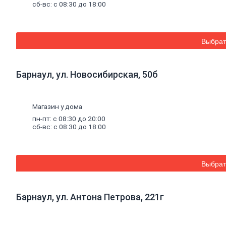
Столбы для заборов и комплектующие
сб-вс: с 08:30 до 18:00
Сетка для забора
Садовый
инвентарь
Тачки садовые
Вилы, грабли, рыхлители
Выбрат
Лопаты
Ведра, лейки
Секаторы садовые
Барнаул, ул. Новосибирская, 50б
Черенки, метла
Комплектующие к тачкам садовым
Тяпки
Опрыскиватели
Магазин у дома
Товары
для
уборки
снега
пн-пт: с 08:30 до 20:00
Снегоуборочная техника
сб-вс: с 08:30 до 18:00
Движки
Ледорубы, ломы, скребки
Лопаты зимние
Сани
Выбрат
Садовая
техника
Автомойки
Мотоблоки, культиваторы
Триммеры и комплектующие
Барнаул, ул. Антона Петрова, 221г
Системы
полива
Шланги
Пистолеты