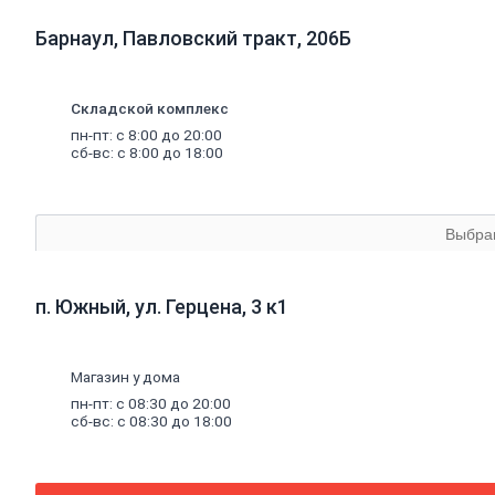
Комплектующие к насосам
Санитарные насосы
Барнаул, Павловский тракт, 206Б
Теплый
пол
Комплектующие к теплому полу
Теплый пол (водяной)
Складской комплекс
Электрический теплый пол
Водонагреватели
пн-пт: с 8:00 до 20:00
сб-вс: с 8:00 до 18:00
Водосчетчики
Инструмент
сантехнический
Конвекторы,
тепловые
пушки,
масляные
радиаторы
Люк
канализационный
Выбра
Асбестоизделия
Системы
фильтрации
воды
п. Южный, ул. Герцена, 3 к1
Санфаянс, ванная, кухня
Ванны
Ванны чугунные
Ванны стальные
Магазин у дома
Ванны акриловые
пн-пт: с 08:30 до 20:00
Экраны под ванны
сб-вс: с 08:30 до 18:00
Оборудование для ванн
Санфаянс
Раковины, пьедесталы
Писсуары