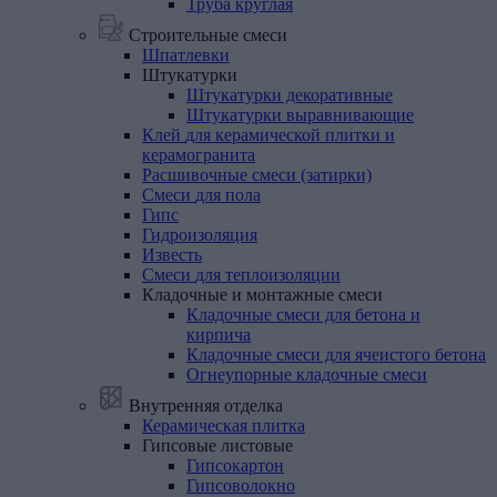
Труба круглая
Строительные смеси
Шпатлевки
Штукатурки
Штукатурки декоративные
Штукатурки выравнивающие
Клей
для
керамической
плитки
и
керамогранита
Расшивочные
смеси
(затирки)
Смеси
для
пола
Гипс
Гидроизоляция
Известь
Смеси
для
теплоизоляции
Кладочные
и
монтажные
смеси
Кладочные смеси для бетона и
кирпича
Кладочные смеси для ячеистого бетона
Огнеупорные кладочные смеси
Внутренняя отделка
Керамическая
плитка
Гипсовые
листовые
Гипсокартон
Гипсоволокно