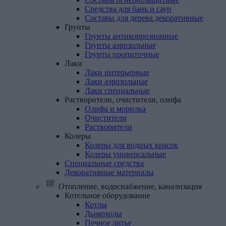
Средства для бань и саун
Составы для дерева декоративные
Грунты
Грунты антикоррозионные
Грунты аэрозольные
Грунты пропиточные
Лаки
Лаки интерьерные
Лаки аэрозольные
Лаки специальные
Растворители,
очистители,
олифа
Олифа и морилка
Очистители
Растворители
Колеры
Колеры для водных красок
Колеры универсальные
Специальные
средства
Декоративные
материалы
Отопление, водоснабжение, канализация
Котельное
оборудование
Котлы
Дымоходы
Печное литье