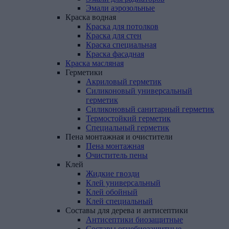
Эмали аэрозольные
Краска
водная
Краска для потолков
Краска для стен
Краска специальная
Краска фасадная
Краска
масляная
Герметики
Акриловый герметик
Силиконовый универсальный
герметик
Силиконовый санитарный герметик
Термостойкий герметик
Специальный герметик
Пена
монтажная
и
очистители
Пена монтажная
Очиститель пены
Клей
Жидкие гвозди
Клей универсальный
Клей обойный
Клей специальный
Составы
для
дерева
и
антисептики
Антисептики биозащитные
Составы огнебиозащитные