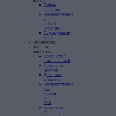
кровля
Гибкая
черепица
Комплектующие
к
гибкой
черепице
Подкладочные
ковры
Профнастил,
доборные
элементы
Профнастил
оцинкованный
Профнастил
цветной
Доборные
элементы
Комплектующие
для
кровли
и
ЭБК
Профнастил
из