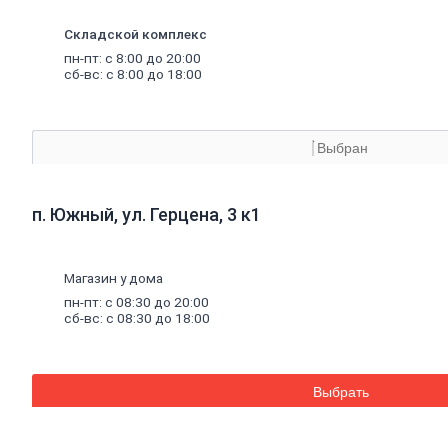
материалы
Минеральная
Складской комплекс
вата,
базальтовая
пн-пт: с 8:00 до 20:00
вата
сб-вс: с 8:00 до 18:00
Минеральная
вата
Базальтовая
(каменная)
Выбран
вата
Экструдированный
пенополистирол
п. Южный, ул. Герцена, 3 к1
Пенополистирол
Межвенцовый
утеплитель
Ветровлагопароизоляция
Магазин у дома
Теплоизоляция
пн-пт: с 08:30 до 20:00
для
труб
сб-вс: с 08:30 до 18:00
Керамзит
Напыляемый
утеплитель
PIR
плита
Выбрать
Кирпич,
цемент,
газобетон,