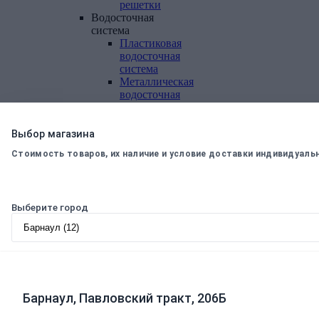
решетки
Водосточная
система
Пластиковая
водосточная
система
Металлическая
водосточная
система
Фасадная
плитка,
Выбор магазина
комплектующие
Стоимость товаров, их наличие и условие доставки индивидуаль
Фасадная
плитка
Комплектующие
к
Выберите город
фасадной
плитке
Комплектующие
для
вентилируемых
фасадов
Барнаул, Павловский тракт, 206Б
Теплоизоляционные