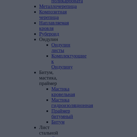
поликарбоната
Металлочерепица
Композитная
черепица
Наплавляемая
кровля
Рубероид
Ондулин
Ондулин
листы
Комплектующие
к
Ондулину
Битум,
мастика,
праймер
Мастика
кровельная
Мастика
гидроизоляционная
Праймер
битумный
Битум
Лист
стальной