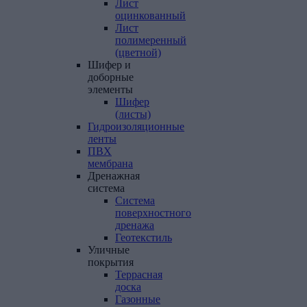
Лист
оцинкованный
Лист
полимеренный
(цветной)
Шифер
и
доборные
элементы
Шифер
(листы)
Гидроизоляционные
ленты
ПВХ
мембрана
Дренажная
система
Система
поверхностного
дренажа
Геотекстиль
Уличные
покрытия
Террасная
доска
Газонные