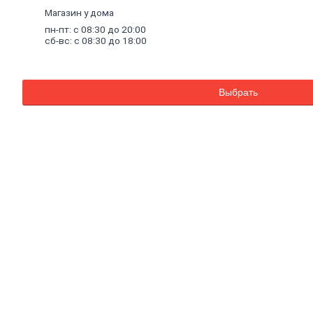
Внутренняя
Магазин у дома
отделка
пн-пт: с 08:30 до 20:00
Керамическая
сб-вс: с 08:30 до 18:00
плитка
Гипсовые
листовые
Гипсокартон
Выбрать
Гипсоволокно
Аквапанель
Керамогранит
Обои
Декоративные
обои
Обои
под
покраску
Профили
металлические
Потолочный
профиль
металлический
Стоечный
и
направляющий