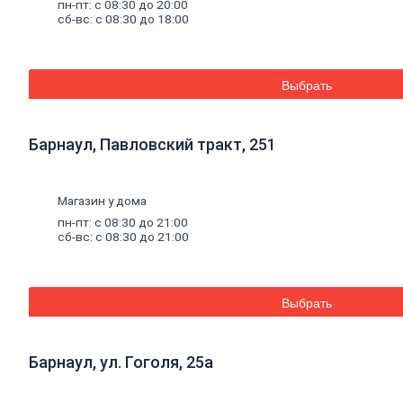
Смеси
для
пн-пт: с 08:30 до 20:00
сб-вс: с 08:30 до 18:00
пола
Гипс
Гидроизоляция
Известь
Смеси
для
Выбрать
теплоизоляции
Кладочные
и
Барнаул, Павловский тракт, 251
монтажные
смеси
Кладочные
смеси
Магазин у дома
для
пн-пт: с 08:30 до 21:00
бетона
сб-вс: с 08:30 до 21:00
и
кирпича
Кладочные
смеси
Выбрать
для
ячеистого
бетона
Огнеупорные
Барнаул, ул. Гоголя, 25а
кладочные
смеси