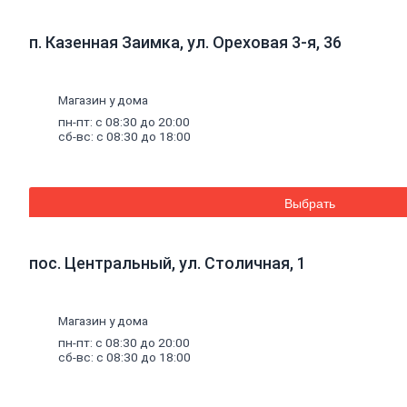
к
кирпичу
Тротуарная
п. Казенная Заимка, ул. Ореховая 3-я, 36
плитка
Вибролитая
тротуарная
плитка
Магазин у дома
Вибропрессованная
пн-пт: с 08:30 до 20:00
брусчатка
сб-вс: с 08:30 до 18:00
Клинкерная
брусчатка
Резиновая
плитка
Выбрать
Инструмент
для
газобетона
Кладочная
пос. Центральный, ул. Столичная, 1
сетка
Цветные
кладочные
Магазин у дома
смеси
Добавки
к
пн-пт: с 08:30 до 20:00
бетону
сб-вс: с 08:30 до 18:00
Цемент
Песок,
щебень