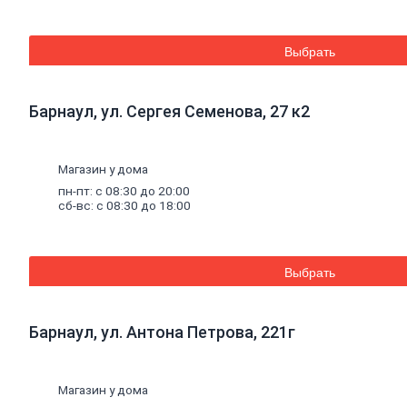
Труба
стальная
Труба
Выбрать
профильная
Труба
водогазопроводная
Труба
Барнаул, ул. Сергея Семенова, 27 к2
круглая
Строительные
Магазин у дома
смеси
пн-пт: с 08:30 до 20:00
Шпатлевки
сб-вс: с 08:30 до 18:00
Штукатурки
Штукатурки
декоративные
Штукатурки
Выбрать
выравнивающие
Клей
для
керамической
плитки
и
Барнаул, ул. Антона Петрова, 221г
керамогранита
Расшивочные
смеси
Магазин у дома
(затирки)