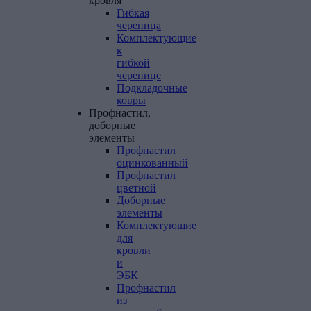
кровля
Гибкая
черепица
Комплектующие
к
гибкой
черепице
Подкладочные
ковры
Профнастил,
доборные
элементы
Профнастил
оцинкованный
Профнастил
цветной
Доборные
элементы
Комплектующие
для
кровли
и
ЭБК
Профнастил
из