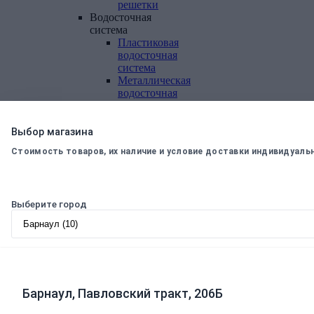
решетки
Водосточная
система
Пластиковая
водосточная
система
Металлическая
водосточная
система
Фасадная
плитка,
Выбор магазина
комплектующие
Стоимость товаров, их наличие и условие доставки индивидуаль
Фасадная
плитка
Комплектующие
к
Выберите город
фасадной
плитке
Комплектующие
для
вентилируемых
фасадов
Барнаул, Павловский тракт, 206Б
Теплоизоляционные