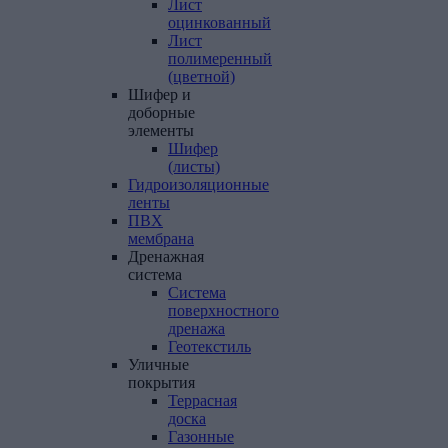
Лист
оцинкованный
Лист
полимеренный
(цветной)
Шифер
и
доборные
элементы
Шифер
(листы)
Гидроизоляционные
ленты
ПВХ
мембрана
Дренажная
система
Система
поверхностного
дренажа
Геотекстиль
Уличные
покрытия
Террасная
доска
Газонные