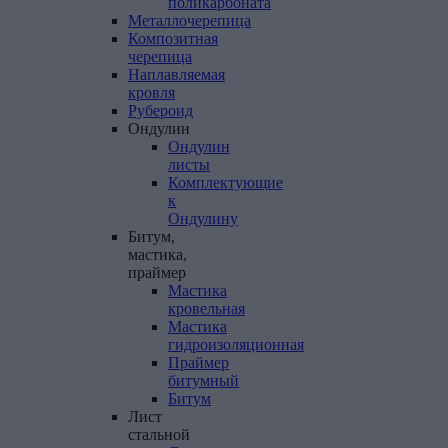
поликарбоната
Металлочерепица
Композитная
черепица
Наплавляемая
кровля
Рубероид
Ондулин
Ондулин
листы
Комплектующие
к
Ондулину
Битум,
мастика,
праймер
Мастика
кровельная
Мастика
гидроизоляционная
Праймер
битумный
Битум
Лист
стальной