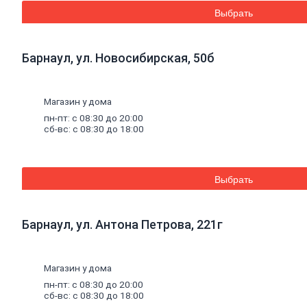
Дренажные
Выбрать
мембраны
Металлопрокат
Барнаул, ул. Новосибирская, 50б
Арматура,
круг,
квадрат
Магазин у дома
Уголок
стальной
пн-пт: с 08:30 до 20:00
сб-вс: с 08:30 до 18:00
Листовой
прокат
Проволока
вязальная
Швеллер
Выбрать
Полоса
стальная
Комплектующие
Барнаул, ул. Антона Петрова, 221г
для
опалубки
Винтовые
сваи
и
Магазин у дома
комплектующие
пн-пт: с 08:30 до 20:00
Фитинги
сб-вс: с 08:30 до 18:00
стальные