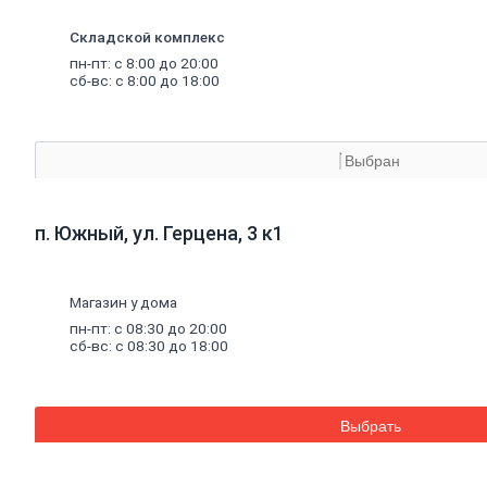
материалы
Минеральная
Складской комплекс
вата,
базальтовая
пн-пт: с 8:00 до 20:00
вата
сб-вс: с 8:00 до 18:00
Минеральная
вата
Базальтовая
(каменная)
Выбран
вата
Экструдированный
пенополистирол
п. Южный, ул. Герцена, 3 к1
Пенополистирол
Межвенцовый
утеплитель
Ветровлагопароизоляция
Магазин у дома
Теплоизоляция
пн-пт: с 08:30 до 20:00
для
труб
сб-вс: с 08:30 до 18:00
Керамзит
Напыляемый
утеплитель
PIR
плита
Выбрать
Кирпич,
цемент,
газобетон,