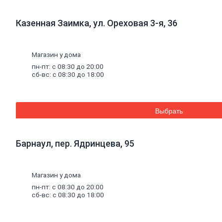
к
кирпичу
Тротуарная
Казенная Заимка, ул. Ореховая 3-я, 36
плитка
Вибролитая
тротуарная
плитка
Магазин у дома
Вибропрессованная
пн-пт: с 08:30 до 20:00
брусчатка
сб-вс: с 08:30 до 18:00
Клинкерная
брусчатка
Резиновая
плитка
Выбрать
Инструмент
для
газобетона
Кладочная
Барнаул, пер. Ядринцева, 95
сетка
Цветные
кладочные
Магазин у дома
смеси
Добавки
к
пн-пт: с 08:30 до 20:00
бетону
сб-вс: с 08:30 до 18:00
Цемент
Песок,
щебень