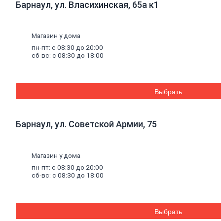
Барнаул, ул. Власихинская, 65а к1
плитка
Газобетон
Керамические
блоки
Магазин у дома
Кирпич
пн-пт: с 08:30 до 20:00
лицевой
сб-вс: с 08:30 до 18:00
Бетонный
кирпич
Силикатный
кирпич
Выбрать
Керамический
кирпич
Кирпич
ручной
Барнаул, ул. Советской Армии, 75
формовки
Кирпич
клинкерный
Магазин у дома
Перемычки
Кирпич
пн-пт: с 08:30 до 20:00
печной
сб-вс: с 08:30 до 18:00
Кирпич
рядовой
Панель
перекрытия
Выбрать
Комплектующие