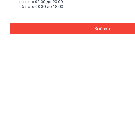
Смеси
для
пн-пт: с 08:30 до 20:00
сб-вс: с 08:30 до 18:00
пола
Гипс
Гидроизоляция
Известь
Смеси
для
Выбрать
теплоизоляции
Кладочные
и
монтажные
смеси
Кладочные
смеси
для
бетона
и
кирпича
Кладочные
смеси
для
ячеистого
бетона
Огнеупорные
кладочные
смеси