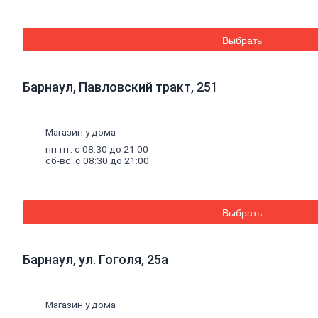
Труба
стальная
Труба
Выбрать
профильная
Труба
водогазопроводная
Труба
Барнаул, Павловский тракт, 251
круглая
Строительные
Магазин у дома
смеси
пн-пт: с 08:30 до 21:00
Шпатлевки
сб-вс: с 08:30 до 21:00
Штукатурки
Штукатурки
декоративные
Штукатурки
Выбрать
выравнивающие
Клей
для
керамической
плитки
и
Барнаул, ул. Гоголя, 25а
керамогранита
Расшивочные
смеси
Магазин у дома
(затирки)