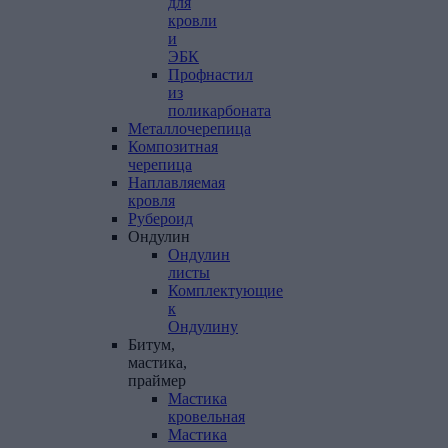
для
кровли
и
ЭБК
Профнастил
из
поликарбоната
Металлочерепица
Композитная
черепица
Наплавляемая
кровля
Рубероид
Ондулин
Ондулин
листы
Комплектующие
к
Ондулину
Битум,
мастика,
праймер
Мастика
кровельная
Мастика