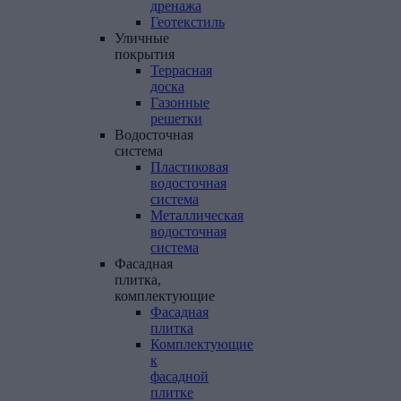
дренажа
Геотекстиль
Уличные
покрытия
Террасная
доска
Газонные
решетки
Водосточная
система
Пластиковая
водосточная
система
Металлическая
водосточная
система
Фасадная
плитка,
комплектующие
Фасадная
плитка
Комплектующие
к
фасадной
плитке