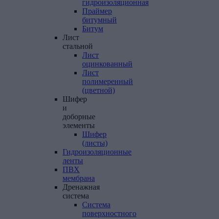
гидроизоляционная
Праймер
битумный
Битум
Лист
стальной
Лист
оцинкованный
Лист
полимеренный
(цветной)
Шифер
и
доборные
элементы
Шифер
(листы)
Гидроизоляционные
ленты
ПВХ
мембрана
Дренажная
система
Система
поверхностного