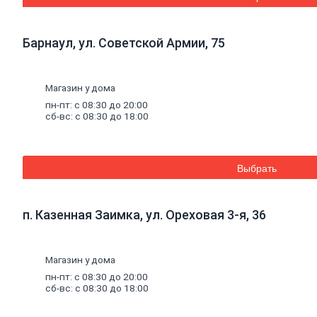
газобетона
Кладочная
сетка
Барнаул, ул. Советской Армии, 75
Цветные
кладочные
смеси
Магазин у дома
Добавки
к
пн-пт: с 08:30 до 20:00
бетону
сб-вс: с 08:30 до 18:00
Цемент
Песок,
щебень
Дренажные
Выбрать
мембраны
Металлопрокат
п. Казенная Заимка, ул. Ореховая 3-я, 36
Арматура,
круг,
квадрат
Магазин у дома
Уголок
стальной
пн-пт: с 08:30 до 20:00
Листовой
сб-вс: с 08:30 до 18:00
прокат
Проволока