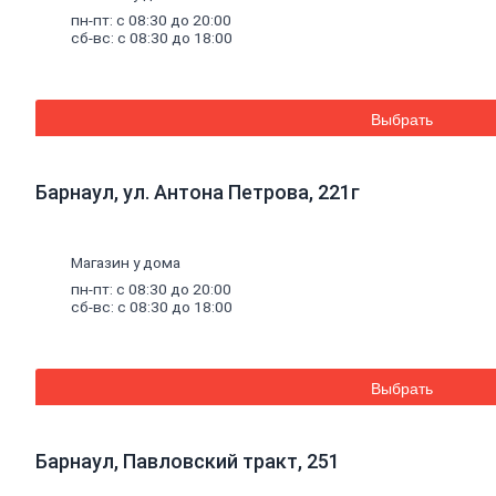
и
пн-пт: с 08:30 до 20:00
монтажные
сб-вс: с 08:30 до 18:00
смеси
Кладочные
смеси
для
Выбрать
бетона
и
кирпича
Кладочные
Барнаул, ул. Антона Петрова, 221г
смеси
для
ячеистого
Магазин у дома
бетона
Огнеупорные
пн-пт: с 08:30 до 20:00
кладочные
сб-вс: с 08:30 до 18:00
смеси
Внутренняя
Выбрать
отделка
Керамическая
плитка
Гипсовые
Барнаул, Павловский тракт, 251
листовые