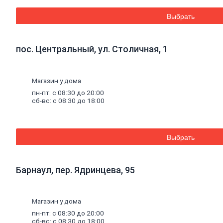
вязальная
Швеллер
Выбрать
Полоса
стальная
Комплектующие
пос. Центральный, ул. Столичная, 1
для
опалубки
Винтовые
сваи
Магазин у дома
и
пн-пт: с 08:30 до 20:00
комплектующие
сб-вс: с 08:30 до 18:00
Фитинги
стальные
Труба
стальная
Выбрать
Труба
профильная
Труба
водогазопроводная
Барнаул, пер. Ядринцева, 95
Труба
круглая
Магазин у дома
Строительные
пн-пт: с 08:30 до 20:00
смеси
сб-вс: с 08:30 до 18:00