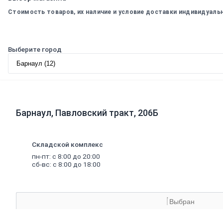
труб
Керамзит
Стоимость товаров, их наличие и условие доставки индивидуаль
Напыляемый
утеплитель
PIR
плита
Выберите город
Кирпич,
цемент,
газобетон,
плитка
Газобетон
Барнаул, Павловский тракт, 206Б
Керамические
блоки
Кирпич
лицевой
Складской комплекс
Бетонный
пн-пт: с 8:00 до 20:00
кирпич
сб-вс: с 8:00 до 18:00
Силикатный
кирпич
Керамический
кирпич
Выбран
Кирпич
ручной
формовки