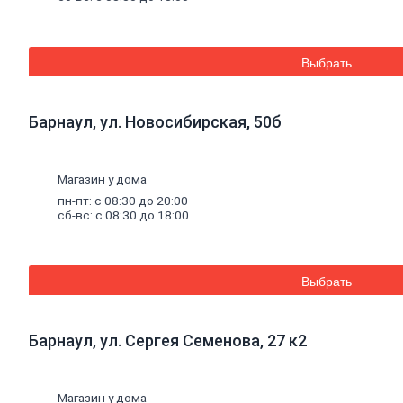
Шпатлевки
Штукатурки
Штукатурки
декоративные
Выбрать
Штукатурки
выравнивающие
Клей
для
Барнаул, ул. Новосибирская, 50б
керамической
плитки
и
Магазин у дома
керамогранита
Расшивочные
пн-пт: с 08:30 до 20:00
смеси
сб-вс: с 08:30 до 18:00
(затирки)
Смеси
для
пола
Выбрать
Гипс
Гидроизоляция
Известь
Барнаул, ул. Сергея Семенова, 27 к2
Смеси
для
теплоизоляции
Кладочные
Магазин у дома