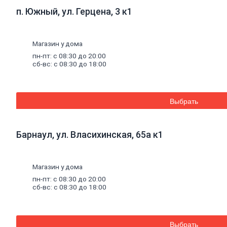
Кирпич
п. Южный, ул. Герцена, 3 к1
клинкерный
Перемычки
Кирпич
печной
Магазин у дома
Кирпич
пн-пт: с 08:30 до 20:00
рядовой
сб-вс: с 08:30 до 18:00
Панель
перекрытия
Комплектующие
к
Выбрать
кирпичу
Тротуарная
плитка
Барнаул, ул. Власихинская, 65а к1
Вибролитая
тротуарная
плитка
Вибропрессованная
Магазин у дома
брусчатка
пн-пт: с 08:30 до 20:00
Клинкерная
сб-вс: с 08:30 до 18:00
брусчатка
Резиновая
плитка
Инструмент
Выбрать
для