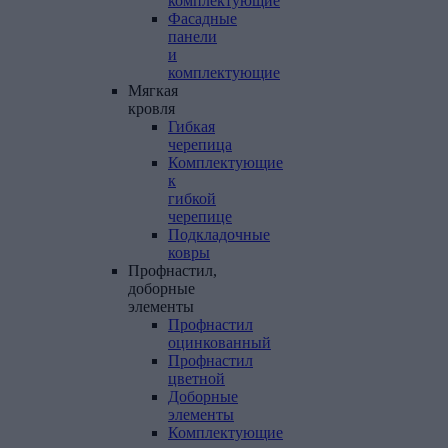
комплектующие
Фасадные
панели
и
комплектующие
Мягкая
кровля
Гибкая
черепица
Комплектующие
к
гибкой
черепице
Подкладочные
ковры
Профнастил,
доборные
элементы
Профнастил
оцинкованный
Профнастил
цветной
Доборные
элементы
Комплектующие