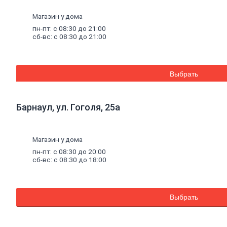
Гипсокартон
Гипсоволокно
Магазин у дома
Аквапанель
Керамогранит
пн-пт: с 08:30 до 21:00
сб-вс: с 08:30 до 21:00
Обои
Декоративные
обои
Обои
под
Выбрать
покраску
Профили
металлические
Барнаул, ул. Гоголя, 25а
Потолочный
профиль
металлический
Стоечный
Магазин у дома
и
пн-пт: с 08:30 до 20:00
направляющий
сб-вс: с 08:30 до 18:00
профили
Комплектующие
к
профилю
Выбрать
Профили
штукатурные
Уплотнительные