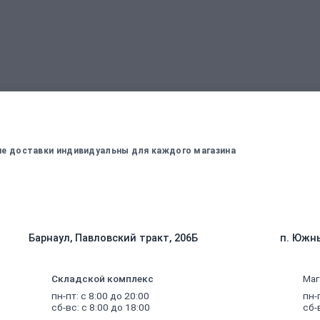
вержденный менеджером
Для оплаты заказа - введите данные, ко
вие доставки индивидуальны для каждого магазина
Барнаул, Павловский тракт, 206Б
п. Южны
Складской комплекс
Маг
пн-пт: с 8:00 до 20:00
пн-
сб-вс: с 8:00 до 18:00
сб-