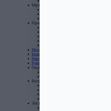
Фасадные панели и комплектующие
Мягкая
кровля
Гибкая черепица
Комплектующие к гибкой черепице
Подкладочные ковры
Профнастил,
доборные
элементы
Профнастил оцинкованный
Профнастил цветной
Доборные элементы
Комплектующие для кровли и ЭБК
Профнастил из поликарбоната
Металлочерепица
Композитная
черепица
Наплавляемая
кровля
Рубероид
Ондулин
Ондулин листы
Комплектующие к Ондулину
Битум,
мастика,
праймер
Мастика кровельная
Мастика гидроизоляционная
Праймер битумный
Битум
Лист
стальной
Лист оцинкованный