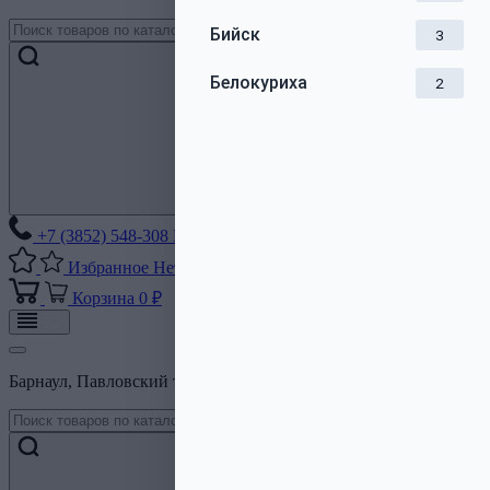
Бийск
3
Белокуриха
2
+7 (3852) 548-308
Без выходных
Избранное
Нет списков
Корзина
0 ₽
Барнаул, Павловский тракт, 206Б