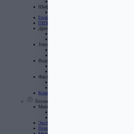
Лист полимеренный (цветной)
Шифер
и
доборные
элементы
Шифер (листы)
Гидроизоляционные
ленты
ПВХ
мембрана
Дренажная
система
Система поверхностного дренажа
Геотекстиль
Уличные
покрытия
Террасная доска
Газонные решетки
Водосточная
система
Пластиковая водосточная система
Металлическая водосточная система
Фасадная
плитка,
комплектующие
Фасадная плитка
Комплектующие к фасадной плитке
Комплектующие
для
вентилируемых
фасадов
Теплоизоляционные материалы
Минеральная
вата,
базальтовая
вата
Минеральная вата
Базальтовая (каменная) вата
Экструдированный
пенополистирол
Пенополистирол
Межвенцовый
утеплитель