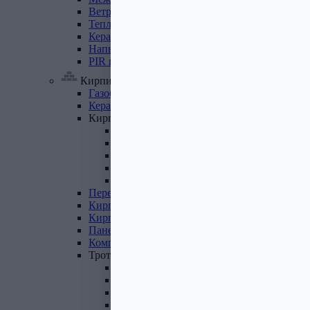
Ветровлагопароизоляция
Теплоизоляция
для
труб
Керамзит
Напыляемый
утеплитель
PIR
плита
Кирпич, цемент, газобетон, плитка
Газобетон
Керамические
блоки
Кирпич
лицевой
Бетонный кирпич
Силикатный кирпич
Керамический кирпич
Кирпич ручной формовки
Кирпич клинкерный
Перемычки
Кирпич
печной
Кирпич
рядовой
Панель
перекрытия
Комплектующие
к
кирпичу
Тротуарная
плитка
Вибролитая тротуарная плитка
Вибропрессованная брусчатка
Клинкерная брусчатка
Резиновая плитка