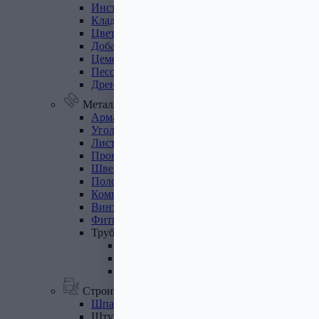
Инструмент
для
газобетона
Кладочная
сетка
Цветные
кладочные
смеси
Добавки
к
бетону
Цемент
Песок,
щебень
Дренажные
мембраны
Металлопрокат
Арматура,
круг,
квадрат
Уголок
стальной
Листовой
прокат
Проволока
вязальная
Швеллер
Полоса
стальная
Комплектующие
для
опалубки
Винтовые
сваи
и
комплектующие
Фитинги
стальные
Труба
стальная
Труба профильная
Труба водогазопроводная
Труба круглая
Строительные смеси
Шпатлевки
Штукатурки