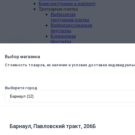
Комплектующие
к
кирпичу
Тротуарная
плитка
Вибролитая
тротуарная плитка
Вибропрессованная
брусчатка
Клинкерная
брусчатка
Резиновая плитка
Инструмент
для
газобетона
Выбор магазина
Кладочная
сетка
Цветные
кладочные
смеси
Стоимость товаров, их наличие и условие доставки индивидуаль
Добавки
к
бетону
Цемент
Песок,
щебень
Дренажные
мембраны
Выберите город
Металлопрокат
Арматура,
круг,
квадрат
Уголок
стальной
Листовой
прокат
Проволока
вязальная
Швеллер
Барнаул, Павловский тракт, 206Б
Полоса
стальная
Комплектующие
для