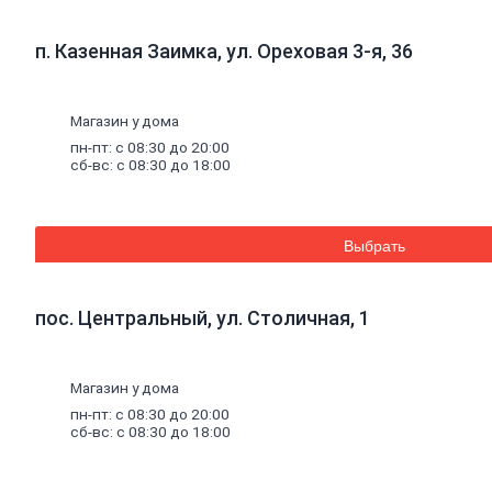
Комплектующие к
профилю
п. Казенная Заимка, ул. Ореховая 3-я, 36
Профили
штукатурные
Уплотнительные
ленты для профилей
Магазин у дома
Двери,
дверная
фурнитура
пн-пт: с 08:30 до 20:00
Двери межкомнатные
сб-вс: с 08:30 до 18:00
Двери входные
Доборные элементы
для дверей
Двери для бани
Выбрать
Двери
противопожарные
Раздвижные двери
Фурнитура для
пос. Центральный, ул. Столичная, 1
дверей
Окна,
откосы
и
подоконники
Откосы и
Магазин у дома
подоконники
пн-пт: с 08:30 до 20:00
Москитные сетки и
сб-вс: с 08:30 до 18:00
комплектующие для
окон
Деревянные окна