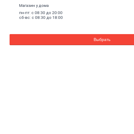
Краска специальная
Магазин у дома
Краска фасадная
Краска
масляная
пн-пт: с 08:30 до 20:00
Герметики
сб-вс: с 08:30 до 18:00
Акриловый герметик
Силиконовый
универсальный
герметик
Выбрать
Силиконовый
санитарный герметик
Термостойкий
герметик
Специальный
герметик
Пена
монтажная
и
очистители
Пена монтажная
Очиститель пены
Клей
Жидкие гвозди
Клей универсальный
Клей обойный
Клей специальный
Составы
для
дерева
и
антисептики