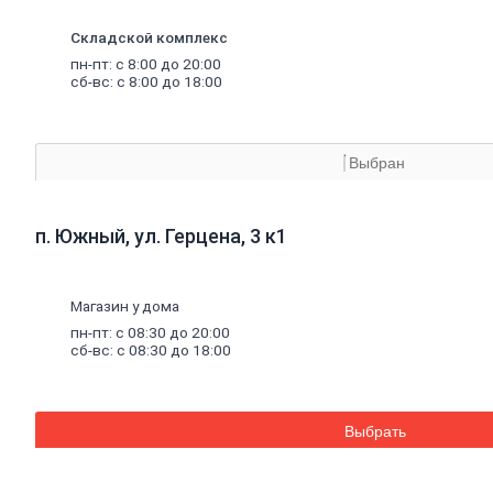
опалубки
Винтовые
сваи
и
Складской комплекс
комплектующие
пн-пт: с 8:00 до 20:00
Фитинги
стальные
сб-вс: с 8:00 до 18:00
Труба
стальная
Труба профильная
Труба
водогазопроводная
Труба круглая
Выбран
Строительные смеси
Шпатлевки
п. Южный, ул. Герцена, 3 к1
Штукатурки
Штукатурки
декоративные
Штукатурки
Магазин у дома
выравнивающие
пн-пт: с 08:30 до 20:00
Клей
для
керамической
сб-вс: с 08:30 до 18:00
плитки
и
керамогранита
Расшивочные
смеси
(затирки)
Смеси
для
пола
Выбрать
Гипс
Гидроизоляция
Известь
Смеси
для
теплоизоляции