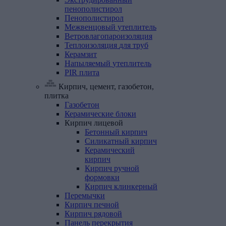
пенополистирол
Пенополистирол
Межвенцовый
утеплитель
Ветровлагопароизоляция
Теплоизоляция
для
труб
Керамзит
Напыляемый
утеплитель
PIR
плита
Кирпич, цемент, газобетон,
плитка
Газобетон
Керамические
блоки
Кирпич
лицевой
Бетонный кирпич
Силикатный кирпич
Керамический
кирпич
Кирпич ручной
формовки
Кирпич клинкерный
Перемычки
Кирпич
печной
Кирпич
рядовой
Панель
перекрытия