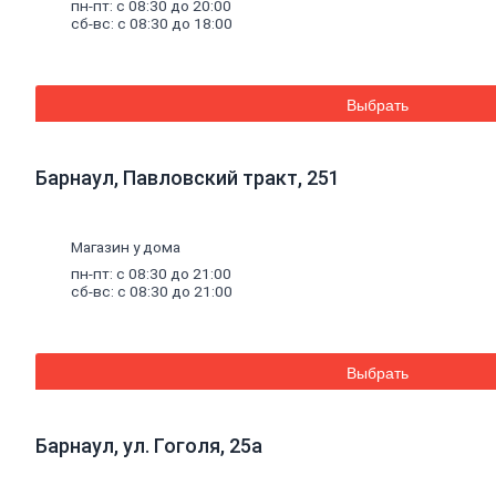
пн-пт: с 08:30 до 20:00
ДВП
сб-вс: с 08:30 до 18:00
Фанера
ДСП
ЦСП
Пиломатериал
Выбрать
Погонажные изделия
Брус
Брусок
Доска обрезная
Барнаул, Павловский тракт, 251
Лакокрасочные материалы,
пены, герметики
Эмали
Магазин у дома
Эмали
пн-пт: с 08:30 до 21:00
универсальные
сб-вс: с 08:30 до 21:00
Эмали для пола
Эмали
антикоррозионные
Специальные эмали
Выбрать
Эмали для
радиаторов
Эмали аэрозольные
Краска
водная
Барнаул, ул. Гоголя, 25а
Краска для потолков
Краска для стен