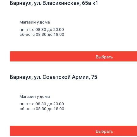
Барнаул, ул. Власихинская, 65а к1
Кладочные
и
монтажные
смеси
Кладочные смеси для
бетона и кирпича
Магазин у дома
Кладочные смеси для
пн-пт: с 08:30 до 20:00
ячеистого бетона
сб-вс: с 08:30 до 18:00
Огнеупорные
кладочные смеси
Внутренняя отделка
Выбрать
Керамическая
плитка
Гипсовые
листовые
Гипсокартон
Гипсоволокно
Барнаул, ул. Советской Армии, 75
Аквапанель
Керамогранит
Обои
Декоративные обои
Магазин у дома
Обои под покраску
пн-пт: с 08:30 до 20:00
Профили
металлические
сб-вс: с 08:30 до 18:00
Потолочный профиль
металлический
Стоечный и
направляющий
Выбрать
профили