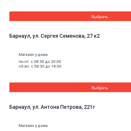
Плитка потолочная
Потолок подвесной
Карнизы для штор
Выбрать
Комплектующие для
карнизов
Плинтус, розетки
Барнаул, ул. Сергея Семенова, 27 к2
потолочные
Стеновые
панели
Панели МДФ,
комплектующие к
Магазин у дома
панелям
пн-пт: с 08:30 до 20:00
Панели ПВХ,
сб-вс: с 08:30 до 18:00
комплектующие к
панелям
Стеновые панели
SPC
Выбрать
Уголки
пластиковые
Рулонные
шторы
Мозаика
Серпянки,
сетки,
ленты
Барнаул, ул. Антона Петрова, 221г
Древесные материалы
Древесно-плитные
материалы
Магазин у дома
ОСП