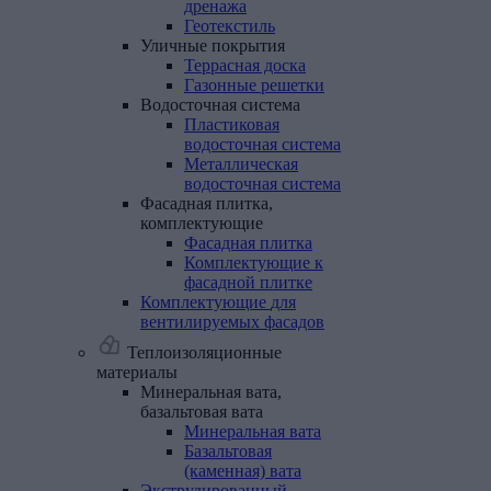
дренажа
Геотекстиль
Уличные
покрытия
Террасная доска
Газонные решетки
Водосточная
система
Пластиковая
водосточная система
Металлическая
водосточная система
Фасадная
плитка,
комплектующие
Фасадная плитка
Комплектующие к
фасадной плитке
Комплектующие
для
вентилируемых
фасадов
Теплоизоляционные
материалы
Минеральная
вата,
базальтовая
вата
Минеральная вата
Базальтовая
(каменная) вата
Экструдированный