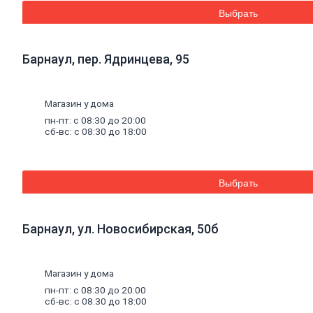
Пластиковые окна
Выбрать
Уплотнители для
окон
Напольные
покрытия
Барнаул, пер. Ядринцева, 95
Линолеум
Ламинат
Плитка ПВХ,
ламинат виниловый
Магазин у дома
SPC
пн-пт: с 08:30 до 20:00
Коврики придверные
сб-вс: с 08:30 до 18:00
Комплектующие к
напольным
покрытиям
Плинтус,
Выбрать
комплектующие к
плинтусу
Щетинистое
покрытие
Барнаул, ул. Новосибирская, 50б
Подложка под
напольные покрытия
Линолеум
Магазин у дома
характеристика
Ковролин
пн-пт: с 08:30 до 20:00
Порожки
сб-вс: с 08:30 до 18:00
Потолок