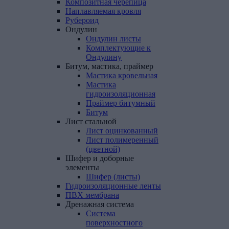
Композитная
черепица
Наплавляемая
кровля
Рубероид
Ондулин
Ондулин листы
Комплектующие к
Ондулину
Битум,
мастика,
праймер
Мастика кровельная
Мастика
гидроизоляционная
Праймер битумный
Битум
Лист
стальной
Лист оцинкованный
Лист полимеренный
(цветной)
Шифер
и
доборные
элементы
Шифер (листы)
Гидроизоляционные
ленты
ПВХ
мембрана
Дренажная
система
Система
поверхностного