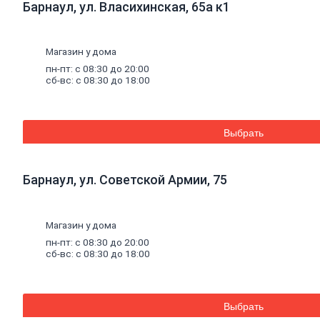
Барнаул, ул. Власихинская, 65а к1
Уплотнители для окон
Напольные
покрытия
Линолеум
Ламинат
Магазин у дома
Плитка ПВХ, ламинат виниловый SPC
пн-пт: с 08:30 до 20:00
Коврики придверные
сб-вс: с 08:30 до 18:00
Комплектующие к напольным
покрытиям
Плинтус, комплектующие к плинтусу
Щетинистое покрытие
Выбрать
Подложка под напольные покрытия
Линолеум характеристика
Ковролин
Порожки
Барнаул, ул. Советской Армии, 75
Потолок
Плитка потолочная
Потолок подвесной
Карнизы для штор
Магазин у дома
Комплектующие для карнизов
пн-пт: с 08:30 до 20:00
Плинтус, розетки потолочные
сб-вс: с 08:30 до 18:00
Стеновые
панели
Панели МДФ, комплектующие к
панелям
Панели ПВХ, комплектующие к
Выбрать
панелям