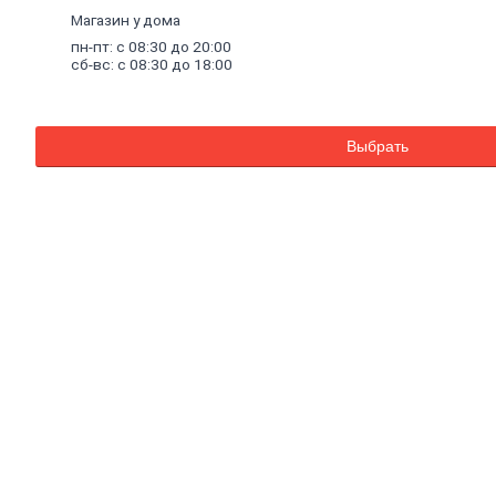
Комплектующие к насосам
Магазин у дома
Санитарные насосы
пн-пт: с 08:30 до 20:00
Теплый
пол
сб-вс: с 08:30 до 18:00
Комплектующие к теплому полу
Теплый пол (водяной)
Электрический теплый пол
Водонагреватели
Выбрать
Водосчетчики
Инструмент
сантехнический
Конвекторы,
тепловые
пушки,
масляные
радиаторы
Люк
канализационный
Асбестоизделия
Системы
фильтрации
воды
Санфаянс, ванная, кухня
Ванны
Ванны чугунные
Ванны стальные
Ванны акриловые
Экраны под ванны
Оборудование для ванн
Санфаянс
Раковины, пьедесталы
Писсуары