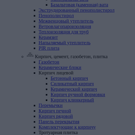
Базальтовая (каменная) вата
Экструдированный
пенополистирол
Пенополистирол
Межвенцовый
утеплитель
Ветровлагопароизоляция
Теплоизоляция
для
труб
Керамзит
Напыляемый
утеплитель
PIR
плита
Кирпич, цемент, газобетон, плитка
Газобетон
Керамические
блоки
Кирпич
лицевой
Бетонный кирпич
Силикатный кирпич
Керамический кирпич
Кирпич ручной формовки
Кирпич клинкерный
Перемычки
Кирпич
печной
Кирпич
рядовой
Панель
перекрытия
Комплектующие
к
кирпичу
Тротуарная
плитка