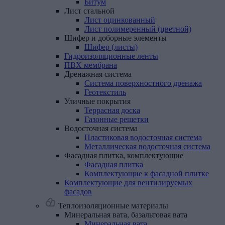
Битум
Лист
стальной
Лист оцинкованный
Лист полимеренный (цветной)
Шифер
и
доборные
элементы
Шифер (листы)
Гидроизоляционные
ленты
ПВХ
мембрана
Дренажная
система
Система поверхностного дренажа
Геотекстиль
Уличные
покрытия
Террасная доска
Газонные решетки
Водосточная
система
Пластиковая водосточная система
Металлическая водосточная система
Фасадная
плитка,
комплектующие
Фасадная плитка
Комплектующие к фасадной плитке
Комплектующие
для
вентилируемых
фасадов
Теплоизоляционные материалы
Минеральная
вата,
базальтовая
вата
Минеральная вата