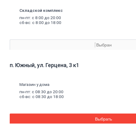
Аквапанель
Керамогранит
Складской комплекс
Обои
пн-пт: с 8:00 до 20:00
Декоративные обои
сб-вс: с 8:00 до 18:00
Обои под покраску
Профили
металлические
Потолочный профиль металлический
Стоечный и направляющий профили
Выбран
Комплектующие к профилю
Профили штукатурные
Уплотнительные ленты для профилей
Двери,
дверная
фурнитура
п. Южный, ул. Герцена, 3 к1
Двери межкомнатные
Двери входные
Доборные элементы для дверей
Двери для бани
Магазин у дома
Двери противопожарные
пн-пт: с 08:30 до 20:00
Раздвижные двери
сб-вс: с 08:30 до 18:00
Фурнитура для дверей
Окна,
откосы
и
подоконники
Откосы и подоконники
Москитные сетки и комплектующие
Выбрать
для окон
Деревянные окна
Пластиковые окна