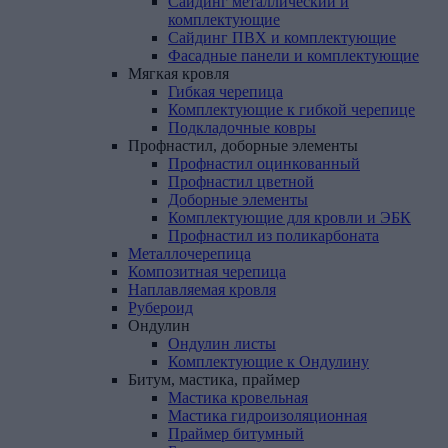
Сайдинг металлический и
комплектующие
Сайдинг ПВХ и комплектующие
Фасадные панели и комплектующие
Мягкая
кровля
Гибкая черепица
Комплектующие к гибкой черепице
Подкладочные ковры
Профнастил,
доборные
элементы
Профнастил оцинкованный
Профнастил цветной
Доборные элементы
Комплектующие для кровли и ЭБК
Профнастил из поликарбоната
Металлочерепица
Композитная
черепица
Наплавляемая
кровля
Рубероид
Ондулин
Ондулин листы
Комплектующие к Ондулину
Битум,
мастика,
праймер
Мастика кровельная
Мастика гидроизоляционная
Праймер битумный