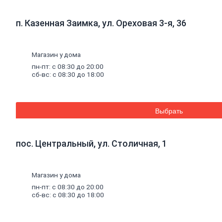
Стеновые панели SPC
Уголки
пластиковые
п. Казенная Заимка, ул. Ореховая 3-я, 36
Рулонные
шторы
Мозаика
Серпянки,
сетки,
ленты
Магазин у дома
Древесные материалы
Древесно-плитные
материалы
пн-пт: с 08:30 до 20:00
ОСП
сб-вс: с 08:30 до 18:00
ДВП
Фанера
ДСП
ЦСП
Выбрать
Пиломатериал
Погонажные изделия
Брус
пос. Центральный, ул. Столичная, 1
Брусок
Доска обрезная
Лакокрасочные материалы, пены, герметики
Магазин у дома
Эмали
Эмали универсальные
пн-пт: с 08:30 до 20:00
Эмали для пола
сб-вс: с 08:30 до 18:00
Эмали антикоррозионные
Специальные эмали
Эмали для радиаторов