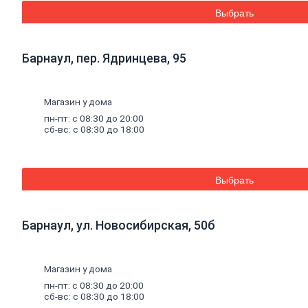
Эмали аэрозольные
Выбрать
Краска
водная
Краска для потолков
Краска для стен
Барнаул, пер. Ядринцева, 95
Краска специальная
Краска фасадная
Краска
масляная
Герметики
Магазин у дома
Акриловый герметик
пн-пт: с 08:30 до 20:00
Силиконовый универсальный
сб-вс: с 08:30 до 18:00
герметик
Силиконовый санитарный герметик
Термостойкий герметик
Специальный герметик
Выбрать
Пена
монтажная
и
очистители
Пена монтажная
Очиститель пены
Клей
Барнаул, ул. Новосибирская, 50б
Жидкие гвозди
Клей универсальный
Клей обойный
Магазин у дома
Клей специальный
Составы
для
дерева
и
антисептики
пн-пт: с 08:30 до 20:00
Антисептики биозащитные
сб-вс: с 08:30 до 18:00
Составы огнебиозащитные