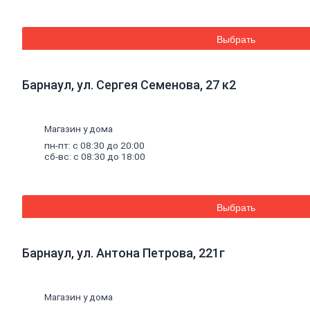
Средства для бань и саун
Составы для дерева декоративные
Грунты
Выбрать
Грунты антикоррозионные
Грунты аэрозольные
Грунты пропиточные
Барнаул, ул. Сергея Семенова, 27 к2
Лаки
Лаки интерьерные
Лаки аэрозольные
Лаки специальные
Магазин у дома
Растворители,
очистители,
олифа
пн-пт: с 08:30 до 20:00
Олифа и морилка
сб-вс: с 08:30 до 18:00
Очистители
Растворители
Колеры
Колеры для водных красок
Выбрать
Колеры универсальные
Специальные
средства
Декоративные
материалы
Барнаул, ул. Антона Петрова, 221г
Отопление, водоснабжение, канализация
Котельное
оборудование
Котлы
Дымоходы
Магазин у дома
Печное литье