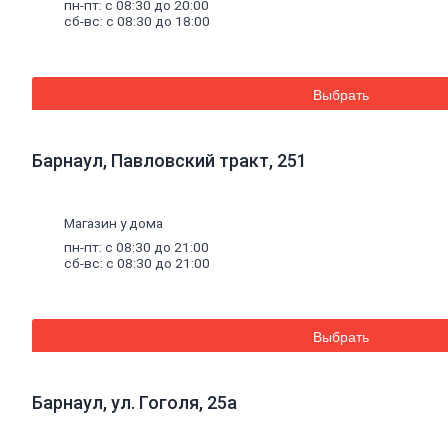
пн-пт: с 08:30 до 20:00
Баки для систем отопления
сб-вс: с 08:30 до 18:00
Средства для чистки котельного
оборудования
Печи и комплектующие
Аксессуары для бани и сауны
Выбрать
Радиаторы
Радиаторы алюминиевые
Радиаторы чугунные
Радиаторы биметаллические
Барнаул, Павловский тракт, 251
Радиаторы стальные панельные
Решетки радиаторные
Комплектующие к радиаторам
Магазин у дома
Трубы
и
фитинги
Фитинги резьбовые
пн-пт: с 08:30 до 21:00
Краны шаровые, вентили, коллекторы
сб-вс: с 08:30 до 21:00
Трубы канализационные и фитинги
Трубы полипропиленовые и фитинги
Трубы металлопластиковые и фитинги
Трубы полиэтиленовые и фитинги
Выбрать
Насосное
оборудование
Насосные станции
Циркуляционные насосы
Барнаул, ул. Гоголя, 25а
Погружные насосы
Поверхностные насосы
Дренажные насосы