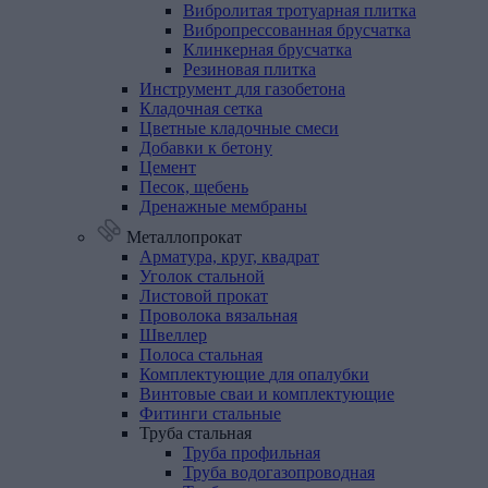
Вибролитая тротуарная плитка
Вибропрессованная брусчатка
Клинкерная брусчатка
Резиновая плитка
Инструмент
для
газобетона
Кладочная
сетка
Цветные
кладочные
смеси
Добавки
к
бетону
Цемент
Песок,
щебень
Дренажные
мембраны
Металлопрокат
Арматура,
круг,
квадрат
Уголок
стальной
Листовой
прокат
Проволока
вязальная
Швеллер
Полоса
стальная
Комплектующие
для
опалубки
Винтовые
сваи
и
комплектующие
Фитинги
стальные
Труба
стальная
Труба профильная
Труба водогазопроводная