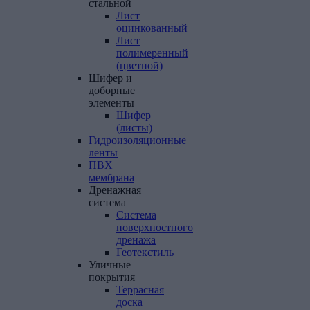
стальной
Лист
оцинкованный
Лист
полимеренный
(цветной)
Шифер
и
доборные
элементы
Шифер
(листы)
Гидроизоляционные
ленты
ПВХ
мембрана
Дренажная
система
Система
поверхностного
дренажа
Геотекстиль
Уличные
покрытия
Террасная
доска