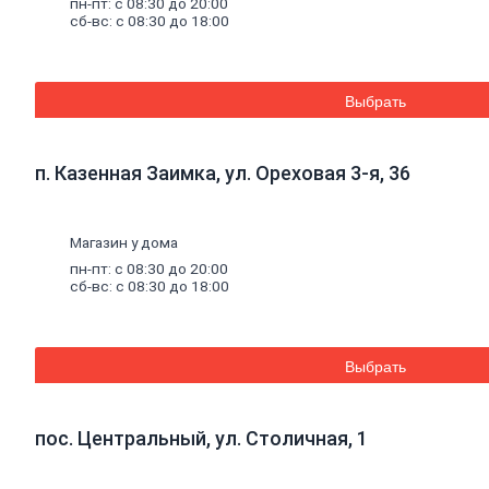
пн-пт: с 08:30 до 20:00
Комплектующие
сб-вс: с 08:30 до 18:00
к
кирпичу
Тротуарная
плитка
Вибролитая
Выбрать
тротуарная
плитка
Вибропрессованная
п. Казенная Заимка, ул. Ореховая 3-я, 36
брусчатка
Клинкерная
брусчатка
Резиновая
Магазин у дома
плитка
пн-пт: с 08:30 до 20:00
Инструмент
сб-вс: с 08:30 до 18:00
для
газобетона
Кладочная
сетка
Выбрать
Цветные
кладочные
смеси
Добавки
к
пос. Центральный, ул. Столичная, 1
бетону
Цемент
Песок,