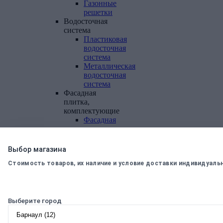
Газонные
решетки
Водосточная
система
Пластиковая
водосточная
система
Металлическая
водосточная
система
Фасадная
плитка,
комплектующие
Фасадная
плитка
Комплектующие
к
Выбор магазина
фасадной
Стоимость товаров, их наличие и условие доставки индивидуаль
плитке
Комплектующие
для
вентилируемых
фасадов
Выберите город