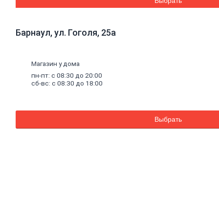
Выбрать
смеси
Внутренняя
отделка
Барнаул, ул. Гоголя, 25а
Керамическая
плитка
Гипсовые
листовые
Магазин у дома
Гипсокартон
пн-пт: с 08:30 до 20:00
Гипсоволокно
сб-вс: с 08:30 до 18:00
Аквапанель
Керамогранит
Обои
Декоративные
Выбрать
обои
Обои
под
покраску
Профили
металлические
Потолочный
профиль
металлический
Стоечный
и