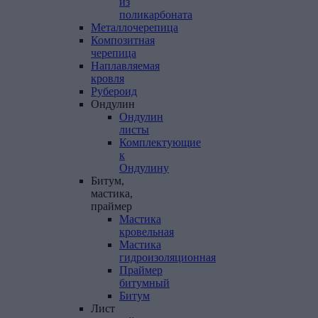
из
поликарбоната
Металлочерепица
Композитная
черепица
Наплавляемая
кровля
Рубероид
Ондулин
Ондулин
листы
Комплектующие
к
Ондулину
Битум,
мастика,
праймер
Мастика
кровельная
Мастика
гидроизоляционная
Праймер
битумный
Битум
Лист