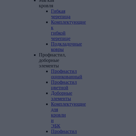
Мягкая
кровля
Гибкая
черепица
Комплектующие
к
гибкой
черепице
Подкладочные
ковры
Профнастил,
доборные
элементы
Профнастил
оцинкованный
Профнастил
цветной
Доборные
элементы
Комплектующие
для
кровли
и
ЭБК
Профнастил