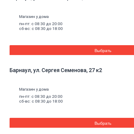
стальные
Труба
стальная
Магазин у дома
Труба
пн-пт: с 08:30 до 20:00
профильная
сб-вс: с 08:30 до 18:00
Труба
водогазопроводная
Труба
круглая
Выбрать
Строительные
смеси
Барнаул, ул. Сергея Семенова, 27 к2
Шпатлевки
Штукатурки
Штукатурки
декоративные
Магазин у дома
Штукатурки
пн-пт: с 08:30 до 20:00
выравнивающие
сб-вс: с 08:30 до 18:00
Клей
для
керамической
плитки
и
керамогранита
Выбрать
Расшивочные
смеси