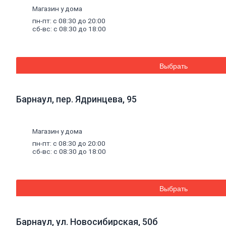
щебень
Магазин у дома
Дренажные
пн-пт: с 08:30 до 20:00
мембраны
сб-вс: с 08:30 до 18:00
Металлопрокат
Арматура,
Выбрать
круг,
квадрат
Уголок
стальной
Барнаул, пер. Ядринцева, 95
Листовой
прокат
Проволока
Магазин у дома
вязальная
Швеллер
пн-пт: с 08:30 до 20:00
Полоса
сб-вс: с 08:30 до 18:00
стальная
Комплектующие
для
опалубки
Выбрать
Винтовые
сваи
и
комплектующие
Барнаул, ул. Новосибирская, 50б
Фитинги