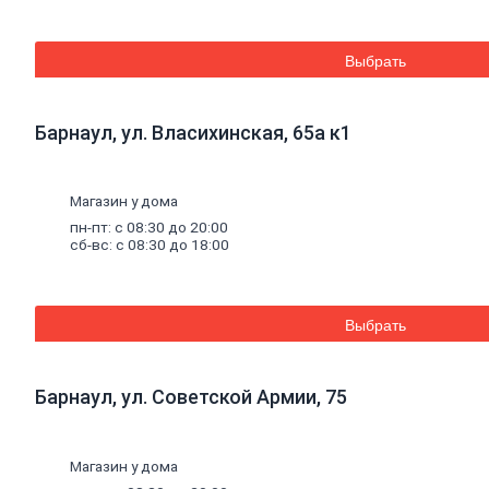
газобетон,
плитка
Газобетон
Выбрать
Керамические
блоки
Кирпич
Барнаул, ул. Власихинская, 65а к1
лицевой
Бетонный
кирпич
Силикатный
Магазин у дома
кирпич
пн-пт: с 08:30 до 20:00
Керамический
сб-вс: с 08:30 до 18:00
кирпич
Кирпич
ручной
формовки
Выбрать
Кирпич
клинкерный
Перемычки
Кирпич
Барнаул, ул. Советской Армии, 75
печной
Кирпич
рядовой
Панель
Магазин у дома
перекрытия