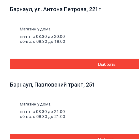
(затирки)
Смеси
для
Барнаул, ул. Антона Петрова, 221г
пола
Гипс
Гидроизоляция
Магазин у дома
Известь
Смеси
для
пн-пт: с 08:30 до 20:00
теплоизоляции
сб-вс: с 08:30 до 18:00
Кладочные
и
монтажные
смеси
Выбрать
Кладочные
смеси
для
Барнаул, Павловский тракт, 251
бетона
и
кирпича
Кладочные
Магазин у дома
смеси
пн-пт: с 08:30 до 21:00
для
сб-вс: с 08:30 до 21:00
ячеистого
бетона
Огнеупорные
кладочные