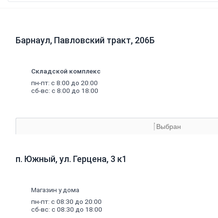
Теплоизоляционные
материалы
Минеральная
вата,
базальтовая
Барнаул, Павловский тракт, 206Б
вата
Минеральная
вата
Базальтовая
Складской комплекс
(каменная)
пн-пт: с 8:00 до 20:00
вата
сб-вс: с 8:00 до 18:00
Экструдированный
пенополистирол
Пенополистирол
Межвенцовый
Выбран
утеплитель
Ветровлагопароизоляция
Теплоизоляция
п. Южный, ул. Герцена, 3 к1
для
труб
Керамзит
Напыляемый
утеплитель
Магазин у дома
PIR
плита
пн-пт: с 08:30 до 20:00
Кирпич,
сб-вс: с 08:30 до 18:00
цемент,