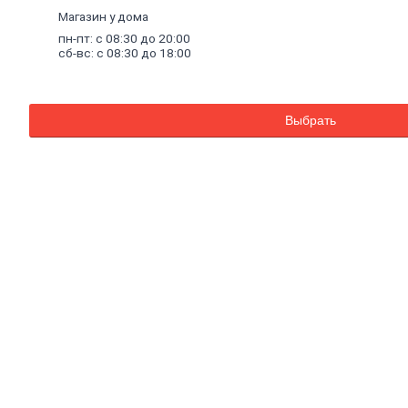
Решетки радиаторные
Магазин у дома
Комплектующие к радиаторам
пн-пт: с 08:30 до 20:00
Трубы
и
фитинги
сб-вс: с 08:30 до 18:00
Фитинги резьбовые
Краны шаровые, вентили,
коллекторы
Трубы канализационные и
Выбрать
фитинги
Трубы полипропиленовые и
фитинги
Трубы металлопластиковые и
фитинги
Трубы полиэтиленовые и
фитинги
Насосное
оборудование
Насосные станции
Циркуляционные насосы
Погружные насосы
Поверхностные насосы
Дренажные насосы
Комплектующие к насосам
Санитарные насосы
Теплый
пол
Комплектующие к теплому полу
Теплый пол (водяной)