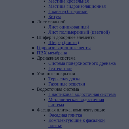
Мастика кровельная
Мастика гидроизоляционная
Праймер битумный
Битум
Лист
стальной
Лист оцинкованный
Лист полимеренный (цветной)
Шифер
и
доборные
элементы
Шифер (листы)
Гидроизоляционные
ленты
ПВХ
мембрана
Дренажная
система
Система поверхностного дренажа
Геотекстиль
Уличные
покрытия
Террасная доска
Газонные решетки
Водосточная
система
Пластиковая водосточная система
Металлическая водосточная
система
Фасадная
плитка,
комплектующие
Фасадная плитка
Комплектующие к фасадной
плитке