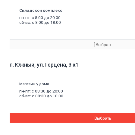
Внутренняя отделка
Складской комплекс
Керамическая
плитка
пн-пт: с 8:00 до 20:00
Гипсовые
листовые
сб-вс: с 8:00 до 18:00
Гипсокартон
Гипсоволокно
Аквапанель
Керамогранит
Выбран
Обои
Декоративные обои
Обои под покраску
Профили
металлические
п. Южный, ул. Герцена, 3 к1
Потолочный профиль
металлический
Стоечный и направляющий
профили
Магазин у дома
Комплектующие к профилю
пн-пт: с 08:30 до 20:00
Профили штукатурные
сб-вс: с 08:30 до 18:00
Уплотнительные ленты для
профилей
Двери,
дверная
фурнитура
Двери межкомнатные
Выбрать
Двери входные
Доборные элементы для дверей
Двери для бани