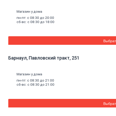
Окна,
откосы
Магазин у дома
и
подоконники
пн-пт: с 08:30 до 20:00
сб-вс: с 08:30 до 18:00
Откосы
и
подоконники
Москитные
сетки
Выбрат
и
комплектующие
для
Барнаул, Павловский тракт, 251
окон
Деревянные
окна
Пластиковые
Магазин у дома
окна
пн-пт: с 08:30 до 21:00
Уплотнители
сб-вс: с 08:30 до 21:00
для
окон
Напольные
покрытия
Выбрат
Линолеум
Ламинат
Плитка