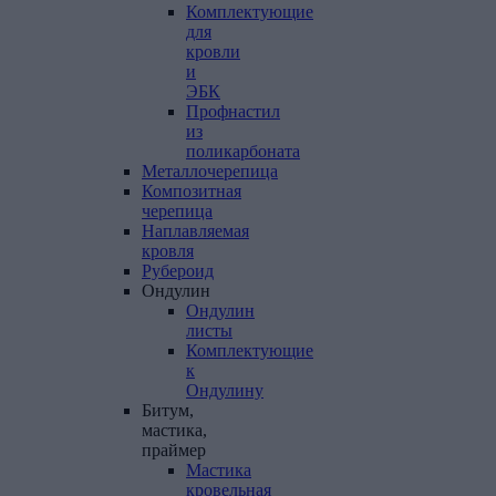
Комплектующие
для
кровли
и
ЭБК
Профнастил
из
поликарбоната
Металлочерепица
Композитная
черепица
Наплавляемая
кровля
Рубероид
Ондулин
Ондулин
листы
Комплектующие
к
Ондулину
Битум,
мастика,
праймер
Мастика
кровельная