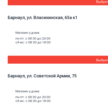
Выбрат
смеси
Шпатлевки
Штукатурки
Штукатурки
Барнаул, ул. Власихинская, 65а к1
декоративные
Штукатурки
выравнивающие
Магазин у дома
Клей
для
пн-пт: с 08:30 до 20:00
керамической
сб-вс: с 08:30 до 18:00
плитки
и
керамогранита
Расшивочные
Выбрат
смеси
(затирки)
Смеси
Барнаул, ул. Советской Армии, 75
для
пола
Гипс
Гидроизоляция
Магазин у дома
Известь
пн-пт: с 08:30 до 20:00
Смеси
сб-вс: с 08:30 до 18:00
для
теплоизоляции