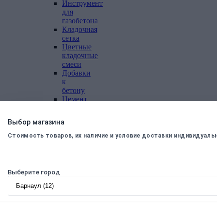
Инструмент
для
газобетона
Кладочная
сетка
Цветные
кладочные
смеси
Добавки
к
бетону
Цемент
Песок,
щебень
Выбор магазина
Дренажные
мембраны
Стоимость товаров, их наличие и условие доставки индивидуаль
Металлопрокат
Арматура,
Выберите город
круг,
квадрат
Уголок
стальной
Листовой