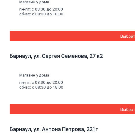
Магазин у дома
Уплотнительные
ленты
пн-пт: с 08:30 до 20:00
сб-вс: с 08:30 до 18:00
для
профилей
Двери,
дверная
фурнитура
Выбрат
Двери
межкомнатные
Двери
Барнаул, ул. Сергея Семенова, 27 к2
входные
Доборные
элементы
для
Магазин у дома
дверей
пн-пт: с 08:30 до 20:00
Двери
сб-вс: с 08:30 до 18:00
для
бани
Двери
противопожарные
Выбрат
Раздвижные
двери
Фурнитура
для
Барнаул, ул. Антона Петрова, 221г
дверей