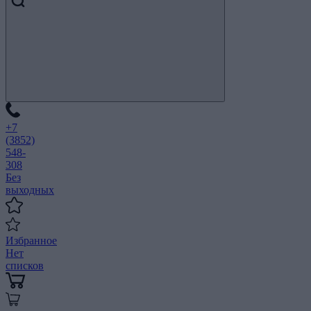
+7
(3852)
548-
308
Без
выходных
Избранное
Нет
списков