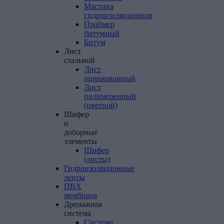
Мастика
гидроизоляционная
Праймер
битумный
Битум
Лист
стальной
Лист
оцинкованный
Лист
полимеренный
(цветной)
Шифер
и
доборные
элементы
Шифер
(листы)
Гидроизоляционные
ленты
ПВХ
мембрана
Дренажная
система
Система