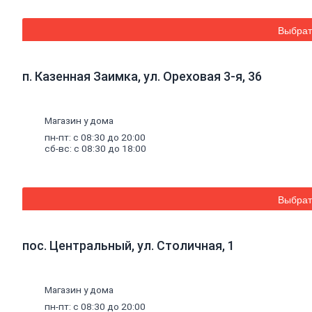
Кладочные
и
Выбрат
монтажные
смеси
Кладочные
смеси
п. Казенная Заимка, ул. Ореховая 3-я, 36
для
бетона
и
Магазин у дома
кирпича
Кладочные
пн-пт: с 08:30 до 20:00
смеси
сб-вс: с 08:30 до 18:00
для
ячеистого
бетона
Огнеупорные
Выбрат
кладочные
смеси
пос. Центральный, ул. Столичная, 1
Внутренняя
отделка
Керамическая
Магазин у дома
плитка
Гипсовые
пн-пт: с 08:30 до 20:00