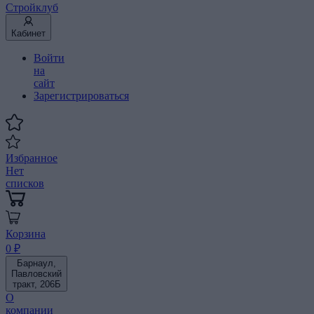
Стройклуб
Кабинет
Войти
на
сайт
Зарегистрироваться
Избранное
Нет
списков
Корзина
0 ₽
Барнаул,
Павловский
тракт, 206Б
О
компании