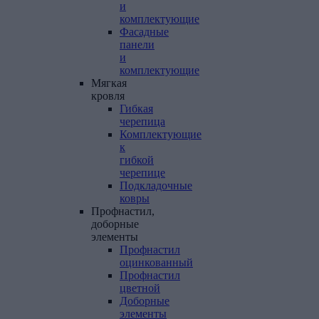
и
комплектующие
Фасадные
панели
и
комплектующие
Мягкая
кровля
Гибкая
черепица
Комплектующие
к
гибкой
черепице
Подкладочные
ковры
Профнастил,
доборные
элементы
Профнастил
оцинкованный
Профнастил
цветной
Доборные
элементы