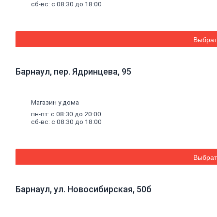
листовые
сб-вс: с 08:30 до 18:00
Гипсокартон
Гипсоволокно
Аквапанель
Керамогранит
Выбрат
Обои
Декоративные
обои
Барнаул, пер. Ядринцева, 95
Обои
под
покраску
Профили
Магазин у дома
металлические
пн-пт: с 08:30 до 20:00
Потолочный
сб-вс: с 08:30 до 18:00
профиль
металлический
Стоечный
и
Выбрат
направляющий
профили
Комплектующие
к
Барнаул, ул. Новосибирская, 50б
профилю
Профили
штукатурные