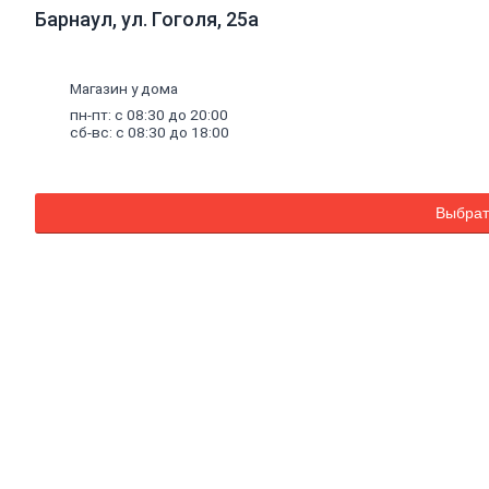
ПВХ,
Барнаул, ул. Гоголя, 25а
ламинат
виниловый
SPC
Магазин у дома
Коврики
придверные
пн-пт: с 08:30 до 20:00
сб-вс: с 08:30 до 18:00
Комплектующие
к
напольным
покрытиям
Плинтус,
Выбрат
комплектующие
к
плинтусу
Щетинистое
покрытие
Подложка
под
напольные
покрытия
Линолеум
характеристика
Ковролин
Порожки
Потолок