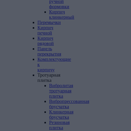
ручной
формовки
Кирпич
клинкерный
Перемычки
Кирпич
печной
Кирпич
рядовой
Панель
перекрытия
Комплектующие
к
кирпичу
Тротуарная
плитка
Вибролитая
тротуарная
плитка
Вибропрессованная
брусчатка
Клинкерная
брусчатка
Резиновая
плитка