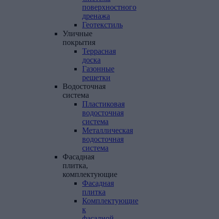
поверхностного
дренажа
Геотекстиль
Уличные
покрытия
Террасная
доска
Газонные
решетки
Водосточная
система
Пластиковая
водосточная
система
Металлическая
водосточная
система
Фасадная
плитка,
комплектующие
Фасадная
плитка
Комплектующие
к
фасадной