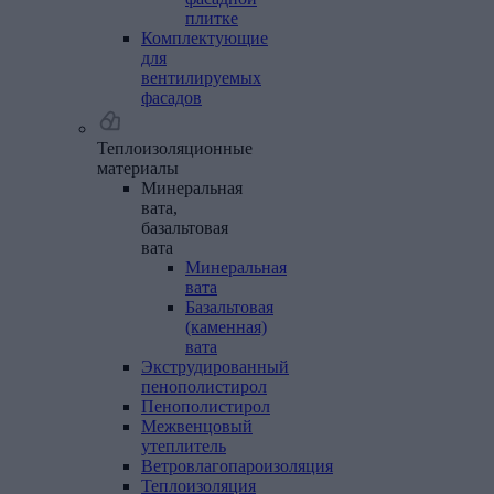
плитке
Комплектующие
для
вентилируемых
фасадов
Теплоизоляционные
материалы
Минеральная
вата,
базальтовая
вата
Минеральная
вата
Базальтовая
(каменная)
вата
Экструдированный
пенополистирол
Пенополистирол
Межвенцовый
утеплитель
Ветровлагопароизоляция
Теплоизоляция