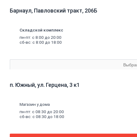
прокат
Проволока
Барнаул, Павловский тракт, 206Б
вязальная
Швеллер
Полоса
стальная
Складской комплекс
Комплектующие
пн-пт: с 8:00 до 20:00
для
сб-вс: с 8:00 до 18:00
опалубки
Винтовые
сваи
и
Выбра
комплектующие
Фитинги
стальные
Труба
п. Южный, ул. Герцена, 3 к1
стальная
Труба
профильная
Магазин у дома
Труба
водогазопроводная
пн-пт: с 08:30 до 20:00
Труба
сб-вс: с 08:30 до 18:00
круглая
Строительные