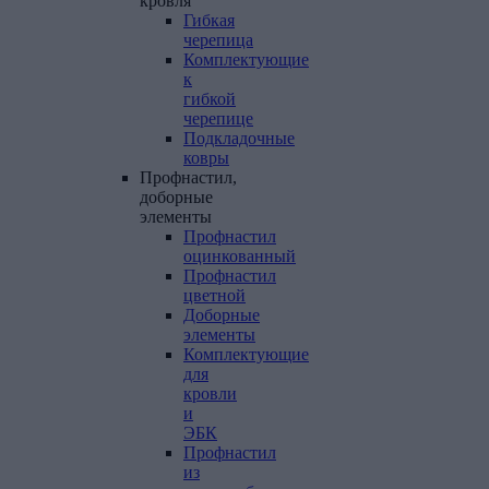
кровля
Гибкая
черепица
Комплектующие
к
гибкой
черепице
Подкладочные
ковры
Профнастил,
доборные
элементы
Профнастил
оцинкованный
Профнастил
цветной
Доборные
элементы
Комплектующие
для
кровли
и
ЭБК
Профнастил
из