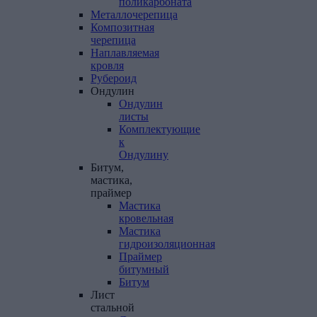
поликарбоната
Металлочерепица
Композитная
черепица
Наплавляемая
кровля
Рубероид
Ондулин
Ондулин
листы
Комплектующие
к
Ондулину
Битум,
мастика,
праймер
Мастика
кровельная
Мастика
гидроизоляционная
Праймер
битумный
Битум
Лист
стальной