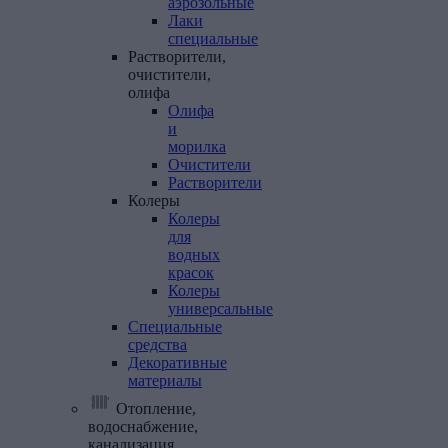
аэрозольные
Лаки
специальные
Растворители,
очистители,
олифа
Олифа
и
морилка
Очистители
Растворители
Колеры
Колеры
для
водных
красок
Колеры
универсальные
Специальные
средства
Декоративные
материалы
Отопление,
водоснабжение,
канализация