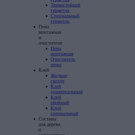
Термостойкий
герметик
Специальный
герметик
Пена
монтажная
и
очистители
Пена
монтажная
Очиститель
пены
Клей
Жидкие
гвозди
Клей
универсальный
Клей
обойный
Клей
специальный
Составы
для
дерева
и