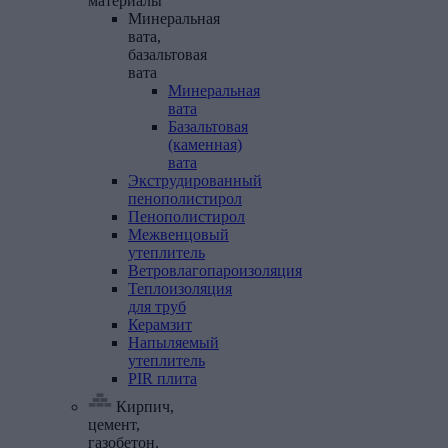
материалы
Минеральная
вата,
базальтовая
вата
Минеральная
вата
Базальтовая
(каменная)
вата
Экструдированный
пенополистирол
Пенополистирол
Межвенцовый
утеплитель
Ветровлагопароизоляция
Теплоизоляция
для
труб
Керамзит
Напыляемый
утеплитель
PIR
плита
Кирпич,
цемент,
газобетон,