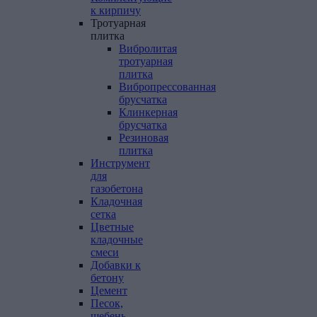
к
кирпичу
Тротуарная
плитка
Вибролитая
тротуарная
плитка
Вибропрессованная
брусчатка
Клинкерная
брусчатка
Резиновая
плитка
Инструмент
для
газобетона
Кладочная
сетка
Цветные
кладочные
смеси
Добавки
к
бетону
Цемент
Песок,
щебень