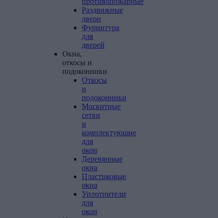
противопожарные
Раздвижные
двери
Фурнитура
для
дверей
Окна,
откосы
и
подоконники
Откосы
и
подоконники
Москитные
сетки
и
комплектующие
для
окон
Деревянные
окна
Пластиковые
окна
Уплотнители
для
окон