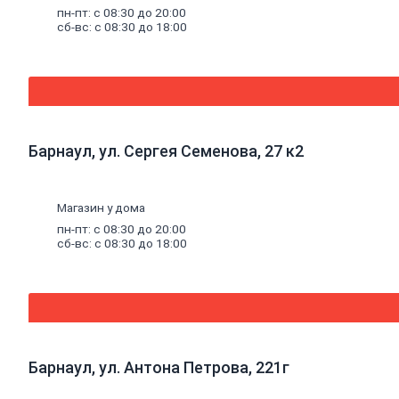
пн-пт: с 08:30 до 20:00
Писсуары
сб-вс: с 08:30 до 18:00
Биде
Унитазы,
инсталляции
и
комплектующие
Душевые
кабины,
уголки,
Барнаул, ул. Сергея Семенова, 27 к2
поддоны
Душевые
кабины
Душевые
Магазин у дома
поддоны
пн-пт: с 08:30 до 20:00
Душевые
сб-вс: с 08:30 до 18:00
двери
и
стекла
Душевые
ограждения
Душевые
уголки
Барнаул, ул. Антона Петрова, 221г
Вентиляция
Воздуховоды