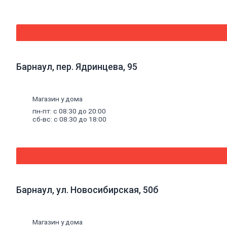
радиаторы
Люк
канализационный
Асбестоизделия
Системы
фильтрации
воды
Барнаул, пер. Ядринцева, 95
Санфаянс,
ванная, кухня
Ванны
Ванны
Магазин у дома
чугунные
пн-пт: с 08:30 до 20:00
Ванны
сб-вс: с 08:30 до 18:00
стальные
Ванны
акриловые
Экраны
под
ванны
Оборудование
Барнаул, ул. Новосибирская, 50б
для
ванн
Санфаянс
Раковины,
Магазин у дома
пьедесталы