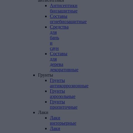
антисептики
Антисептики
биозащитные
Составы
огнебиозащитные
Средства
для
бань
и
саун
Составы
для
дерева
декоративные
Грунты
Грунты
антикоррозионные
Грунты
аэрозольные
Грунты
пропиточные
Лаки
Лаки
интерьерные
Лаки