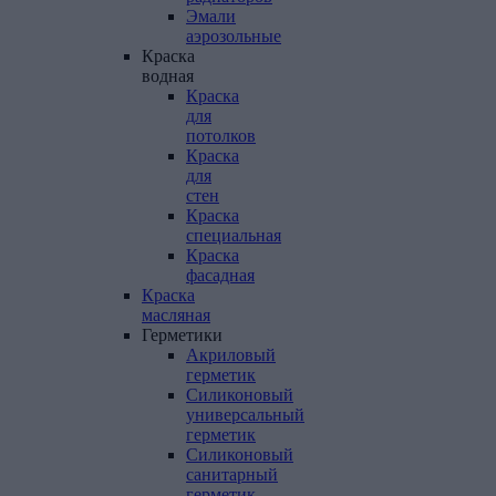
Эмали
аэрозольные
Краска
водная
Краска
для
потолков
Краска
для
стен
Краска
специальная
Краска
фасадная
Краска
масляная
Герметики
Акриловый
герметик
Силиконовый
универсальный
герметик
Силиконовый
санитарный
герметик