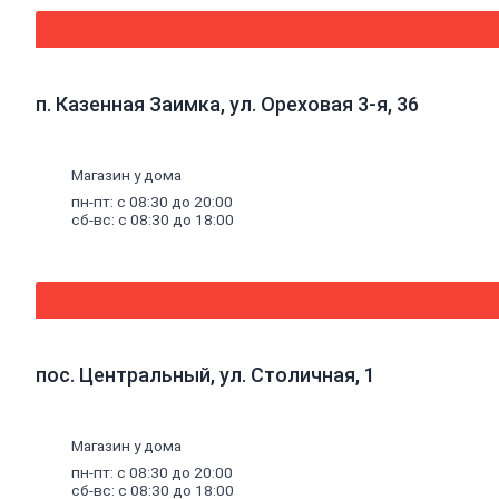
Комплектующие
к
насосам
Санитарные
насосы
п. Казенная Заимка, ул. Ореховая 3-я, 36
Теплый
пол
Комплектующие
к
Магазин у дома
теплому
пн-пт: с 08:30 до 20:00
полу
сб-вс: с 08:30 до 18:00
Теплый
пол
(водяной)
Электрический
теплый
пол
Водонагреватели
Водосчетчики
пос. Центральный, ул. Столичная, 1
Инструмент
сантехнический
Конвекторы,
тепловые
Магазин у дома
пушки,
пн-пт: с 08:30 до 20:00
масляные
сб-вс: с 08:30 до 18:00