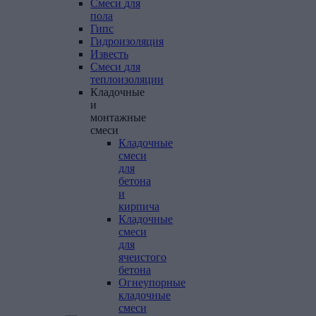
Смеси
для
пола
Гипс
Гидроизоляция
Известь
Смеси
для
теплоизоляции
Кладочные
и
монтажные
смеси
Кладочные
смеси
для
бетона
и
кирпича
Кладочные
смеси
для
ячеистого
бетона
Огнеупорные
кладочные
смеси