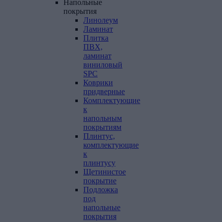
Напольные
покрытия
Линолеум
Ламинат
Плитка
ПВХ,
ламинат
виниловый
SPC
Коврики
придверные
Комплектующие
к
напольным
покрытиям
Плинтус,
комплектующие
к
плинтусу
Щетинистое
покрытие
Подложка
под
напольные
покрытия