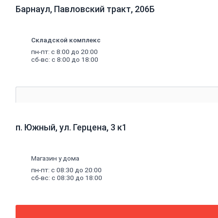
Барнаул, Павловский тракт, 206Б
алюминиевые
Радиаторы
чугунные
Радиаторы
Складской комплекс
биметаллические
пн-пт: с 8:00 до 20:00
Радиаторы
сб-вс: с 8:00 до 18:00
стальные
панельные
Решетки
радиаторные
Комплектующие
к
радиаторам
Трубы
и
п. Южный, ул. Герцена, 3 к1
фитинги
Фитинги
резьбовые
Краны
Магазин у дома
шаровые,
пн-пт: с 08:30 до 20:00
вентили,
сб-вс: с 08:30 до 18:00
коллекторы
Трубы
канализационные
и