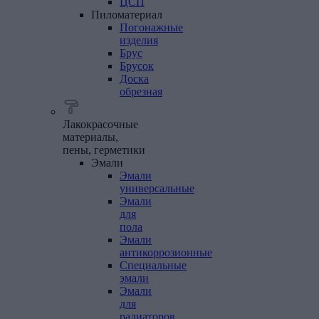
ЦСП
Пиломатериал
Погонажные
изделия
Брус
Брусок
Доска
обрезная
Лакокрасочные
материалы,
пены, герметики
Эмали
Эмали
универсальные
Эмали
для
пола
Эмали
антикоррозионные
Специальные
эмали
Эмали
для
радиаторов