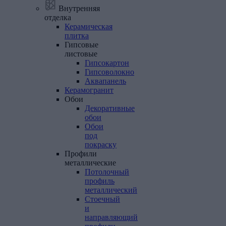
Внутренняя
отделка
Керамическая
плитка
Гипсовые
листовые
Гипсокартон
Гипсоволокно
Аквапанель
Керамогранит
Обои
Декоративные
обои
Обои
под
покраску
Профили
металлические
Потолочный
профиль
металлический
Стоечный
и
направляющий