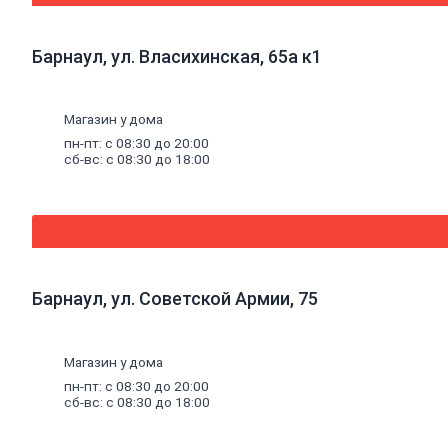
фитинги
Трубы
полипропиленовые
Барнаул, ул. Власихинская, 65а к1
и
фитинги
Трубы
металлопластиковые
Магазин у дома
и
пн-пт: с 08:30 до 20:00
фитинги
сб-вс: с 08:30 до 18:00
Трубы
полиэтиленовые
и
фитинги
Насосное
оборудование
Насосные
станции
Барнаул, ул. Советской Армии, 75
Циркуляционные
насосы
Погружные
насосы
Магазин у дома
Поверхностные
пн-пт: с 08:30 до 20:00
насосы
сб-вс: с 08:30 до 18:00
Дренажные
насосы