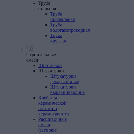
Труба
стальная
Труба
профильная
Труба
водогазопроводная
Труба
круглая
Строительные
смеси
Шпатлевки
Штукатурки
Штукатурки
декоративные
Штукатурки
выравнивающие
Клей
для
керамической
плитки
и
керамогранита
Расшивочные
смеси
(затирки)