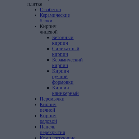
плитка
Газобетон
Керамические
блоки
Кирпич
лицевой
Бетонный
кирпич
Силикатный
кирпич
Керамический
кирпич
Кирпич
ручной
формовки
Кирпич
клинкерный
Перемычки
Кирпич
печной
Кирпич
рядовой
Панель
перекрытия
Комплектующие