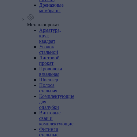
Дренажные
мембраны
Металлопрокат
Арматура,
круг,
квадрат
Уголок
стальной
Листовой
прокат
Проволока
вязальная
Швеллер
Полоса
стальная
Комплектующие
для
опалубки
Винтовые
сваи
и
комплектующие
Фитинги
стальные