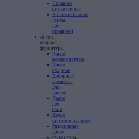
Профили
штукатурные
Уплотнительные
ленты
для
профилей
Двери,
дверная
фурнитура
Двери
межкомнатные
Двери
входные
Доборные
элементы
для
дверей
Двери
для
бани
Двери
противопожарные
Раздвижные
двери
Фурнитура