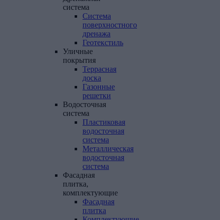
система
Система
поверхностного
дренажа
Геотекстиль
Уличные
покрытия
Террасная
доска
Газонные
решетки
Водосточная
система
Пластиковая
водосточная
система
Металлическая
водосточная
система
Фасадная
плитка,
комплектующие
Фасадная
плитка
Комплектующие