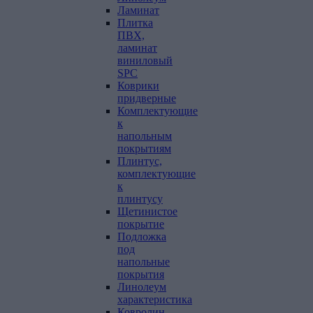
Ламинат
Плитка
ПВХ,
ламинат
виниловый
SPC
Коврики
придверные
Комплектующие
к
напольным
покрытиям
Плинтус,
комплектующие
к
плинтусу
Щетинистое
покрытие
Подложка
под
напольные
покрытия
Линолеум
характеристика
Ковролин