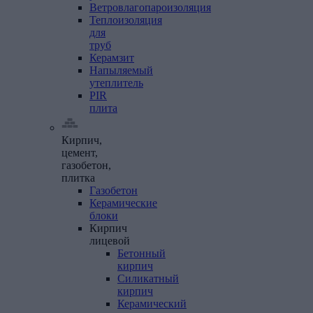
Ветровлагопароизоляция
Теплоизоляция
для
труб
Керамзит
Напыляемый
утеплитель
PIR
плита
Кирпич,
цемент,
газобетон,
плитка
Газобетон
Керамические
блоки
Кирпич
лицевой
Бетонный
кирпич
Силикатный
кирпич
Керамический