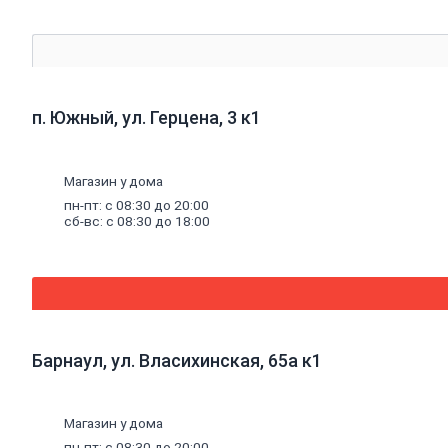
Погонажные
изделия
Брус
Брусок
Доска
обрезная
п. Южный, ул. Герцена, 3 к1
Лакокрасочные
материалы,
Магазин у дома
пены,
герметики
пн-пт: с 08:30 до 20:00
Эмали
сб-вс: с 08:30 до 18:00
Эмали
универсальные
Эмали
для
пола
Эмали
антикоррозионные
Барнаул, ул. Власихинская, 65а к1
Специальные
эмали
Эмали
для
Магазин у дома
радиаторов
пн-пт: с 08:30 до 20:00