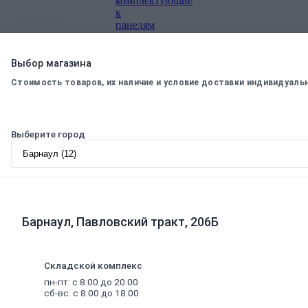
комплектующие
к
панелям
Стеновые
панели
SPC
Выбор магазина
Уголки
Стоимость товаров, их наличие и условие доставки индивидуаль
пластиковые
Рулонные
шторы
Мозаика
Выберите город
Серпянки,
сетки,
ленты
Древесные
материалы
Древесно-плитные
Барнаул, Павловский тракт, 206Б
материалы
ОСП
ДВП
Складской комплекс
Фанера
ДСП
пн-пт: с 8:00 до 20:00
ЦСП
сб-вс: с 8:00 до 18:00
Пиломатериал