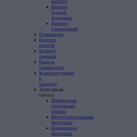
кирпич
Кирпич
ручной
формовки
Кирпич
клинкерный
Перемычки
Кирпич
печной
Кирпич
рядовой
Панель
перекрытия
Комплектующие
к
кирпичу
Тротуарная
плитка
Вибролитая
тротуарная
плитка
Вибропрессованная
брусчатка
Клинкерная
брусчатка