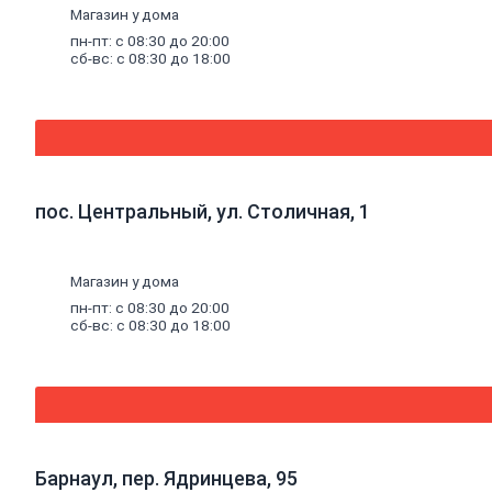
Термостойкий
Магазин у дома
герметик
пн-пт: с 08:30 до 20:00
Специальный
сб-вс: с 08:30 до 18:00
герметик
Пена
монтажная
и
очистители
Пена
монтажная
Очиститель
пос. Центральный, ул. Столичная, 1
пены
Клей
Жидкие
Магазин у дома
гвозди
Клей
пн-пт: с 08:30 до 20:00
универсальный
сб-вс: с 08:30 до 18:00
Клей
обойный
Клей
специальный
Составы
для
дерева
Барнаул, пер. Ядринцева, 95
и