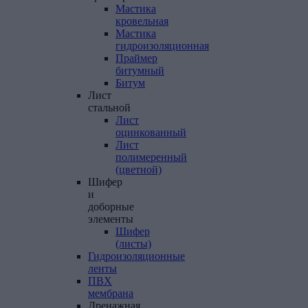
Мастика
кровельная
Мастика
гидроизоляционная
Праймер
битумный
Битум
Лист
стальной
Лист
оцинкованный
Лист
полимеренный
(цветной)
Шифер
и
доборные
элементы
Шифер
(листы)
Гидроизоляционные
ленты
ПВХ
мембрана
Дренажная