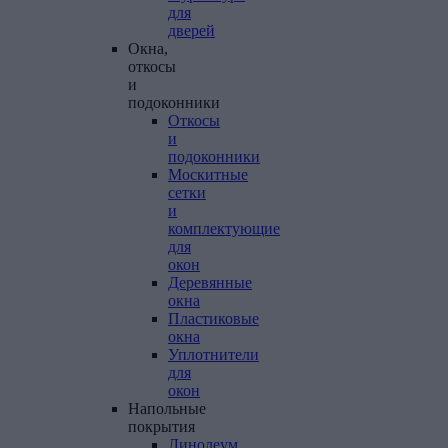
для
дверей
Окна,
откосы
и
подоконники
Откосы
и
подоконники
Москитные
сетки
и
комплектующие
для
окон
Деревянные
окна
Пластиковые
окна
Уплотнители
для
окон
Напольные
покрытия
Линолеум