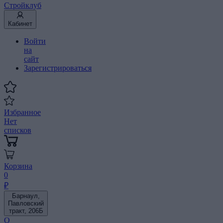
Стройклуб
Кабинет
Войти
на
сайт
Зарегистрироваться
Избранное
Нет
списков
Корзина
0
₽
Барнаул,
Павловский
тракт, 206Б
О