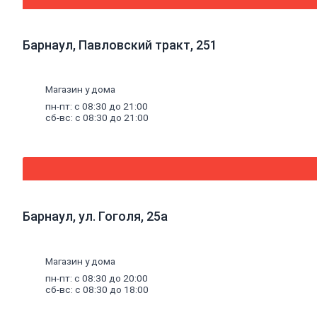
водоснабжение,
канализация
Котельное
оборудование
Барнаул, Павловский тракт, 251
Котлы
Дымоходы
Печное
Магазин у дома
литье
Баки
пн-пт: с 08:30 до 21:00
сб-вс: с 08:30 до 21:00
для
систем
отопления
Средства
для
чистки
котельного
оборудования
Барнаул, ул. Гоголя, 25а
Печи
и
комплектующие
Аксессуары
Магазин у дома
для
пн-пт: с 08:30 до 20:00
бани
сб-вс: с 08:30 до 18:00
и
сауны