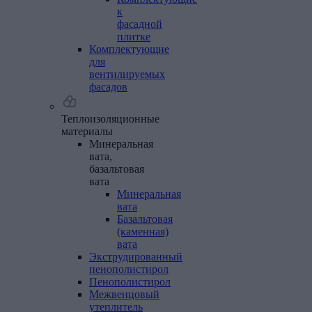
к
фасадной
плитке
Комплектующие
для
вентилируемых
фасадов
Теплоизоляционные
материалы
Минеральная
вата,
базальтовая
вата
Минеральная
вата
Базальтовая
(каменная)
вата
Экструдированный
пенополистирол
Пенополистирол
Межвенцовый
утеплитель