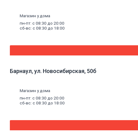
антисептики
Антисептики
биозащитные
Магазин у дома
Составы
пн-пт: с 08:30 до 20:00
огнебиозащитные
сб-вс: с 08:30 до 18:00
Средства
для
бань
и
саун
Составы
для
дерева
Барнаул, ул. Новосибирская, 50б
декоративные
Грунты
Грунты
Магазин у дома
антикоррозионные
Грунты
пн-пт: с 08:30 до 20:00
сб-вс: с 08:30 до 18:00
аэрозольные
Грунты
пропиточные
Лаки
Лаки
интерьерные
Лаки