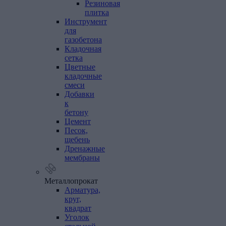
Резиновая
плитка
Инструмент
для
газобетона
Кладочная
сетка
Цветные
кладочные
смеси
Добавки
к
бетону
Цемент
Песок,
щебень
Дренажные
мембраны
Металлопрокат
Арматура,
круг,
квадрат
Уголок