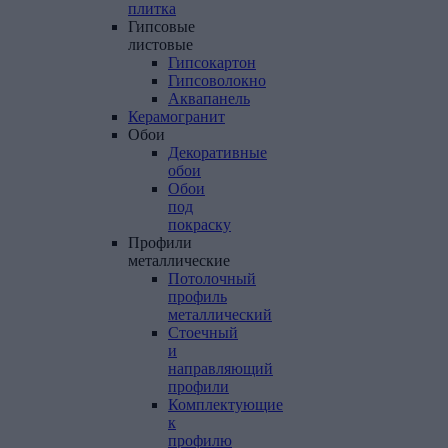
плитка
Гипсовые
листовые
Гипсокартон
Гипсоволокно
Аквапанель
Керамогранит
Обои
Декоративные
обои
Обои
под
покраску
Профили
металлические
Потолочный
профиль
металлический
Стоечный
и
направляющий
профили
Комплектующие
к
профилю