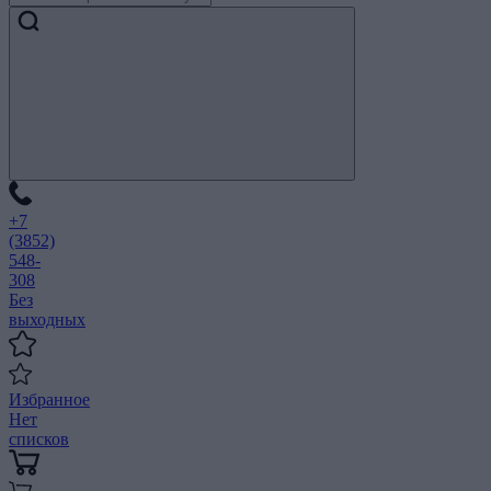
+7
(3852)
548-
308
Без
выходных
Избранное
Нет
списков