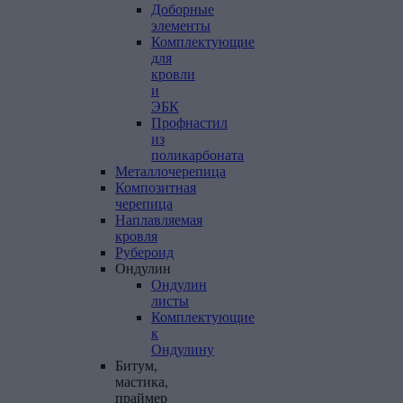
Доборные
элементы
Комплектующие
для
кровли
и
ЭБК
Профнастил
из
поликарбоната
Металлочерепица
Композитная
черепица
Наплавляемая
кровля
Рубероид
Ондулин
Ондулин
листы
Комплектующие
к
Ондулину
Битум,
мастика,
праймер