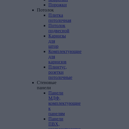
Порожки
Потолок
Плитка
потолочная
Потолок
подвесной
Карнизы
для
штор
Комплектующие
для
карнизов
Плинтус,
розетки
потолочные
Стеновые
панели
Панели
МДФ,
комплектующие
к
панелям
Панели
ПВХ,