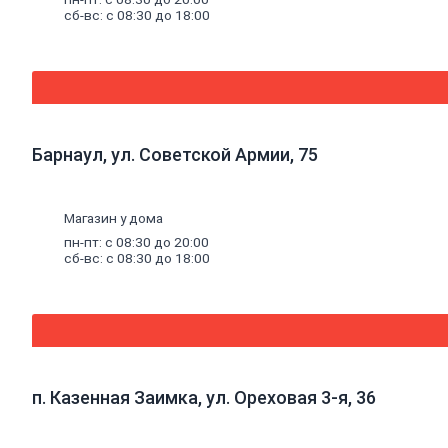
Эмали
сб-вс: с 08:30 до 18:00
аэрозольные
Краска
водная
Краска
для
потолков
Краска
для
Барнаул, ул. Советской Армии, 75
стен
Краска
специальная
Магазин у дома
Краска
фасадная
пн-пт: с 08:30 до 20:00
Краска
сб-вс: с 08:30 до 18:00
масляная
Герметики
Акриловый
герметик
Силиконовый
универсальный
герметик
п. Казенная Заимка, ул. Ореховая 3-я, 36
Силиконовый
санитарный
герметик