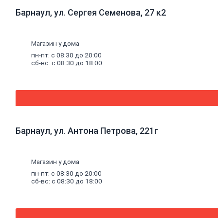
аэрозольные
Барнаул, ул. Сергея Семенова, 27 к2
Лаки
специальные
Растворители,
очистители,
Магазин у дома
олифа
пн-пт: с 08:30 до 20:00
Олифа
сб-вс: с 08:30 до 18:00
и
морилка
Очистители
Растворители
Колеры
Колеры
для
водных
Барнаул, ул. Антона Петрова, 221г
красок
Колеры
универсальные
Магазин у дома
Специальные
средства
пн-пт: с 08:30 до 20:00
сб-вс: с 08:30 до 18:00
Декоративные
материалы
Отопление,