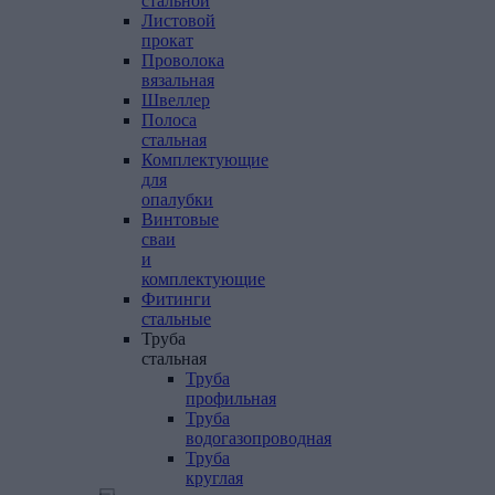
стальной
Листовой
прокат
Проволока
вязальная
Швеллер
Полоса
стальная
Комплектующие
для
опалубки
Винтовые
сваи
и
комплектующие
Фитинги
стальные
Труба
стальная
Труба
профильная
Труба
водогазопроводная
Труба
круглая