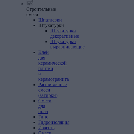
Строительные
смеси
Шпатлевки
Штукатурки
Штукатурки
декоративные
Штукатурки
выравнивающие
Клей
для
керамической
плитки
и
керамогранита
Расшивочные
смеси
(затирки)
Смеси
для
пола
Гипс
Гидроизоляция
Известь
Смеси