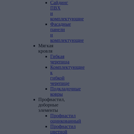
Сайдинг
ПВХ
и
комплектующие
Фасадные
панели
и
комплектующие
Мягкая
кровля
Гибкая
черепица
Комплектующие
к
гибкой
черепице
Подкладочные
ковры
Профнастил,
доборные
элементы
Профнастил
оцинкованный
Профнастил
цветной