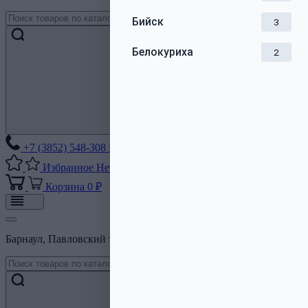
Бийск
3
Белокуриха
2
+7 (3852) 548-308
Без выходных
Избранное
Нет списков
Корзина
0 ₽
Барнаул, Павловский тракт, 206Б