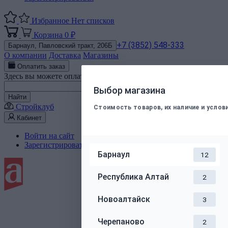
Избранное
Нет списков
Корзина
0 ₽
+7 (3852) 548-333
Барнаул,
Павловский тракт, 206Б
О компании
Доставка
Магазины
Оплатить заказ
Здесь вы можете оплатить электронным способом заказ, подт
Номер телефона
Выбор магазина
Найти
Стройклуб
Стоимость товаров, их наличие и усло
Кабинет
Войти на сайт
Зарегистрироваться
Барнаул
12
Республика Алтай
2
Новоалтайск
3
Черепаново
2