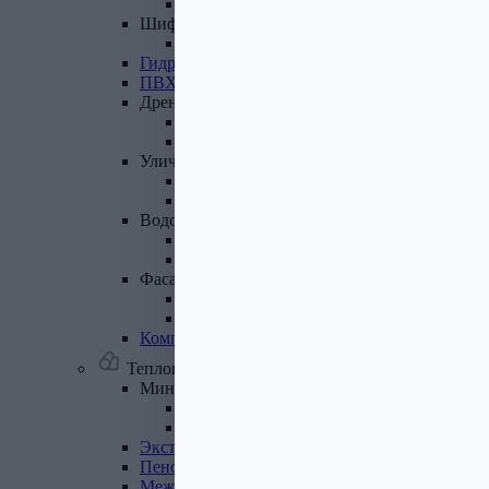
Лист полимеренный (цветной)
Шифер
и
доборные
элементы
Шифер (листы)
Гидроизоляционные
ленты
ПВХ
мембрана
Дренажная
система
Система поверхностного дренажа
Геотекстиль
Уличные
покрытия
Террасная доска
Газонные решетки
Водосточная
система
Пластиковая водосточная система
Металлическая водосточная система
Фасадная
плитка,
комплектующие
Фасадная плитка
Комплектующие к фасадной плитке
Комплектующие
для
вентилируемых
фасадов
Теплоизоляционные материалы
Минеральная
вата,
базальтовая
вата
Минеральная вата
Базальтовая (каменная) вата
Экструдированный
пенополистирол
Пенополистирол
Межвенцовый
утеплитель