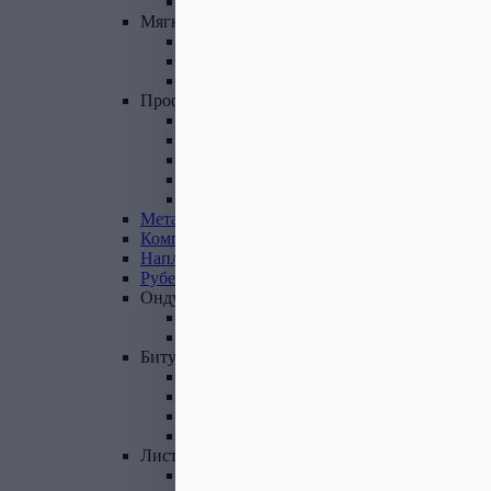
Фасадные панели и комплектующие
Мягкая
кровля
Гибкая черепица
Комплектующие к гибкой черепице
Подкладочные ковры
Профнастил,
доборные
элементы
Профнастил оцинкованный
Профнастил цветной
Доборные элементы
Комплектующие для кровли и ЭБК
Профнастил из поликарбоната
Металлочерепица
Композитная
черепица
Наплавляемая
кровля
Рубероид
Ондулин
Ондулин листы
Комплектующие к Ондулину
Битум,
мастика,
праймер
Мастика кровельная
Мастика гидроизоляционная
Праймер битумный
Битум
Лист
стальной
Лист оцинкованный