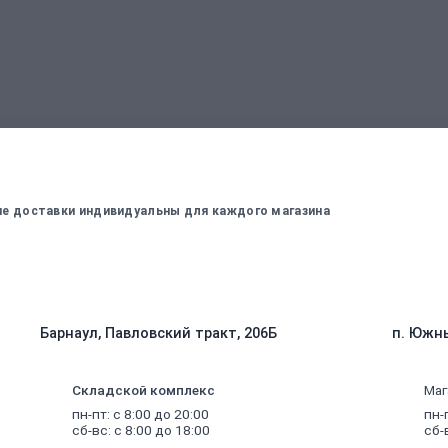
вержденный менеджером
Для оплаты заказа - введите данные, ко
вие доставки индивидуальны для каждого магазина
Барнаул, Павловский тракт, 206Б
п. Южны
Складской комплекс
Маг
пн-пт: с 8:00 до 20:00
пн-
сб-вс: с 8:00 до 18:00
сб-