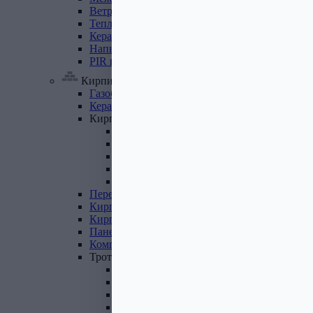
Ветровлагопароизоляция
Теплоизоляция
для
труб
Керамзит
Напыляемый
утеплитель
PIR
плита
Кирпич, цемент, газобетон, плитка
Газобетон
Керамические
блоки
Кирпич
лицевой
Бетонный кирпич
Силикатный кирпич
Керамический кирпич
Кирпич ручной формовки
Кирпич клинкерный
Перемычки
Кирпич
печной
Кирпич
рядовой
Панель
перекрытия
Комплектующие
к
кирпичу
Тротуарная
плитка
Вибролитая тротуарная плитка
Вибропрессованная брусчатка
Клинкерная брусчатка
Резиновая плитка