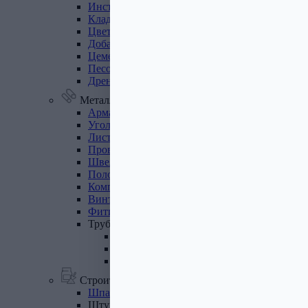
Инструмент
для
газобетона
Кладочная
сетка
Цветные
кладочные
смеси
Добавки
к
бетону
Цемент
Песок,
щебень
Дренажные
мембраны
Металлопрокат
Арматура,
круг,
квадрат
Уголок
стальной
Листовой
прокат
Проволока
вязальная
Швеллер
Полоса
стальная
Комплектующие
для
опалубки
Винтовые
сваи
и
комплектующие
Фитинги
стальные
Труба
стальная
Труба профильная
Труба водогазопроводная
Труба круглая
Строительные смеси
Шпатлевки
Штукатурки