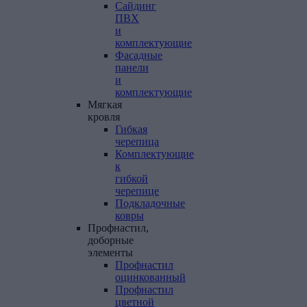
Сайдинг
ПВХ
и
комплектующие
Фасадные
панели
и
комплектующие
Мягкая
кровля
Гибкая
черепица
Комплектующие
к
гибкой
черепице
Подкладочные
ковры
Профнастил,
доборные
элементы
Профнастил
оцинкованный
Профнастил
цветной