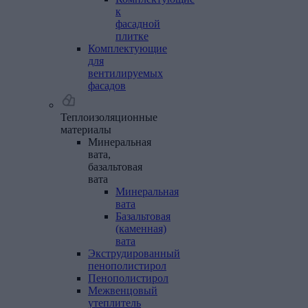
к
фасадной
плитке
Комплектующие
для
вентилируемых
фасадов
Теплоизоляционные
материалы
Минеральная
вата,
базальтовая
вата
Минеральная
вата
Базальтовая
(каменная)
вата
Экструдированный
пенополистирол
Пенополистирол
Межвенцовый
утеплитель