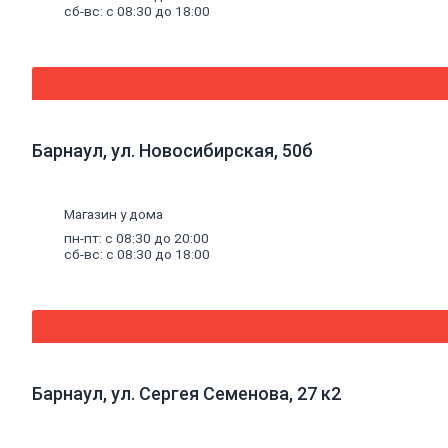
комплектующие
сб-вс: с 08:30 до 18:00
к
панелям
Стеновые
панели
SPC
Уголки
пластиковые
Рулонные
Барнаул, ул. Новосибирская, 50б
шторы
Мозаика
Серпянки,
Магазин у дома
сетки,
ленты
пн-пт: с 08:30 до 20:00
сб-вс: с 08:30 до 18:00
Древесные
материалы
Древесно-плитные
материалы
ОСП
ДВП
Фанера
Барнаул, ул. Сергея Семенова, 27 к2
ДСП
ЦСП
Пиломатериал