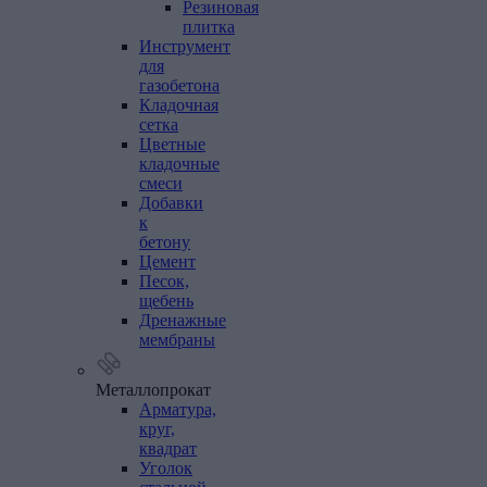
Резиновая
плитка
Инструмент
для
газобетона
Кладочная
сетка
Цветные
кладочные
смеси
Добавки
к
бетону
Цемент
Песок,
щебень
Дренажные
мембраны
Металлопрокат
Арматура,
круг,
квадрат
Уголок