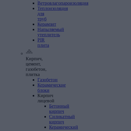
Ветровлагопароизоляция
Теплоизоляция
для
труб
Керамзит
Напыляемый
утеплитель
PIR
плита
Кирпич,
цемент,
газобетон,
плитка
Газобетон
Керамические
блоки
Кирпич
лицевой
Бетонный
кирпич
Силикатный
кирпич
Керамический