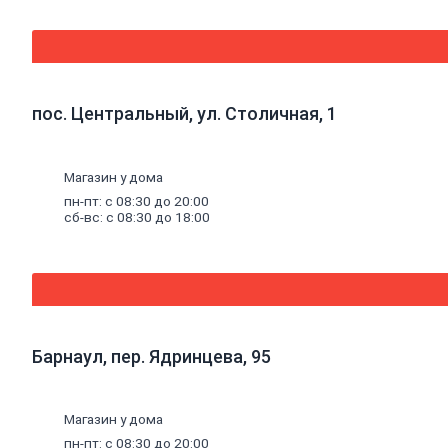
Порожки
Потолок
Плитка
потолочная
Потолок
подвесной
пос. Центральный, ул. Столичная, 1
Карнизы
для
штор
Магазин у дома
Комплектующие
для
пн-пт: с 08:30 до 20:00
карнизов
сб-вс: с 08:30 до 18:00
Плинтус,
розетки
потолочные
Стеновые
панели
Панели
МДФ,
Барнаул, пер. Ядринцева, 95
комплектующие
к
панелям
Панели
Магазин у дома
ПВХ,
пн-пт: с 08:30 до 20:00