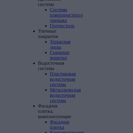
система
Система
поверхностного
дренажа
Геотекстиль
Уличные
покрытия
Террасная
доска
Газонные
решетки
Водосточная
система
Пластиковая
водосточная
система
Металлическая
водосточная
система
Фасадная
плитка,
комплектующие
Фасадная
плитка
Комплектующие