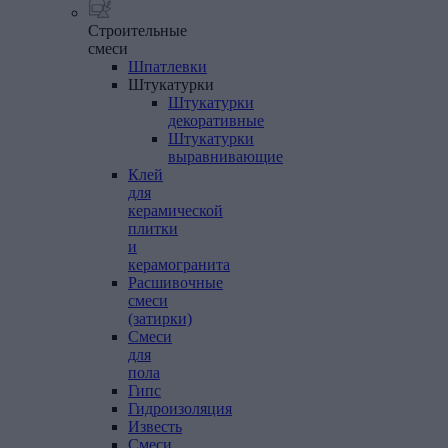
Строительные
смеси
Шпатлевки
Штукатурки
Штукатурки
декоративные
Штукатурки
выравнивающие
Клей
для
керамической
плитки
и
керамогранита
Расшивочные
смеси
(затирки)
Смеси
для
пола
Гипс
Гидроизоляция
Известь
Смеси