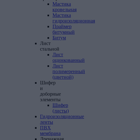
Мастика
кровельная
Мастика
гидроизоляционная
Праймер
битумный
Битум
Лист
стальной
Лист
оцинкованный
Лист
полимеренный
(цветной)
Шифер
и
доборные
элементы
Шифер
(листы)
Гидроизоляционные
ленты
ПВХ
мембрана
Дренажная