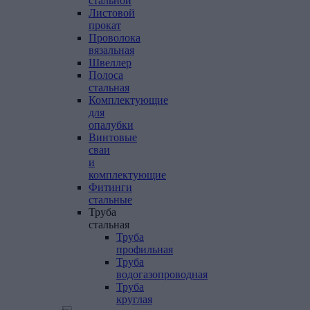
стальной
Листовой
прокат
Проволока
вязальная
Швеллер
Полоса
стальная
Комплектующие
для
опалубки
Винтовые
сваи
и
комплектующие
Фитинги
стальные
Труба
стальная
Труба
профильная
Труба
водогазопроводная
Труба
круглая