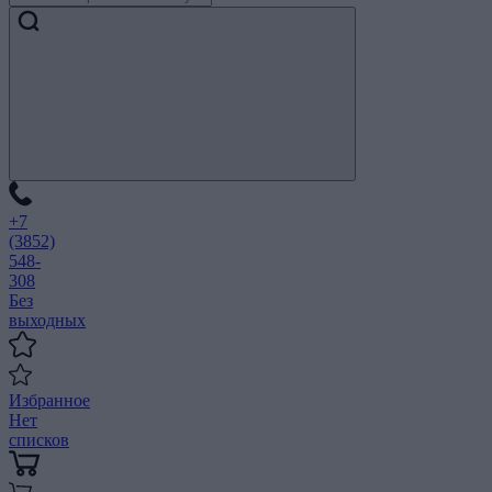
+7
(3852)
548-
308
Без
выходных
Избранное
Нет
списков