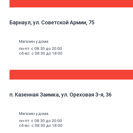
Ламинат
Плитка
ПВХ,
ламинат
Барнаул, ул. Советской Армии, 75
виниловый
SPC
Коврики
Магазин у дома
придверные
Комплектующие
пн-пт: с 08:30 до 20:00
к
сб-вс: с 08:30 до 18:00
напольным
покрытиям
Плинтус,
комплектующие
к
плинтусу
Щетинистое
п. Казенная Заимка, ул. Ореховая 3-я, 36
покрытие
Подложка
под
напольные
Магазин у дома
покрытия
пн-пт: с 08:30 до 20:00
Линолеум
сб-вс: с 08:30 до 18:00
характеристика
Ковролин