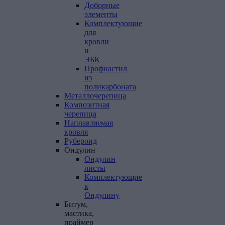
Доборные
элементы
Комплектующие
для
кровли
и
ЭБК
Профнастил
из
поликарбоната
Металлочерепица
Композитная
черепица
Наплавляемая
кровля
Рубероид
Ондулин
Ондулин
листы
Комплектующие
к
Ондулину
Битум,
мастика,
праймер