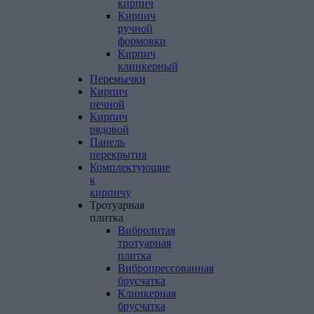
кирпич
Кирпич
ручной
формовки
Кирпич
клинкерный
Перемычки
Кирпич
печной
Кирпич
рядовой
Панель
перекрытия
Комплектующие
к
кирпичу
Тротуарная
плитка
Вибролитая
тротуарная
плитка
Вибропрессованная
брусчатка
Клинкерная
брусчатка