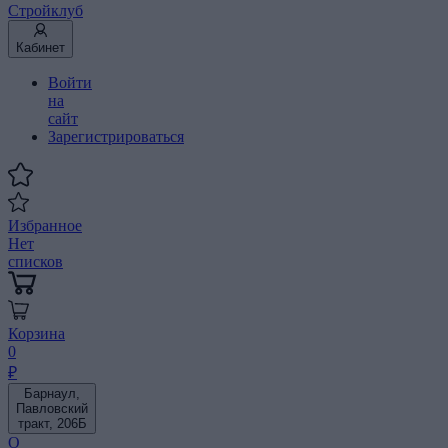
Стройклуб
Кабинет
Войти
на
сайт
Зарегистрироваться
Избранное
Нет
списков
Корзина
0
₽
Барнаул,
Павловский
тракт, 206Б
О