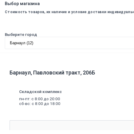
Профили
Выбор магазина
штукатурные
Стоимость товаров, их наличие и условие доставки индивидуаль
Уплотнительные
ленты
для
профилей
Выберите город
Двери,
дверная
фурнитура
Двери
межкомнатные
Двери
входные
Барнаул, Павловский тракт, 206Б
Доборные
элементы
для
дверей
Складской комплекс
Двери
пн-пт: с 8:00 до 20:00
для
сб-вс: с 8:00 до 18:00
бани
Двери
противопожарные
Раздвижные
двери
Фурнитура