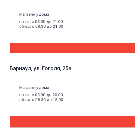
Эмали
аэрозольные
Краска
Магазин у дома
водная
пн-пт: с 08:30 до 21:00
Краска
сб-вс: с 08:30 до 21:00
для
потолков
Краска
для
стен
Краска
специальная
Краска
Барнаул, ул. Гоголя, 25а
фасадная
Краска
масляная
Магазин у дома
Герметики
Акриловый
пн-пт: с 08:30 до 20:00
сб-вс: с 08:30 до 18:00
герметик
Силиконовый
универсальный
герметик
Силиконовый
санитарный
герметик