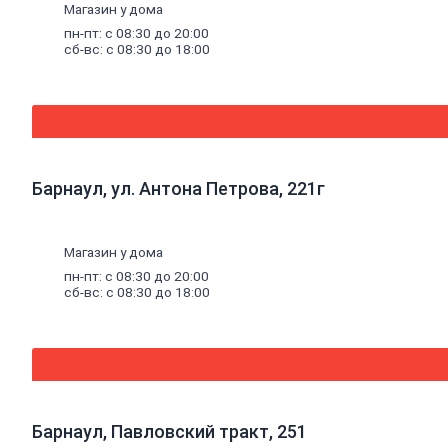
Магазин у дома
Погонажные
изделия
пн-пт: с 08:30 до 20:00
Брус
сб-вс: с 08:30 до 18:00
Брусок
Доска
обрезная
Лакокрасочные
материалы,
пены,
Барнаул, ул. Антона Петрова, 221г
герметики
Эмали
Эмали
Магазин у дома
универсальные
Эмали
пн-пт: с 08:30 до 20:00
для
сб-вс: с 08:30 до 18:00
пола
Эмали
антикоррозионные
Специальные
эмали
Эмали
для
Барнаул, Павловский тракт, 251
радиаторов