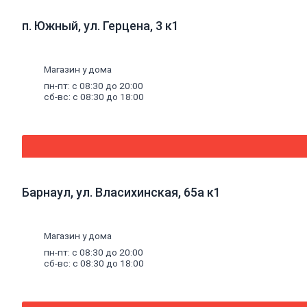
для
дверей
п. Южный, ул. Герцена, 3 к1
Окна,
откосы
и
Магазин у дома
подоконники
Откосы
пн-пт: с 08:30 до 20:00
и
сб-вс: с 08:30 до 18:00
подоконники
Москитные
сетки
и
комплектующие
для
окон
Барнаул, ул. Власихинская, 65а к1
Деревянные
окна
Пластиковые
окна
Магазин у дома
Уплотнители
пн-пт: с 08:30 до 20:00
для
сб-вс: с 08:30 до 18:00
окон
Напольные
покрытия
Линолеум