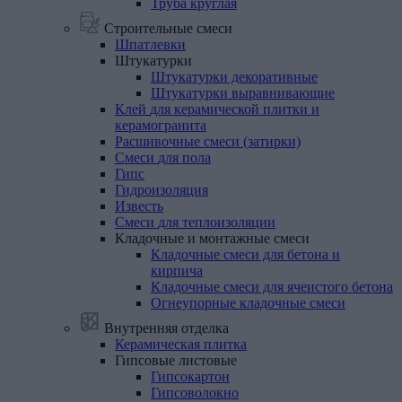
Труба круглая
Строительные смеси
Шпатлевки
Штукатурки
Штукатурки декоративные
Штукатурки выравнивающие
Клей
для
керамической
плитки
и
керамогранита
Расшивочные
смеси
(затирки)
Смеси
для
пола
Гипс
Гидроизоляция
Известь
Смеси
для
теплоизоляции
Кладочные
и
монтажные
смеси
Кладочные смеси для бетона и
кирпича
Кладочные смеси для ячеистого бетона
Огнеупорные кладочные смеси
Внутренняя отделка
Керамическая
плитка
Гипсовые
листовые
Гипсокартон
Гипсоволокно