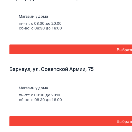
Биде
Унитазы, инсталляции и
комплектующие
Магазин у дома
Душевые
кабины,
уголки,
поддоны
Душевые кабины
пн-пт: с 08:30 до 20:00
сб-вс: с 08:30 до 18:00
Душевые поддоны
Душевые двери и стекла
Душевые ограждения
Душевые уголки
Вентиляция
Выбрат
Воздуховоды
Люки ревизионные
Вентиляторы
Барнаул, ул. Советской Армии, 75
Решетки вентиляционные
Панели декоративные
Клапаны приточные
Мебель
для
ванных
комнат
Магазин у дома
Тумба
пн-пт: с 08:30 до 20:00
Зеркало
сб-вс: с 08:30 до 18:00
Шкаф
Смесители
и
душевое
оборудование
Смесители для кухни
Смесители гигиенические
Выбрат
Смесители для ванны
Смесители и стойки для душа