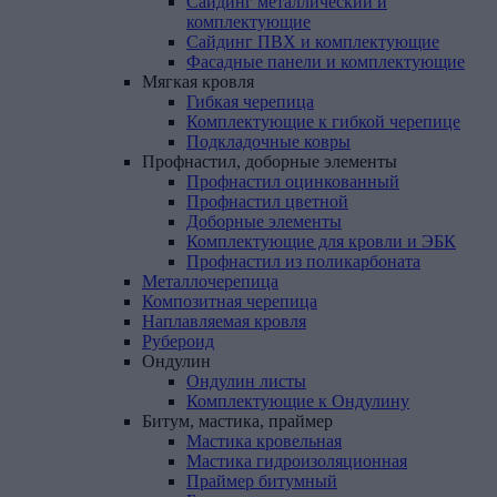
Сайдинг металлический и
комплектующие
Сайдинг ПВХ и комплектующие
Фасадные панели и комплектующие
Мягкая
кровля
Гибкая черепица
Комплектующие к гибкой черепице
Подкладочные ковры
Профнастил,
доборные
элементы
Профнастил оцинкованный
Профнастил цветной
Доборные элементы
Комплектующие для кровли и ЭБК
Профнастил из поликарбоната
Металлочерепица
Композитная
черепица
Наплавляемая
кровля
Рубероид
Ондулин
Ондулин листы
Комплектующие к Ондулину
Битум,
мастика,
праймер
Мастика кровельная
Мастика гидроизоляционная
Праймер битумный