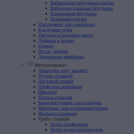
Вибролитая тротуарная плитка
Вибропрессованная брусчатка
Клинкерная брусчатка
Резиновая плитка
Инструмент
для
газобетона
Кладочная
сетка
Цветные
кладочные
смеси
Добавки
к
бетону
Цемент
Песок,
щебень
Дренажные
мембраны
Металлопрокат
Арматура,
круг,
квадрат
Уголок
стальной
Листовой
прокат
Проволока
вязальная
Швеллер
Полоса
стальная
Комплектующие
для
опалубки
Винтовые
сваи
и
комплектующие
Фитинги
стальные
Труба
стальная
Труба профильная
Труба водогазопроводная