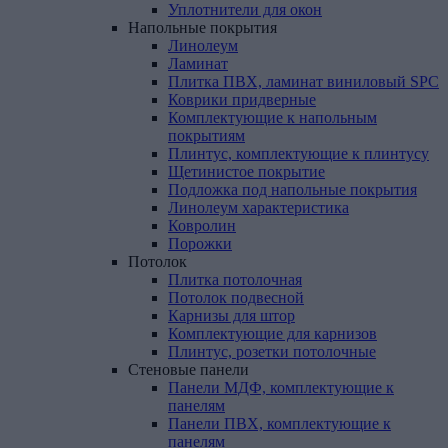
Уплотнители для окон
Напольные
покрытия
Линолеум
Ламинат
Плитка ПВХ, ламинат виниловый SPC
Коврики придверные
Комплектующие к напольным
покрытиям
Плинтус, комплектующие к плинтусу
Щетинистое покрытие
Подложка под напольные покрытия
Линолеум характеристика
Ковролин
Порожки
Потолок
Плитка потолочная
Потолок подвесной
Карнизы для штор
Комплектующие для карнизов
Плинтус, розетки потолочные
Стеновые
панели
Панели МДФ, комплектующие к
панелям
Панели ПВХ, комплектующие к
панелям