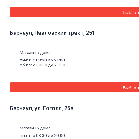
Распылители
Соединительные элементы
Выбрат
Семена
овощных
и
цветочных
культур
Овощи и зеленые культуры
Цветы однолетние, двулетние и
многолетние
Барнаул, Павловский тракт, 251
Садовый
декор
Сетка
стальная
плетеная,
сетка
пластиковая
Противогололедные
реагенты
Емкости
для
полива
Магазин у дома
Емкости
для
рассады
пн-пт: с 08:30 до 21:00
Почвогрунты
сб-вс: с 08:30 до 21:00
Пленка
полиэтиленовая
Товары
для
пикника
Средства
защиты
от
насекомых
Обувь
Выбрат
Сланцы
Удобрения
Средства
от
грызунов
Барнаул, ул. Гоголя, 25а
Тенты
Химия
для
бассейна
Коагулянты и альгициды
Хлор
Магазин у дома
Инструменты, хозтовары, крепеж
пн-пт: с 08:30 до 20:00
Электроинструмент