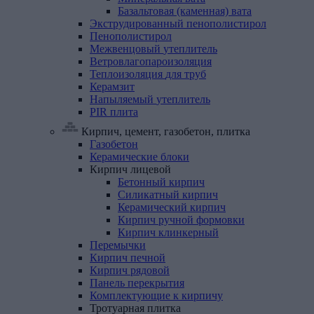
Базальтовая (каменная) вата
Экструдированный
пенополистирол
Пенополистирол
Межвенцовый
утеплитель
Ветровлагопароизоляция
Теплоизоляция
для
труб
Керамзит
Напыляемый
утеплитель
PIR
плита
Кирпич, цемент, газобетон, плитка
Газобетон
Керамические
блоки
Кирпич
лицевой
Бетонный кирпич
Силикатный кирпич
Керамический кирпич
Кирпич ручной формовки
Кирпич клинкерный
Перемычки
Кирпич
печной
Кирпич
рядовой
Панель
перекрытия
Комплектующие
к
кирпичу
Тротуарная
плитка