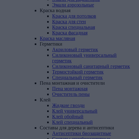
Эмали аэрозольные
Краска
водная
Краска для потолков
Краска для стен
Краска специальная
Краска фасадная
Краска
масляная
Герметики
Акриловый герметик
Силиконовый универсальный
герметик
Силиконовый санитарный герметик
Термостойкий герметик
Специальный герметик
Пена
монтажная
и
очистители
Пена монтажная
Очиститель пены
Клей
Жидкие гвозди
Клей универсальный
Клей обойный
Клей специальный
Составы
для
дерева
и
антисептики
Антисептики биозащитные
Составы огнебиозащитные