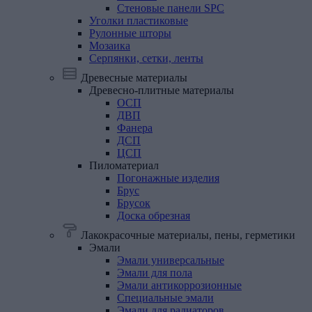
Стеновые панели SPC
Уголки
пластиковые
Рулонные
шторы
Мозаика
Серпянки,
сетки,
ленты
Древесные материалы
Древесно-плитные
материалы
ОСП
ДВП
Фанера
ДСП
ЦСП
Пиломатериал
Погонажные изделия
Брус
Брусок
Доска обрезная
Лакокрасочные материалы, пены, герметики
Эмали
Эмали универсальные
Эмали для пола
Эмали антикоррозионные
Специальные эмали
Эмали для радиаторов