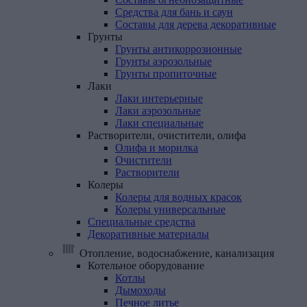
Средства для бань и саун
Составы для дерева декоративные
Грунты
Грунты антикоррозионные
Грунты аэрозольные
Грунты пропиточные
Лаки
Лаки интерьерные
Лаки аэрозольные
Лаки специальные
Растворители,
очистители,
олифа
Олифа и морилка
Очистители
Растворители
Колеры
Колеры для водных красок
Колеры универсальные
Специальные
средства
Декоративные
материалы
Отопление, водоснабжение, канализация
Котельное
оборудование
Котлы
Дымоходы
Печное литье