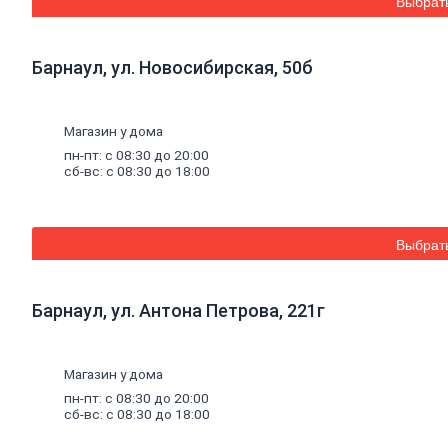
Столбы для заборов и комплектующие
Выбрат
Сетка для забора
Садовый
инвентарь
Тачки садовые
Барнаул, ул. Новосибирская, 50б
Вилы, грабли, рыхлители
Лопаты
Ведра, лейки
Секаторы садовые
Магазин у дома
Черенки, метла
пн-пт: с 08:30 до 20:00
Комплектующие к тачкам садовым
сб-вс: с 08:30 до 18:00
Тяпки
Опрыскиватели
Товары
для
уборки
снега
Снегоуборочная техника
Выбрат
Движки
Ледорубы, ломы, скребки
Лопаты зимние
Барнаул, ул. Антона Петрова, 221г
Сани
Садовая
техника
Автомойки
Мотоблоки, культиваторы
Магазин у дома
Триммеры и комплектующие
пн-пт: с 08:30 до 20:00
Системы
полива
сб-вс: с 08:30 до 18:00
Шланги
Пистолеты