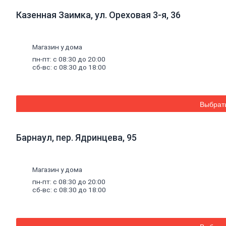
Смесители для раковины
Шланги и лейки для душа
Казенная Заимка, ул. Ореховая 3-я, 36
Комплектующие для смесителя
Гофросифоны,
сифоны
Полотенцесушители
Магазин у дома
Подводки
гибкие
Комплектующие
к
сантехнике
пн-пт: с 08:30 до 20:00
сб-вс: с 08:30 до 18:00
Аксессуары
для
ванных
комнат
Мойки
Сад и огород
Теплицы
Выбрат
Парники
Поликарбонат,
комплектующие
Поликарбонат
Барнаул, пер. Ядринцева, 95
Комплектующие к поликарбонату
Заборы
и
ограждения
Евроштакетник
Ворота
Магазин у дома
Забор-жалюзи
пн-пт: с 08:30 до 20:00
Калитки
сб-вс: с 08:30 до 18:00
Каркасы
Колпаки
Ограждения из 3Д сетки
Заборы из профнастила