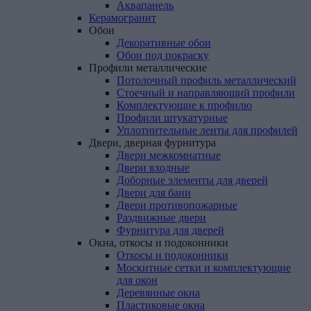
Аквапанель
Керамогранит
Обои
Декоративные обои
Обои под покраску
Профили
металлические
Потолочный профиль металлический
Стоечный и направляющий профили
Комплектующие к профилю
Профили штукатурные
Уплотнительные ленты для профилей
Двери,
дверная
фурнитура
Двери межкомнатные
Двери входные
Доборные элементы для дверей
Двери для бани
Двери противопожарные
Раздвижные двери
Фурнитура для дверей
Окна,
откосы
и
подоконники
Откосы и подоконники
Москитные сетки и комплектующие
для окон
Деревянные окна
Пластиковые окна