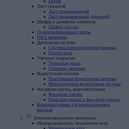
Битум
Лист
стальной
Лист оцинкованный
Лист полимеренный (цветной)
Шифер
и
доборные
элементы
Шифер (листы)
Гидроизоляционные
ленты
ПВХ
мембрана
Дренажная
система
Система поверхностного дренажа
Геотекстиль
Уличные
покрытия
Террасная доска
Газонные решетки
Водосточная
система
Пластиковая водосточная система
Металлическая водосточная система
Фасадная
плитка,
комплектующие
Фасадная плитка
Комплектующие к фасадной плитке
Комплектующие
для
вентилируемых
фасадов
Теплоизоляционные материалы
Минеральная
вата,
базальтовая
вата
Минеральная вата