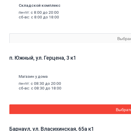
Комплектующие к насосам
Складской комплекс
Санитарные насосы
пн-пт: с 8:00 до 20:00
Теплый
пол
сб-вс: с 8:00 до 18:00
Комплектующие к теплому полу
Теплый пол (водяной)
Электрический теплый пол
Водонагреватели
Выбра
Водосчетчики
Инструмент
сантехнический
Конвекторы,
тепловые
пушки,
масляные
радиаторы
п. Южный, ул. Герцена, 3 к1
Люк
канализационный
Асбестоизделия
Системы
фильтрации
воды
Магазин у дома
Санфаянс, ванная, кухня
пн-пт: с 08:30 до 20:00
Ванны
сб-вс: с 08:30 до 18:00
Ванны чугунные
Ванны стальные
Ванны акриловые
Экраны под ванны
Выбрат
Оборудование для ванн
Санфаянс
Раковины, пьедесталы
Писсуары
Барнаул, ул. Власихинская, 65а к1