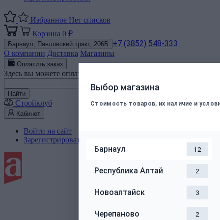
Избранное
Нет списков
Корзина
0 ₽
+7 (3852) 548-333
Барнаул,
Павловский тракт, 206Б
О компании
Доставка
Магазины
Оплатить заказ
Здесь вы можете оплатить электронным способом заказ, подт
Номер телефона
Выбор магазина
Найти
Стройклуб
Стоимость товаров, их наличие и усло
Кабинет
Войти на сайт
Зарегистрироваться
Барнаул
12
Республика Алтай
2
Новоалтайск
3
Черепаново
2