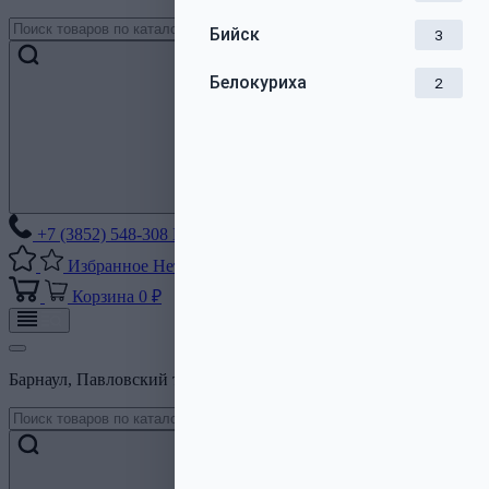
Бийск
3
Белокуриха
2
+7 (3852) 548-308
Без выходных
Избранное
Нет списков
Корзина
0 ₽
Барнаул, Павловский тракт, 206Б