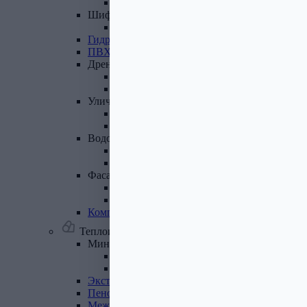
Лист полимеренный (цветной)
Шифер
и
доборные
элементы
Шифер (листы)
Гидроизоляционные
ленты
ПВХ
мембрана
Дренажная
система
Система поверхностного дренажа
Геотекстиль
Уличные
покрытия
Террасная доска
Газонные решетки
Водосточная
система
Пластиковая водосточная система
Металлическая водосточная система
Фасадная
плитка,
комплектующие
Фасадная плитка
Комплектующие к фасадной плитке
Комплектующие
для
вентилируемых
фасадов
Теплоизоляционные материалы
Минеральная
вата,
базальтовая
вата
Минеральная вата
Базальтовая (каменная) вата
Экструдированный
пенополистирол
Пенополистирол
Межвенцовый
утеплитель