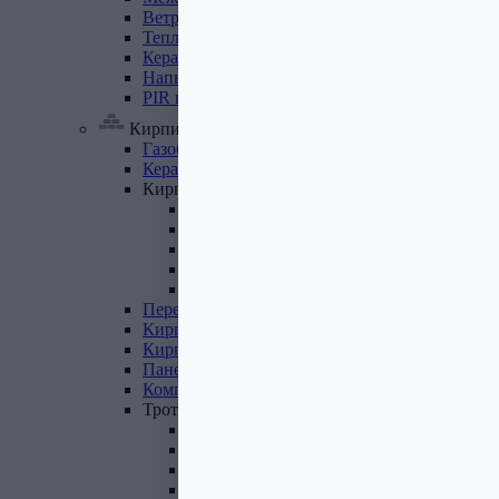
Ветровлагопароизоляция
Теплоизоляция
для
труб
Керамзит
Напыляемый
утеплитель
PIR
плита
Кирпич, цемент, газобетон, плитка
Газобетон
Керамические
блоки
Кирпич
лицевой
Бетонный кирпич
Силикатный кирпич
Керамический кирпич
Кирпич ручной формовки
Кирпич клинкерный
Перемычки
Кирпич
печной
Кирпич
рядовой
Панель
перекрытия
Комплектующие
к
кирпичу
Тротуарная
плитка
Вибролитая тротуарная плитка
Вибропрессованная брусчатка
Клинкерная брусчатка
Резиновая плитка