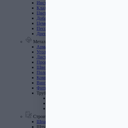
Инструмент
для
газобетона
Кладочная
сетка
Цветные
кладочные
смеси
Добавки
к
бетону
Цемент
Песок,
щебень
Дренажные
мембраны
Металлопрокат
Арматура,
круг,
квадрат
Уголок
стальной
Листовой
прокат
Проволока
вязальная
Швеллер
Полоса
стальная
Комплектующие
для
опалубки
Винтовые
сваи
и
комплектующие
Фитинги
стальные
Труба
стальная
Труба профильная
Труба водогазопроводная
Труба круглая
Строительные смеси
Шпатлевки
Штукатурки