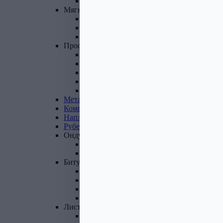
Фасадные панели и комплектующие
Мягкая
кровля
Гибкая черепица
Комплектующие к гибкой черепице
Подкладочные ковры
Профнастил,
доборные
элементы
Профнастил оцинкованный
Профнастил цветной
Доборные элементы
Комплектующие для кровли и ЭБК
Профнастил из поликарбоната
Металлочерепица
Композитная
черепица
Наплавляемая
кровля
Рубероид
Ондулин
Ондулин листы
Комплектующие к Ондулину
Битум,
мастика,
праймер
Мастика кровельная
Мастика гидроизоляционная
Праймер битумный
Битум
Лист
стальной
Лист оцинкованный