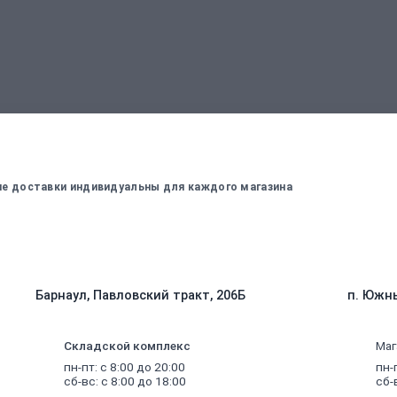
вержденный менеджером
Для оплаты заказа - введите данные, ко
вие доставки индивидуальны для каждого магазина
Барнаул, Павловский тракт, 206Б
п. Южны
Складской комплекс
Маг
пн-пт: с 8:00 до 20:00
пн-
сб-вс: с 8:00 до 18:00
сб-