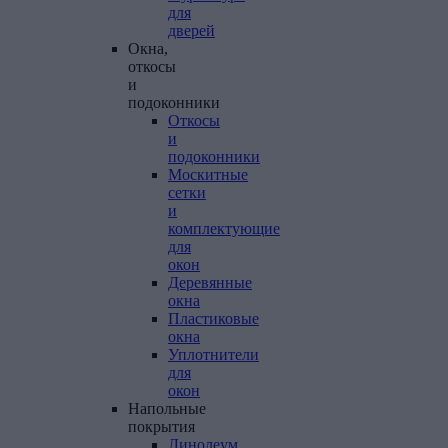
для
дверей
Окна,
откосы
и
подоконники
Откосы
и
подоконники
Москитные
сетки
и
комплектующие
для
окон
Деревянные
окна
Пластиковые
окна
Уплотнители
для
окон
Напольные
покрытия
Линолеум