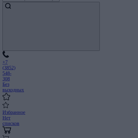
+7
(3852)
548-
308
Без
выходных
Избранное
Нет
списков