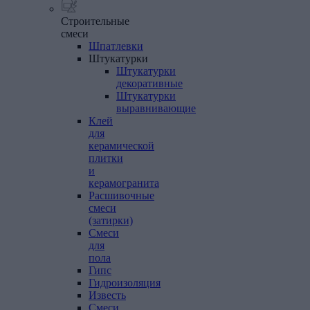
Строительные
смеси
Шпатлевки
Штукатурки
Штукатурки
декоративные
Штукатурки
выравнивающие
Клей
для
керамической
плитки
и
керамогранита
Расшивочные
смеси
(затирки)
Смеси
для
пола
Гипс
Гидроизоляция
Известь
Смеси