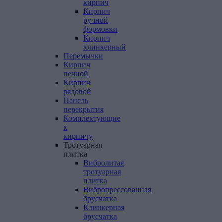
кирпич
Кирпич
ручной
формовки
Кирпич
клинкерный
Перемычки
Кирпич
печной
Кирпич
рядовой
Панель
перекрытия
Комплектующие
к
кирпичу
Тротуарная
плитка
Вибролитая
тротуарная
плитка
Вибропрессованная
брусчатка
Клинкерная
брусчатка