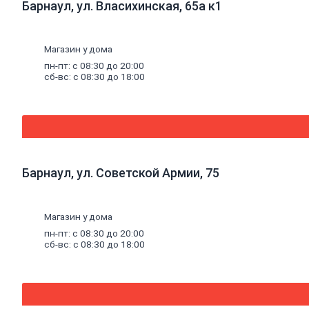
Барнаул, ул. Власихинская, 65а к1
водоснабжение,
канализация
Котельное
оборудование
Магазин у дома
Котлы
пн-пт: с 08:30 до 20:00
Дымоходы
сб-вс: с 08:30 до 18:00
Печное
литье
Баки
для
систем
отопления
Средства
для
Барнаул, ул. Советской Армии, 75
чистки
котельного
оборудования
Печи
Магазин у дома
и
пн-пт: с 08:30 до 20:00
комплектующие
сб-вс: с 08:30 до 18:00
Аксессуары
для
бани
и
сауны