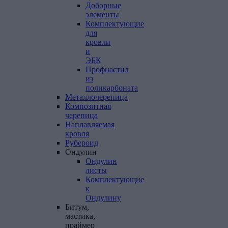
Доборные
элементы
Комплектующие
для
кровли
и
ЭБК
Профнастил
из
поликарбоната
Металлочерепица
Композитная
черепица
Наплавляемая
кровля
Рубероид
Ондулин
Ондулин
листы
Комплектующие
к
Ондулину
Битум,
мастика,
праймер