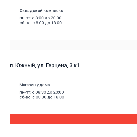
аэрозольные
Лаки
Складской комплекс
специальные
пн-пт: с 8:00 до 20:00
Растворители,
сб-вс: с 8:00 до 18:00
очистители,
олифа
Олифа
и
морилка
Очистители
Растворители
Колеры
п. Южный, ул. Герцена, 3 к1
Колеры
для
водных
Магазин у дома
красок
Колеры
пн-пт: с 08:30 до 20:00
сб-вс: с 08:30 до 18:00
универсальные
Специальные
средства
Декоративные
материалы
Отопление,