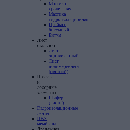
Мастика
кровельная
Мастика
гидроизоляционная
Праймер
битумный
Битум
Лист
стальной
Лист
оцинкованный
Лист
полимеренный
(цветной)
Шифер
и
доборные
элементы
Шифер
(листы)
Гидроизоляционные
ленты
ПВХ
мембрана
Дренажная