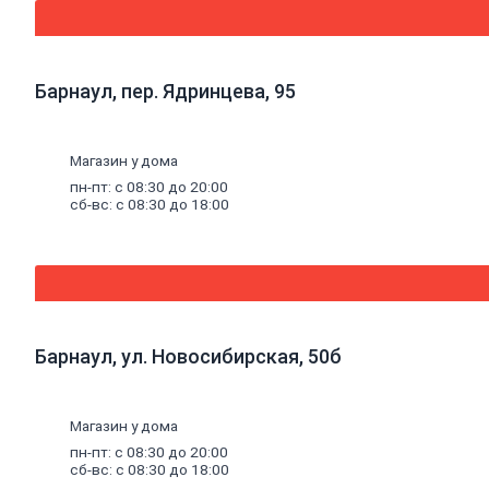
канализационные
и
фитинги
Трубы
Барнаул, пер. Ядринцева, 95
полипропиленовые
и
фитинги
Трубы
Магазин у дома
металлопластиковые
пн-пт: с 08:30 до 20:00
и
сб-вс: с 08:30 до 18:00
фитинги
Трубы
полиэтиленовые
и
фитинги
Насосное
оборудование
Насосные
Барнаул, ул. Новосибирская, 50б
станции
Циркуляционные
насосы
Погружные
Магазин у дома
насосы
пн-пт: с 08:30 до 20:00
Поверхностные
сб-вс: с 08:30 до 18:00
насосы