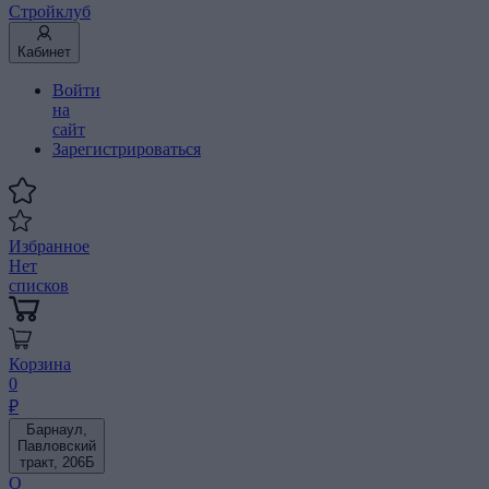
Стройклуб
Кабинет
Войти
на
сайт
Зарегистрироваться
Избранное
Нет
списков
Корзина
0
₽
Барнаул,
Павловский
тракт, 206Б
О