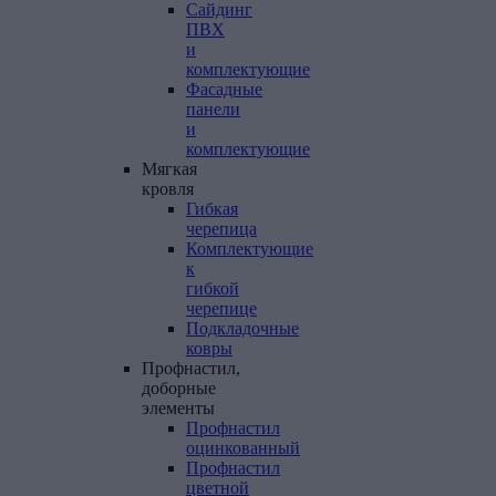
Сайдинг
ПВХ
и
комплектующие
Фасадные
панели
и
комплектующие
Мягкая
кровля
Гибкая
черепица
Комплектующие
к
гибкой
черепице
Подкладочные
ковры
Профнастил,
доборные
элементы
Профнастил
оцинкованный
Профнастил
цветной