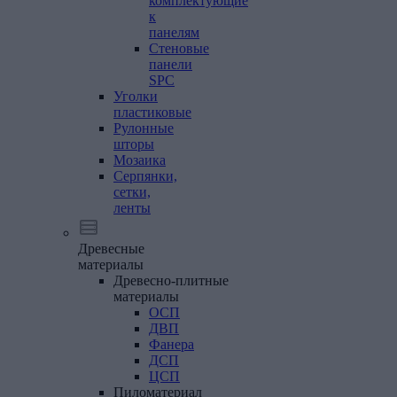
комплектующие
к
панелям
Стеновые
панели
SPC
Уголки
пластиковые
Рулонные
шторы
Мозаика
Серпянки,
сетки,
ленты
Древесные
материалы
Древесно-плитные
материалы
ОСП
ДВП
Фанера
ДСП
ЦСП
Пиломатериал