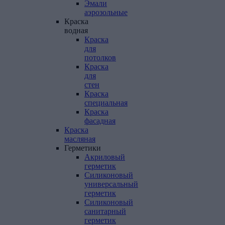
Эмали
аэрозольные
Краска
водная
Краска
для
потолков
Краска
для
стен
Краска
специальная
Краска
фасадная
Краска
масляная
Герметики
Акриловый
герметик
Силиконовый
универсальный
герметик
Силиконовый
санитарный
герметик