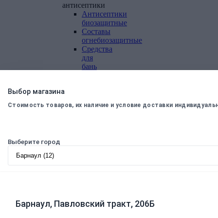
антисептики
Антисептики
биозащитные
Составы
огнебиозащитные
Средства
для
бань
и
саун
Выбор магазина
Составы
для
Стоимость товаров, их наличие и условие доставки индивидуаль
дерева
декоративные
Грунты
Грунты
Выберите город
антикоррозионные
Грунты
аэрозольные
Грунты
пропиточные
Лаки
Лаки
Барнаул, Павловский тракт, 206Б
интерьерные
Лаки