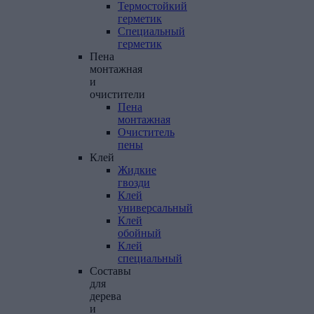
Термостойкий
герметик
Специальный
герметик
Пена
монтажная
и
очистители
Пена
монтажная
Очиститель
пены
Клей
Жидкие
гвозди
Клей
универсальный
Клей
обойный
Клей
специальный
Составы
для
дерева
и