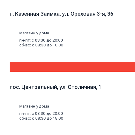
Радиаторы
Радиаторы
п. Казенная Заимка, ул. Ореховая 3-я, 36
алюминиевые
Радиаторы
чугунные
Радиаторы
Магазин у дома
биметаллические
пн-пт: с 08:30 до 20:00
Радиаторы
сб-вс: с 08:30 до 18:00
стальные
панельные
Решетки
радиаторные
Комплектующие
к
радиаторам
Трубы
пос. Центральный, ул. Столичная, 1
и
фитинги
Фитинги
резьбовые
Магазин у дома
Краны
пн-пт: с 08:30 до 20:00
шаровые,
сб-вс: с 08:30 до 18:00
вентили,
коллекторы
Трубы