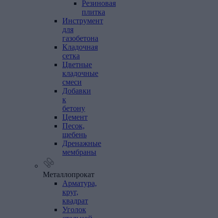
Резиновая
плитка
Инструмент
для
газобетона
Кладочная
сетка
Цветные
кладочные
смеси
Добавки
к
бетону
Цемент
Песок,
щебень
Дренажные
мембраны
Металлопрокат
Арматура,
круг,
квадрат
Уголок