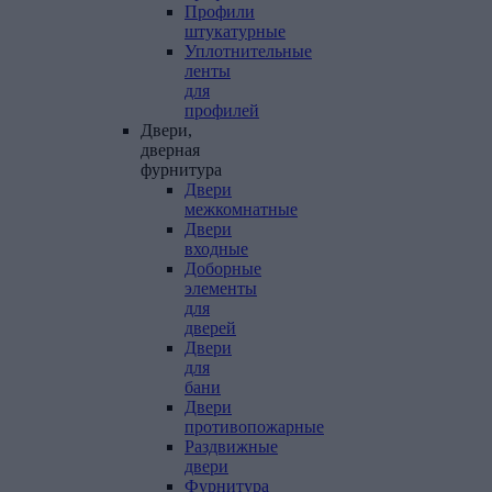
Профили
штукатурные
Уплотнительные
ленты
для
профилей
Двери,
дверная
фурнитура
Двери
межкомнатные
Двери
входные
Доборные
элементы
для
дверей
Двери
для
бани
Двери
противопожарные
Раздвижные
двери
Фурнитура