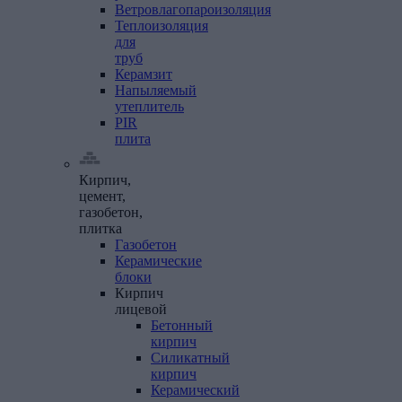
Ветровлагопароизоляция
Теплоизоляция
для
труб
Керамзит
Напыляемый
утеплитель
PIR
плита
Кирпич,
цемент,
газобетон,
плитка
Газобетон
Керамические
блоки
Кирпич
лицевой
Бетонный
кирпич
Силикатный
кирпич
Керамический