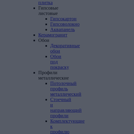
плитка
Гипсовые
листовые
Гипсокартон
Гипсоволокно
Аквапанель
Керамогранит
Обои
Декоративные
обои
Обои
под
покраску
Профили
металлические
Потолочный
профиль
металлический
Стоечный
и
направляющий
профили
Комплектующие
к
профилю