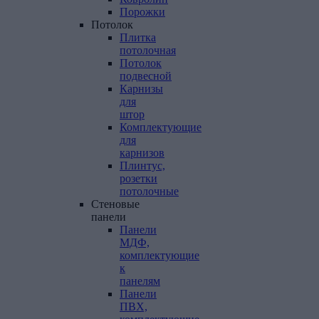
Порожки
Потолок
Плитка
потолочная
Потолок
подвесной
Карнизы
для
штор
Комплектующие
для
карнизов
Плинтус,
розетки
потолочные
Стеновые
панели
Панели
МДФ,
комплектующие
к
панелям
Панели
ПВХ,