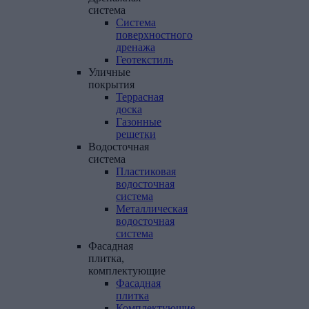
система
Система
поверхностного
дренажа
Геотекстиль
Уличные
покрытия
Террасная
доска
Газонные
решетки
Водосточная
система
Пластиковая
водосточная
система
Металлическая
водосточная
система
Фасадная
плитка,
комплектующие
Фасадная
плитка
Комплектующие