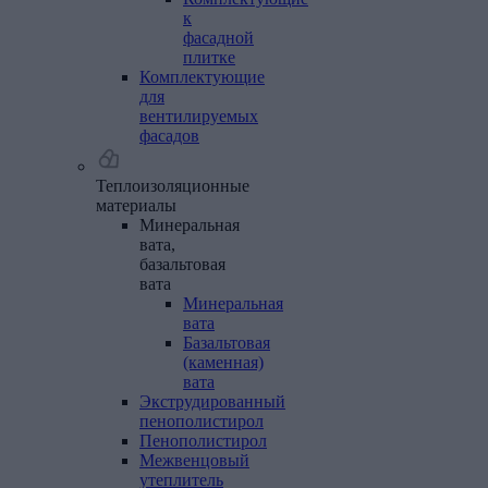
к
фасадной
плитке
Комплектующие
для
вентилируемых
фасадов
Теплоизоляционные
материалы
Минеральная
вата,
базальтовая
вата
Минеральная
вата
Базальтовая
(каменная)
вата
Экструдированный
пенополистирол
Пенополистирол
Межвенцовый
утеплитель