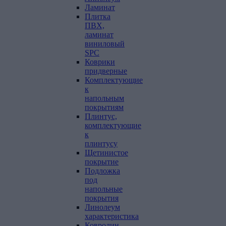
Ламинат
Плитка
ПВХ,
ламинат
виниловый
SPC
Коврики
придверные
Комплектующие
к
напольным
покрытиям
Плинтус,
комплектующие
к
плинтусу
Щетинистое
покрытие
Подложка
под
напольные
покрытия
Линолеум
характеристика
Ковролин