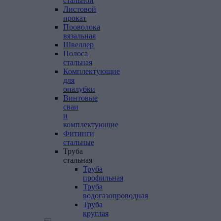
стальной
Листовой
прокат
Проволока
вязальная
Швеллер
Полоса
стальная
Комплектующие
для
опалубки
Винтовые
сваи
и
комплектующие
Фитинги
стальные
Труба
стальная
Труба
профильная
Труба
водогазопроводная
Труба
круглая