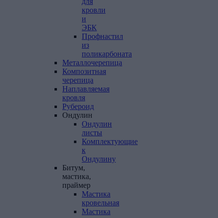
для
кровли
и
ЭБК
Профнастил
из
поликарбоната
Металлочерепица
Композитная
черепица
Наплавляемая
кровля
Рубероид
Ондулин
Ондулин
листы
Комплектующие
к
Ондулину
Битум,
мастика,
праймер
Мастика
кровельная
Мастика