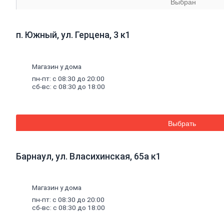
Выбран
Кирпич
клинкерный
Перемычки
п. Южный, ул. Герцена, 3 к1
Кирпич
печной
Кирпич
рядовой
Магазин у дома
Панель
пн-пт: с 08:30 до 20:00
перекрытия
сб-вс: с 08:30 до 18:00
Комплектующие
к
кирпичу
Тротуарная
Выбрать
плитка
Вибролитая
тротуарная
плитка
Барнаул, ул. Власихинская, 65а к1
Вибропрессованная
брусчатка
Клинкерная
брусчатка
Магазин у дома
Резиновая
пн-пт: с 08:30 до 20:00
плитка
сб-вс: с 08:30 до 18:00
Инструмент
для