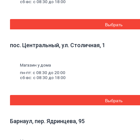
сб-вс: с 08:30 до 18:00
вязальная
Швеллер
Полоса
стальная
Выбрать
Комплектующие
для
опалубки
Винтовые
пос. Центральный, ул. Столичная, 1
сваи
и
комплектующие
Фитинги
Магазин у дома
стальные
пн-пт: с 08:30 до 20:00
Труба
сб-вс: с 08:30 до 18:00
стальная
Труба
профильная
Труба
Выбрать
водогазопроводная
Труба
круглая
Барнаул, пер. Ядринцева, 95
Строительные
смеси