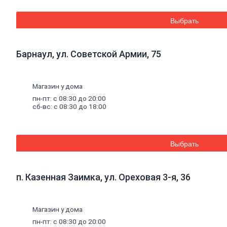
газобетона
Кладочная
Выбрать
сетка
Цветные
кладочные
Барнаул, ул. Советской Армии, 75
смеси
Добавки
к
бетону
Магазин у дома
Цемент
пн-пт: с 08:30 до 20:00
Песок,
сб-вс: с 08:30 до 18:00
щебень
Дренажные
мембраны
Выбрать
Металлопрокат
Арматура,
круг,
п. Казенная Заимка, ул. Ореховая 3-я, 36
квадрат
Уголок
стальной
Листовой
Магазин у дома
прокат
пн-пт: с 08:30 до 20:00
Проволока