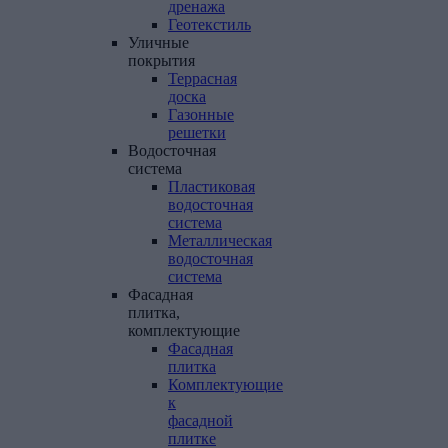
дренажа
Геотекстиль
Уличные
покрытия
Террасная
доска
Газонные
решетки
Водосточная
система
Пластиковая
водосточная
система
Металлическая
водосточная
система
Фасадная
плитка,
комплектующие
Фасадная
плитка
Комплектующие
к
фасадной
плитке