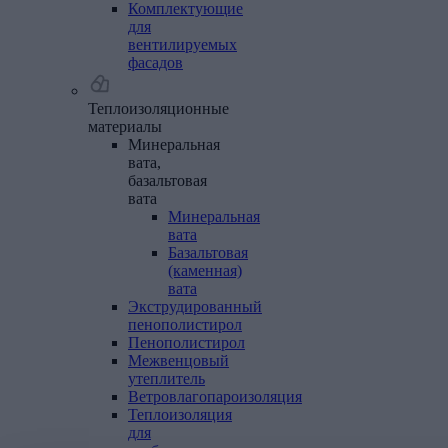
Комплектующие
для
вентилируемых
фасадов
Теплоизоляционные
материалы
Минеральная
вата,
базальтовая
вата
Минеральная
вата
Базальтовая
(каменная)
вата
Экструдированный
пенополистирол
Пенополистирол
Межвенцовый
утеплитель
Ветровлагопароизоляция
Теплоизоляция
для