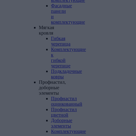
комплектующие
Фасадные
панели
и
комплектующие
Мягкая
кровля
Гибкая
черепица
Комплектующие
к
гибкой
черепице
Подкладочные
ковры
Профнастил,
доборные
элементы
Профнастил
оцинкованный
Профнастил
цветной
Доборные
элементы
Комплектующие