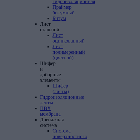
гидроизоляционная
Праймер
битумный
Битум
Лист
стальной
Лист
оцинкованный
Лист
полимеренный
(цветной)
Шифер
и
доборные
элементы
Шифер
(листы)
Гидроизоляционные
ленты
ПВХ
мембрана
Дренажная
система
Система
поверхностного