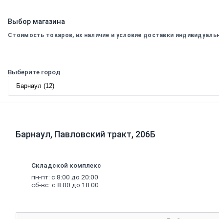
труб
Керамзит
Напыляемый
Выбор магазина
утеплитель
Стоимость товаров, их наличие и условие доставки индивидуаль
PIR
плита
Кирпич,
Выберите город
цемент,
газобетон,
плитка
Газобетон
Керамические
блоки
Кирпич
Барнаул, Павловский тракт, 206Б
лицевой
Бетонный
кирпич
Силикатный
Складской комплекс
кирпич
пн-пт: с 8:00 до 20:00
Керамический
сб-вс: с 8:00 до 18:00
кирпич
Кирпич
ручной
формовки