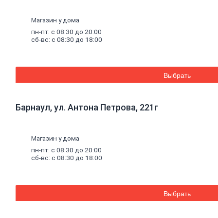
и
монтажные
Магазин у дома
смеси
Кладочные
пн-пт: с 08:30 до 20:00
смеси
сб-вс: с 08:30 до 18:00
для
бетона
и
кирпича
Выбрать
Кладочные
смеси
для
Барнаул, ул. Антона Петрова, 221г
ячеистого
бетона
Огнеупорные
кладочные
Магазин у дома
смеси
пн-пт: с 08:30 до 20:00
сб-вс: с 08:30 до 18:00
Внутренняя
отделка
Керамическая
плитка
Выбрать
Гипсовые
листовые