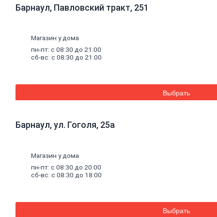
Гипсокартон
Барнаул, Павловский тракт, 251
Гипсоволокно
Аквапанель
Керамогранит
Обои
Магазин у дома
Декоративные
пн-пт: с 08:30 до 21:00
обои
сб-вс: с 08:30 до 21:00
Обои
под
покраску
Профили
Выбрать
металлические
Потолочный
профиль
металлический
Барнаул, ул. Гоголя, 25а
Стоечный
и
направляющий
Магазин у дома
профили
Комплектующие
пн-пт: с 08:30 до 20:00
к
сб-вс: с 08:30 до 18:00
профилю
Профили
штукатурные
Уплотнительные
Выбрать