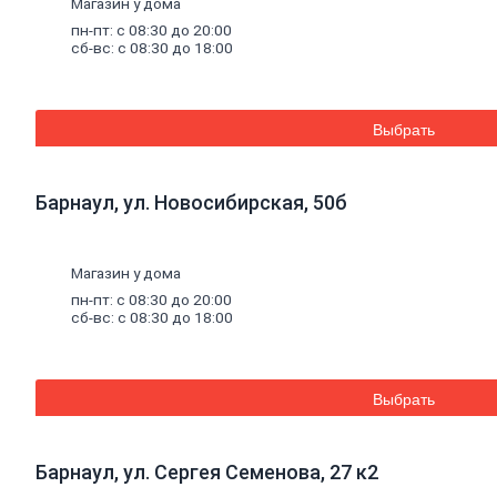
Магазин у дома
Шпатлевки
Штукатурки
пн-пт: с 08:30 до 20:00
Штукатурки
сб-вс: с 08:30 до 18:00
декоративные
Штукатурки
выравнивающие
Клей
Выбрать
для
керамической
плитки
Барнаул, ул. Новосибирская, 50б
и
керамогранита
Расшивочные
смеси
Магазин у дома
(затирки)
пн-пт: с 08:30 до 20:00
Смеси
сб-вс: с 08:30 до 18:00
для
пола
Гипс
Гидроизоляция
Выбрать
Известь
Смеси
для
теплоизоляции
Барнаул, ул. Сергея Семенова, 27 к2
Кладочные