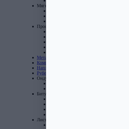
Фасадные панели и комплектующие
Мягкая
кровля
Гибкая черепица
Комплектующие к гибкой черепице
Подкладочные ковры
Профнастил,
доборные
элементы
Профнастил оцинкованный
Профнастил цветной
Доборные элементы
Комплектующие для кровли и ЭБК
Профнастил из поликарбоната
Металлочерепица
Композитная
черепица
Наплавляемая
кровля
Рубероид
Ондулин
Ондулин листы
Комплектующие к Ондулину
Битум,
мастика,
праймер
Мастика кровельная
Мастика гидроизоляционная
Праймер битумный
Битум
Лист
стальной
Лист оцинкованный