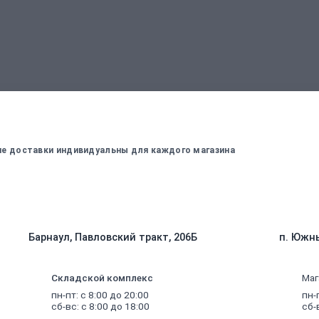
вержденный менеджером
Для оплаты заказа - введите данные, ко
вие доставки индивидуальны для каждого магазина
Барнаул, Павловский тракт, 206Б
п. Южны
Складской комплекс
Маг
пн-пт: с 8:00 до 20:00
пн-
сб-вс: с 8:00 до 18:00
сб-