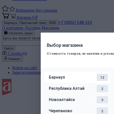
Избранное
Нет списков
Корзина
0 ₽
+7 (3852) 548-333
Барнаул,
Павловский тракт, 206Б
О компании
Доставка
Магазины
Оплатить заказ
Здесь вы можете оплатить электронным способом заказ, подт
Номер телефона
Выбор магазина
Найти
Стройклуб
Стоимость товаров, их наличие и усло
Кабинет
Войти на сайт
Зарегистрироваться
Барнаул
12
Республика Алтай
2
Новоалтайск
3
Черепаново
2