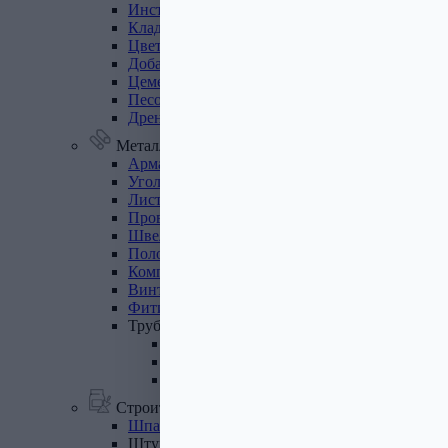
Инструмент
для
газобетона
Кладочная
сетка
Цветные
кладочные
смеси
Добавки
к
бетону
Цемент
Песок,
щебень
Дренажные
мембраны
Металлопрокат
Арматура,
круг,
квадрат
Уголок
стальной
Листовой
прокат
Проволока
вязальная
Швеллер
Полоса
стальная
Комплектующие
для
опалубки
Винтовые
сваи
и
комплектующие
Фитинги
стальные
Труба
стальная
Труба профильная
Труба водогазопроводная
Труба круглая
Строительные смеси
Шпатлевки
Штукатурки