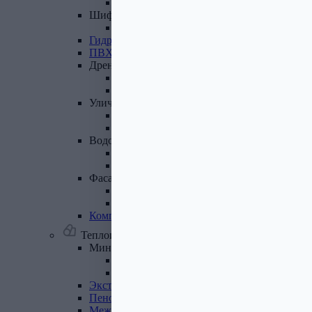
Лист полимеренный (цветной)
Шифер
и
доборные
элементы
Шифер (листы)
Гидроизоляционные
ленты
ПВХ
мембрана
Дренажная
система
Система поверхностного дренажа
Геотекстиль
Уличные
покрытия
Террасная доска
Газонные решетки
Водосточная
система
Пластиковая водосточная система
Металлическая водосточная система
Фасадная
плитка,
комплектующие
Фасадная плитка
Комплектующие к фасадной плитке
Комплектующие
для
вентилируемых
фасадов
Теплоизоляционные материалы
Минеральная
вата,
базальтовая
вата
Минеральная вата
Базальтовая (каменная) вата
Экструдированный
пенополистирол
Пенополистирол
Межвенцовый
утеплитель