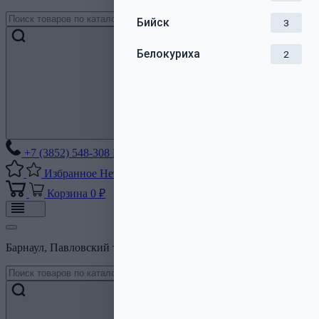
Бийск
3
Белокуриха
2
+7 (3852) 548-308
Без выходных
Избранное
Нет списков
Корзина
0 ₽
Барнаул, Павловский тракт, 206Б