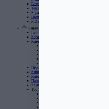
Ветровлагопароизоляция
Теплоизоляция
для
труб
Керамзит
Напыляемый
утеплитель
PIR
плита
Кирпич, цемент, газобетон, плитка
Газобетон
Керамические
блоки
Кирпич
лицевой
Бетонный кирпич
Силикатный кирпич
Керамический кирпич
Кирпич ручной формовки
Кирпич клинкерный
Перемычки
Кирпич
печной
Кирпич
рядовой
Панель
перекрытия
Комплектующие
к
кирпичу
Тротуарная
плитка
Вибролитая тротуарная плитка
Вибропрессованная брусчатка
Клинкерная брусчатка
Резиновая плитка