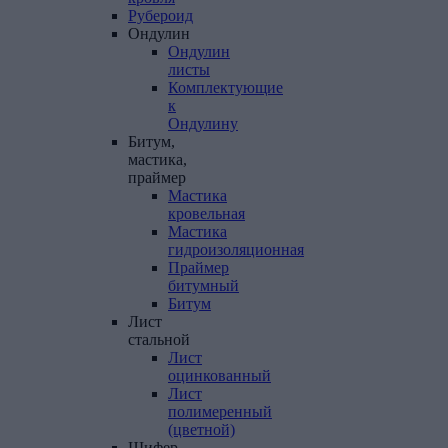
Рубероид
Ондулин
Ондулин
листы
Комплектующие
к
Ондулину
Битум,
мастика,
праймер
Мастика
кровельная
Мастика
гидроизоляционная
Праймер
битумный
Битум
Лист
стальной
Лист
оцинкованный
Лист
полимеренный
(цветной)
Шифер