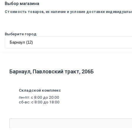
Выбор магазина
для
дверей
Стоимость товаров, их наличие и условие доставки индивидуаль
Двери
для
бани
Двери
Выберите город
противопожарные
Раздвижные
двери
Фурнитура
для
дверей
Окна,
Барнаул, Павловский тракт, 206Б
откосы
и
подоконники
Откосы
Складской комплекс
и
пн-пт: с 8:00 до 20:00
подоконники
сб-вс: с 8:00 до 18:00
Москитные
сетки
и
комплектующие
для
окон