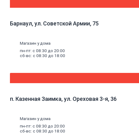
к
плинтусу
Щетинистое
покрытие
Барнаул, ул. Советской Армии, 75
Подложка
под
напольные
покрытия
Магазин у дома
Линолеум
пн-пт: с 08:30 до 20:00
характеристика
сб-вс: с 08:30 до 18:00
Ковролин
Порожки
Потолок
Плитка
потолочная
Потолок
подвесной
Карнизы
п. Казенная Заимка, ул. Ореховая 3-я, 36
для
штор
Комплектующие
для
Магазин у дома
карнизов
пн-пт: с 08:30 до 20:00
Плинтус,
сб-вс: с 08:30 до 18:00
розетки