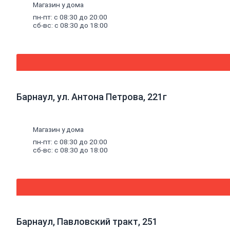
Эмали
Магазин у дома
для
пн-пт: с 08:30 до 20:00
пола
сб-вс: с 08:30 до 18:00
Эмали
антикоррозионные
Специальные
эмали
Эмали
для
радиаторов
Барнаул, ул. Антона Петрова, 221г
Эмали
аэрозольные
Краска
водная
Магазин у дома
Краска
пн-пт: с 08:30 до 20:00
для
сб-вс: с 08:30 до 18:00
потолков
Краска
для
стен
Краска
специальная
Краска
фасадная
Барнаул, Павловский тракт, 251
Краска