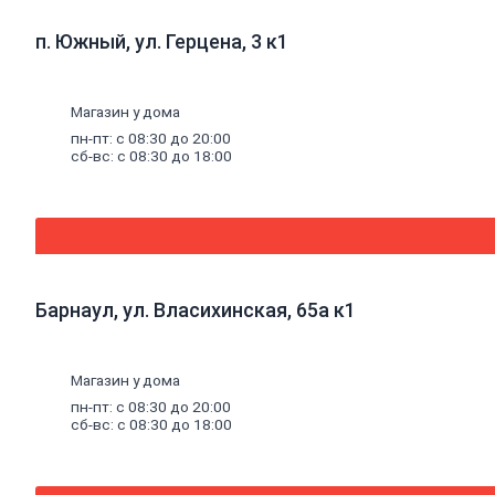
Деревянные
окна
п. Южный, ул. Герцена, 3 к1
Пластиковые
окна
Уплотнители
Магазин у дома
для
окон
пн-пт: с 08:30 до 20:00
сб-вс: с 08:30 до 18:00
Напольные
покрытия
Линолеум
Ламинат
Плитка
ПВХ,
ламинат
виниловый
Барнаул, ул. Власихинская, 65а к1
SPC
Коврики
придверные
Комплектующие
Магазин у дома
к
пн-пт: с 08:30 до 20:00
напольным
сб-вс: с 08:30 до 18:00
покрытиям
Плинтус,
комплектующие