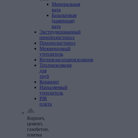
Минеральная
вата
Базальтовая
(каменная)
вата
Экструдированный
пенополистирол
Пенополистирол
Межвенцовый
утеплитель
Ветровлагопароизоляция
Теплоизоляция
для
труб
Керамзит
Напыляемый
утеплитель
PIR
плита
Кирпич,
цемент,
газобетон,
плитка