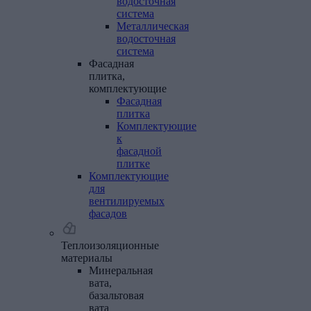
водосточная
система
Металлическая
водосточная
система
Фасадная
плитка,
комплектующие
Фасадная
плитка
Комплектующие
к
фасадной
плитке
Комплектующие
для
вентилируемых
фасадов
Теплоизоляционные
материалы
Минеральная
вата,
базальтовая
вата