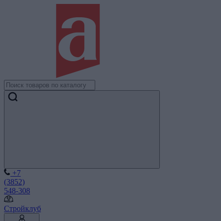
+7
(3852)
548-308
Стройклуб