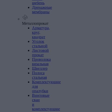
щебень
Дренажные
мембраны
Металлопрокат
Арматура,
круг,
квадрат
Уголок
стальной
Листовой
прокат
Проволока
вязальная
Швеллер
Полоса
стальная
Комплектующие
для
опалубки
Винтовые
сваи
и
комплектующие