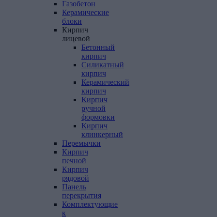
Газобетон
Керамические
блоки
Кирпич
лицевой
Бетонный
кирпич
Силикатный
кирпич
Керамический
кирпич
Кирпич
ручной
формовки
Кирпич
клинкерный
Перемычки
Кирпич
печной
Кирпич
рядовой
Панель
перекрытия
Комплектующие
к