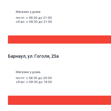
масляная
Герметики
Магазин у дома
Акриловый
герметик
пн-пт: с 08:30 до 21:00
Силиконовый
сб-вс: с 08:30 до 21:00
универсальный
герметик
Силиконовый
санитарный
герметик
Термостойкий
герметик
Барнаул, ул. Гоголя, 25а
Специальный
герметик
Пена
монтажная
Магазин у дома
и
пн-пт: с 08:30 до 20:00
очистители
сб-вс: с 08:30 до 18:00
Пена
монтажная
Очиститель
пены
Клей
Жидкие
гвозди