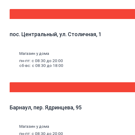
потолочные
Стеновые
панели
Панели
МДФ,
комплектующие
пос. Центральный, ул. Столичная, 1
к
панелям
Панели
ПВХ,
Магазин у дома
комплектующие
пн-пт: с 08:30 до 20:00
к
сб-вс: с 08:30 до 18:00
панелям
Стеновые
панели
SPC
Уголки
пластиковые
Рулонные
шторы
Барнаул, пер. Ядринцева, 95
Мозаика
Серпянки,
сетки,
ленты
Магазин у дома
пн-пт: с 08:30 до 20:00