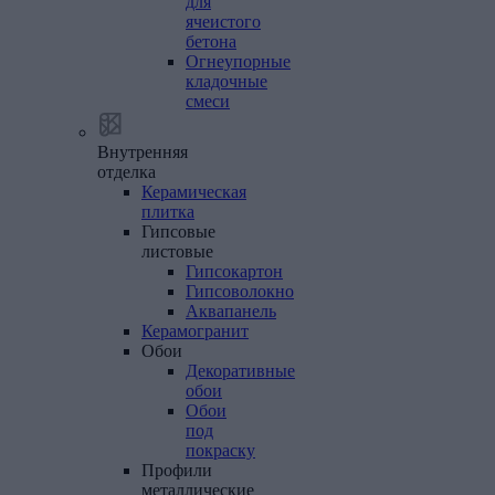
для
ячеистого
бетона
Огнеупорные
кладочные
смеси
Внутренняя
отделка
Керамическая
плитка
Гипсовые
листовые
Гипсокартон
Гипсоволокно
Аквапанель
Керамогранит
Обои
Декоративные
обои
Обои
под
покраску
Профили
металлические