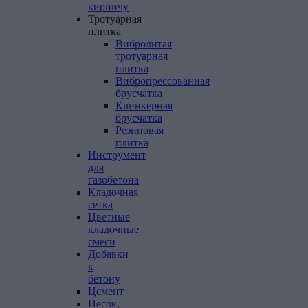
кирпичу
Тротуарная
плитка
Вибролитая
тротуарная
плитка
Вибропрессованная
брусчатка
Клинкерная
брусчатка
Резиновая
плитка
Инструмент
для
газобетона
Кладочная
сетка
Цветные
кладочные
смеси
Добавки
к
бетону
Цемент
Песок,