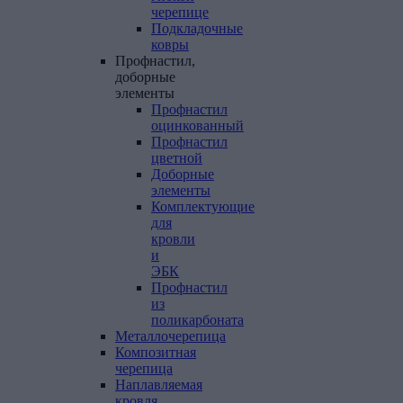
черепице
Подкладочные
ковры
Профнастил,
доборные
элементы
Профнастил
оцинкованный
Профнастил
цветной
Доборные
элементы
Комплектующие
для
кровли
и
ЭБК
Профнастил
из
поликарбоната
Металлочерепица
Композитная
черепица
Наплавляемая
кровля