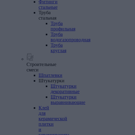
Фитинги
стальные
Труба
стальная
Труба
профильная
Труба
водогазопроводная
Труба
круглая
Строительные
смеси
Шпатлевки
Штукатурки
Штукатурки
декоративные
Штукатурки
выравнивающие
Клей
для
керамической
плитки
и
керамогранита