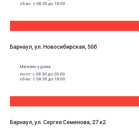
сб-вс: с 08:30 до 18:00
Древесные
материалы
Древесно-плитные
материалы
ОСП
ДВП
Фанера
ДСП
Барнаул, ул. Новосибирская, 50б
ЦСП
Пиломатериал
Погонажные
изделия
Магазин у дома
Брус
пн-пт: с 08:30 до 20:00
Брусок
сб-вс: с 08:30 до 18:00
Доска
обрезная
Лакокрасочные
материалы,
пены,
герметики
Барнаул, ул. Сергея Семенова, 27 к2
Эмали
Эмали
универсальные