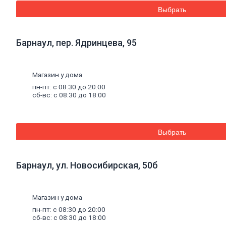
Эмали аэрозольные
Выбрать
Краска
водная
Краска для потолков
Краска для стен
Барнаул, пер. Ядринцева, 95
Краска специальная
Краска фасадная
Краска
масляная
Герметики
Магазин у дома
Акриловый герметик
пн-пт: с 08:30 до 20:00
Силиконовый универсальный
сб-вс: с 08:30 до 18:00
герметик
Силиконовый санитарный герметик
Термостойкий герметик
Специальный герметик
Выбрать
Пена
монтажная
и
очистители
Пена монтажная
Очиститель пены
Клей
Барнаул, ул. Новосибирская, 50б
Жидкие гвозди
Клей универсальный
Клей обойный
Магазин у дома
Клей специальный
Составы
для
дерева
и
антисептики
пн-пт: с 08:30 до 20:00
Антисептики биозащитные
сб-вс: с 08:30 до 18:00
Составы огнебиозащитные