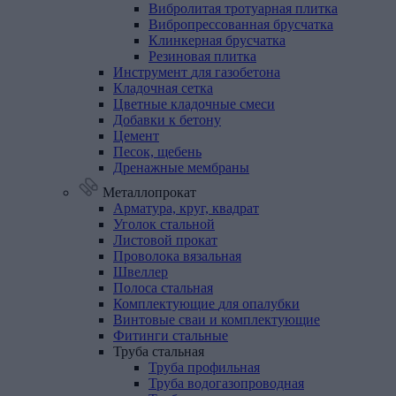
Вибролитая тротуарная плитка
Вибропрессованная брусчатка
Клинкерная брусчатка
Резиновая плитка
Инструмент
для
газобетона
Кладочная
сетка
Цветные
кладочные
смеси
Добавки
к
бетону
Цемент
Песок,
щебень
Дренажные
мембраны
Металлопрокат
Арматура,
круг,
квадрат
Уголок
стальной
Листовой
прокат
Проволока
вязальная
Швеллер
Полоса
стальная
Комплектующие
для
опалубки
Винтовые
сваи
и
комплектующие
Фитинги
стальные
Труба
стальная
Труба профильная
Труба водогазопроводная