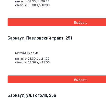
пн-пт: с 08:30 до 20:00
Баки для систем отопления
сб-вс: с 08:30 до 18:00
Средства для чистки котельного
оборудования
Печи и комплектующие
Аксессуары для бани и сауны
Выбрать
Радиаторы
Радиаторы алюминиевые
Радиаторы чугунные
Радиаторы биметаллические
Барнаул, Павловский тракт, 251
Радиаторы стальные панельные
Решетки радиаторные
Комплектующие к радиаторам
Магазин у дома
Трубы
и
фитинги
Фитинги резьбовые
пн-пт: с 08:30 до 21:00
Краны шаровые, вентили, коллекторы
сб-вс: с 08:30 до 21:00
Трубы канализационные и фитинги
Трубы полипропиленовые и фитинги
Трубы металлопластиковые и фитинги
Трубы полиэтиленовые и фитинги
Выбрать
Насосное
оборудование
Насосные станции
Циркуляционные насосы
Барнаул, ул. Гоголя, 25а
Погружные насосы
Поверхностные насосы
Дренажные насосы