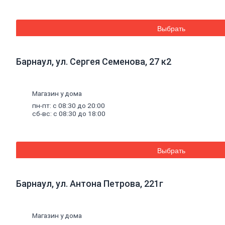
Средства для бань и саун
Составы для дерева декоративные
Грунты
Выбрать
Грунты антикоррозионные
Грунты аэрозольные
Грунты пропиточные
Барнаул, ул. Сергея Семенова, 27 к2
Лаки
Лаки интерьерные
Лаки аэрозольные
Лаки специальные
Магазин у дома
Растворители,
очистители,
олифа
пн-пт: с 08:30 до 20:00
Олифа и морилка
сб-вс: с 08:30 до 18:00
Очистители
Растворители
Колеры
Колеры для водных красок
Выбрать
Колеры универсальные
Специальные
средства
Декоративные
материалы
Барнаул, ул. Антона Петрова, 221г
Отопление, водоснабжение, канализация
Котельное
оборудование
Котлы
Дымоходы
Магазин у дома
Печное литье