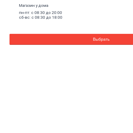
Комплектующие к насосам
Магазин у дома
Санитарные насосы
пн-пт: с 08:30 до 20:00
Теплый
пол
сб-вс: с 08:30 до 18:00
Комплектующие к теплому полу
Теплый пол (водяной)
Электрический теплый пол
Водонагреватели
Выбрать
Водосчетчики
Инструмент
сантехнический
Конвекторы,
тепловые
пушки,
масляные
радиаторы
Люк
канализационный
Асбестоизделия
Системы
фильтрации
воды
Санфаянс, ванная, кухня
Ванны
Ванны чугунные
Ванны стальные
Ванны акриловые
Экраны под ванны
Оборудование для ванн
Санфаянс
Раковины, пьедесталы
Писсуары