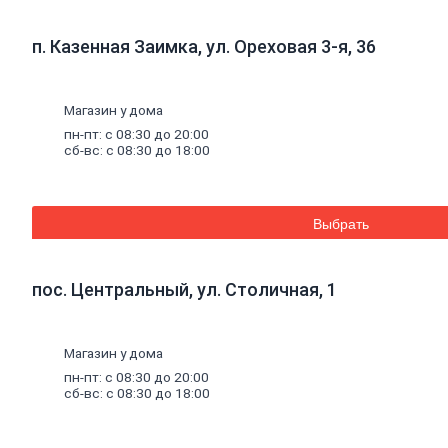
Стеновые панели SPC
Уголки
пластиковые
п. Казенная Заимка, ул. Ореховая 3-я, 36
Рулонные
шторы
Мозаика
Серпянки,
сетки,
ленты
Магазин у дома
Древесные материалы
Древесно-плитные
материалы
пн-пт: с 08:30 до 20:00
ОСП
сб-вс: с 08:30 до 18:00
ДВП
Фанера
ДСП
ЦСП
Выбрать
Пиломатериал
Погонажные изделия
Брус
пос. Центральный, ул. Столичная, 1
Брусок
Доска обрезная
Лакокрасочные материалы, пены, герметики
Магазин у дома
Эмали
Эмали универсальные
пн-пт: с 08:30 до 20:00
Эмали для пола
сб-вс: с 08:30 до 18:00
Эмали антикоррозионные
Специальные эмали
Эмали для радиаторов