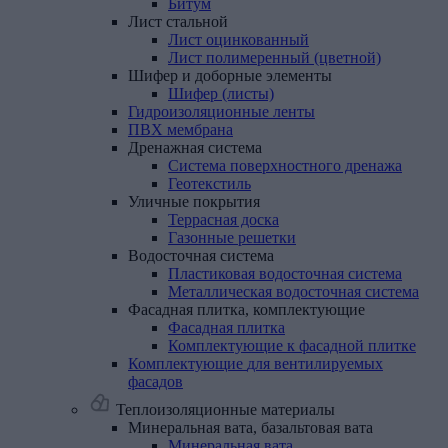
Битум
Лист
стальной
Лист оцинкованный
Лист полимеренный (цветной)
Шифер
и
доборные
элементы
Шифер (листы)
Гидроизоляционные
ленты
ПВХ
мембрана
Дренажная
система
Система поверхностного дренажа
Геотекстиль
Уличные
покрытия
Террасная доска
Газонные решетки
Водосточная
система
Пластиковая водосточная система
Металлическая водосточная система
Фасадная
плитка,
комплектующие
Фасадная плитка
Комплектующие к фасадной плитке
Комплектующие
для
вентилируемых
фасадов
Теплоизоляционные материалы
Минеральная
вата,
базальтовая
вата
Минеральная вата