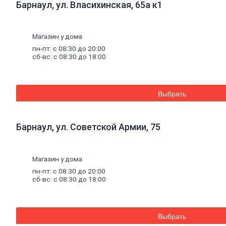
Барнаул, ул. Власихинская, 65а к1
Уплотнители для окон
Напольные
покрытия
Линолеум
Ламинат
Магазин у дома
Плитка ПВХ, ламинат виниловый SPC
пн-пт: с 08:30 до 20:00
Коврики придверные
сб-вс: с 08:30 до 18:00
Комплектующие к напольным
покрытиям
Плинтус, комплектующие к плинтусу
Щетинистое покрытие
Выбрать
Подложка под напольные покрытия
Линолеум характеристика
Ковролин
Порожки
Барнаул, ул. Советской Армии, 75
Потолок
Плитка потолочная
Потолок подвесной
Карнизы для штор
Магазин у дома
Комплектующие для карнизов
пн-пт: с 08:30 до 20:00
Плинтус, розетки потолочные
сб-вс: с 08:30 до 18:00
Стеновые
панели
Панели МДФ, комплектующие к
панелям
Панели ПВХ, комплектующие к
Выбрать
панелям