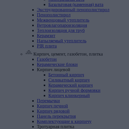
Базальтовая (каменная) вата
Экструдированный
пенополистирол
Пенополистирол
Межвенцовый
утеплитель
Ветровлагопароизоляция
Теплоизоляция
для
труб
Керамзит
Напыляемый
утеплитель
PIR
плита
Кирпич, цемент, газобетон, плитка
Газобетон
Керамические
блоки
Кирпич
лицевой
Бетонный кирпич
Силикатный кирпич
Керамический кирпич
Кирпич ручной формовки
Кирпич клинкерный
Перемычки
Кирпич
печной
Кирпич
рядовой
Панель
перекрытия
Комплектующие
к
кирпичу
Тротуарная
плитка