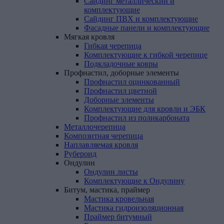
Сайдинг металлический и
комплектующие
Сайдинг ПВХ и комплектующие
Фасадные панели и комплектующие
Мягкая
кровля
Гибкая черепица
Комплектующие к гибкой черепице
Подкладочные ковры
Профнастил,
доборные
элементы
Профнастил оцинкованный
Профнастил цветной
Доборные элементы
Комплектующие для кровли и ЭБК
Профнастил из поликарбоната
Металлочерепица
Композитная
черепица
Наплавляемая
кровля
Рубероид
Ондулин
Ондулин листы
Комплектующие к Ондулину
Битум,
мастика,
праймер
Мастика кровельная
Мастика гидроизоляционная
Праймер битумный