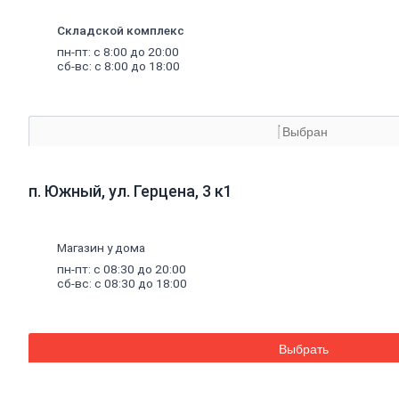
Аквапанель
Керамогранит
Складской комплекс
Обои
пн-пт: с 8:00 до 20:00
Декоративные обои
сб-вс: с 8:00 до 18:00
Обои под покраску
Профили
металлические
Потолочный профиль металлический
Стоечный и направляющий профили
Выбран
Комплектующие к профилю
Профили штукатурные
Уплотнительные ленты для профилей
Двери,
дверная
фурнитура
п. Южный, ул. Герцена, 3 к1
Двери межкомнатные
Двери входные
Доборные элементы для дверей
Двери для бани
Магазин у дома
Двери противопожарные
пн-пт: с 08:30 до 20:00
Раздвижные двери
сб-вс: с 08:30 до 18:00
Фурнитура для дверей
Окна,
откосы
и
подоконники
Откосы и подоконники
Москитные сетки и комплектующие
Выбрать
для окон
Деревянные окна
Пластиковые окна