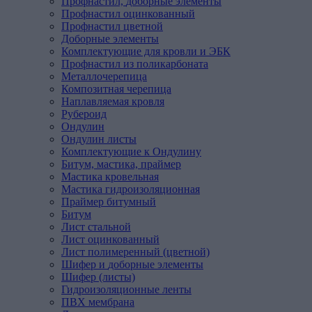
Профнастил,
доборные
элементы
Профнастил оцинкованный
Профнастил цветной
Доборные элементы
Комплектующие для кровли и ЭБК
Профнастил из поликарбоната
Металлочерепица
Композитная
черепица
Наплавляемая
кровля
Рубероид
Ондулин
Ондулин листы
Комплектующие к Ондулину
Битум,
мастика,
праймер
Мастика кровельная
Мастика гидроизоляционная
Праймер битумный
Битум
Лист
стальной
Лист оцинкованный
Лист полимеренный (цветной)
Шифер
и
доборные
элементы
Шифер (листы)
Гидроизоляционные
ленты
ПВХ
мембрана