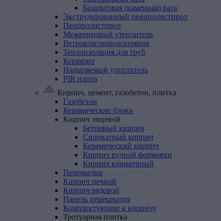
Базальтовая (каменная) вата
Экструдированный
пенополистирол
Пенополистирол
Межвенцовый
утеплитель
Ветровлагопароизоляция
Теплоизоляция
для
труб
Керамзит
Напыляемый
утеплитель
PIR
плита
Кирпич, цемент, газобетон, плитка
Газобетон
Керамические
блоки
Кирпич
лицевой
Бетонный кирпич
Силикатный кирпич
Керамический кирпич
Кирпич ручной формовки
Кирпич клинкерный
Перемычки
Кирпич
печной
Кирпич
рядовой
Панель
перекрытия
Комплектующие
к
кирпичу
Тротуарная
плитка