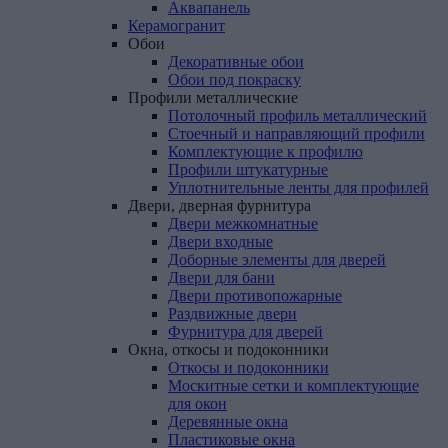
Аквапанель
Керамогранит
Обои
Декоративные обои
Обои под покраску
Профили
металлические
Потолочный профиль металлический
Стоечный и направляющий профили
Комплектующие к профилю
Профили штукатурные
Уплотнительные ленты для профилей
Двери,
дверная
фурнитура
Двери межкомнатные
Двери входные
Доборные элементы для дверей
Двери для бани
Двери противопожарные
Раздвижные двери
Фурнитура для дверей
Окна,
откосы
и
подоконники
Откосы и подоконники
Москитные сетки и комплектующие
для окон
Деревянные окна
Пластиковые окна