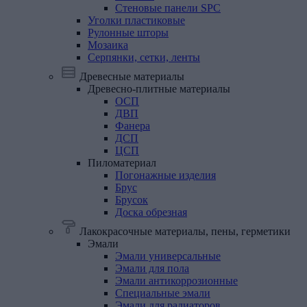
Стеновые панели SPC
Уголки
пластиковые
Рулонные
шторы
Мозаика
Серпянки,
сетки,
ленты
Древесные материалы
Древесно-плитные
материалы
ОСП
ДВП
Фанера
ДСП
ЦСП
Пиломатериал
Погонажные изделия
Брус
Брусок
Доска обрезная
Лакокрасочные материалы, пены, герметики
Эмали
Эмали универсальные
Эмали для пола
Эмали антикоррозионные
Специальные эмали
Эмали для радиаторов