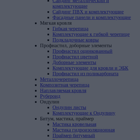
Сайдинг металлический и
комплектующие
Сайдинг ПВХ и комплектующие
Фасадные панели и комплектующие
Мягкая
кровля
Гибкая черепица
Комплектующие к гибкой черепице
Подкладочные ковры
Профнастил,
доборные
элементы
Профнастил оцинкованный
Профнастил цветной
Доборные элементы
Комплектующие для кровли и ЭБК
Профнастил из поликарбоната
Металлочерепица
Композитная
черепица
Наплавляемая
кровля
Рубероид
Ондулин
Ондулин листы
Комплектующие к Ондулину
Битум,
мастика,
праймер
Мастика кровельная
Мастика гидроизоляционная
Праймер битумный