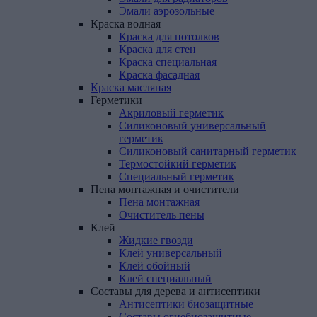
Эмали аэрозольные
Краска
водная
Краска для потолков
Краска для стен
Краска специальная
Краска фасадная
Краска
масляная
Герметики
Акриловый герметик
Силиконовый универсальный
герметик
Силиконовый санитарный герметик
Термостойкий герметик
Специальный герметик
Пена
монтажная
и
очистители
Пена монтажная
Очиститель пены
Клей
Жидкие гвозди
Клей универсальный
Клей обойный
Клей специальный
Составы
для
дерева
и
антисептики
Антисептики биозащитные
Составы огнебиозащитные