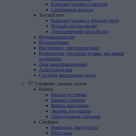
Комплектующие к насосам
Санитарные насосы
Теплый
пол
Комплектующие к теплому полу
Теплый пол (водяной)
Электрический теплый пол
Водонагреватели
Водосчетчики
Инструмент
сантехнический
Конвекторы,
тепловые
пушки,
масляные
радиаторы
Люк
канализационный
Асбестоизделия
Системы
фильтрации
воды
Санфаянс, ванная, кухня
Ванны
Ванны чугунные
Ванны стальные
Ванны акриловые
Экраны под ванны
Оборудование для ванн
Санфаянс
Раковины, пьедесталы
Писсуары