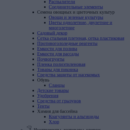
Распылители
Соединительные элементы
Семена
овощных
и
цветочных
культур
Овощи и зеленые культуры
Цветы однолетние, двулетние и
многолетние
Садовый
декор
Сетка
стальная
плетеная,
сетка
пластиковая
Противогололедные
реагенты
Емкости
для
полива
Емкости
для
рассады
Почвогрунты
Пленка
полиэтиленовая
Товары
для
пикника
Средства
защиты
от
насекомых
Обувь
Сланцы
Детские
товары
Удобрения
Средства
от
грызунов
Тенты
Химия
для
бассейна
Коагулянты и альгициды
Хлор
Инструменты, хозтовары, крепеж