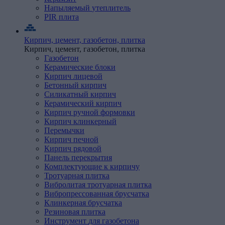
Напыляемый
утеплитель
PIR
плита
Кирпич, цемент, газобетон, плитка
Кирпич, цемент, газобетон, плитка
Газобетон
Керамические
блоки
Кирпич
лицевой
Бетонный кирпич
Силикатный кирпич
Керамический кирпич
Кирпич ручной формовки
Кирпич клинкерный
Перемычки
Кирпич
печной
Кирпич
рядовой
Панель
перекрытия
Комплектующие
к
кирпичу
Тротуарная
плитка
Вибролитая тротуарная плитка
Вибропрессованная брусчатка
Клинкерная брусчатка
Резиновая плитка
Инструмент
для
газобетона