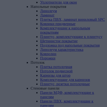
Уплотнители для окон
Напольные
покрытия
Линолеум
Ламинат
Плитка ПВХ, ламинат виниловый SPC
Коврики придверные
Комплектующие к напольным
покрытиям
Плинтус, комплектующие к плинтусу
Щетинистое покрытие
Подложка под напольные покрытия
Линолеум характеристика
Ковролин
Порожки
Потолок
Плитка потолочная
Потолок подвесной
Карнизы для штор
Комплектующие для карнизов
Плинтус, розетки потолочные
Стеновые
панели
Панели МДФ, комплектующие к
панелям
Панели ПВХ, комплектующие к
панелям