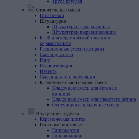
Труба круглая
Строительные смеси
Шпатлевки
Штукатурки
Штукатурки декоративные
Штукатурки выравнивающие
Клей
для
керамической
плитки
и
керамогранита
Расшивочные
смеси
(затирки)
Смеси
для
пола
Гипс
Гидроизоляция
Известь
Смеси
для
теплоизоляции
Кладочные
и
монтажные
смеси
Кладочные смеси для бетона и
кирпича
Кладочные смеси для ячеистого бетона
Огнеупорные кладочные смеси
Внутренняя отделка
Керамическая
плитка
Гипсовые
листовые
Гипсокартон
Гипсоволокно