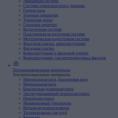
Дренажная
система
Система поверхностного дренажа
Геотекстиль
Уличные
покрытия
Террасная доска
Газонные решетки
Водосточная
система
Пластиковая водосточная система
Металлическая водосточная система
Фасадная
плитка,
комплектующие
Фасадная плитка
Комплектующие к фасадной плитке
Комплектующие
для
вентилируемых
фасадов
Теплоизоляционные материалы
Теплоизоляционные материалы
Минеральная
вата,
базальтовая
вата
Минеральная вата
Базальтовая (каменная) вата
Экструдированный
пенополистирол
Пенополистирол
Межвенцовый
утеплитель
Ветровлагопароизоляция
Теплоизоляция
для
труб
Керамзит