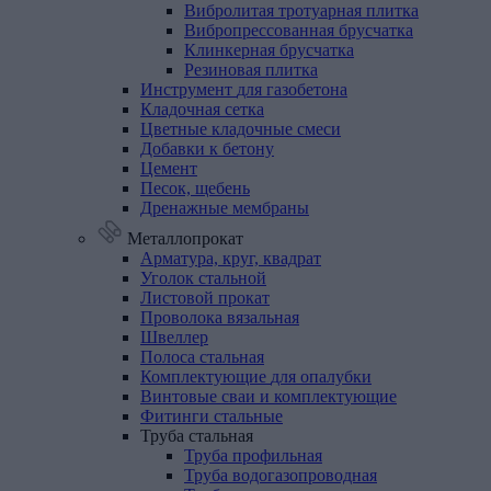
Вибролитая тротуарная плитка
Вибропрессованная брусчатка
Клинкерная брусчатка
Резиновая плитка
Инструмент
для
газобетона
Кладочная
сетка
Цветные
кладочные
смеси
Добавки
к
бетону
Цемент
Песок,
щебень
Дренажные
мембраны
Металлопрокат
Арматура,
круг,
квадрат
Уголок
стальной
Листовой
прокат
Проволока
вязальная
Швеллер
Полоса
стальная
Комплектующие
для
опалубки
Винтовые
сваи
и
комплектующие
Фитинги
стальные
Труба
стальная
Труба профильная
Труба водогазопроводная