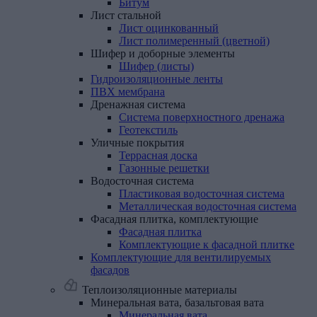
Битум
Лист
стальной
Лист оцинкованный
Лист полимеренный (цветной)
Шифер
и
доборные
элементы
Шифер (листы)
Гидроизоляционные
ленты
ПВХ
мембрана
Дренажная
система
Система поверхностного дренажа
Геотекстиль
Уличные
покрытия
Террасная доска
Газонные решетки
Водосточная
система
Пластиковая водосточная система
Металлическая водосточная система
Фасадная
плитка,
комплектующие
Фасадная плитка
Комплектующие к фасадной плитке
Комплектующие
для
вентилируемых
фасадов
Теплоизоляционные материалы
Минеральная
вата,
базальтовая
вата
Минеральная вата