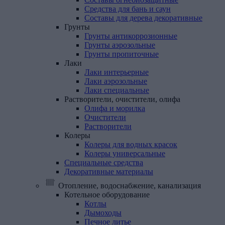
Средства для бань и саун
Составы для дерева декоративные
Грунты
Грунты антикоррозионные
Грунты аэрозольные
Грунты пропиточные
Лаки
Лаки интерьерные
Лаки аэрозольные
Лаки специальные
Растворители,
очистители,
олифа
Олифа и морилка
Очистители
Растворители
Колеры
Колеры для водных красок
Колеры универсальные
Специальные
средства
Декоративные
материалы
Отопление, водоснабжение, канализация
Котельное
оборудование
Котлы
Дымоходы
Печное литье