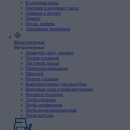
Кладочная
сетка
Цветные
кладочные
смеси
Добавки
к
бетону
Цемент
Песок,
щебень
Дренажные
мембраны
Металлопрокат
Металлопрокат
Арматура,
круг,
квадрат
Уголок
стальной
Листовой
прокат
Проволока
вязальная
Швеллер
Полоса
стальная
Комплектующие
для
опалубки
Винтовые
сваи
и
комплектующие
Фитинги
стальные
Труба
стальная
Труба профильная
Труба водогазопроводная
Труба круглая