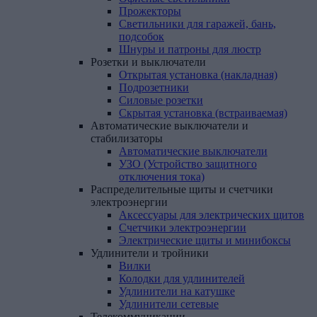
Прожекторы
Светильники для гаражей, бань,
подсобок
Шнуры и патроны для люстр
Розетки
и
выключатели
Открытая установка (накладная)
Подрозетники
Силовые розетки
Скрытая установка (встраиваемая)
Автоматические
выключатели
и
стабилизаторы
Автоматические выключатели
УЗО (Устройство защитного
отключения тока)
Распределительные
щиты
и
счетчики
электроэнергии
Аксессуары для электрических щитов
Счетчики электроэнергии
Электрические щиты и минибоксы
Удлинители
и
тройники
Вилки
Колодки для удлинителей
Удлинители на катушке
Удлинители сетевые
Телекоммуникации