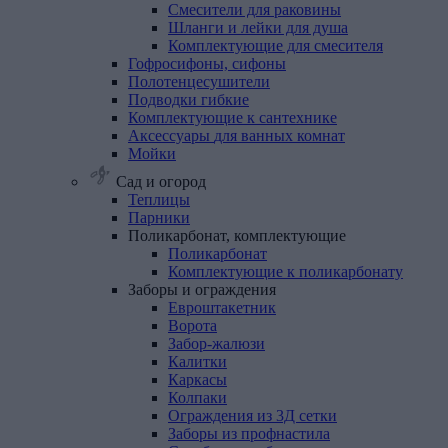
Смесители для раковины
Шланги и лейки для душа
Комплектующие для смесителя
Гофросифоны,
сифоны
Полотенцесушители
Подводки
гибкие
Комплектующие
к
сантехнике
Аксессуары
для
ванных
комнат
Мойки
Сад и огород
Теплицы
Парники
Поликарбонат,
комплектующие
Поликарбонат
Комплектующие к поликарбонату
Заборы
и
ограждения
Евроштакетник
Ворота
Забор-жалюзи
Калитки
Каркасы
Колпаки
Ограждения из 3Д сетки
Заборы из профнастила