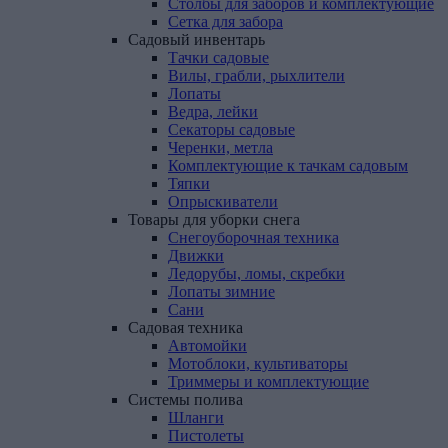
Столбы для заборов и комплектующие
Сетка для забора
Садовый
инвентарь
Тачки садовые
Вилы, грабли, рыхлители
Лопаты
Ведра, лейки
Секаторы садовые
Черенки, метла
Комплектующие к тачкам садовым
Тяпки
Опрыскиватели
Товары
для
уборки
снега
Снегоуборочная техника
Движки
Ледорубы, ломы, скребки
Лопаты зимние
Сани
Садовая
техника
Автомойки
Мотоблоки, культиваторы
Триммеры и комплектующие
Системы
полива
Шланги
Пистолеты