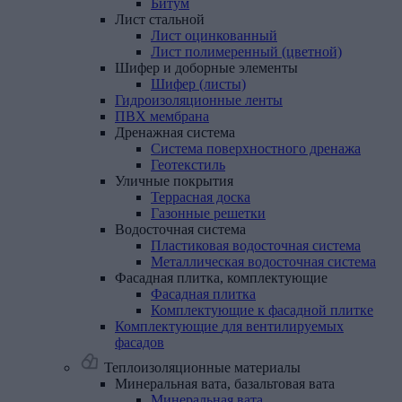
Битум
Лист
стальной
Лист оцинкованный
Лист полимеренный (цветной)
Шифер
и
доборные
элементы
Шифер (листы)
Гидроизоляционные
ленты
ПВХ
мембрана
Дренажная
система
Система поверхностного дренажа
Геотекстиль
Уличные
покрытия
Террасная доска
Газонные решетки
Водосточная
система
Пластиковая водосточная система
Металлическая водосточная система
Фасадная
плитка,
комплектующие
Фасадная плитка
Комплектующие к фасадной плитке
Комплектующие
для
вентилируемых
фасадов
Теплоизоляционные материалы
Минеральная
вата,
базальтовая
вата
Минеральная вата