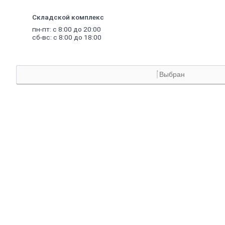
Аквапанель
Керамогранит
Складской комплекс
Обои
пн-пт: с 8:00 до 20:00
Декоративные обои
сб-вс: с 8:00 до 18:00
Обои под покраску
Профили
металлические
Потолочный профиль металлический
Стоечный и направляющий профили
Выбран
Комплектующие к профилю
Профили штукатурные
Уплотнительные ленты для профилей
Двери,
дверная
фурнитура
Двери межкомнатные
Двери входные
Доборные элементы для дверей
Двери для бани
Двери противопожарные
Раздвижные двери
Фурнитура для дверей
Окна,
откосы
и
подоконники
Откосы и подоконники
Москитные сетки и комплектующие
для окон
Деревянные окна
Пластиковые окна