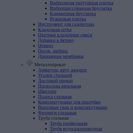
Вибролитая тротуарная плитка
Вибропрессованная брусчатка
Клинкерная брусчатка
Резиновая плитка
Инструмент
для
газобетона
Кладочная
сетка
Цветные
кладочные
смеси
Добавки
к
бетону
Цемент
Песок,
щебень
Дренажные
мембраны
Металлопрокат
Арматура,
круг,
квадрат
Уголок
стальной
Листовой
прокат
Проволока
вязальная
Швеллер
Полоса
стальная
Комплектующие
для
опалубки
Винтовые
сваи
и
комплектующие
Фитинги
стальные
Труба
стальная
Труба профильная
Труба водогазопроводная