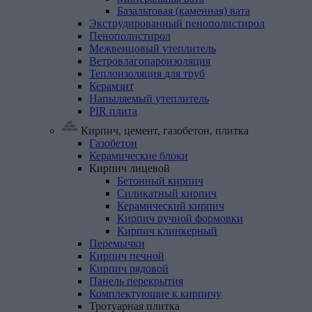
Базальтовая (каменная) вата
Экструдированный
пенополистирол
Пенополистирол
Межвенцовый
утеплитель
Ветровлагопароизоляция
Теплоизоляция
для
труб
Керамзит
Напыляемый
утеплитель
PIR
плита
Кирпич, цемент, газобетон, плитка
Газобетон
Керамические
блоки
Кирпич
лицевой
Бетонный кирпич
Силикатный кирпич
Керамический кирпич
Кирпич ручной формовки
Кирпич клинкерный
Перемычки
Кирпич
печной
Кирпич
рядовой
Панель
перекрытия
Комплектующие
к
кирпичу
Тротуарная
плитка