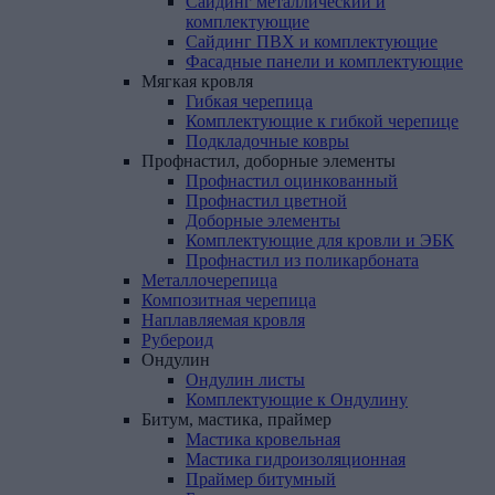
Сайдинг металлический и
комплектующие
Сайдинг ПВХ и комплектующие
Фасадные панели и комплектующие
Мягкая
кровля
Гибкая черепица
Комплектующие к гибкой черепице
Подкладочные ковры
Профнастил,
доборные
элементы
Профнастил оцинкованный
Профнастил цветной
Доборные элементы
Комплектующие для кровли и ЭБК
Профнастил из поликарбоната
Металлочерепица
Композитная
черепица
Наплавляемая
кровля
Рубероид
Ондулин
Ондулин листы
Комплектующие к Ондулину
Битум,
мастика,
праймер
Мастика кровельная
Мастика гидроизоляционная
Праймер битумный