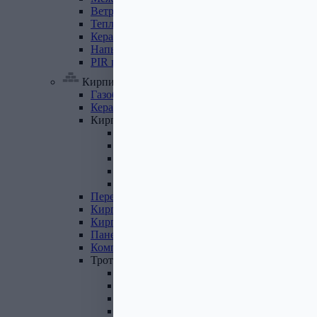
Ветровлагопароизоляция
Теплоизоляция
для
труб
Керамзит
Напыляемый
утеплитель
PIR
плита
Кирпич, цемент, газобетон, плитка
Газобетон
Керамические
блоки
Кирпич
лицевой
Бетонный кирпич
Силикатный кирпич
Керамический кирпич
Кирпич ручной формовки
Кирпич клинкерный
Перемычки
Кирпич
печной
Кирпич
рядовой
Панель
перекрытия
Комплектующие
к
кирпичу
Тротуарная
плитка
Вибролитая тротуарная плитка
Вибропрессованная брусчатка
Клинкерная брусчатка
Резиновая плитка