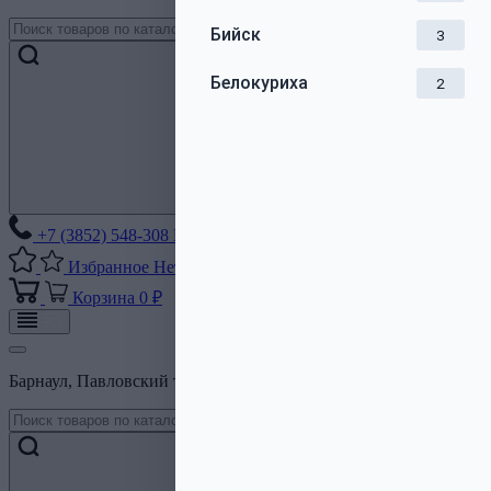
Бийск
3
Белокуриха
2
+7 (3852) 548-308
Без выходных
Избранное
Нет списков
Корзина
0 ₽
Барнаул, Павловский тракт, 206Б