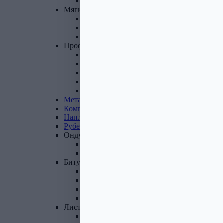
Фасадные панели и комплектующие
Мягкая
кровля
Гибкая черепица
Комплектующие к гибкой черепице
Подкладочные ковры
Профнастил,
доборные
элементы
Профнастил оцинкованный
Профнастил цветной
Доборные элементы
Комплектующие для кровли и ЭБК
Профнастил из поликарбоната
Металлочерепица
Композитная
черепица
Наплавляемая
кровля
Рубероид
Ондулин
Ондулин листы
Комплектующие к Ондулину
Битум,
мастика,
праймер
Мастика кровельная
Мастика гидроизоляционная
Праймер битумный
Битум
Лист
стальной
Лист оцинкованный