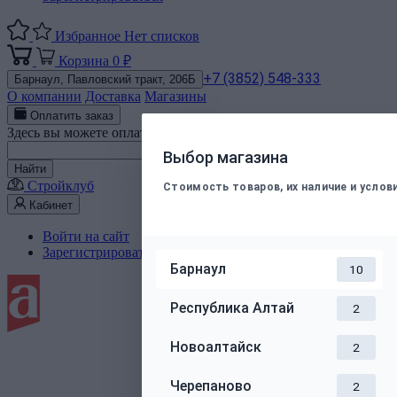
Избранное
Нет списков
Корзина
0 ₽
+7 (3852) 548-333
Барнаул,
Павловский тракт, 206Б
О компании
Доставка
Магазины
Оплатить заказ
Здесь вы можете оплатить электронным способом заказ, подт
Номер телефона
Выбор магазина
Найти
Стройклуб
Стоимость товаров, их наличие и усло
Кабинет
Войти на сайт
Зарегистрироваться
Барнаул
10
Республика Алтай
2
Новоалтайск
2
Черепаново
2