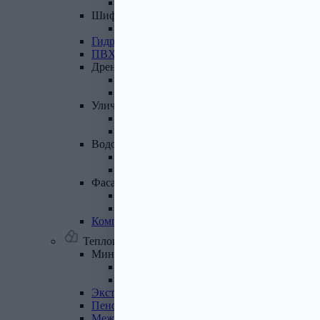
Лист полимеренный (цветной)
Шифер
и
доборные
элементы
Шифер (листы)
Гидроизоляционные
ленты
ПВХ
мембрана
Дренажная
система
Система поверхностного дренажа
Геотекстиль
Уличные
покрытия
Террасная доска
Газонные решетки
Водосточная
система
Пластиковая водосточная система
Металлическая водосточная система
Фасадная
плитка,
комплектующие
Фасадная плитка
Комплектующие к фасадной плитке
Комплектующие
для
вентилируемых
фасадов
Теплоизоляционные материалы
Минеральная
вата,
базальтовая
вата
Минеральная вата
Базальтовая (каменная) вата
Экструдированный
пенополистирол
Пенополистирол
Межвенцовый
утеплитель