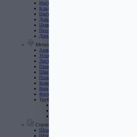
Инструмент
для
газобетона
Кладочная
сетка
Цветные
кладочные
смеси
Добавки
к
бетону
Цемент
Песок,
щебень
Дренажные
мембраны
Металлопрокат
Арматура,
круг,
квадрат
Уголок
стальной
Листовой
прокат
Проволока
вязальная
Швеллер
Полоса
стальная
Комплектующие
для
опалубки
Винтовые
сваи
и
комплектующие
Фитинги
стальные
Труба
стальная
Труба профильная
Труба водогазопроводная
Труба круглая
Строительные смеси
Шпатлевки
Штукатурки