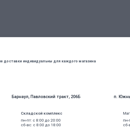
вержденный менеджером
Для оплаты заказа - введите данные, ко
вие доставки индивидуальны для каждого магазина
Барнаул, Павловский тракт, 206Б
п. Южны
Складской комплекс
Маг
пн-пт: с 8:00 до 20:00
пн-
сб-вс: с 8:00 до 18:00
сб-