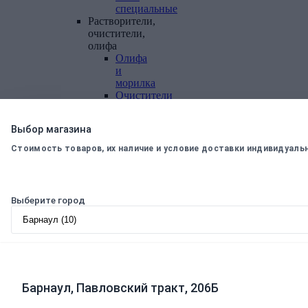
специальные
Растворители,
очистители,
олифа
Олифа
и
морилка
Очистители
Растворители
Колеры
Выбор магазина
Колеры
для
Стоимость товаров, их наличие и условие доставки индивидуаль
водных
красок
Колеры
универсальные
Выберите город
Специальные
средства
Декоративные
материалы
Отопление,
Барнаул, Павловский тракт, 206Б
водоснабжение,
канализация