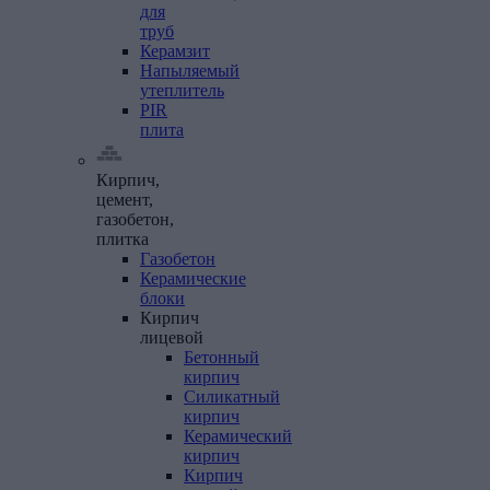
для
труб
Керамзит
Напыляемый
утеплитель
PIR
плита
Кирпич,
цемент,
газобетон,
плитка
Газобетон
Керамические
блоки
Кирпич
лицевой
Бетонный
кирпич
Силикатный
кирпич
Керамический
кирпич
Кирпич