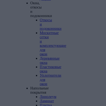
Окна,
откосы
и
подоконники
Откосы
и
подоконники
Москитные
сетки
и
комплектующие
для
окон
Деревянные
окна
Пластиковые
окна
Уплотнители
для
окон
Напольные
покрытия
Линолеум
Ламинат
Плитка