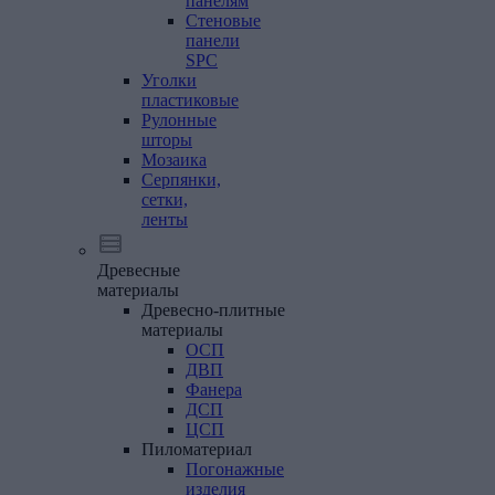
панелям
Стеновые
панели
SPC
Уголки
пластиковые
Рулонные
шторы
Мозаика
Серпянки,
сетки,
ленты
Древесные
материалы
Древесно-плитные
материалы
ОСП
ДВП
Фанера
ДСП
ЦСП
Пиломатериал
Погонажные
изделия