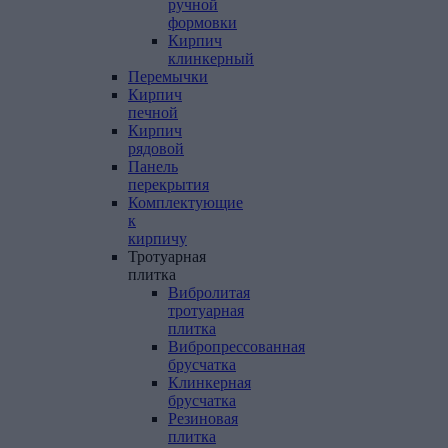
ручной
формовки
Кирпич
клинкерный
Перемычки
Кирпич
печной
Кирпич
рядовой
Панель
перекрытия
Комплектующие
к
кирпичу
Тротуарная
плитка
Вибролитая
тротуарная
плитка
Вибропрессованная
брусчатка
Клинкерная
брусчатка
Резиновая
плитка