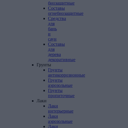
биозащитные
Составы
огнебиозащитные
Средства
для
бань
и
саун
Составы
для
дерева
декоративные
Грунты
Грунты
антикоррозионные
Грунты
аэрозольные
Грунты
пропиточные
Лаки
Лаки
интерьерные
Лаки
аэрозольные
Лаки