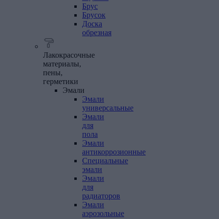
Брус
Брусок
Доска
обрезная
Лакокрасочные
материалы,
пены,
герметики
Эмали
Эмали
универсальные
Эмали
для
пола
Эмали
антикоррозионные
Специальные
эмали
Эмали
для
радиаторов
Эмали
аэрозольные