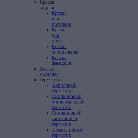
Краска
водная
Краска
для
потолков
Краска
для
стен
Краска
специальная
Краска
фасадная
Краска
масляная
Герметики
Акриловый
герметик
Силиконовый
универсальный
герметик
Силиконовый
санитарный
герметик
Термостойкий
герметик