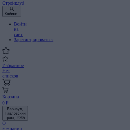
Стройклуб
Кабинет
Войти
на
сайт
Зарегистрироваться
Избранное
Нет
списков
Корзина
0 ₽
Барнаул,
Павловский
тракт, 206Б
О
компании