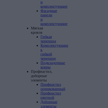
и
комплектующие
Фасадные
панели
и
комплектующие
Мягкая
кровля
Гибкая
черепица
Комплектующие
к
гибкой
черепице
Подкладочные
ковры
Профнастил,
доборные
элементы
Профнастил
оцинкованный
Профнастил
цветной
Доборные
элементы