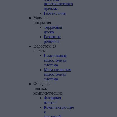
поверхностного
дренажа
Геотекстиль
Уличные
покрытия
Террасная
доска
Газонные
решетки
Водосточная
система
Пластиковая
водосточная
система
Металлическая
водосточная
система
Фасадная
плитка,
комплектующие
Фасадная
плитка
Комплектующие
к
фасадной