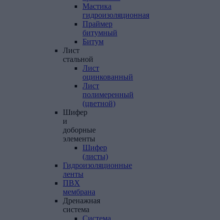
Мастика
гидроизоляционная
Праймер
битумный
Битум
Лист
стальной
Лист
оцинкованный
Лист
полимеренный
(цветной)
Шифер
и
доборные
элементы
Шифер
(листы)
Гидроизоляционные
ленты
ПВХ
мембрана
Дренажная
система
Система