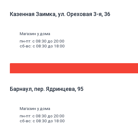
фитинги
Трубы
Казенная Заимка, ул. Ореховая 3-я, 36
полипропиленовые
и
фитинги
Трубы
Магазин у дома
металлопластиковые
пн-пт: с 08:30 до 20:00
и
сб-вс: с 08:30 до 18:00
фитинги
Трубы
полиэтиленовые
и
фитинги
Насосное
оборудование
Насосные
Барнаул, пер. Ядринцева, 95
станции
Циркуляционные
насосы
Погружные
Магазин у дома
насосы
пн-пт: с 08:30 до 20:00
Поверхностные
сб-вс: с 08:30 до 18:00
насосы
Дренажные
насосы