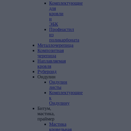
Комплектующие
для
кровли
и
ЭБК
Профнастил
из
поликарбоната
Металлочерепица
Композитная
черепица
Наплавляемая
кровля
Рубероид
Ондулин
Ондулин
листы
Комплектующие
к
Ондулину
Битум,
мастика,
праймер
Мастика
кровельная