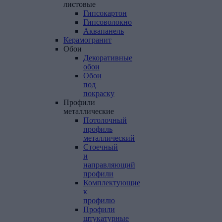
листовые
Гипсокартон
Гипсоволокно
Аквапанель
Керамогранит
Обои
Декоративные
обои
Обои
под
покраску
Профили
металлические
Потолочный
профиль
металлический
Стоечный
и
направляющий
профили
Комплектующие
к
профилю
Профили
штукатурные