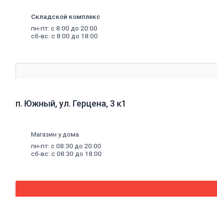
Котельное
оборудование
Складской комплекс
Котлы
пн-пт: с 8:00 до 20:00
Дымоходы
сб-вс: с 8:00 до 18:00
Печное
литье
Баки
для
систем
отопления
Средства
для
п. Южный, ул. Герцена, 3 к1
чистки
котельного
оборудования
Печи
Магазин у дома
и
пн-пт: с 08:30 до 20:00
комплектующие
сб-вс: с 08:30 до 18:00
Аксессуары
для
бани
и
сауны
Радиаторы
Радиаторы