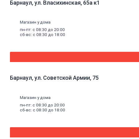
Барнаул, ул. Власихинская, 65а к1
алюминиевые
Радиаторы
чугунные
Радиаторы
Магазин у дома
биметаллические
пн-пт: с 08:30 до 20:00
Радиаторы
сб-вс: с 08:30 до 18:00
стальные
панельные
Решетки
радиаторные
Комплектующие
к
радиаторам
Трубы
Барнаул, ул. Советской Армии, 75
и
фитинги
Фитинги
резьбовые
Магазин у дома
Краны
пн-пт: с 08:30 до 20:00
шаровые,
сб-вс: с 08:30 до 18:00
вентили,
коллекторы
Трубы
канализационные
и