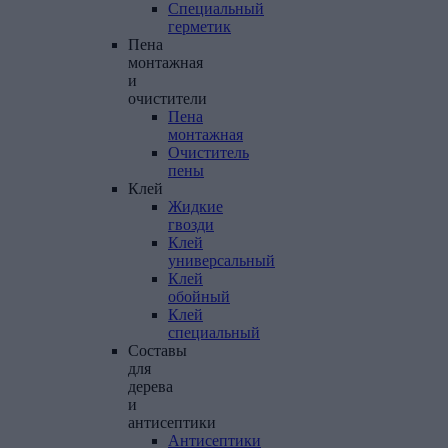
Специальный
герметик
Пена
монтажная
и
очистители
Пена
монтажная
Очиститель
пены
Клей
Жидкие
гвозди
Клей
универсальный
Клей
обойный
Клей
специальный
Составы
для
дерева
и
антисептики
Антисептики