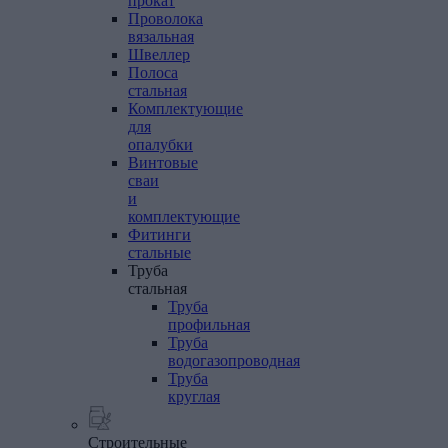
прокат
Проволока
вязальная
Швеллер
Полоса
стальная
Комплектующие
для
опалубки
Винтовые
сваи
и
комплектующие
Фитинги
стальные
Труба
стальная
Труба
профильная
Труба
водогазопроводная
Труба
круглая
Строительные