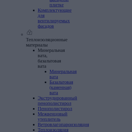
плитке
Комплектующие
для
вентилируемых
фасадов
Теплоизоляционные
материалы
Минеральная
вата,
базальтовая
вата
Минеральная
вата
Базальтовая
(каменная)
вата
Экструдированный
пенополистирол
Пенополистирол
Межвенцовый
утеплитель
Ветровлагопароизоляция
Теплоизоляция