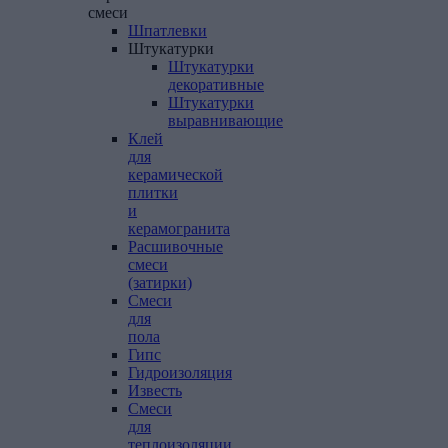
смеси
Шпатлевки
Штукатурки
Штукатурки
декоративные
Штукатурки
выравнивающие
Клей
для
керамической
плитки
и
керамогранита
Расшивочные
смеси
(затирки)
Смеси
для
пола
Гипс
Гидроизоляция
Известь
Смеси
для
теплоизоляции