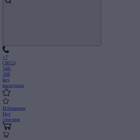
+7
(3852)
548-
308
Без
выходных
Избранное
Нет
списков