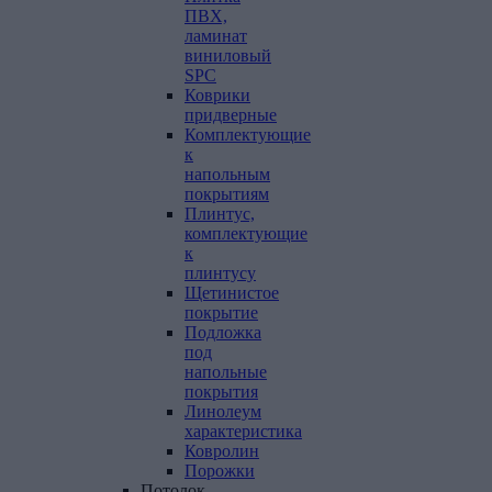
ПВХ,
ламинат
виниловый
SPC
Коврики
придверные
Комплектующие
к
напольным
покрытиям
Плинтус,
комплектующие
к
плинтусу
Щетинистое
покрытие
Подложка
под
напольные
покрытия
Линолеум
характеристика
Ковролин
Порожки
Потолок