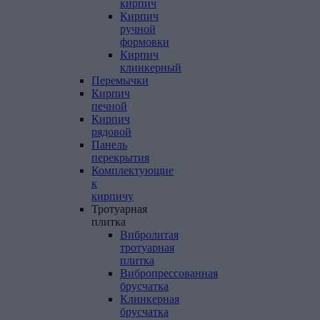
кирпич
Кирпич
ручной
формовки
Кирпич
клинкерный
Перемычки
Кирпич
печной
Кирпич
рядовой
Панель
перекрытия
Комплектующие
к
кирпичу
Тротуарная
плитка
Вибролитая
тротуарная
плитка
Вибропрессованная
брусчатка
Клинкерная
брусчатка