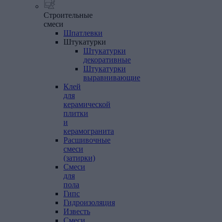
Строительные
смеси
Шпатлевки
Штукатурки
Штукатурки
декоративные
Штукатурки
выравнивающие
Клей
для
керамической
плитки
и
керамогранита
Расшивочные
смеси
(затирки)
Смеси
для
пола
Гипс
Гидроизоляция
Известь
Смеси