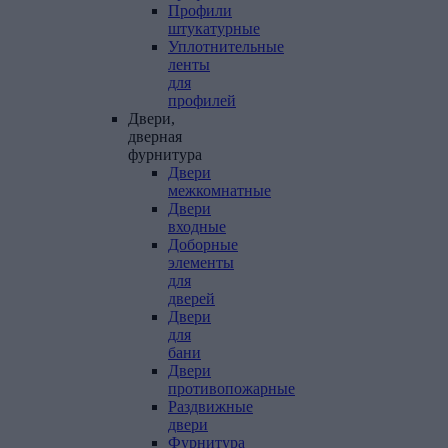
Профили
штукатурные
Уплотнительные
ленты
для
профилей
Двери,
дверная
фурнитура
Двери
межкомнатные
Двери
входные
Доборные
элементы
для
дверей
Двери
для
бани
Двери
противопожарные
Раздвижные
двери
Фурнитура