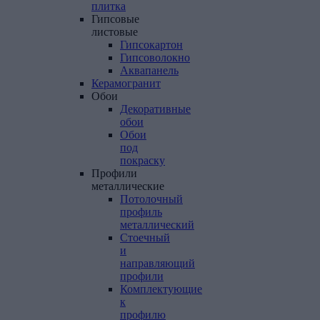
плитка
Гипсовые
листовые
Гипсокартон
Гипсоволокно
Аквапанель
Керамогранит
Обои
Декоративные
обои
Обои
под
покраску
Профили
металлические
Потолочный
профиль
металлический
Стоечный
и
направляющий
профили
Комплектующие
к
профилю