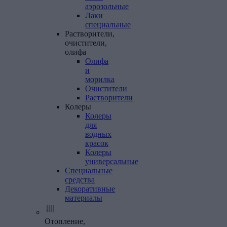
аэрозольные
Лаки
специальные
Растворители,
очистители,
олифа
Олифа
и
морилка
Очистители
Растворители
Колеры
Колеры
для
водных
красок
Колеры
универсальные
Специальные
средства
Декоративные
материалы
Отопление,