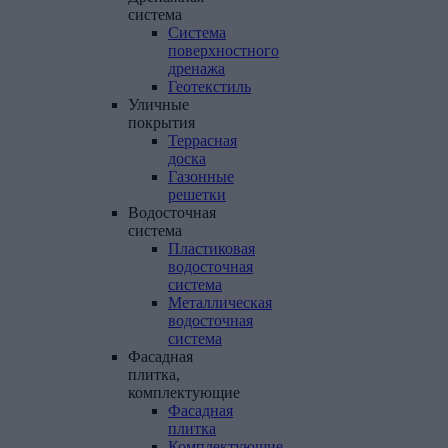
система
Система
поверхностного
дренажа
Геотекстиль
Уличные
покрытия
Террасная
доска
Газонные
решетки
Водосточная
система
Пластиковая
водосточная
система
Металлическая
водосточная
система
Фасадная
плитка,
комплектующие
Фасадная
плитка
Комплектующие