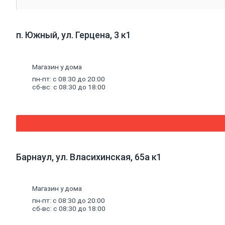
канализационные
и
фитинги
Трубы
п. Южный, ул. Герцена, 3 к1
полипропиленовые
и
фитинги
Магазин у дома
Трубы
металлопластиковые
пн-пт: с 08:30 до 20:00
и
сб-вс: с 08:30 до 18:00
фитинги
Трубы
полиэтиленовые
и
фитинги
Насосное
оборудование
Барнаул, ул. Власихинская, 65а к1
Насосные
станции
Циркуляционные
насосы
Магазин у дома
Погружные
пн-пт: с 08:30 до 20:00
насосы
сб-вс: с 08:30 до 18:00
Поверхностные
насосы