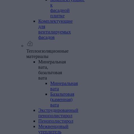
к
фасадной
плитке
Комплектующие
для
вентилируемых
фасадов
Теплоизоляционные
материалы
Минеральная
вата,
базальтовая
вата
Минеральная
вата
Базальтовая
(каменная)
вата
Экструдированный
пенополистирол
Пенополистирол
Межвенцовый
утеплитель