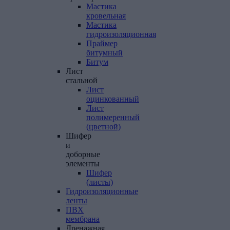
Мастика
кровельная
Мастика
гидроизоляционная
Праймер
битумный
Битум
Лист
стальной
Лист
оцинкованный
Лист
полимеренный
(цветной)
Шифер
и
доборные
элементы
Шифер
(листы)
Гидроизоляционные
ленты
ПВХ
мембрана
Дренажная