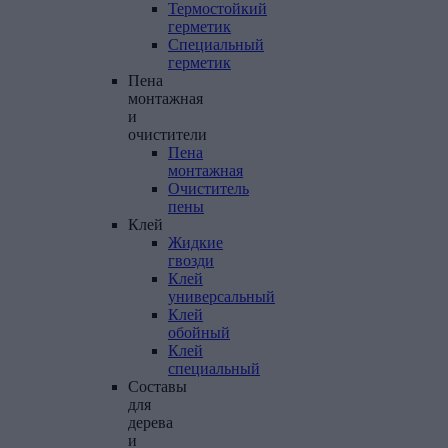
Термостойкий
герметик
Специальный
герметик
Пена
монтажная
и
очистители
Пена
монтажная
Очиститель
пены
Клей
Жидкие
гвозди
Клей
универсальный
Клей
обойный
Клей
специальный
Составы
для
дерева
и