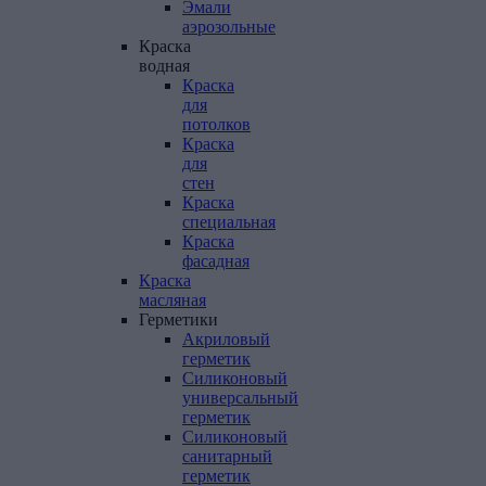
Эмали
аэрозольные
Краска
водная
Краска
для
потолков
Краска
для
стен
Краска
специальная
Краска
фасадная
Краска
масляная
Герметики
Акриловый
герметик
Силиконовый
универсальный
герметик
Силиконовый
санитарный
герметик