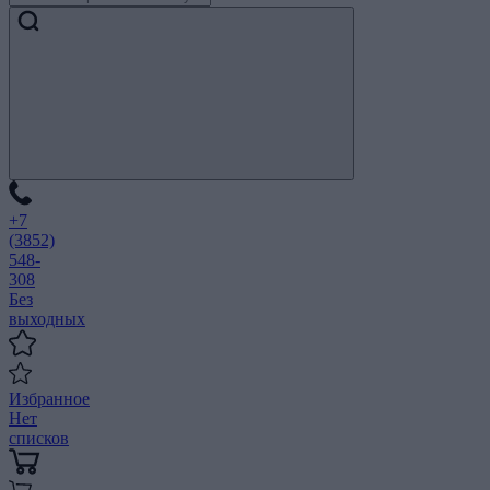
+7
(3852)
548-
308
Без
выходных
Избранное
Нет
списков