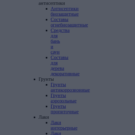
антисептики
Антисептики
биозащитные
Составы
огнебиозащитные
Средства
для
бань
и
саун
Составы
для
дерева
декоративные
Грунты
Грунты
антикоррозионные
Грунты
аэрозольные
Грунты
пропиточные
Лаки
Лаки
интерьерные
Лаки