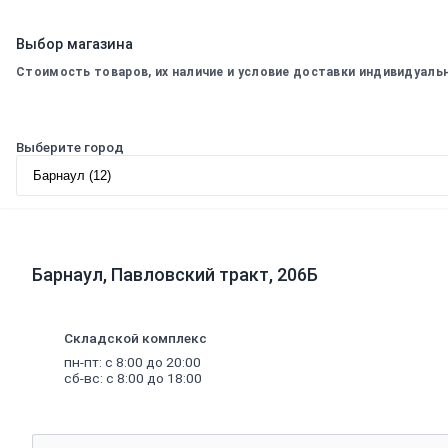
Радиаторы
Радиаторы
Выбор магазина
алюминиевые
Радиаторы
Стоимость товаров, их наличие и условие доставки индивидуаль
чугунные
Радиаторы
биметаллические
Радиаторы
Выберите город
стальные
панельные
Решетки
радиаторные
Комплектующие
к
радиаторам
Барнаул, Павловский тракт, 206Б
Трубы
и
фитинги
Фитинги
Складской комплекс
резьбовые
пн-пт: с 8:00 до 20:00
Краны
сб-вс: с 8:00 до 18:00
шаровые,
вентили,
коллекторы
Трубы