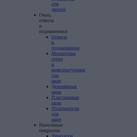
для
дверей
Окна,
откосы
и
подоконники
Откосы
и
подоконники
Москитные
сетки
и
комплектующие
для
окон
Деревянные
окна
Пластиковые
окна
Уплотнители
для
окон
Напольные
покрытия
Линолеум