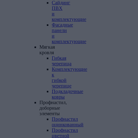
Сайдинг
ПВХ
и
комплектующие
Фасадные
панели
и
комплектующие
Мягкая
кровля
Гибкая
черепица
Комплектующие
к
гибкой
черепице
Подкладочные
ковры
Профнастил,
доборные
элементы
Профнастил
оцинкованный
Профнастил
цветной