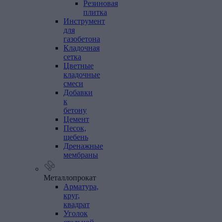
Резиновая
плитка
Инструмент
для
газобетона
Кладочная
сетка
Цветные
кладочные
смеси
Добавки
к
бетону
Цемент
Песок,
щебень
Дренажные
мембраны
Металлопрокат
Арматура,
круг,
квадрат
Уголок