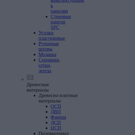
комплектующие
к
панелям
Стеновые
панели
SPC
Уголки
пластиковые
Рулонные
шторы
Мозаика
Серпянки,
сетки,
ленты
Древесные
материалы
Древесно-плитные
материалы
ОСП
ДВП
Фанера
ДСП
ЦСП
Пиломатериал