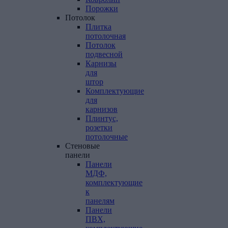
Порожки
Потолок
Плитка
потолочная
Потолок
подвесной
Карнизы
для
штор
Комплектующие
для
карнизов
Плинтус,
розетки
потолочные
Стеновые
панели
Панели
МДФ,
комплектующие
к
панелям
Панели
ПВХ,