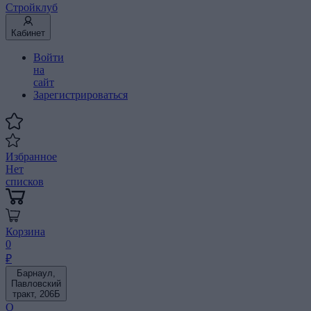
Стройклуб
Кабинет
Войти
на
сайт
Зарегистрироваться
Избранное
Нет
списков
Корзина
0
₽
Барнаул,
Павловский
тракт, 206Б
О