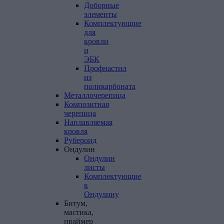
Доборные
элементы
Комплектующие
для
кровли
и
ЭБК
Профнастил
из
поликарбоната
Металлочерепица
Композитная
черепица
Наплавляемая
кровля
Рубероид
Ондулин
Ондулин
листы
Комплектующие
к
Ондулину
Битум,
мастика,
праймер