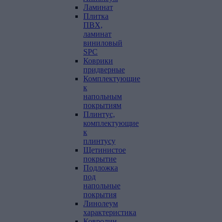
Ламинат
Плитка
ПВХ,
ламинат
виниловый
SPC
Коврики
придверные
Комплектующие
к
напольным
покрытиям
Плинтус,
комплектующие
к
плинтусу
Щетинистое
покрытие
Подложка
под
напольные
покрытия
Линолеум
характеристика
Ковролин