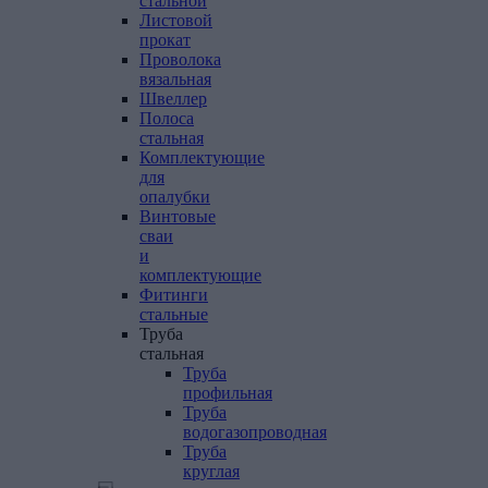
стальной
Листовой
прокат
Проволока
вязальная
Швеллер
Полоса
стальная
Комплектующие
для
опалубки
Винтовые
сваи
и
комплектующие
Фитинги
стальные
Труба
стальная
Труба
профильная
Труба
водогазопроводная
Труба
круглая