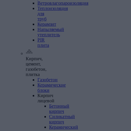
Ветровлагопароизоляция
Теплоизоляция
для
труб
Керамзит
Напыляемый
утеплитель
PIR
плита
Кирпич,
цемент,
газобетон,
плитка
Газобетон
Керамические
блоки
Кирпич
лицевой
Бетонный
кирпич
Силикатный
кирпич
Керамический