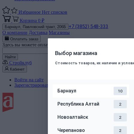
Избранное
Нет списков
Корзина
0 ₽
+7 (3852) 548-333
Барнаул,
Павловский тракт, 206Б
О компании
Доставка
Магазины
Оплатить заказ
Здесь вы можете оплатить электронным способом заказ, подт
Номер телефона
Выбор магазина
Найти
Стройклуб
Стоимость товаров, их наличие и усло
Кабинет
Войти на сайт
Зарегистрироваться
Барнаул
10
Республика Алтай
2
Новоалтайск
2
Черепаново
2