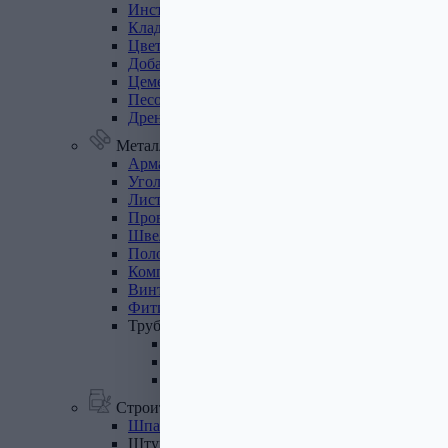
Инструмент
для
газобетона
Кладочная
сетка
Цветные
кладочные
смеси
Добавки
к
бетону
Цемент
Песок,
щебень
Дренажные
мембраны
Металлопрокат
Арматура,
круг,
квадрат
Уголок
стальной
Листовой
прокат
Проволока
вязальная
Швеллер
Полоса
стальная
Комплектующие
для
опалубки
Винтовые
сваи
и
комплектующие
Фитинги
стальные
Труба
стальная
Труба профильная
Труба водогазопроводная
Труба круглая
Строительные смеси
Шпатлевки
Штукатурки