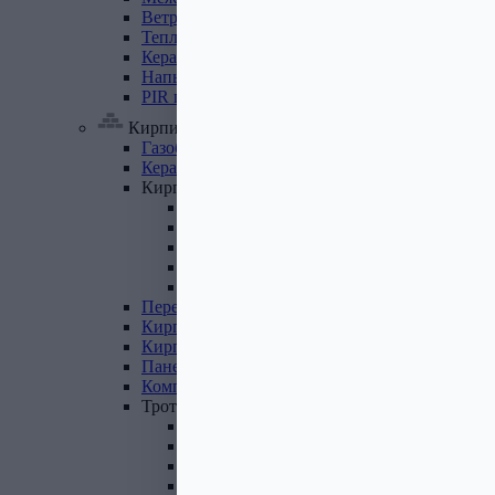
Ветровлагопароизоляция
Теплоизоляция
для
труб
Керамзит
Напыляемый
утеплитель
PIR
плита
Кирпич, цемент, газобетон, плитка
Газобетон
Керамические
блоки
Кирпич
лицевой
Бетонный кирпич
Силикатный кирпич
Керамический кирпич
Кирпич ручной формовки
Кирпич клинкерный
Перемычки
Кирпич
печной
Кирпич
рядовой
Панель
перекрытия
Комплектующие
к
кирпичу
Тротуарная
плитка
Вибролитая тротуарная плитка
Вибропрессованная брусчатка
Клинкерная брусчатка
Резиновая плитка