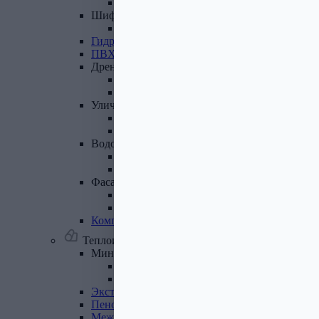
Лист полимеренный (цветной)
Шифер
и
доборные
элементы
Шифер (листы)
Гидроизоляционные
ленты
ПВХ
мембрана
Дренажная
система
Система поверхностного дренажа
Геотекстиль
Уличные
покрытия
Террасная доска
Газонные решетки
Водосточная
система
Пластиковая водосточная система
Металлическая водосточная система
Фасадная
плитка,
комплектующие
Фасадная плитка
Комплектующие к фасадной плитке
Комплектующие
для
вентилируемых
фасадов
Теплоизоляционные материалы
Минеральная
вата,
базальтовая
вата
Минеральная вата
Базальтовая (каменная) вата
Экструдированный
пенополистирол
Пенополистирол
Межвенцовый
утеплитель