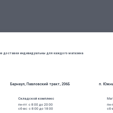
вержденный менеджером
Для оплаты заказа - введите данные, ко
вие доставки индивидуальны для каждого магазина
Барнаул, Павловский тракт, 206Б
п. Южны
Складской комплекс
Маг
пн-пт: с 8:00 до 20:00
пн-
сб-вс: с 8:00 до 18:00
сб-