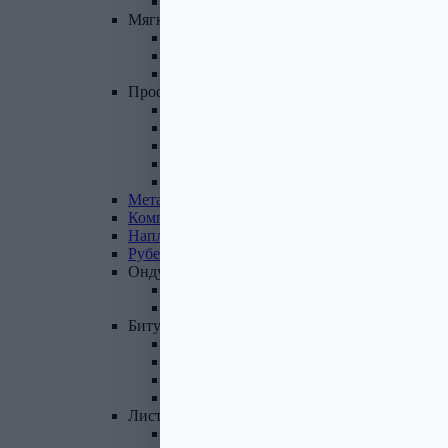
Фасадные панели и комплектующие
Мягкая
кровля
Гибкая черепица
Комплектующие к гибкой черепице
Подкладочные ковры
Профнастил,
доборные
элементы
Профнастил оцинкованный
Профнастил цветной
Доборные элементы
Комплектующие для кровли и ЭБК
Профнастил из поликарбоната
Металлочерепица
Композитная
черепица
Наплавляемая
кровля
Рубероид
Ондулин
Ондулин листы
Комплектующие к Ондулину
Битум,
мастика,
праймер
Мастика кровельная
Мастика гидроизоляционная
Праймер битумный
Битум
Лист
стальной
Лист оцинкованный