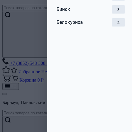
Бийск
3
Белокуриха
2
+7 (3852) 548-308
Без выходных
Избранное
Нет списков
Корзина
0 ₽
Барнаул, Павловский тракт, 206Б