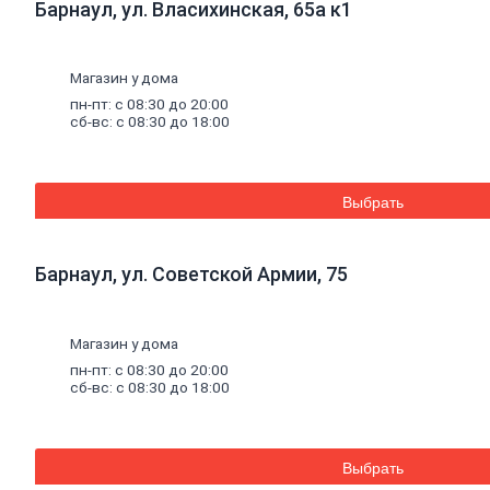
Барнаул, ул. Власихинская, 65а к1
Уплотнители для окон
Напольные
покрытия
Линолеум
Ламинат
Магазин у дома
Плитка ПВХ, ламинат виниловый SPC
пн-пт: с 08:30 до 20:00
Коврики придверные
сб-вс: с 08:30 до 18:00
Комплектующие к напольным
покрытиям
Плинтус, комплектующие к плинтусу
Щетинистое покрытие
Выбрать
Подложка под напольные покрытия
Линолеум характеристика
Ковролин
Порожки
Барнаул, ул. Советской Армии, 75
Потолок
Плитка потолочная
Потолок подвесной
Магазин у дома
Карнизы для штор
Комплектующие для карнизов
пн-пт: с 08:30 до 20:00
Плинтус, розетки потолочные
сб-вс: с 08:30 до 18:00
Стеновые
панели
Панели МДФ, комплектующие к
панелям
Панели ПВХ, комплектующие к
Выбрать
панелям