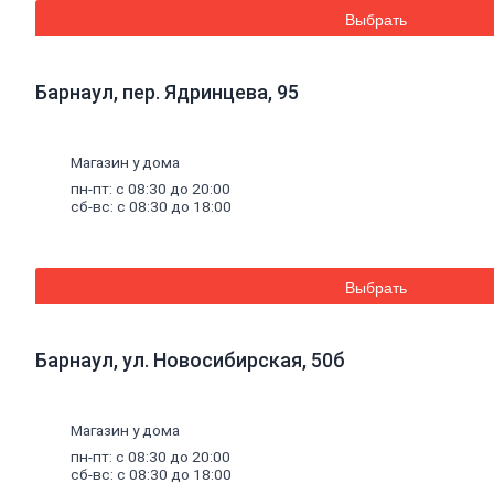
Эмали аэрозольные
Выбрать
Краска
водная
Краска для потолков
Краска для стен
Барнаул, пер. Ядринцева, 95
Краска специальная
Краска фасадная
Краска
масляная
Герметики
Магазин у дома
Акриловый герметик
пн-пт: с 08:30 до 20:00
Силиконовый универсальный
сб-вс: с 08:30 до 18:00
герметик
Силиконовый санитарный герметик
Термостойкий герметик
Специальный герметик
Выбрать
Пена
монтажная
и
очистители
Пена монтажная
Очиститель пены
Клей
Барнаул, ул. Новосибирская, 50б
Жидкие гвозди
Клей универсальный
Клей обойный
Магазин у дома
Клей специальный
Составы
для
дерева
и
антисептики
пн-пт: с 08:30 до 20:00
Антисептики биозащитные
сб-вс: с 08:30 до 18:00
Составы огнебиозащитные