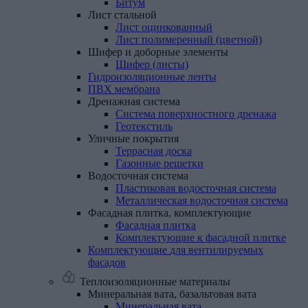
Битум
Лист
стальной
Лист оцинкованный
Лист полимеренный (цветной)
Шифер
и
доборные
элементы
Шифер (листы)
Гидроизоляционные
ленты
ПВХ
мембрана
Дренажная
система
Система поверхностного дренажа
Геотекстиль
Уличные
покрытия
Террасная доска
Газонные решетки
Водосточная
система
Пластиковая водосточная система
Металлическая водосточная система
Фасадная
плитка,
комплектующие
Фасадная плитка
Комплектующие к фасадной плитке
Комплектующие
для
вентилируемых
фасадов
Теплоизоляционные материалы
Минеральная
вата,
базальтовая
вата
Минеральная вата