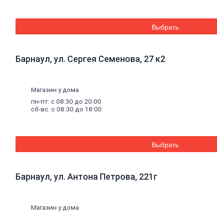
Средства для бань и саун
Составы для дерева декоративные
Грунты
Выбрать
Грунты антикоррозионные
Грунты аэрозольные
Грунты пропиточные
Барнаул, ул. Сергея Семенова, 27 к2
Лаки
Лаки интерьерные
Лаки аэрозольные
Лаки специальные
Магазин у дома
Растворители,
очистители,
олифа
пн-пт: с 08:30 до 20:00
Олифа и морилка
сб-вс: с 08:30 до 18:00
Очистители
Растворители
Колеры
Колеры для водных красок
Выбрать
Колеры универсальные
Специальные
средства
Декоративные
материалы
Барнаул, ул. Антона Петрова, 221г
Отопление, водоснабжение, канализация
Котельное
оборудование
Котлы
Дымоходы
Магазин у дома
Печное литье