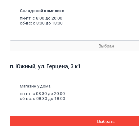
Аквапанель
Керамогранит
Складской комплекс
Обои
пн-пт: с 8:00 до 20:00
Декоративные обои
сб-вс: с 8:00 до 18:00
Обои под покраску
Профили
металлические
Потолочный профиль металлический
Стоечный и направляющий профили
Выбран
Комплектующие к профилю
Профили штукатурные
Уплотнительные ленты для профилей
Двери,
дверная
фурнитура
п. Южный, ул. Герцена, 3 к1
Двери межкомнатные
Двери входные
Доборные элементы для дверей
Магазин у дома
Двери для бани
Двери противопожарные
пн-пт: с 08:30 до 20:00
Раздвижные двери
сб-вс: с 08:30 до 18:00
Фурнитура для дверей
Окна,
откосы
и
подоконники
Откосы и подоконники
Москитные сетки и комплектующие
Выбрать
для окон
Деревянные окна
Пластиковые окна