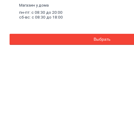
Комплектующие к насосам
Магазин у дома
Санитарные насосы
пн-пт: с 08:30 до 20:00
Теплый
пол
сб-вс: с 08:30 до 18:00
Комплектующие к теплому полу
Теплый пол (водяной)
Электрический теплый пол
Водонагреватели
Выбрать
Водосчетчики
Инструмент
сантехнический
Конвекторы,
тепловые
пушки,
масляные
радиаторы
Люк
канализационный
Асбестоизделия
Системы
фильтрации
воды
Санфаянс, ванная, кухня
Ванны
Ванны чугунные
Ванны стальные
Ванны акриловые
Экраны под ванны
Оборудование для ванн
Санфаянс
Раковины, пьедесталы
Писсуары