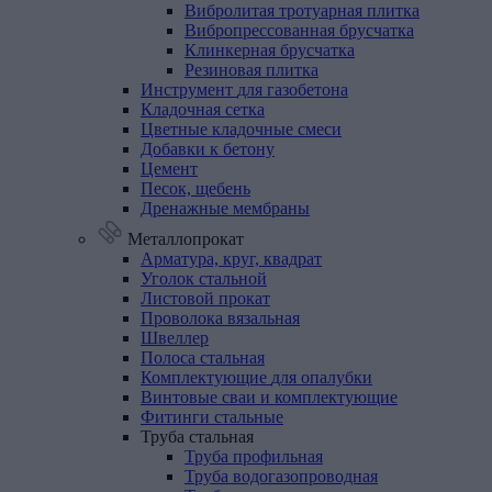
Вибролитая тротуарная плитка
Вибропрессованная брусчатка
Клинкерная брусчатка
Резиновая плитка
Инструмент
для
газобетона
Кладочная
сетка
Цветные
кладочные
смеси
Добавки
к
бетону
Цемент
Песок,
щебень
Дренажные
мембраны
Металлопрокат
Арматура,
круг,
квадрат
Уголок
стальной
Листовой
прокат
Проволока
вязальная
Швеллер
Полоса
стальная
Комплектующие
для
опалубки
Винтовые
сваи
и
комплектующие
Фитинги
стальные
Труба
стальная
Труба профильная
Труба водогазопроводная