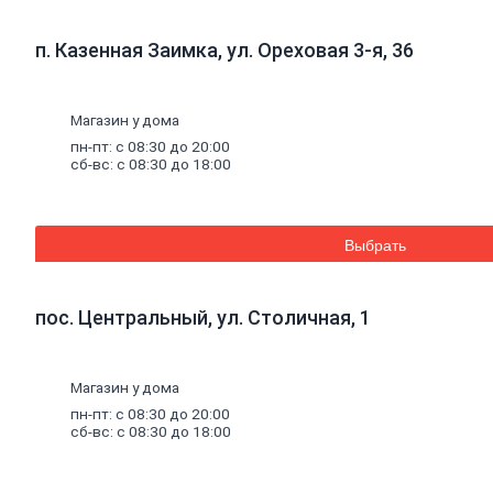
Стеновые панели SPC
Уголки
пластиковые
п. Казенная Заимка, ул. Ореховая 3-я, 36
Рулонные
шторы
Мозаика
Серпянки,
сетки,
ленты
Магазин у дома
Древесные материалы
Древесно-плитные
материалы
пн-пт: с 08:30 до 20:00
ОСП
сб-вс: с 08:30 до 18:00
ДВП
Фанера
ДСП
ЦСП
Выбрать
Пиломатериал
Погонажные изделия
Брус
пос. Центральный, ул. Столичная, 1
Брусок
Доска обрезная
Лакокрасочные материалы, пены, герметики
Магазин у дома
Эмали
Эмали универсальные
пн-пт: с 08:30 до 20:00
Эмали для пола
сб-вс: с 08:30 до 18:00
Эмали антикоррозионные
Специальные эмали
Эмали для радиаторов