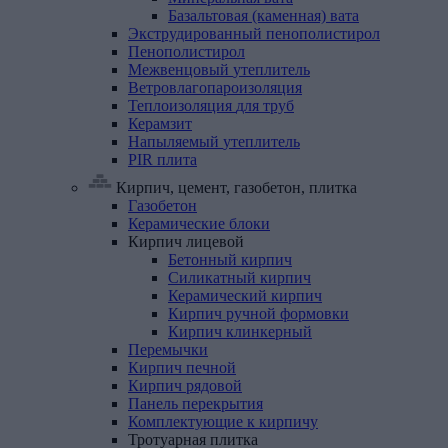
Базальтовая (каменная) вата
Экструдированный
пенополистирол
Пенополистирол
Межвенцовый
утеплитель
Ветровлагопароизоляция
Теплоизоляция
для
труб
Керамзит
Напыляемый
утеплитель
PIR
плита
Кирпич, цемент, газобетон, плитка
Газобетон
Керамические
блоки
Кирпич
лицевой
Бетонный кирпич
Силикатный кирпич
Керамический кирпич
Кирпич ручной формовки
Кирпич клинкерный
Перемычки
Кирпич
печной
Кирпич
рядовой
Панель
перекрытия
Комплектующие
к
кирпичу
Тротуарная
плитка