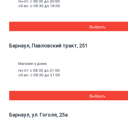
пн-пт: с 08:30 до 20:00
Баки для систем отопления
сб-вс: с 08:30 до 18:00
Средства для чистки котельного
оборудования
Печи и комплектующие
Аксессуары для бани и сауны
Выбрать
Радиаторы
Радиаторы алюминиевые
Радиаторы чугунные
Радиаторы биметаллические
Барнаул, Павловский тракт, 251
Радиаторы стальные панельные
Решетки радиаторные
Комплектующие к радиаторам
Магазин у дома
Трубы
и
фитинги
Фитинги резьбовые
пн-пт: с 08:30 до 21:00
сб-вс: с 08:30 до 21:00
Краны шаровые, вентили, коллекторы
Трубы канализационные и фитинги
Трубы полипропиленовые и фитинги
Трубы металлопластиковые и фитинги
Трубы полиэтиленовые и фитинги
Выбрать
Насосное
оборудование
Насосные станции
Циркуляционные насосы
Барнаул, ул. Гоголя, 25а
Погружные насосы
Поверхностные насосы
Дренажные насосы