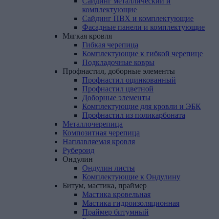
Сайдинг металлический и
комплектующие
Сайдинг ПВХ и комплектующие
Фасадные панели и комплектующие
Мягкая
кровля
Гибкая черепица
Комплектующие к гибкой черепице
Подкладочные ковры
Профнастил,
доборные
элементы
Профнастил оцинкованный
Профнастил цветной
Доборные элементы
Комплектующие для кровли и ЭБК
Профнастил из поликарбоната
Металлочерепица
Композитная
черепица
Наплавляемая
кровля
Рубероид
Ондулин
Ондулин листы
Комплектующие к Ондулину
Битум,
мастика,
праймер
Мастика кровельная
Мастика гидроизоляционная
Праймер битумный