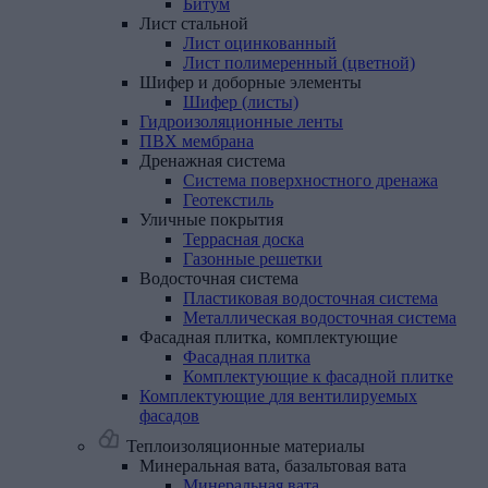
Битум
Лист
стальной
Лист оцинкованный
Лист полимеренный (цветной)
Шифер
и
доборные
элементы
Шифер (листы)
Гидроизоляционные
ленты
ПВХ
мембрана
Дренажная
система
Система поверхностного дренажа
Геотекстиль
Уличные
покрытия
Террасная доска
Газонные решетки
Водосточная
система
Пластиковая водосточная система
Металлическая водосточная система
Фасадная
плитка,
комплектующие
Фасадная плитка
Комплектующие к фасадной плитке
Комплектующие
для
вентилируемых
фасадов
Теплоизоляционные материалы
Минеральная
вата,
базальтовая
вата
Минеральная вата