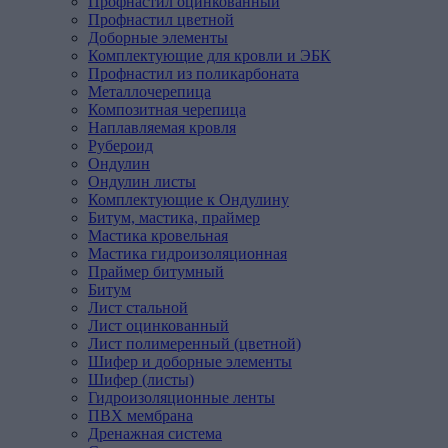
Профнастил оцинкованный
Профнастил цветной
Доборные элементы
Комплектующие для кровли и ЭБК
Профнастил из поликарбоната
Металлочерепица
Композитная
черепица
Наплавляемая
кровля
Рубероид
Ондулин
Ондулин листы
Комплектующие к Ондулину
Битум,
мастика,
праймер
Мастика кровельная
Мастика гидроизоляционная
Праймер битумный
Битум
Лист
стальной
Лист оцинкованный
Лист полимеренный (цветной)
Шифер
и
доборные
элементы
Шифер (листы)
Гидроизоляционные
ленты
ПВХ
мембрана
Дренажная
система