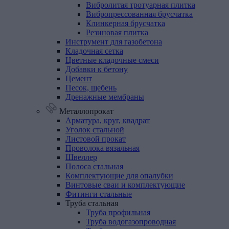
Вибролитая тротуарная плитка
Вибропрессованная брусчатка
Клинкерная брусчатка
Резиновая плитка
Инструмент
для
газобетона
Кладочная
сетка
Цветные
кладочные
смеси
Добавки
к
бетону
Цемент
Песок,
щебень
Дренажные
мембраны
Металлопрокат
Арматура,
круг,
квадрат
Уголок
стальной
Листовой
прокат
Проволока
вязальная
Швеллер
Полоса
стальная
Комплектующие
для
опалубки
Винтовые
сваи
и
комплектующие
Фитинги
стальные
Труба
стальная
Труба профильная
Труба водогазопроводная