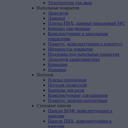
Уплотнители для окон
Напольные
покрытия
Линолеум
Ламинат
Плитка ПВХ, ламинат виниловый SPC
Коврики придверные
Комплектующие к напольным
покрытиям
Плинтус, комплектующие к плинтусу
Щетинистое покрытие
Подложка под напольные покрытия
Линолеум характеристика
Ковролин
Порожки
Потолок
Плитка потолочная
Потолок подвесной
Карнизы для штор
Комплектующие для карнизов
Плинтус, розетки потолочные
Стеновые
панели
Панели МДФ, комплектующие к
панелям
Панели ПВХ, комплектующие к
панелям