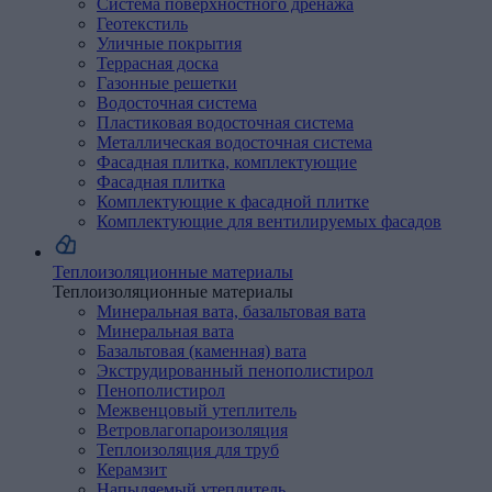
Система поверхностного дренажа
Геотекстиль
Уличные
покрытия
Террасная доска
Газонные решетки
Водосточная
система
Пластиковая водосточная система
Металлическая водосточная система
Фасадная
плитка,
комплектующие
Фасадная плитка
Комплектующие к фасадной плитке
Комплектующие
для
вентилируемых
фасадов
Теплоизоляционные материалы
Теплоизоляционные материалы
Минеральная
вата,
базальтовая
вата
Минеральная вата
Базальтовая (каменная) вата
Экструдированный
пенополистирол
Пенополистирол
Межвенцовый
утеплитель
Ветровлагопароизоляция
Теплоизоляция
для
труб
Керамзит
Напыляемый
утеплитель