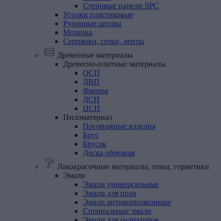
Стеновые панели SPC
Уголки
пластиковые
Рулонные
шторы
Мозаика
Серпянки,
сетки,
ленты
Древесные материалы
Древесно-плитные
материалы
ОСП
ДВП
Фанера
ДСП
ЦСП
Пиломатериал
Погонажные изделия
Брус
Брусок
Доска обрезная
Лакокрасочные материалы, пены, герметики
Эмали
Эмали универсальные
Эмали для пола
Эмали антикоррозионные
Специальные эмали
Эмали для радиаторов