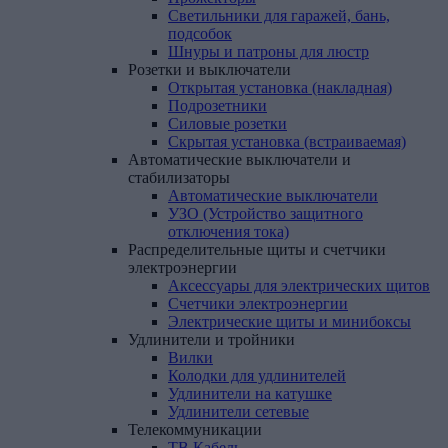
Светильники для гаражей, бань,
подсобок
Шнуры и патроны для люстр
Розетки
и
выключатели
Открытая установка (накладная)
Подрозетники
Силовые розетки
Скрытая установка (встраиваемая)
Автоматические
выключатели
и
стабилизаторы
Автоматические выключатели
УЗО (Устройство защитного
отключения тока)
Распределительные
щиты
и
счетчики
электроэнергии
Аксессуары для электрических щитов
Счетчики электроэнергии
Электрические щиты и минибоксы
Удлинители
и
тройники
Вилки
Колодки для удлинителей
Удлинители на катушке
Удлинители сетевые
Телекоммуникации
ТВ Кабель