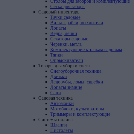
Столбы для заборов и комплектующие
Сетка для забора
Садовый
инвентарь
Тачки садовые
Вилы, грабли, рыхлители
Лопаты
Ведра, лейки
Секаторы садовые
Черенки, метла
Комплектующие к тачкам садовым
Тяпки
Опрыскиватели
Товары
для
уборки
снега
Снегоуборочная техника
Движки
Ледорубы, ломы, скребки
Лопаты зимние
Сани
Садовая
техника
Автомойки
Мотоблоки, культиваторы
Триммеры и комплектующие
Системы
полива
Шланги
Пистолеты