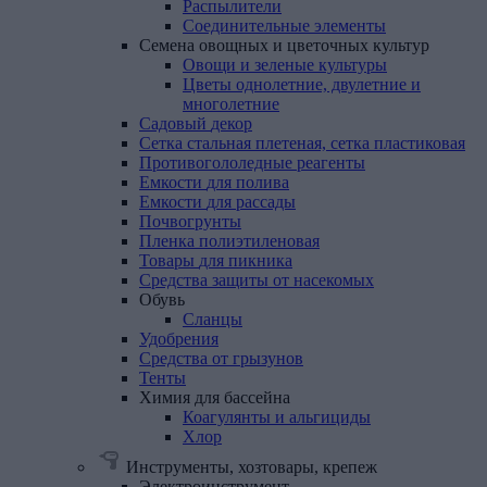
Распылители
Соединительные элементы
Семена
овощных
и
цветочных
культур
Овощи и зеленые культуры
Цветы однолетние, двулетние и
многолетние
Садовый
декор
Сетка
стальная
плетеная,
сетка
пластиковая
Противогололедные
реагенты
Емкости
для
полива
Емкости
для
рассады
Почвогрунты
Пленка
полиэтиленовая
Товары
для
пикника
Средства
защиты
от
насекомых
Обувь
Сланцы
Удобрения
Средства
от
грызунов
Тенты
Химия
для
бассейна
Коагулянты и альгициды
Хлор
Инструменты, хозтовары, крепеж
Электроинструмент