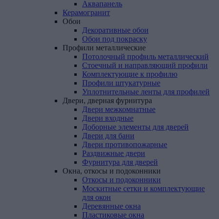
Аквапанель
Керамогранит
Обои
Декоративные обои
Обои под покраску
Профили
металлические
Потолочный профиль металлический
Стоечный и направляющий профили
Комплектующие к профилю
Профили штукатурные
Уплотнительные ленты для профилей
Двери,
дверная
фурнитура
Двери межкомнатные
Двери входные
Доборные элементы для дверей
Двери для бани
Двери противопожарные
Раздвижные двери
Фурнитура для дверей
Окна,
откосы
и
подоконники
Откосы и подоконники
Москитные сетки и комплектующие
для окон
Деревянные окна
Пластиковые окна