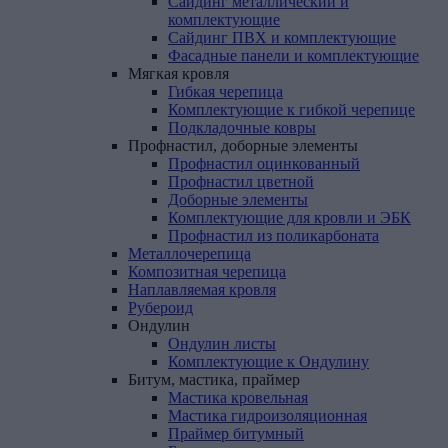
Сайдинг металлический и
комплектующие
Сайдинг ПВХ и комплектующие
Фасадные панели и комплектующие
Мягкая
кровля
Гибкая черепица
Комплектующие к гибкой черепице
Подкладочные ковры
Профнастил,
доборные
элементы
Профнастил оцинкованный
Профнастил цветной
Доборные элементы
Комплектующие для кровли и ЭБК
Профнастил из поликарбоната
Металлочерепица
Композитная
черепица
Наплавляемая
кровля
Рубероид
Ондулин
Ондулин листы
Комплектующие к Ондулину
Битум,
мастика,
праймер
Мастика кровельная
Мастика гидроизоляционная
Праймер битумный