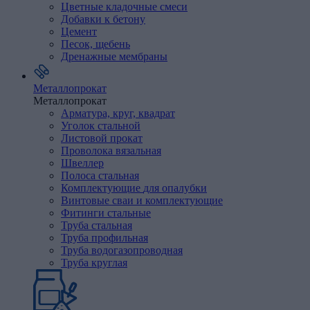
Цветные
кладочные
смеси
Добавки
к
бетону
Цемент
Песок,
щебень
Дренажные
мембраны
Металлопрокат
Металлопрокат
Арматура,
круг,
квадрат
Уголок
стальной
Листовой
прокат
Проволока
вязальная
Швеллер
Полоса
стальная
Комплектующие
для
опалубки
Винтовые
сваи
и
комплектующие
Фитинги
стальные
Труба
стальная
Труба профильная
Труба водогазопроводная
Труба круглая