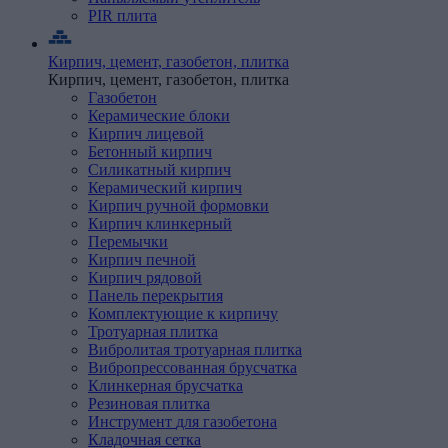
PIR
плита
Кирпич, цемент, газобетон, плитка
Кирпич, цемент, газобетон, плитка
Газобетон
Керамические
блоки
Кирпич
лицевой
Бетонный кирпич
Силикатный кирпич
Керамический кирпич
Кирпич ручной формовки
Кирпич клинкерный
Перемычки
Кирпич
печной
Кирпич
рядовой
Панель
перекрытия
Комплектующие
к
кирпичу
Тротуарная
плитка
Вибролитая тротуарная плитка
Вибропрессованная брусчатка
Клинкерная брусчатка
Резиновая плитка
Инструмент
для
газобетона
Кладочная
сетка