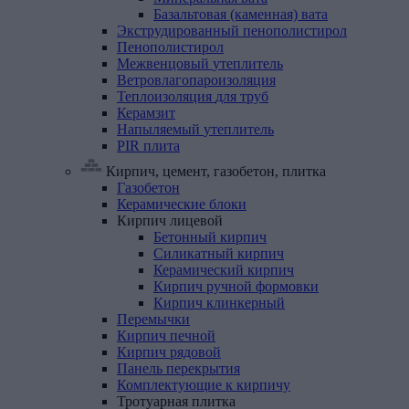
Базальтовая (каменная) вата
Экструдированный
пенополистирол
Пенополистирол
Межвенцовый
утеплитель
Ветровлагопароизоляция
Теплоизоляция
для
труб
Керамзит
Напыляемый
утеплитель
PIR
плита
Кирпич, цемент, газобетон, плитка
Газобетон
Керамические
блоки
Кирпич
лицевой
Бетонный кирпич
Силикатный кирпич
Керамический кирпич
Кирпич ручной формовки
Кирпич клинкерный
Перемычки
Кирпич
печной
Кирпич
рядовой
Панель
перекрытия
Комплектующие
к
кирпичу
Тротуарная
плитка