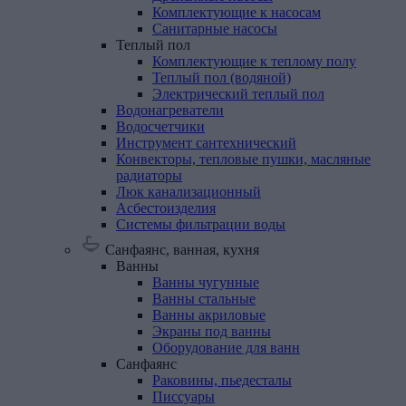
Комплектующие к насосам
Санитарные насосы
Теплый
пол
Комплектующие к теплому полу
Теплый пол (водяной)
Электрический теплый пол
Водонагреватели
Водосчетчики
Инструмент
сантехнический
Конвекторы,
тепловые
пушки,
масляные
радиаторы
Люк
канализационный
Асбестоизделия
Системы
фильтрации
воды
Санфаянс, ванная, кухня
Ванны
Ванны чугунные
Ванны стальные
Ванны акриловые
Экраны под ванны
Оборудование для ванн
Санфаянс
Раковины, пьедесталы
Писсуары