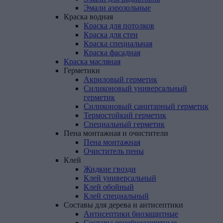
Эмали аэрозольные
Краска
водная
Краска для потолков
Краска для стен
Краска специальная
Краска фасадная
Краска
масляная
Герметики
Акриловый герметик
Силиконовый универсальный
герметик
Силиконовый санитарный герметик
Термостойкий герметик
Специальный герметик
Пена
монтажная
и
очистители
Пена монтажная
Очиститель пены
Клей
Жидкие гвозди
Клей универсальный
Клей обойный
Клей специальный
Составы
для
дерева
и
антисептики
Антисептики биозащитные
Составы огнебиозащитные