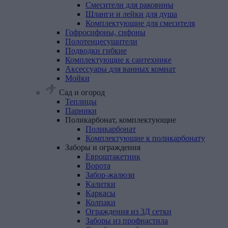
Смесители для раковины
Шланги и лейки для душа
Комплектующие для смесителя
Гофросифоны,
сифоны
Полотенцесушители
Подводки
гибкие
Комплектующие
к
сантехнике
Аксессуары
для
ванных
комнат
Мойки
Сад и огород
Теплицы
Парники
Поликарбонат,
комплектующие
Поликарбонат
Комплектующие к поликарбонату
Заборы
и
ограждения
Евроштакетник
Ворота
Забор-жалюзи
Калитки
Каркасы
Колпаки
Ограждения из 3Д сетки
Заборы из профнастила