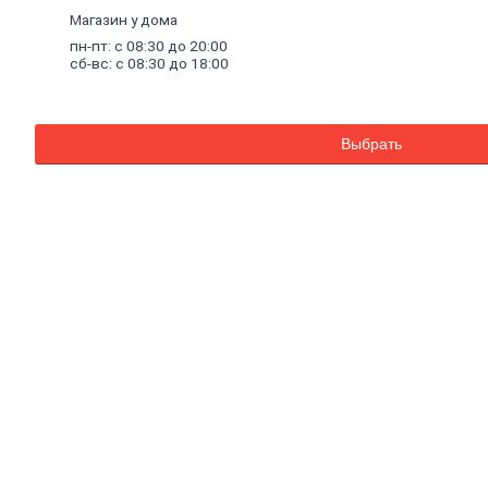
Внутренняя
Магазин у дома
отделка
пн-пт: с 08:30 до 20:00
Керамическая
сб-вс: с 08:30 до 18:00
плитка
Гипсовые
листовые
Гипсокартон
Выбрать
Гипсоволокно
Аквапанель
Керамогранит
Обои
Декоративные
обои
Обои
под
покраску
Профили
металлические
Потолочный
профиль
металлический
Стоечный
и
направляющий