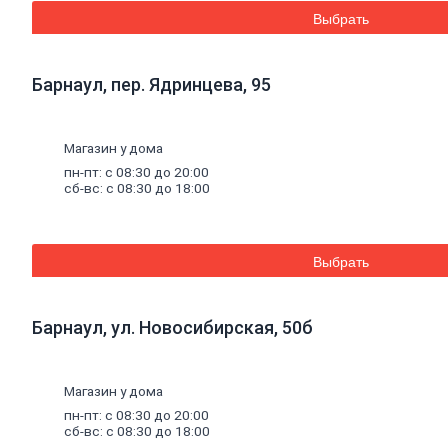
Дренажные
Выбрать
мембраны
Металлопрокат
Барнаул, пер. Ядринцева, 95
Арматура,
круг,
квадрат
Магазин у дома
Уголок
стальной
пн-пт: с 08:30 до 20:00
сб-вс: с 08:30 до 18:00
Листовой
прокат
Проволока
вязальная
Швеллер
Выбрать
Полоса
стальная
Комплектующие
Барнаул, ул. Новосибирская, 50б
для
опалубки
Винтовые
сваи
и
Магазин у дома
комплектующие
пн-пт: с 08:30 до 20:00
Фитинги
сб-вс: с 08:30 до 18:00
стальные