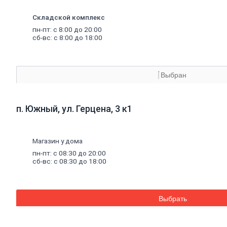
материалы
Минеральная
Складской комплекс
вата,
базальтовая
пн-пт: с 8:00 до 20:00
вата
сб-вс: с 8:00 до 18:00
Минеральная
вата
Базальтовая
(каменная)
Выбран
вата
Экструдированный
пенополистирол
п. Южный, ул. Герцена, 3 к1
Пенополистирол
Межвенцовый
утеплитель
Ветровлагопароизоляция
Магазин у дома
Теплоизоляция
пн-пт: с 08:30 до 20:00
для
труб
сб-вс: с 08:30 до 18:00
Керамзит
Напыляемый
утеплитель
PIR
плита
Выбрать
Кирпич,
цемент,
газобетон,