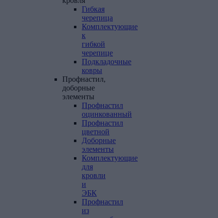
кровля
Гибкая
черепица
Комплектующие
к
гибкой
черепице
Подкладочные
ковры
Профнастил,
доборные
элементы
Профнастил
оцинкованный
Профнастил
цветной
Доборные
элементы
Комплектующие
для
кровли
и
ЭБК
Профнастил
из