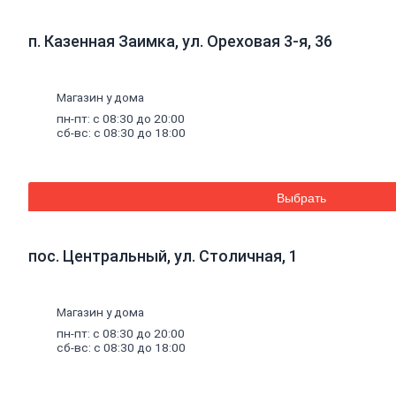
к
кирпичу
Тротуарная
п. Казенная Заимка, ул. Ореховая 3-я, 36
плитка
Вибролитая
тротуарная
плитка
Магазин у дома
Вибропрессованная
пн-пт: с 08:30 до 20:00
брусчатка
сб-вс: с 08:30 до 18:00
Клинкерная
брусчатка
Резиновая
плитка
Выбрать
Инструмент
для
газобетона
Кладочная
пос. Центральный, ул. Столичная, 1
сетка
Цветные
кладочные
Магазин у дома
смеси
Добавки
к
пн-пт: с 08:30 до 20:00
бетону
сб-вс: с 08:30 до 18:00
Цемент
Песок,
щебень