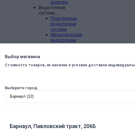
решетки
Водосточная
система
Пластиковая
водосточная
система
Металлическая
водосточная
система
Фасадная
плитка,
Выбор магазина
комплектующие
Стоимость товаров, их наличие и условие доставки индивидуаль
Фасадная
плитка
Комплектующие
к
Выберите город
фасадной
плитке
Комплектующие
для
вентилируемых
фасадов
Барнаул, Павловский тракт, 206Б
Теплоизоляционные