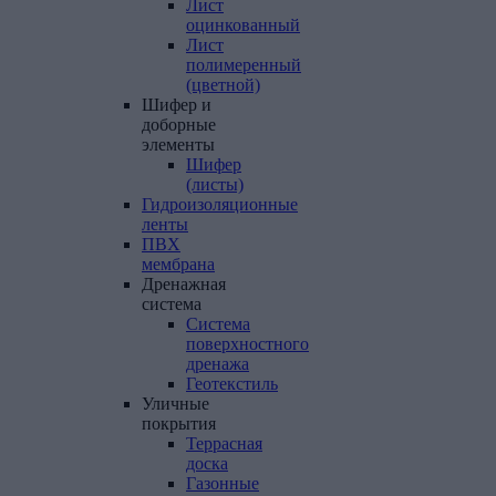
Лист
оцинкованный
Лист
полимеренный
(цветной)
Шифер
и
доборные
элементы
Шифер
(листы)
Гидроизоляционные
ленты
ПВХ
мембрана
Дренажная
система
Система
поверхностного
дренажа
Геотекстиль
Уличные
покрытия
Террасная
доска
Газонные