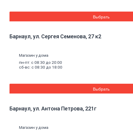
Труба
стальная
Труба
Выбрать
профильная
Труба
водогазопроводная
Труба
Барнаул, ул. Сергея Семенова, 27 к2
круглая
Строительные
Магазин у дома
смеси
пн-пт: с 08:30 до 20:00
Шпатлевки
сб-вс: с 08:30 до 18:00
Штукатурки
Штукатурки
декоративные
Штукатурки
Выбрать
выравнивающие
Клей
для
керамической
плитки
и
Барнаул, ул. Антона Петрова, 221г
керамогранита
Расшивочные
смеси
Магазин у дома
(затирки)