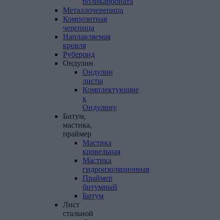
поликарбоната
Металлочерепица
Композитная
черепица
Наплавляемая
кровля
Рубероид
Ондулин
Ондулин
листы
Комплектующие
к
Ондулину
Битум,
мастика,
праймер
Мастика
кровельная
Мастика
гидроизоляционная
Праймер
битумный
Битум
Лист
стальной