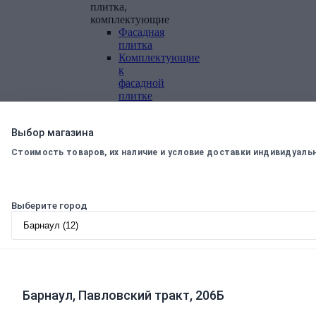
плитка,
комплектующие
Фасадная
плитка
Комплектующие
к
фасадной
плитке
Комплектующие
для
Выбор магазина
вентилируемых
фасадов
Стоимость товаров, их наличие и условие доставки индивидуаль
Теплоизоляционные
материалы
Минеральная
Выберите город
вата,
базальтовая
вата
Минеральная
вата
Базальтовая
(каменная)
Барнаул, Павловский тракт, 206Б
вата