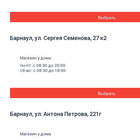
керамической
плитки
и
керамогранита
Выбрать
Расшивочные
смеси
(затирки)
Смеси
для
Барнаул, ул. Сергея Семенова, 27 к2
пола
Гипс
Гидроизоляция
Магазин у дома
Известь
Смеси
для
пн-пт: с 08:30 до 20:00
теплоизоляции
сб-вс: с 08:30 до 18:00
Кладочные
и
монтажные
смеси
Кладочные
Выбрать
смеси
для
бетона и
Барнаул, ул. Антона Петрова, 221г
кирпича
Кладочные
смеси
для
Магазин у дома
ячеистого