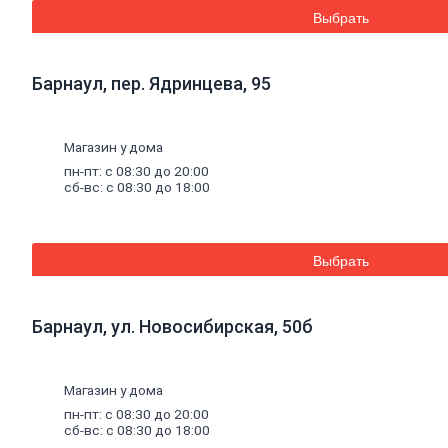
стальная
Выбрать
Комплектующие
для
опалубки
Винтовые
Барнаул, пер. Ядринцева, 95
сваи
и
комплектующие
Фитинги
стальные
Магазин у дома
Труба
стальная
пн-пт: с 08:30 до 20:00
Труба
сб-вс: с 08:30 до 18:00
профильная
Труба
водогазопроводная
Труба
Выбрать
круглая
Строительные
смеси
Барнаул, ул. Новосибирская, 50б
Шпатлевки
Штукатурки
Штукатурки
декоративные
Магазин у дома
Штукатурки
пн-пт: с 08:30 до 20:00
выравнивающие
сб-вс: с 08:30 до 18:00
Клей
для