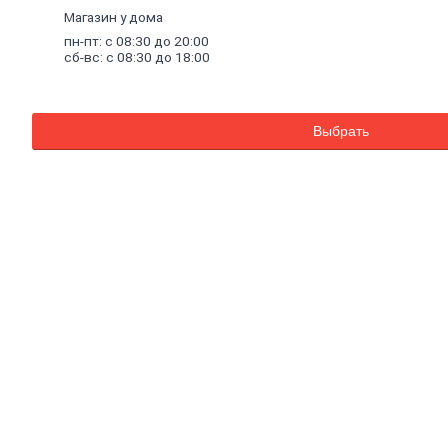
металлический
Магазин у дома
Стоечный
и
пн-пт: с 08:30 до 20:00
направляющий
сб-вс: с 08:30 до 18:00
профили
Комплектующие
к
профилю
Выбрать
Профили
штукатурные
Уплотнительные
ленты
для
профилей
Двери,
дверная
фурнитура
Двери
межкомнатные
Двери
входные
Доборные
элементы
для
дверей