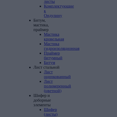
листы
Комплектующие
к
Ондулину
Битум,
мастика,
праймер
Мастика
кровельная
Мастика
гидроизоляционная
Праймер
битумный
Битум
Лист
стальной
Лист
оцинкованный
Лист
полимеренный
(цветной)
Шифер
и
доборные
элементы
Шифер
(листы)