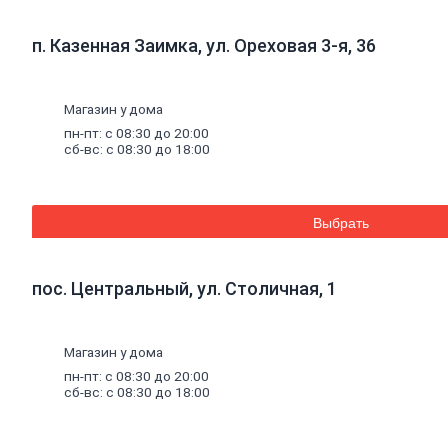
Инструмент
для
газобетона
п. Казенная Заимка, ул. Ореховая 3-я, 36
Кладочная
сетка
Цветные
кладочные
Магазин у дома
смеси
пн-пт: с 08:30 до 20:00
Добавки
к
сб-вс: с 08:30 до 18:00
бетону
Цемент
Песок,
щебень
Дренажные
Выбрать
мембраны
Металлопрокат
Арматура,
пос. Центральный, ул. Столичная, 1
круг,
квадрат
Уголок
стальной
Листовой
Магазин у дома
прокат
пн-пт: с 08:30 до 20:00
Проволока
сб-вс: с 08:30 до 18:00
вязальная
Швеллер
Полоса