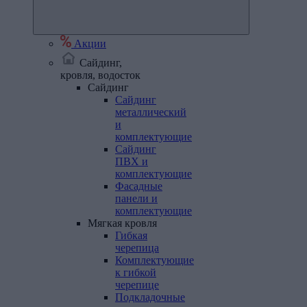
Акции
Сайдинг,
кровля, водосток
Сайдинг
Сайдинг
металлический
и
комплектующие
Сайдинг
ПВХ и
комплектующие
Фасадные
панели и
комплектующие
Мягкая
кровля
Гибкая
черепица
Комплектующие
к гибкой
черепице
Подкладочные