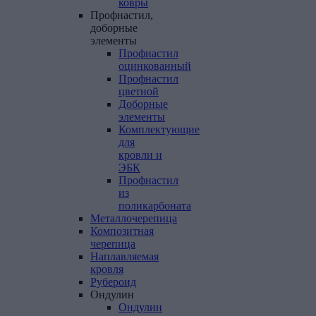
ковры
Профнастил,
доборные
элементы
Профнастил
оцинкованный
Профнастил
цветной
Доборные
элементы
Комплектующие
для
кровли и
ЭБК
Профнастил
из
поликарбоната
Металлочерепица
Композитная
черепица
Наплавляемая
кровля
Рубероид
Ондулин
Ондулин