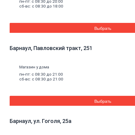
пн-пт: с 08:30 до 20:00
бетона
сб-вс: с 08:30 до 18:00
Огнеупорные
кладочные
смеси
Внутренняя
Выбрать
отделка
Керамическая
плитка
Барнаул, Павловский тракт, 251
Гипсовые
листовые
Гипсокартон
Гипсоволокно
Магазин у дома
Аквапанель
пн-пт: с 08:30 до 21:00
Керамогранит
сб-вс: с 08:30 до 21:00
Обои
Декоративные
обои
Обои
Выбрать
под
покраску
Профили
металлические
Барнаул, ул. Гоголя, 25а
Потолочный
профиль