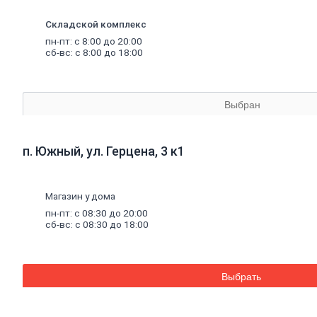
Экструдированный
пенополистирол
Складской комплекс
Пенополистирол
Межвенцовый
пн-пт: с 8:00 до 20:00
сб-вс: с 8:00 до 18:00
утеплитель
Ветровлагопароизоляция
Теплоизоляция
для
труб
Керамзит
Выбран
Напыляемый
утеплитель
PIR
плита
п. Южный, ул. Герцена, 3 к1
Кирпич, цемент,
газобетон, плитка
Газобетон
Магазин у дома
Керамические
пн-пт: с 08:30 до 20:00
блоки
сб-вс: с 08:30 до 18:00
Кирпич
лицевой
Бетонный
кирпич
Силикатный
Выбрать
кирпич
Керамический
кирпич