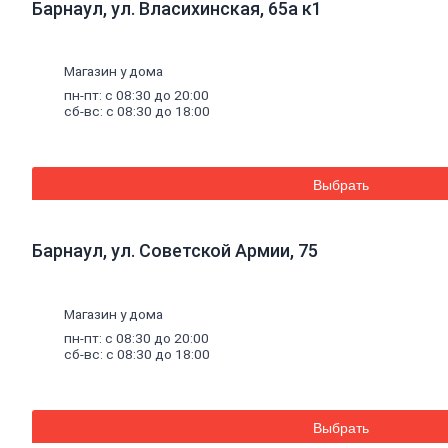
Барнаул, ул. Власихинская, 65а к1
Кирпич
ручной
формовки
Кирпич
Магазин у дома
клинкерный
пн-пт: с 08:30 до 20:00
Перемычки
сб-вс: с 08:30 до 18:00
Кирпич
печной
Кирпич
рядовой
Выбрать
Панель
перекрытия
Комплектующие
Барнаул, ул. Советской Армии, 75
к
кирпичу
Тротуарная
плитка
Вибролитая
Магазин у дома
тротуарная
пн-пт: с 08:30 до 20:00
плитка
сб-вс: с 08:30 до 18:00
Вибропрессованная
брусчатка
Клинкерная
брусчатка
Резиновая
Выбрать
плитка