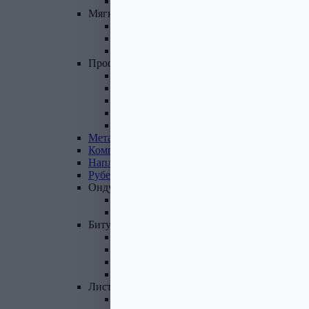
Фасадные панели и комплектующие
Мягкая
кровля
Гибкая черепица
Комплектующие к гибкой черепице
Подкладочные ковры
Профнастил,
доборные
элементы
Профнастил оцинкованный
Профнастил цветной
Доборные элементы
Комплектующие для кровли и ЭБК
Профнастил из поликарбоната
Металлочерепица
Композитная
черепица
Наплавляемая
кровля
Рубероид
Ондулин
Ондулин листы
Комплектующие к Ондулину
Битум,
мастика,
праймер
Мастика кровельная
Мастика гидроизоляционная
Праймер битумный
Битум
Лист
стальной
Лист оцинкованный