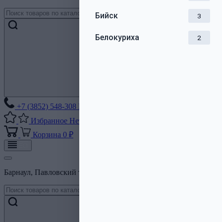
Бийск
3
Белокуриха
2
+7 (3852) 548-308
Без выходных
Избранное
Нет списков
Корзина
0 ₽
Барнаул, Павловский тракт, 206Б