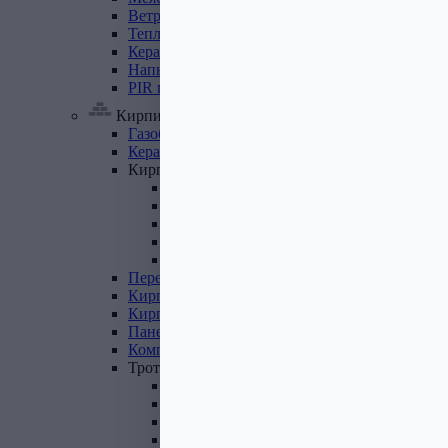
Ветровлагопароизоляция
Теплоизоляция
для
труб
Керамзит
Напыляемый
утеплитель
PIR
плита
Кирпич, цемент, газобетон, плитка
Газобетон
Керамические
блоки
Кирпич
лицевой
Бетонный кирпич
Силикатный кирпич
Керамический кирпич
Кирпич ручной формовки
Кирпич клинкерный
Перемычки
Кирпич
печной
Кирпич
рядовой
Панель
перекрытия
Комплектующие
к
кирпичу
Тротуарная
плитка
Вибролитая тротуарная плитка
Вибропрессованная брусчатка
Клинкерная брусчатка
Резиновая плитка