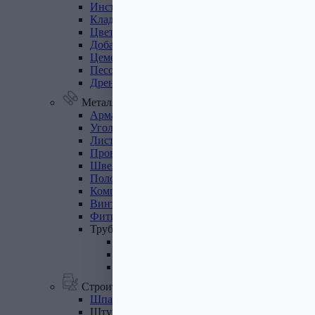
Инструмент
для
газобетона
Кладочная
сетка
Цветные
кладочные
смеси
Добавки
к
бетону
Цемент
Песок,
щебень
Дренажные
мембраны
Металлопрокат
Арматура,
круг,
квадрат
Уголок
стальной
Листовой
прокат
Проволока
вязальная
Швеллер
Полоса
стальная
Комплектующие
для
опалубки
Винтовые
сваи
и
комплектующие
Фитинги
стальные
Труба
стальная
Труба профильная
Труба водогазопроводная
Труба круглая
Строительные смеси
Шпатлевки
Штукатурки