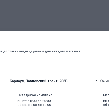
вержденный менеджером
Для оплаты заказа - введите данные, ко
вие доставки индивидуальны для каждого магазина
Барнаул, Павловский тракт, 206Б
п. Южны
Складской комплекс
Маг
пн-пт: с 8:00 до 20:00
пн-
сб-вс: с 8:00 до 18:00
сб-