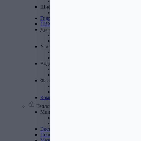
Лист полимеренный (цветной)
Шифер
и
доборные
элементы
Шифер (листы)
Гидроизоляционные
ленты
ПВХ
мембрана
Дренажная
система
Система поверхностного дренажа
Геотекстиль
Уличные
покрытия
Террасная доска
Газонные решетки
Водосточная
система
Пластиковая водосточная система
Металлическая водосточная система
Фасадная
плитка,
комплектующие
Фасадная плитка
Комплектующие к фасадной плитке
Комплектующие
для
вентилируемых
фасадов
Теплоизоляционные материалы
Минеральная
вата,
базальтовая
вата
Минеральная вата
Базальтовая (каменная) вата
Экструдированный
пенополистирол
Пенополистирол
Межвенцовый
утеплитель