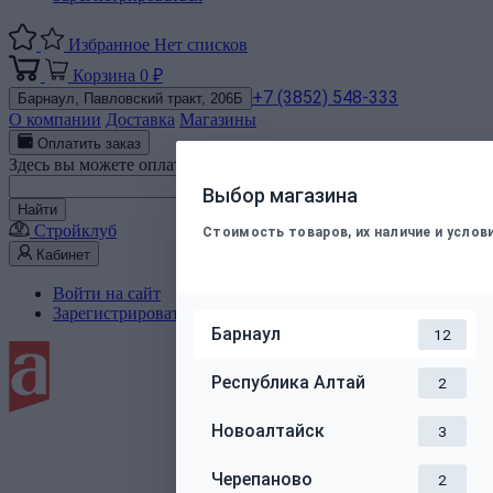
Избранное
Нет списков
Корзина
0 ₽
+7 (3852) 548-333
Барнаул,
Павловский тракт, 206Б
О компании
Доставка
Магазины
Оплатить заказ
Здесь вы можете оплатить электронным способом заказ, подт
Номер телефона
Выбор магазина
Найти
Стройклуб
Стоимость товаров, их наличие и усло
Кабинет
Войти на сайт
Зарегистрироваться
Барнаул
12
Республика Алтай
2
Новоалтайск
3
Черепаново
2