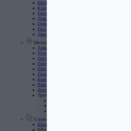
Инструмент
для
газобетона
Кладочная
сетка
Цветные
кладочные
смеси
Добавки
к
бетону
Цемент
Песок,
щебень
Дренажные
мембраны
Металлопрокат
Арматура,
круг,
квадрат
Уголок
стальной
Листовой
прокат
Проволока
вязальная
Швеллер
Полоса
стальная
Комплектующие
для
опалубки
Винтовые
сваи
и
комплектующие
Фитинги
стальные
Труба
стальная
Труба профильная
Труба водогазопроводная
Труба круглая
Строительные смеси
Шпатлевки
Штукатурки