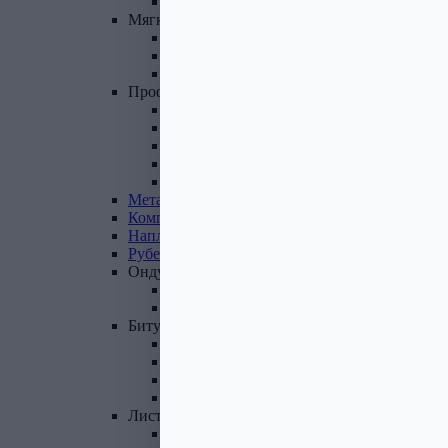
Фасадные панели и комплектующие
Мягкая
кровля
Гибкая черепица
Комплектующие к гибкой черепице
Подкладочные ковры
Профнастил,
доборные
элементы
Профнастил оцинкованный
Профнастил цветной
Доборные элементы
Комплектующие для кровли и ЭБК
Профнастил из поликарбоната
Металлочерепица
Композитная
черепица
Наплавляемая
кровля
Рубероид
Ондулин
Ондулин листы
Комплектующие к Ондулину
Битум,
мастика,
праймер
Мастика кровельная
Мастика гидроизоляционная
Праймер битумный
Битум
Лист
стальной
Лист оцинкованный