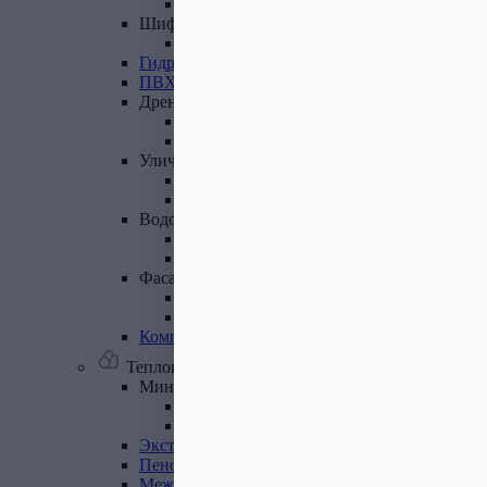
Лист полимеренный (цветной)
Шифер
и
доборные
элементы
Шифер (листы)
Гидроизоляционные
ленты
ПВХ
мембрана
Дренажная
система
Система поверхностного дренажа
Геотекстиль
Уличные
покрытия
Террасная доска
Газонные решетки
Водосточная
система
Пластиковая водосточная система
Металлическая водосточная система
Фасадная
плитка,
комплектующие
Фасадная плитка
Комплектующие к фасадной плитке
Комплектующие
для
вентилируемых
фасадов
Теплоизоляционные материалы
Минеральная
вата,
базальтовая
вата
Минеральная вата
Базальтовая (каменная) вата
Экструдированный
пенополистирол
Пенополистирол
Межвенцовый
утеплитель