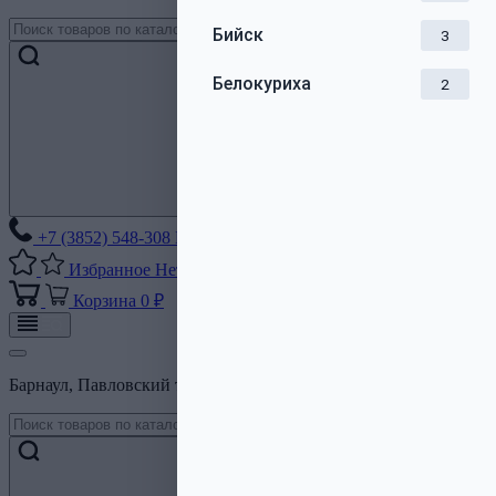
Бийск
3
Белокуриха
2
+7 (3852) 548-308
Без выходных
Избранное
Нет списков
Корзина
0 ₽
Барнаул, Павловский тракт, 206Б