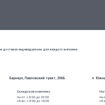
вержденный менеджером
Для оплаты заказа - введите данные, ко
вие доставки индивидуальны для каждого магазина
Барнаул, Павловский тракт, 206Б
п. Южны
Складской комплекс
Маг
пн-пт: с 8:00 до 20:00
пн-
сб-вс: с 8:00 до 18:00
сб-