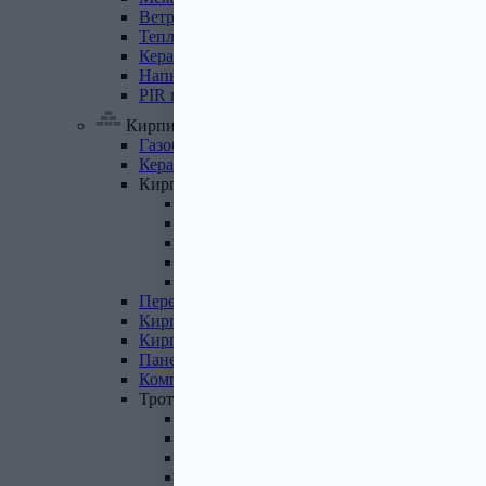
Ветровлагопароизоляция
Теплоизоляция
для
труб
Керамзит
Напыляемый
утеплитель
PIR
плита
Кирпич, цемент, газобетон, плитка
Газобетон
Керамические
блоки
Кирпич
лицевой
Бетонный кирпич
Силикатный кирпич
Керамический кирпич
Кирпич ручной формовки
Кирпич клинкерный
Перемычки
Кирпич
печной
Кирпич
рядовой
Панель
перекрытия
Комплектующие
к
кирпичу
Тротуарная
плитка
Вибролитая тротуарная плитка
Вибропрессованная брусчатка
Клинкерная брусчатка
Резиновая плитка