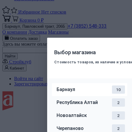
Избранное
Нет списков
Корзина
0 ₽
+7 (3852) 548-333
Барнаул,
Павловский тракт, 206Б
О компании
Доставка
Магазины
Оплатить заказ
Здесь вы можете оплатить электронным способом заказ, подт
Номер телефона
Выбор магазина
Найти
Стройклуб
Стоимость товаров, их наличие и усло
Кабинет
Войти на сайт
Зарегистрироваться
Барнаул
10
Республика Алтай
2
Новоалтайск
2
Черепаново
2