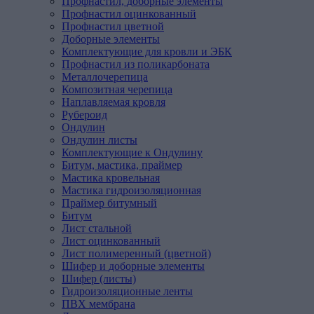
Профнастил,
доборные
элементы
Профнастил оцинкованный
Профнастил цветной
Доборные элементы
Комплектующие для кровли и ЭБК
Профнастил из поликарбоната
Металлочерепица
Композитная
черепица
Наплавляемая
кровля
Рубероид
Ондулин
Ондулин листы
Комплектующие к Ондулину
Битум,
мастика,
праймер
Мастика кровельная
Мастика гидроизоляционная
Праймер битумный
Битум
Лист
стальной
Лист оцинкованный
Лист полимеренный (цветной)
Шифер
и
доборные
элементы
Шифер (листы)
Гидроизоляционные
ленты
ПВХ
мембрана