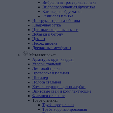
Вибролитая тротуарная плитка
Вибропрессованная брусчатка
Клинкерная брусчатка
Резиновая плитка
Инструмент
для
газобетона
Кладочная
сетка
Цветные
кладочные
смеси
Добавки
к
бетону
Цемент
Песок,
щебень
Дренажные
мембраны
Металлопрокат
Арматура,
круг,
квадрат
Уголок
стальной
Листовой
прокат
Проволока
вязальная
Швеллер
Полоса
стальная
Комплектующие
для
опалубки
Винтовые
сваи
и
комплектующие
Фитинги
стальные
Труба
стальная
Труба профильная
Труба водогазопроводная