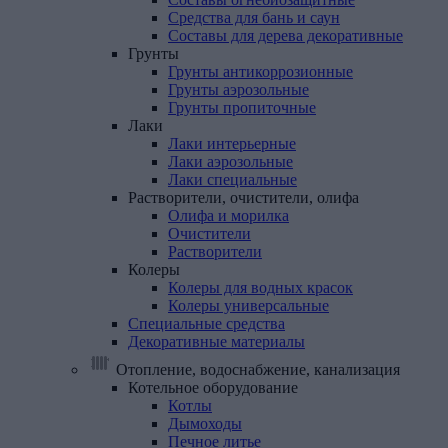
Средства для бань и саун
Составы для дерева декоративные
Грунты
Грунты антикоррозионные
Грунты аэрозольные
Грунты пропиточные
Лаки
Лаки интерьерные
Лаки аэрозольные
Лаки специальные
Растворители,
очистители,
олифа
Олифа и морилка
Очистители
Растворители
Колеры
Колеры для водных красок
Колеры универсальные
Специальные
средства
Декоративные
материалы
Отопление, водоснабжение, канализация
Котельное
оборудование
Котлы
Дымоходы
Печное литье