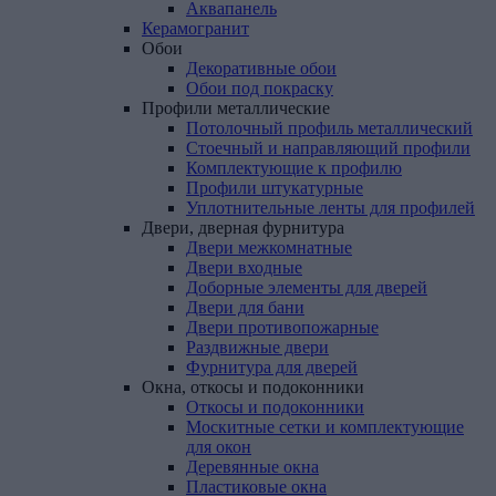
Аквапанель
Керамогранит
Обои
Декоративные обои
Обои под покраску
Профили
металлические
Потолочный профиль металлический
Стоечный и направляющий профили
Комплектующие к профилю
Профили штукатурные
Уплотнительные ленты для профилей
Двери,
дверная
фурнитура
Двери межкомнатные
Двери входные
Доборные элементы для дверей
Двери для бани
Двери противопожарные
Раздвижные двери
Фурнитура для дверей
Окна,
откосы
и
подоконники
Откосы и подоконники
Москитные сетки и комплектующие
для окон
Деревянные окна
Пластиковые окна