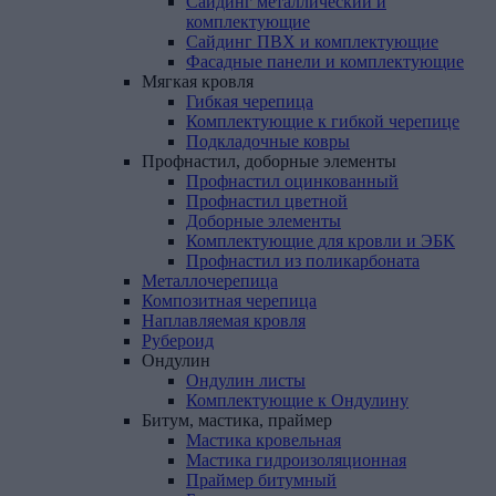
Сайдинг металлический и
комплектующие
Сайдинг ПВХ и комплектующие
Фасадные панели и комплектующие
Мягкая
кровля
Гибкая черепица
Комплектующие к гибкой черепице
Подкладочные ковры
Профнастил,
доборные
элементы
Профнастил оцинкованный
Профнастил цветной
Доборные элементы
Комплектующие для кровли и ЭБК
Профнастил из поликарбоната
Металлочерепица
Композитная
черепица
Наплавляемая
кровля
Рубероид
Ондулин
Ондулин листы
Комплектующие к Ондулину
Битум,
мастика,
праймер
Мастика кровельная
Мастика гидроизоляционная
Праймер битумный