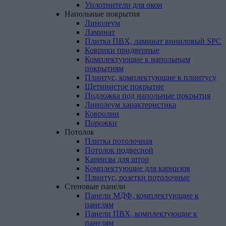
Уплотнители для окон
Напольные
покрытия
Линолеум
Ламинат
Плитка ПВХ, ламинат виниловый SPC
Коврики придверные
Комплектующие к напольным
покрытиям
Плинтус, комплектующие к плинтусу
Щетинистое покрытие
Подложка под напольные покрытия
Линолеум характеристика
Ковролин
Порожки
Потолок
Плитка потолочная
Потолок подвесной
Карнизы для штор
Комплектующие для карнизов
Плинтус, розетки потолочные
Стеновые
панели
Панели МДФ, комплектующие к
панелям
Панели ПВХ, комплектующие к
панелям