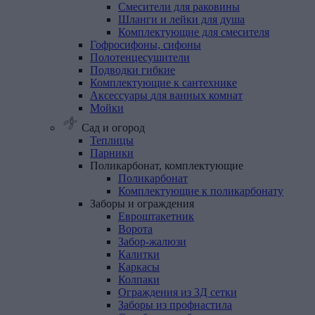
Смесители для раковины
Шланги и лейки для душа
Комплектующие для смесителя
Гофросифоны,
сифоны
Полотенцесушители
Подводки
гибкие
Комплектующие
к
сантехнике
Аксессуары
для
ванных
комнат
Мойки
Сад и огород
Теплицы
Парники
Поликарбонат,
комплектующие
Поликарбонат
Комплектующие к поликарбонату
Заборы
и
ограждения
Евроштакетник
Ворота
Забор-жалюзи
Калитки
Каркасы
Колпаки
Ограждения из 3Д сетки
Заборы из профнастила