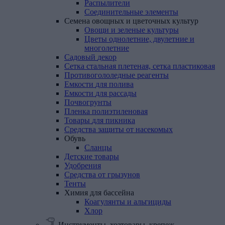
Распылители
Соединительные элементы
Семена
овощных
и
цветочных
культур
Овощи и зеленые культуры
Цветы однолетние, двулетние и
многолетние
Садовый
декор
Сетка
стальная
плетеная,
сетка
пластиковая
Противогололедные
реагенты
Емкости
для
полива
Емкости
для
рассады
Почвогрунты
Пленка
полиэтиленовая
Товары
для
пикника
Средства
защиты
от
насекомых
Обувь
Сланцы
Детские
товары
Удобрения
Средства
от
грызунов
Тенты
Химия
для
бассейна
Коагулянты и альгициды
Хлор
Инструменты, хозтовары, крепеж