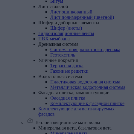
Битум
Лист
стальной
Лист оцинкованный
Лист полимеренный (цветной)
Шифер
и
доборные
элементы
Шифер (листы)
Гидроизоляционные
ленты
ПВХ
мембрана
Дренажная
система
Система поверхностного дренажа
Геотекстиль
Уличные
покрытия
Террасная доска
Газонные решетки
Водосточная
система
Пластиковая водосточная система
Металлическая водосточная система
Фасадная
плитка,
комплектующие
Фасадная плитка
Комплектующие к фасадной плитке
Комплектующие
для
вентилируемых
фасадов
Теплоизоляционные материалы
Минеральная
вата,
базальтовая
вата
Минеральная вата