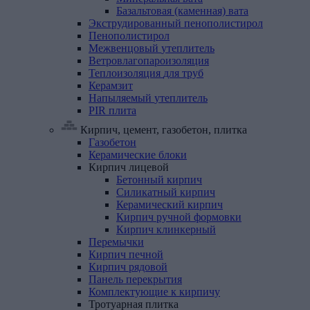
Базальтовая (каменная) вата
Экструдированный
пенополистирол
Пенополистирол
Межвенцовый
утеплитель
Ветровлагопароизоляция
Теплоизоляция
для
труб
Керамзит
Напыляемый
утеплитель
PIR
плита
Кирпич, цемент, газобетон, плитка
Газобетон
Керамические
блоки
Кирпич
лицевой
Бетонный кирпич
Силикатный кирпич
Керамический кирпич
Кирпич ручной формовки
Кирпич клинкерный
Перемычки
Кирпич
печной
Кирпич
рядовой
Панель
перекрытия
Комплектующие
к
кирпичу
Тротуарная
плитка