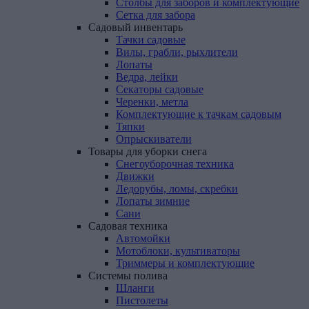
Столбы для заборов и комплектующие
Сетка для забора
Садовый
инвентарь
Тачки садовые
Вилы, грабли, рыхлители
Лопаты
Ведра, лейки
Секаторы садовые
Черенки, метла
Комплектующие к тачкам садовым
Тяпки
Опрыскиватели
Товары
для
уборки
снега
Снегоуборочная техника
Движки
Ледорубы, ломы, скребки
Лопаты зимние
Сани
Садовая
техника
Автомойки
Мотоблоки, культиваторы
Триммеры и комплектующие
Системы
полива
Шланги
Пистолеты