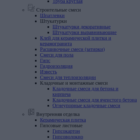
Труба круглая
Строительные смеси
Шпатлевки
Штукатурки
Штукатурки декоративные
Штукатурки выравнивающие
Клей
для
керамической
плитки
и
керамогранита
Расшивочные
смеси
(затирки)
Смеси
для
пола
Гипс
Гидроизоляция
Известь
Смеси
для
теплоизоляции
Кладочные
и
монтажные
смеси
Кладочные смеси для бетона и
кирпича
Кладочные смеси для ячеистого бетона
Огнеупорные кладочные смеси
Внутренняя отделка
Керамическая
плитка
Гипсовые
листовые
Гипсокартон
Гипсоволокно