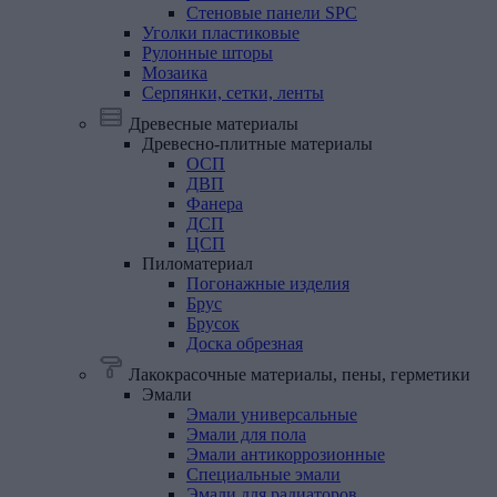
Стеновые панели SPC
Уголки
пластиковые
Рулонные
шторы
Мозаика
Серпянки,
сетки,
ленты
Древесные материалы
Древесно-плитные
материалы
ОСП
ДВП
Фанера
ДСП
ЦСП
Пиломатериал
Погонажные изделия
Брус
Брусок
Доска обрезная
Лакокрасочные материалы, пены, герметики
Эмали
Эмали универсальные
Эмали для пола
Эмали антикоррозионные
Специальные эмали
Эмали для радиаторов