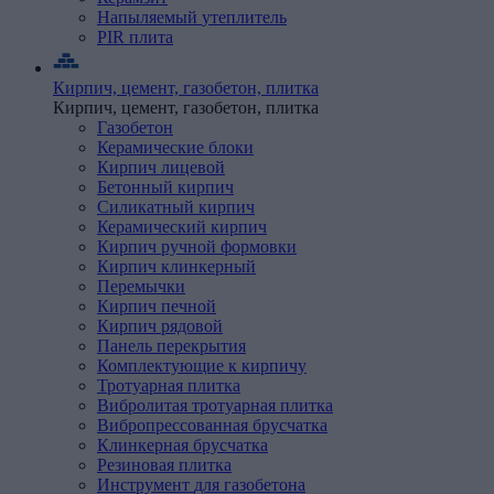
Напыляемый
утеплитель
PIR
плита
Кирпич, цемент, газобетон, плитка
Кирпич, цемент, газобетон, плитка
Газобетон
Керамические
блоки
Кирпич
лицевой
Бетонный кирпич
Силикатный кирпич
Керамический кирпич
Кирпич ручной формовки
Кирпич клинкерный
Перемычки
Кирпич
печной
Кирпич
рядовой
Панель
перекрытия
Комплектующие
к
кирпичу
Тротуарная
плитка
Вибролитая тротуарная плитка
Вибропрессованная брусчатка
Клинкерная брусчатка
Резиновая плитка
Инструмент
для
газобетона