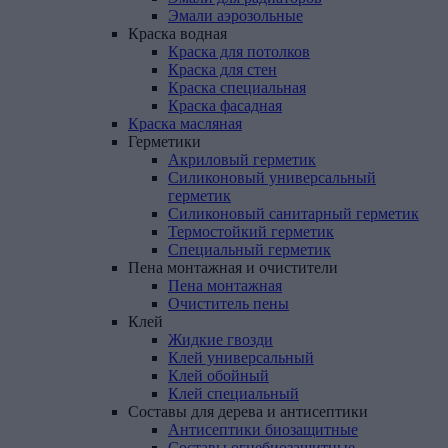
Эмали аэрозольные
Краска
водная
Краска для потолков
Краска для стен
Краска специальная
Краска фасадная
Краска
масляная
Герметики
Акриловый герметик
Силиконовый универсальный
герметик
Силиконовый санитарный герметик
Термостойкий герметик
Специальный герметик
Пена
монтажная
и
очистители
Пена монтажная
Очиститель пены
Клей
Жидкие гвозди
Клей универсальный
Клей обойный
Клей специальный
Составы
для
дерева
и
антисептики
Антисептики биозащитные
Составы огнебиозащитные