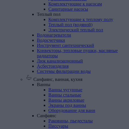
Комплектующие к насосам
Санитарные насосы
Теплый
пол
Комплектующие к теплому полу
Теплый пол (водяной)
Электрический теплый пол
Водонагреватели
Водосчетчики
Инструмент
сантехнический
Конвекторы,
тепловые
пушки,
масляные
радиаторы
Люк
канализационный
Асбестоизделия
Системы
фильтрации
воды
Санфаянс, ванная, кухня
Ванны
Ванны чугунные
Ванны стальные
Ванны акриловые
Экраны под ванны
Оборудование для ванн
Санфаянс
Раковины, пьедесталы
Писсуары