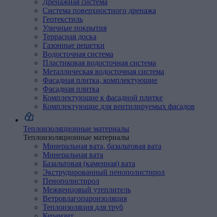
Дренажная
система
Система поверхностного дренажа
Геотекстиль
Уличные
покрытия
Террасная доска
Газонные решетки
Водосточная
система
Пластиковая водосточная система
Металлическая водосточная система
Фасадная
плитка,
комплектующие
Фасадная плитка
Комплектующие к фасадной плитке
Комплектующие
для
вентилируемых
фасадов
Теплоизоляционные материалы
Теплоизоляционные материалы
Минеральная
вата,
базальтовая
вата
Минеральная вата
Базальтовая (каменная) вата
Экструдированный
пенополистирол
Пенополистирол
Межвенцовый
утеплитель
Ветровлагопароизоляция
Теплоизоляция
для
труб
Керамзит