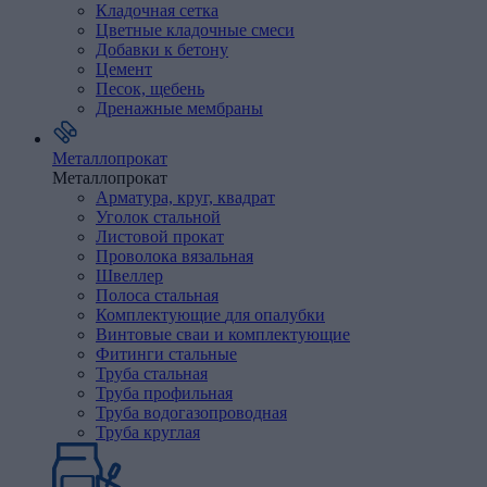
Кладочная
сетка
Цветные
кладочные
смеси
Добавки
к
бетону
Цемент
Песок,
щебень
Дренажные
мембраны
Металлопрокат
Металлопрокат
Арматура,
круг,
квадрат
Уголок
стальной
Листовой
прокат
Проволока
вязальная
Швеллер
Полоса
стальная
Комплектующие
для
опалубки
Винтовые
сваи
и
комплектующие
Фитинги
стальные
Труба
стальная
Труба профильная
Труба водогазопроводная
Труба круглая