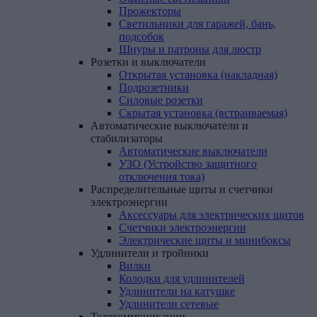
Прожекторы
Светильники для гаражей, бань,
подсобок
Шнуры и патроны для люстр
Розетки
и
выключатели
Открытая установка (накладная)
Подрозетники
Силовые розетки
Скрытая установка (встраиваемая)
Автоматические
выключатели
и
стабилизаторы
Автоматические выключатели
УЗО (Устройство защитного
отключения тока)
Распределительные
щиты
и
счетчики
электроэнергии
Аксессуары для электрических щитов
Счетчики электроэнергии
Электрические щиты и минибоксы
Удлинители
и
тройники
Вилки
Колодки для удлинителей
Удлинители на катушке
Удлинители сетевые
Телекоммуникации