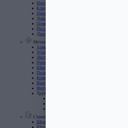
Инструмент
для
газобетона
Кладочная
сетка
Цветные
кладочные
смеси
Добавки
к
бетону
Цемент
Песок,
щебень
Дренажные
мембраны
Металлопрокат
Арматура,
круг,
квадрат
Уголок
стальной
Листовой
прокат
Проволока
вязальная
Швеллер
Полоса
стальная
Комплектующие
для
опалубки
Винтовые
сваи
и
комплектующие
Фитинги
стальные
Труба
стальная
Труба профильная
Труба водогазопроводная
Труба круглая
Строительные смеси
Шпатлевки
Штукатурки