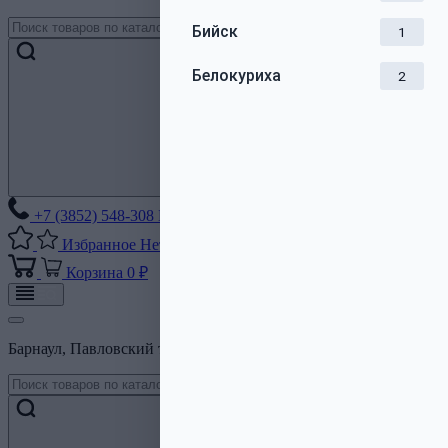
Бийск
1
Белокуриха
2
+7 (3852) 548-308
Без выходных
Избранное
Нет списков
Корзина
0 ₽
Барнаул, Павловский тракт, 206Б