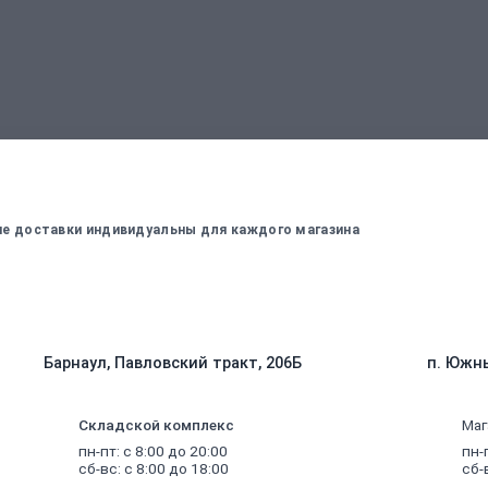
вержденный менеджером
Для оплаты заказа - введите данные, ко
вие доставки индивидуальны для каждого магазина
Барнаул, Павловский тракт, 206Б
п. Южны
Складской комплекс
Маг
пн-пт: с 8:00 до 20:00
пн-
сб-вс: с 8:00 до 18:00
сб-