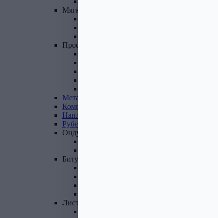
Фасадные панели и комплектующие
Мягкая
кровля
Гибкая черепица
Комплектующие к гибкой черепице
Подкладочные ковры
Профнастил,
доборные
элементы
Профнастил оцинкованный
Профнастил цветной
Доборные элементы
Комплектующие для кровли и ЭБК
Профнастил из поликарбоната
Металлочерепица
Композитная
черепица
Наплавляемая
кровля
Рубероид
Ондулин
Ондулин листы
Комплектующие к Ондулину
Битум,
мастика,
праймер
Мастика кровельная
Мастика гидроизоляционная
Праймер битумный
Битум
Лист
стальной
Лист оцинкованный