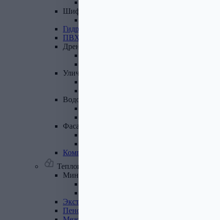
Лист полимеренный (цветной)
Шифер
и
доборные
элементы
Шифер (листы)
Гидроизоляционные
ленты
ПВХ
мембрана
Дренажная
система
Система поверхностного дренажа
Геотекстиль
Уличные
покрытия
Террасная доска
Газонные решетки
Водосточная
система
Пластиковая водосточная система
Металлическая водосточная система
Фасадная
плитка,
комплектующие
Фасадная плитка
Комплектующие к фасадной плитке
Комплектующие
для
вентилируемых
фасадов
Теплоизоляционные материалы
Минеральная
вата,
базальтовая
вата
Минеральная вата
Базальтовая (каменная) вата
Экструдированный
пенополистирол
Пенополистирол
Межвенцовый
утеплитель