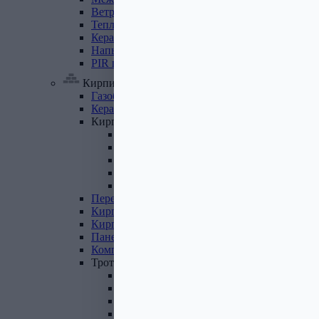
Ветровлагопароизоляция
Теплоизоляция
для
труб
Керамзит
Напыляемый
утеплитель
PIR
плита
Кирпич, цемент, газобетон, плитка
Газобетон
Керамические
блоки
Кирпич
лицевой
Бетонный кирпич
Силикатный кирпич
Керамический кирпич
Кирпич ручной формовки
Кирпич клинкерный
Перемычки
Кирпич
печной
Кирпич
рядовой
Панель
перекрытия
Комплектующие
к
кирпичу
Тротуарная
плитка
Вибролитая тротуарная плитка
Вибропрессованная брусчатка
Клинкерная брусчатка
Резиновая плитка