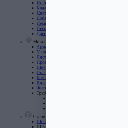
Инструмент
для
газобетона
Кладочная
сетка
Цветные
кладочные
смеси
Добавки
к
бетону
Цемент
Песок,
щебень
Дренажные
мембраны
Металлопрокат
Арматура,
круг,
квадрат
Уголок
стальной
Листовой
прокат
Проволока
вязальная
Швеллер
Полоса
стальная
Комплектующие
для
опалубки
Винтовые
сваи
и
комплектующие
Фитинги
стальные
Труба
стальная
Труба профильная
Труба водогазопроводная
Труба круглая
Строительные смеси
Шпатлевки
Штукатурки