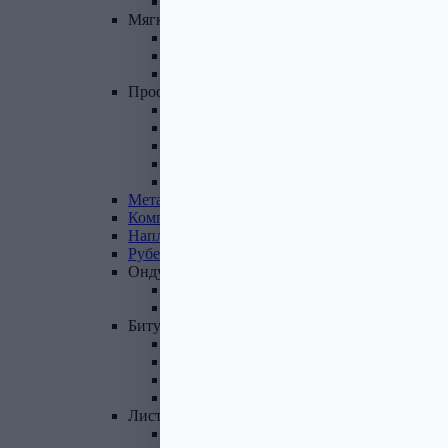
Фасадные панели и комплектующие
Мягкая
кровля
Гибкая черепица
Комплектующие к гибкой черепице
Подкладочные ковры
Профнастил,
доборные
элементы
Профнастил оцинкованный
Профнастил цветной
Доборные элементы
Комплектующие для кровли и ЭБК
Профнастил из поликарбоната
Металлочерепица
Композитная
черепица
Наплавляемая
кровля
Рубероид
Ондулин
Ондулин листы
Комплектующие к Ондулину
Битум,
мастика,
праймер
Мастика кровельная
Мастика гидроизоляционная
Праймер битумный
Битум
Лист
стальной
Лист оцинкованный