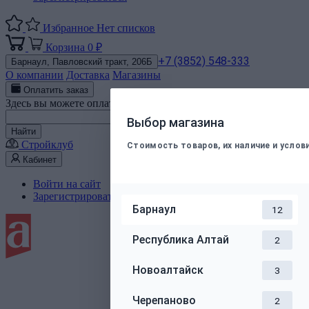
Избранное
Нет списков
Корзина
0 ₽
+7 (3852) 548-333
Барнаул,
Павловский тракт, 206Б
О компании
Доставка
Магазины
Оплатить заказ
Здесь вы можете оплатить электронным способом заказ, подт
Номер телефона
Выбор магазина
Найти
Стройклуб
Стоимость товаров, их наличие и усло
Кабинет
Войти на сайт
Зарегистрироваться
Барнаул
12
Республика Алтай
2
Новоалтайск
3
Черепаново
2