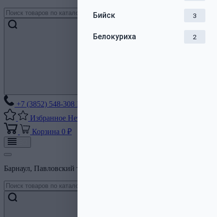
Бийск
3
Белокуриха
2
+7 (3852) 548-308
Без выходных
Избранное
Нет списков
Корзина
0 ₽
Барнаул, Павловский тракт, 206Б