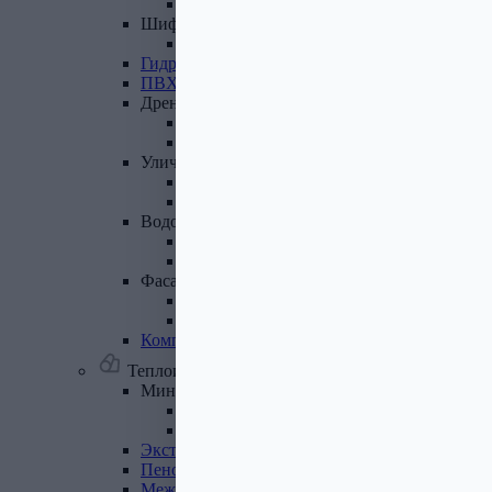
Лист полимеренный (цветной)
Шифер
и
доборные
элементы
Шифер (листы)
Гидроизоляционные
ленты
ПВХ
мембрана
Дренажная
система
Система поверхностного дренажа
Геотекстиль
Уличные
покрытия
Террасная доска
Газонные решетки
Водосточная
система
Пластиковая водосточная система
Металлическая водосточная система
Фасадная
плитка,
комплектующие
Фасадная плитка
Комплектующие к фасадной плитке
Комплектующие
для
вентилируемых
фасадов
Теплоизоляционные материалы
Минеральная
вата,
базальтовая
вата
Минеральная вата
Базальтовая (каменная) вата
Экструдированный
пенополистирол
Пенополистирол
Межвенцовый
утеплитель