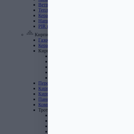
Ветровлагопароизоляция
Теплоизоляция
для
труб
Керамзит
Напыляемый
утеплитель
PIR
плита
Кирпич, цемент, газобетон, плитка
Газобетон
Керамические
блоки
Кирпич
лицевой
Бетонный кирпич
Силикатный кирпич
Керамический кирпич
Кирпич ручной формовки
Кирпич клинкерный
Перемычки
Кирпич
печной
Кирпич
рядовой
Панель
перекрытия
Комплектующие
к
кирпичу
Тротуарная
плитка
Вибролитая тротуарная плитка
Вибропрессованная брусчатка
Клинкерная брусчатка
Резиновая плитка