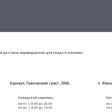
вержденный менеджером
Для оплаты заказа - введите данные, ко
вие доставки индивидуальны для каждого магазина
Барнаул, Павловский тракт, 206Б
п. Южны
Складской комплекс
Маг
пн-пт: с 8:00 до 20:00
пн-
сб-вс: с 8:00 до 18:00
сб-