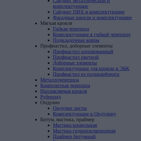
Сайдинг металлический и
комплектующие
Сайдинг ПВХ и комплектующие
Фасадные панели и комплектующие
Мягкая
кровля
Гибкая черепица
Комплектующие к гибкой черепице
Подкладочные ковры
Профнастил,
доборные
элементы
Профнастил оцинкованный
Профнастил цветной
Доборные элементы
Комплектующие для кровли и ЭБК
Профнастил из поликарбоната
Металлочерепица
Композитная
черепица
Наплавляемая
кровля
Рубероид
Ондулин
Ондулин листы
Комплектующие к Ондулину
Битум,
мастика,
праймер
Мастика кровельная
Мастика гидроизоляционная
Праймер битумный