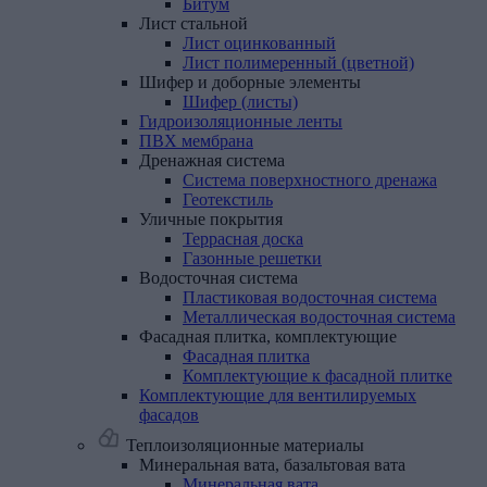
Битум
Лист
стальной
Лист оцинкованный
Лист полимеренный (цветной)
Шифер
и
доборные
элементы
Шифер (листы)
Гидроизоляционные
ленты
ПВХ
мембрана
Дренажная
система
Система поверхностного дренажа
Геотекстиль
Уличные
покрытия
Террасная доска
Газонные решетки
Водосточная
система
Пластиковая водосточная система
Металлическая водосточная система
Фасадная
плитка,
комплектующие
Фасадная плитка
Комплектующие к фасадной плитке
Комплектующие
для
вентилируемых
фасадов
Теплоизоляционные материалы
Минеральная
вата,
базальтовая
вата
Минеральная вата