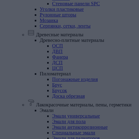
Стеновые панели SPC
Уголки
пластиковые
Рулонные
шторы
Мозаика
Серпянки,
сетки,
ленты
Древесные материалы
Древесно-плитные
материалы
ОСП
ДВП
Фанера
ДСП
ЦСП
Пиломатериал
Погонажные изделия
Брус
Брусок
Доска обрезная
Лакокрасочные материалы, пены, герметики
Эмали
Эмали универсальные
Эмали для пола
Эмали антикоррозионные
Специальные эмали
Эмали для радиаторов