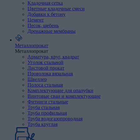
Кладочная
сетка
Цветные
кладочные
смеси
Добавки
к
бетону
Цемент
Песок,
щебень
Дренажные
мембраны
Металлопрокат
Металлопрокат
Арматура,
круг,
квадрат
Уголок
стальной
Листовой
прокат
Проволока
вязальная
Швеллер
Полоса
стальная
Комплектующие
для
опалубки
Винтовые
сваи
и
комплектующие
Фитинги
стальные
Труба
стальная
Труба профильная
Труба водогазопроводная
Труба круглая