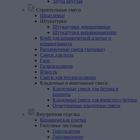
Труба круглая
Строительные смеси
Шпатлевки
Штукатурки
Штукатурки декоративные
Штукатурки выравнивающие
Клей
для
керамической
плитки
и
керамогранита
Расшивочные
смеси
(затирки)
Смеси
для
пола
Гипс
Гидроизоляция
Известь
Смеси
для
теплоизоляции
Кладочные
и
монтажные
смеси
Кладочные смеси для бетона и
кирпича
Кладочные смеси для ячеистого бетона
Огнеупорные кладочные смеси
Внутренняя отделка
Керамическая
плитка
Гипсовые
листовые
Гипсокартон
Гипсоволокно