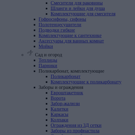
Смесители для раковины
Шланги и лейки для душа
Комплектующие для смесителя
Гофросифоны,
сифоны
Полотенцесушители
Подводки
гибкие
Комплектующие
к
сантехнике
Аксессуары
для
ванных
комнат
Мойки
Сад и огород
Теплицы
Парники
Поликарбонат,
комплектующие
Поликарбонат
Комплектующие к поликарбонату
Заборы
и
ограждения
Евроштакетник
Ворота
Забор-жалюзи
Калитки
Каркасы
Колпаки
Ограждения из 3Д сетки
Заборы из профнастила