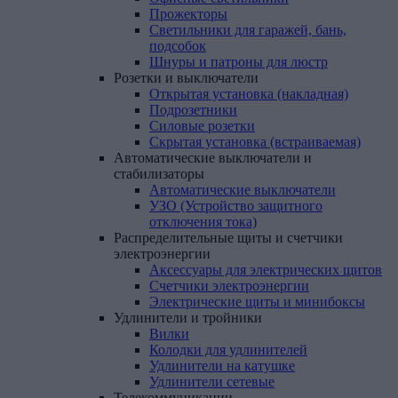
Прожекторы
Светильники для гаражей, бань,
подсобок
Шнуры и патроны для люстр
Розетки
и
выключатели
Открытая установка (накладная)
Подрозетники
Силовые розетки
Скрытая установка (встраиваемая)
Автоматические
выключатели
и
стабилизаторы
Автоматические выключатели
УЗО (Устройство защитного
отключения тока)
Распределительные
щиты
и
счетчики
электроэнергии
Аксессуары для электрических щитов
Счетчики электроэнергии
Электрические щиты и минибоксы
Удлинители
и
тройники
Вилки
Колодки для удлинителей
Удлинители на катушке
Удлинители сетевые
Телекоммуникации