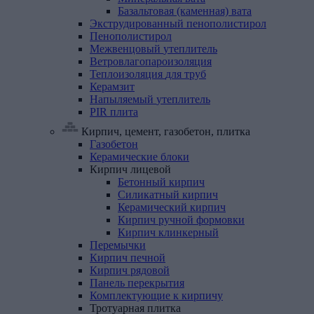
Базальтовая (каменная) вата
Экструдированный
пенополистирол
Пенополистирол
Межвенцовый
утеплитель
Ветровлагопароизоляция
Теплоизоляция
для
труб
Керамзит
Напыляемый
утеплитель
PIR
плита
Кирпич, цемент, газобетон, плитка
Газобетон
Керамические
блоки
Кирпич
лицевой
Бетонный кирпич
Силикатный кирпич
Керамический кирпич
Кирпич ручной формовки
Кирпич клинкерный
Перемычки
Кирпич
печной
Кирпич
рядовой
Панель
перекрытия
Комплектующие
к
кирпичу
Тротуарная
плитка