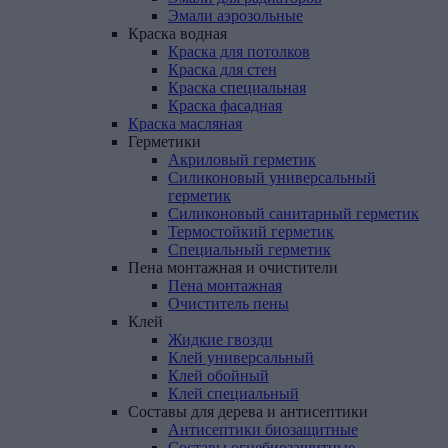
Эмали аэрозольные
Краска
водная
Краска для потолков
Краска для стен
Краска специальная
Краска фасадная
Краска
масляная
Герметики
Акриловый герметик
Силиконовый универсальный
герметик
Силиконовый санитарный герметик
Термостойкий герметик
Специальный герметик
Пена
монтажная
и
очистители
Пена монтажная
Очиститель пены
Клей
Жидкие гвозди
Клей универсальный
Клей обойный
Клей специальный
Составы
для
дерева
и
антисептики
Антисептики биозащитные
Составы огнебиозащитные