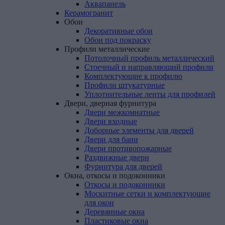
Аквапанель
Керамогранит
Обои
Декоративные обои
Обои под покраску
Профили
металлические
Потолочный профиль металлический
Стоечный и направляющий профили
Комплектующие к профилю
Профили штукатурные
Уплотнительные ленты для профилей
Двери,
дверная
фурнитура
Двери межкомнатные
Двери входные
Доборные элементы для дверей
Двери для бани
Двери противопожарные
Раздвижные двери
Фурнитура для дверей
Окна,
откосы
и
подоконники
Откосы и подоконники
Москитные сетки и комплектующие
для окон
Деревянные окна
Пластиковые окна