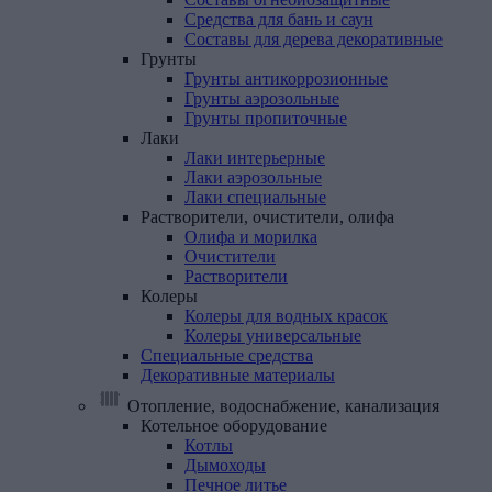
Средства для бань и саун
Составы для дерева декоративные
Грунты
Грунты антикоррозионные
Грунты аэрозольные
Грунты пропиточные
Лаки
Лаки интерьерные
Лаки аэрозольные
Лаки специальные
Растворители,
очистители,
олифа
Олифа и морилка
Очистители
Растворители
Колеры
Колеры для водных красок
Колеры универсальные
Специальные
средства
Декоративные
материалы
Отопление, водоснабжение, канализация
Котельное
оборудование
Котлы
Дымоходы
Печное литье