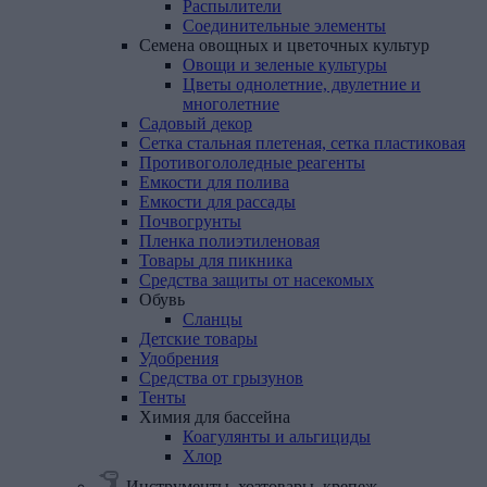
Распылители
Соединительные элементы
Семена
овощных
и
цветочных
культур
Овощи и зеленые культуры
Цветы однолетние, двулетние и
многолетние
Садовый
декор
Сетка
стальная
плетеная,
сетка
пластиковая
Противогололедные
реагенты
Емкости
для
полива
Емкости
для
рассады
Почвогрунты
Пленка
полиэтиленовая
Товары
для
пикника
Средства
защиты
от
насекомых
Обувь
Сланцы
Детские
товары
Удобрения
Средства
от
грызунов
Тенты
Химия
для
бассейна
Коагулянты и альгициды
Хлор
Инструменты, хозтовары, крепеж