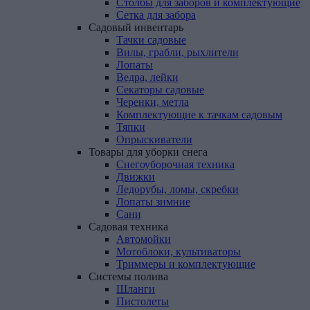
Столбы для заборов и комплектующие
Сетка для забора
Садовый
инвентарь
Тачки садовые
Вилы, грабли, рыхлители
Лопаты
Ведра, лейки
Секаторы садовые
Черенки, метла
Комплектующие к тачкам садовым
Тяпки
Опрыскиватели
Товары
для
уборки
снега
Снегоуборочная техника
Движки
Ледорубы, ломы, скребки
Лопаты зимние
Сани
Садовая
техника
Автомойки
Мотоблоки, культиваторы
Триммеры и комплектующие
Системы
полива
Шланги
Пистолеты