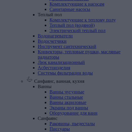
Комплектующие к насосам
Санитарные насосы
Теплый
пол
Комплектующие к теплому полу
Теплый пол (водяной)
Электрический теплый пол
Водонагреватели
Водосчетчики
Инструмент
сантехнический
Конвекторы,
тепловые
пушки,
масляные
радиаторы
Люк
канализационный
Асбестоизделия
Системы
фильтрации
воды
Санфаянс, ванная, кухня
Ванны
Ванны чугунные
Ванны стальные
Ванны акриловые
Экраны под ванны
Оборудование для ванн
Санфаянс
Раковины, пьедесталы
Писсуары