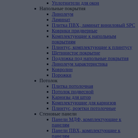
Уплотнители для окон
Напольные
покрытия
Линолеум
Ламинат
Плитка ПВХ, ламинат виниловый SPC
Коврики придверные
Комплектующие к напольным
покрытиям
Плинтус, комплектующие к плинтусу
Щетинистое покрытие
Подложка под напольные покрытия
Линолеум характеристика
Ковролин
Порожки
Потолок
Плитка потолочная
Потолок подвесной
Карнизы для штор
Комплектующие для карнизов
Плинтус, розетки потолочные
Стеновые
панели
Панели МДФ, комплектующие к
панелям
Панели ПВХ, комплектующие к
панелям