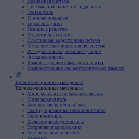
Дренажная
система
Система поверхностного дренажа
Геотекстиль
Уличные
покрытия
Террасная доска
Газонные решетки
Водосточная
система
Пластиковая водосточная система
Металлическая водосточная система
Фасадная
плитка,
комплектующие
Фасадная плитка
Комплектующие к фасадной плитке
Комплектующие
для
вентилируемых
фасадов
Теплоизоляционные материалы
Теплоизоляционные материалы
Минеральная
вата,
базальтовая
вата
Минеральная вата
Базальтовая (каменная) вата
Экструдированный
пенополистирол
Пенополистирол
Межвенцовый
утеплитель
Ветровлагопароизоляция
Теплоизоляция
для
труб
Керамзит