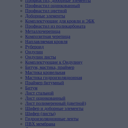
Профнастил,
доборные
элементы
Профнастил оцинкованный
Профнастил цветной
Доборные элементы
Комплектующие для кровли и ЭБК
Профнастил из поликарбоната
Металлочерепица
Композитная
черепица
Наплавляемая
кровля
Рубероид
Ондулин
Ондулин листы
Комплектующие к Ондулину
Битум,
мастика,
праймер
Мастика кровельная
Мастика гидроизоляционная
Праймер битумный
Битум
Лист
стальной
Лист оцинкованный
Лист полимеренный (цветной)
Шифер
и
доборные
элементы
Шифер (листы)
Гидроизоляционные
ленты
ПВХ
мембрана