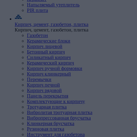
Напыляемый
утеплитель
PIR
плита
Кирпич, цемент, газобетон, плитка
Кирпич, цемент, газобетон, плитка
Газобетон
Керамические
блоки
Кирпич
лицевой
Бетонный кирпич
Силикатный кирпич
Керамический кирпич
Кирпич ручной формовки
Кирпич клинкерный
Перемычки
Кирпич
печной
Кирпич
рядовой
Панель
перекрытия
Комплектующие
к
кирпичу
Тротуарная
плитка
Вибролитая тротуарная плитка
Вибропрессованная брусчатка
Клинкерная брусчатка
Резиновая плитка
Инструмент
для
газобетона