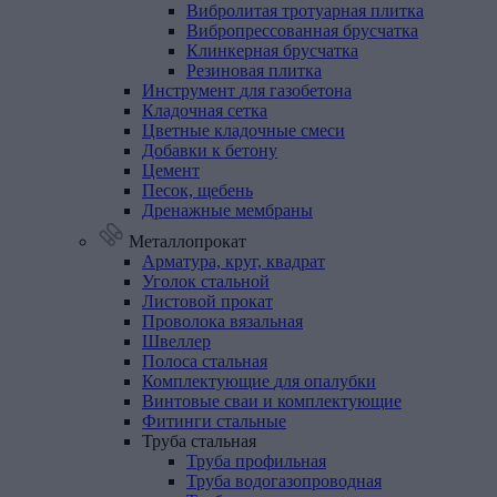
Вибролитая тротуарная плитка
Вибропрессованная брусчатка
Клинкерная брусчатка
Резиновая плитка
Инструмент
для
газобетона
Кладочная
сетка
Цветные
кладочные
смеси
Добавки
к
бетону
Цемент
Песок,
щебень
Дренажные
мембраны
Металлопрокат
Арматура,
круг,
квадрат
Уголок
стальной
Листовой
прокат
Проволока
вязальная
Швеллер
Полоса
стальная
Комплектующие
для
опалубки
Винтовые
сваи
и
комплектующие
Фитинги
стальные
Труба
стальная
Труба профильная
Труба водогазопроводная