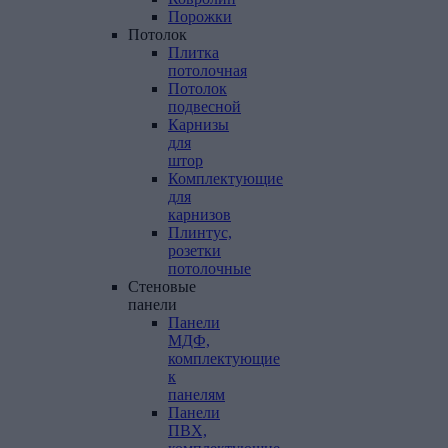
Порожки
Потолок
Плитка
потолочная
Потолок
подвесной
Карнизы
для
штор
Комплектующие
для
карнизов
Плинтус,
розетки
потолочные
Стеновые
панели
Панели
МДФ,
комплектующие
к
панелям
Панели
ПВХ,