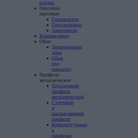
плитка
Гипсовые
листовые
Гипсокартон
Гипсоволокно
Аквапанель
Керамогранит
Обои
Декоративные
обои
Обои
под
покраску
Профили
металлические
Потолочный
профиль
металлический
Стоечный
и
направляющий
профили
Комплектующие
к
профилю