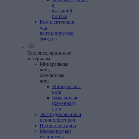
к
фасадной
плитке
Комплектующие
для
вентилируемых
фасадов
Теплоизоляционные
материалы
Минеральная
вата,
базальтовая
вата
Минеральная
вата
Базальтовая
(каменная)
вата
Экструдированный
пенополистирол
Пенополистирол
Межвенцовый
утеплитель