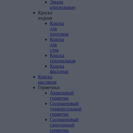
Эмали
аэрозольные
Краска
водная
Краска
для
потолков
Краска
для
стен
Краска
специальная
Краска
фасадная
Краска
масляная
Герметики
Акриловый
герметик
Силиконовый
универсальный
герметик
Силиконовый
санитарный
герметик