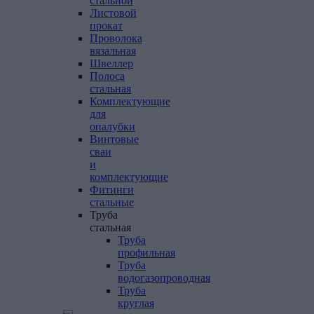
стальной
Листовой
прокат
Проволока
вязальная
Швеллер
Полоса
стальная
Комплектующие
для
опалубки
Винтовые
сваи
и
комплектующие
Фитинги
стальные
Труба
стальная
Труба
профильная
Труба
водогазопроводная
Труба
круглая