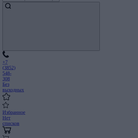
+7
(3852)
548-
308
Без
выходных
Избранное
Нет
списков