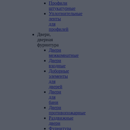
Профили
штукатурные
Уплотнительные
ленты
для
профилей
Двери,
дверная
фурнитура
Двери
межкомнатные
Двери
входные
Доборные
элементы
для
дверей
Двери
для
бани
Двери
противопожарные
Раздвижные
двери
Фурнитура