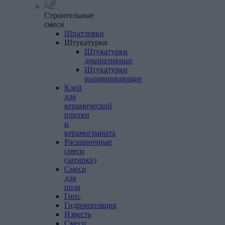
Строительные
смеси
Шпатлевки
Штукатурки
Штукатурки
декоративные
Штукатурки
выравнивающие
Клей
для
керамической
плитки
и
керамогранита
Расшивочные
смеси
(затирки)
Смеси
для
пола
Гипс
Гидроизоляция
Известь
Смеси