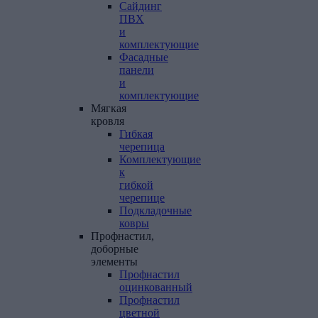
Сайдинг
ПВХ
и
комплектующие
Фасадные
панели
и
комплектующие
Мягкая
кровля
Гибкая
черепица
Комплектующие
к
гибкой
черепице
Подкладочные
ковры
Профнастил,
доборные
элементы
Профнастил
оцинкованный
Профнастил
цветной