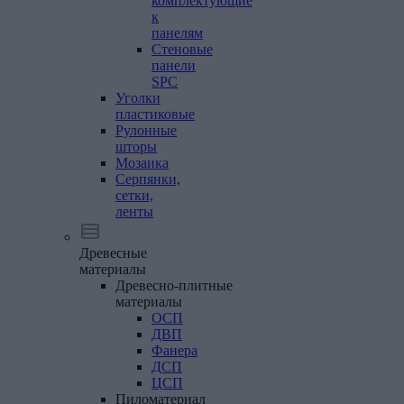
комплектующие
к
панелям
Стеновые
панели
SPC
Уголки
пластиковые
Рулонные
шторы
Мозаика
Серпянки,
сетки,
ленты
Древесные
материалы
Древесно-плитные
материалы
ОСП
ДВП
Фанера
ДСП
ЦСП
Пиломатериал