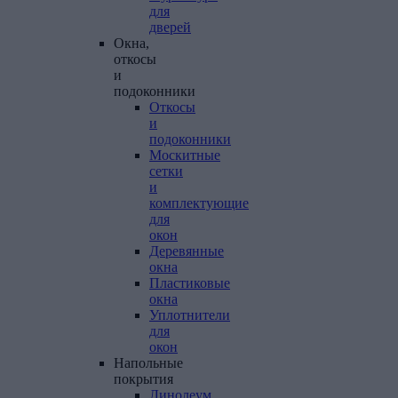
для
дверей
Окна,
откосы
и
подоконники
Откосы
и
подоконники
Москитные
сетки
и
комплектующие
для
окон
Деревянные
окна
Пластиковые
окна
Уплотнители
для
окон
Напольные
покрытия
Линолеум