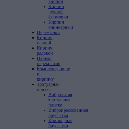
кирпич
Кирпич
ручной
формовки
Кирпич
клинкерный
Перемычки
Кирпич
печной
Кирпич
рядовой
Панель
перекрытия
Комплектующие
к
кирпичу
Тротуарная
плитка
Вибролитая
тротуарная
плитка
Вибропрессованная
брусчатка
Клинкерная
брусчатка