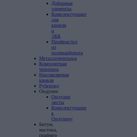
Доборные
элементы
Комплектующие
для
кровли
и
ЭБК
Профнастил
из
поликарбоната
Металлочерепица
Композитная
черепица
Наплавляемая
кровля
Рубероид
Ондулин
Ондулин
листы
Комплектующие
к
Ондулину
Битум,
мастика,
праймер