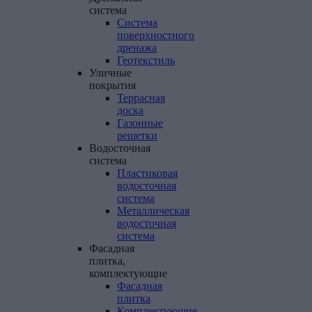
система
Система
поверхностного
дренажа
Геотекстиль
Уличные
покрытия
Террасная
доска
Газонные
решетки
Водосточная
система
Пластиковая
водосточная
система
Металлическая
водосточная
система
Фасадная
плитка,
комплектующие
Фасадная
плитка
Комплектующие