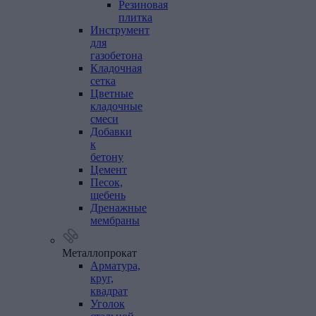
Резиновая
плитка
Инструмент
для
газобетона
Кладочная
сетка
Цветные
кладочные
смеси
Добавки
к
бетону
Цемент
Песок,
щебень
Дренажные
мембраны
Металлопрокат
Арматура,
круг,
квадрат
Уголок