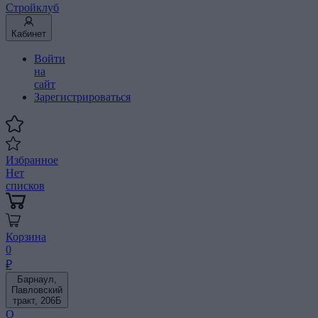
Стройклуб
Кабинет
Войти
на
сайт
Зарегистрироваться
Избранное
Нет
списков
Корзина
0
₽
Барнаул,
Павловский
тракт, 206Б
О