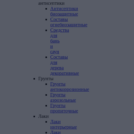
антисептики
Антисептики
биозащитные
Составы
огнебиозащитные
Средства
для
бань
и
саун
Составы
для
дерева
декоративные
Грунты
Грунты
антикоррозионные
Грунты
аэрозольные
Грунты
пропиточные
Лаки
Лаки
интерьерные
Лаки