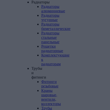
Радиаторы
Радиаторы
алюминиевые
Радиаторы
чугунные
Радиаторы
биметаллические
Радиаторы
стальные
панельные
Решетки
радиаторные
Комплектующие
к
радиаторам
Трубы
и
фитинги
Фитинги
резьбовые
Краны
шаровые,
вентили,
коллекторы
Трубы