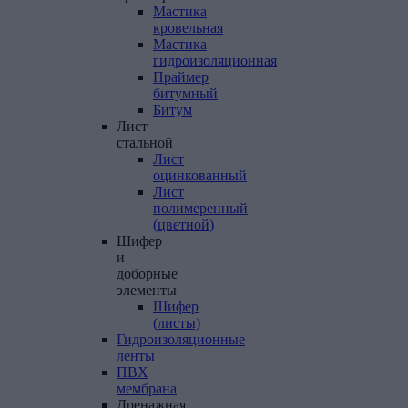
Мастика
кровельная
Мастика
гидроизоляционная
Праймер
битумный
Битум
Лист
стальной
Лист
оцинкованный
Лист
полимеренный
(цветной)
Шифер
и
доборные
элементы
Шифер
(листы)
Гидроизоляционные
ленты
ПВХ
мембрана
Дренажная