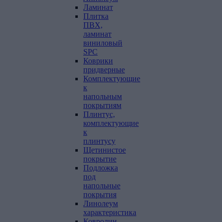
Ламинат
Плитка
ПВХ,
ламинат
виниловый
SPC
Коврики
придверные
Комплектующие
к
напольным
покрытиям
Плинтус,
комплектующие
к
плинтусу
Щетинистое
покрытие
Подложка
под
напольные
покрытия
Линолеум
характеристика
Ковролин