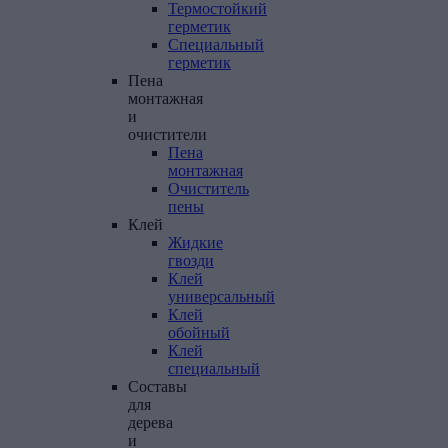
Термостойкий
герметик
Специальный
герметик
Пена
монтажная
и
очистители
Пена
монтажная
Очиститель
пены
Клей
Жидкие
гвозди
Клей
универсальный
Клей
обойный
Клей
специальный
Составы
для
дерева
и