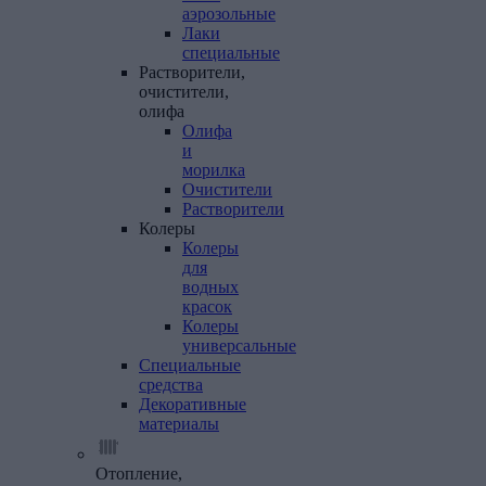
аэрозольные
Лаки
специальные
Растворители,
очистители,
олифа
Олифа
и
морилка
Очистители
Растворители
Колеры
Колеры
для
водных
красок
Колеры
универсальные
Специальные
средства
Декоративные
материалы
Отопление,