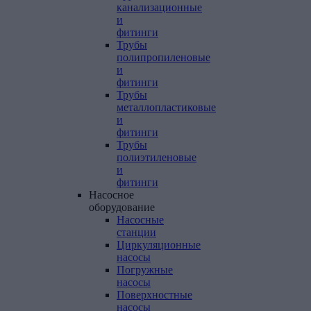
канализационные
и
фитинги
Трубы
полипропиленовые
и
фитинги
Трубы
металлопластиковые
и
фитинги
Трубы
полиэтиленовые
и
фитинги
Насосное
оборудование
Насосные
станции
Циркуляционные
насосы
Погружные
насосы
Поверхностные
насосы