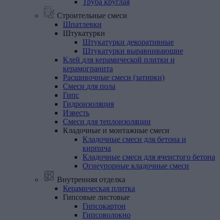
Труба круглая
Строительные смеси
Шпатлевки
Штукатурки
Штукатурки декоративные
Штукатурки выравнивающие
Клей
для
керамической
плитки
и
керамогранита
Расшивочные
смеси
(затирки)
Смеси
для
пола
Гипс
Гидроизоляция
Известь
Смеси
для
теплоизоляции
Кладочные
и
монтажные
смеси
Кладочные смеси для бетона и
кирпича
Кладочные смеси для ячеистого бетона
Огнеупорные кладочные смеси
Внутренняя отделка
Керамическая
плитка
Гипсовые
листовые
Гипсокартон
Гипсоволокно