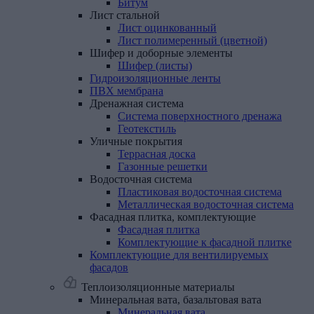
Битум
Лист
стальной
Лист оцинкованный
Лист полимеренный (цветной)
Шифер
и
доборные
элементы
Шифер (листы)
Гидроизоляционные
ленты
ПВХ
мембрана
Дренажная
система
Система поверхностного дренажа
Геотекстиль
Уличные
покрытия
Террасная доска
Газонные решетки
Водосточная
система
Пластиковая водосточная система
Металлическая водосточная система
Фасадная
плитка,
комплектующие
Фасадная плитка
Комплектующие к фасадной плитке
Комплектующие
для
вентилируемых
фасадов
Теплоизоляционные материалы
Минеральная
вата,
базальтовая
вата
Минеральная вата