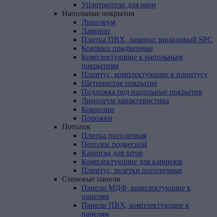
Уплотнители для окон
Напольные
покрытия
Линолеум
Ламинат
Плитка ПВХ, ламинат виниловый SPC
Коврики придверные
Комплектующие к напольным
покрытиям
Плинтус, комплектующие к плинтусу
Щетинистое покрытие
Подложка под напольные покрытия
Линолеум характеристика
Ковролин
Порожки
Потолок
Плитка потолочная
Потолок подвесной
Карнизы для штор
Комплектующие для карнизов
Плинтус, розетки потолочные
Стеновые
панели
Панели МДФ, комплектующие к
панелям
Панели ПВХ, комплектующие к
панелям