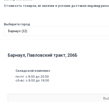
Биде
Унитазы, инсталляции и
Стоимость товаров, их наличие и условие доставки индивидуаль
комплектующие
Душевые
кабины,
уголки,
поддоны
Душевые кабины
Душевые поддоны
Выберите город
Душевые двери и стекла
Душевые ограждения
Душевые уголки
Вентиляция
Воздуховоды
Люки ревизионные
Вентиляторы
Барнаул, Павловский тракт, 206Б
Решетки вентиляционные
Панели декоративные
Клапаны приточные
Складской комплекс
Мебель
для
ванных
комнат
Тумба
пн-пт: с 8:00 до 20:00
сб-вс: с 8:00 до 18:00
Зеркало
Шкаф
Смесители
и
душевое
оборудование
Смесители для кухни
Смесители гигиенические
Вы
Смесители для ванны
Смесители и стойки для душа