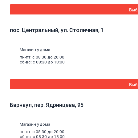
Распылители
Соединительные элементы
Выб
Семена
овощных
и
цветочных
культур
Овощи и зеленые культуры
Цветы однолетние, двулетние и
пос. Центральный, ул. Столичная, 1
многолетние
Садовый
декор
Сетка
стальная
плетеная,
сетка
пластиковая
Противогололедные
реагенты
Магазин у дома
Емкости
для
полива
пн-пт: с 08:30 до 20:00
Емкости
для
рассады
сб-вс: с 08:30 до 18:00
Почвогрунты
Пленка
полиэтиленовая
Товары
для
пикника
Средства
защиты
от
насекомых
Обувь
Выб
Сланцы
Детские
товары
Удобрения
Барнаул, пер. Ядринцева, 95
Средства
от
грызунов
Тенты
Химия
для
бассейна
Коагулянты и альгициды
Магазин у дома
Хлор
пн-пт: с 08:30 до 20:00
сб-вс: с 08:30 до 18:00
Инструменты, хозтовары, крепеж