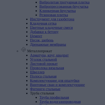
Вибролитая тротуарная плитка
Вибропрессованная брусчатка
Клинкерная брусчатка
Резиновая плитка
Инструмент
для
газобетона
Кладочная
сетка
Цветные
кладочные
смеси
Добавки
к
бетону
Цемент
Песок,
щебень
Дренажные
мембраны
Металлопрокат
Арматура,
круг,
квадрат
Уголок
стальной
Листовой
прокат
Проволока
вязальная
Швеллер
Полоса
стальная
Комплектующие
для
опалубки
Винтовые
сваи
и
комплектующие
Фитинги
стальные
Труба
стальная
Труба профильная
Труба водогазопроводная