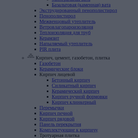
Базальтовая (каменная) вата
Экструдированный
пенополистирол
Пенополистирол
Межвенцовый
утеплитель
Ветровлагопароизоляция
Теплоизоляция
для
труб
Керамзит
Напыляемый
утеплитель
PIR
плита
Кирпич, цемент, газобетон, плитка
Газобетон
Керамические
блоки
Кирпич
лицевой
Бетонный кирпич
Силикатный кирпич
Керамический кирпич
Кирпич ручной формовки
Кирпич клинкерный
Перемычки
Кирпич
печной
Кирпич
рядовой
Панель
перекрытия
Комплектующие
к
кирпичу
Тротуарная
плитка