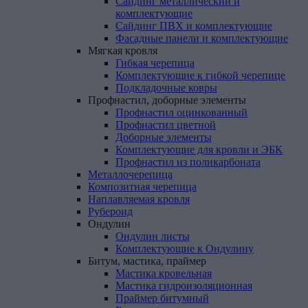
Сайдинг металлический и
комплектующие
Сайдинг ПВХ и комплектующие
Фасадные панели и комплектующие
Мягкая
кровля
Гибкая черепица
Комплектующие к гибкой черепице
Подкладочные ковры
Профнастил,
доборные
элементы
Профнастил оцинкованный
Профнастил цветной
Доборные элементы
Комплектующие для кровли и ЭБК
Профнастил из поликарбоната
Металлочерепица
Композитная
черепица
Наплавляемая
кровля
Рубероид
Ондулин
Ондулин листы
Комплектующие к Ондулину
Битум,
мастика,
праймер
Мастика кровельная
Мастика гидроизоляционная
Праймер битумный