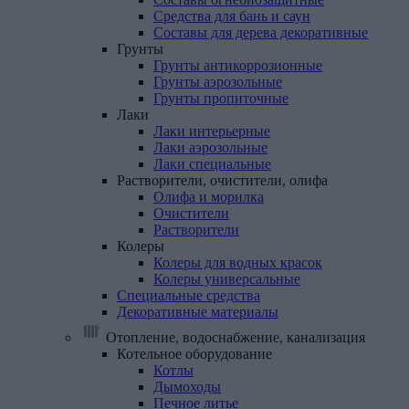
Средства для бань и саун
Составы для дерева декоративные
Грунты
Грунты антикоррозионные
Грунты аэрозольные
Грунты пропиточные
Лаки
Лаки интерьерные
Лаки аэрозольные
Лаки специальные
Растворители,
очистители,
олифа
Олифа и морилка
Очистители
Растворители
Колеры
Колеры для водных красок
Колеры универсальные
Специальные
средства
Декоративные
материалы
Отопление, водоснабжение, канализация
Котельное
оборудование
Котлы
Дымоходы
Печное литье