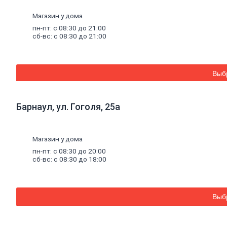
Лестницы, стремянки
Канцелярия
Магазин у дома
Хозяйственно-бытовые товары
пн-пт: с 08:30 до 21:00
Бытовая химия и гигиена
сб-вс: с 08:30 до 21:00
Чистящие средства
Электрика
Кабель
и
монтаж
Силовые кабели
Выб
Гофрированные трубы для кабеля
Клипсы и комплектующие для
гофротрубы
Барнаул, ул. Гоголя, 25а
Хомуты и стяжки кабельные
Кабель-каналы
Крепеж проводов и кабелей
Изолента и термоусадочные трубки
Магазин у дома
Мультиметры
пн-пт: с 08:30 до 20:00
Наконечники, гильзы, СИЗы, колодки
сб-вс: с 08:30 до 18:00
Распределительные коробки
Освещение
Аксессуары для ламп
Встраиваемые светильники (споты)
Выб
Лампы
Ленты светодиодные и аксессуары
Накладные светильники (споты)
Офисные светильники