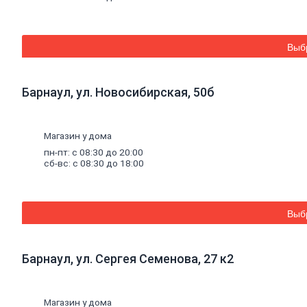
Электроинструмент
Общестроительный инструмент
Бетонообработка
Выб
Деревообрабатывающие инструменты
Расходные материалы для
электроинструмента
Бензогенераторы
Барнаул, ул. Новосибирская, 50б
Ручной
инструмент
Заклепочники и просекатели
Штукатурный инструмент
Малярный инструмент
Магазин у дома
Скобозабивные пистолеты, скобы
пн-пт: с 08:30 до 20:00
Пистолеты для пен, герметиков
сб-вс: с 08:30 до 18:00
Резка и шлифование
Слесарно-столярный инструмент
Измерительный, разметочный
инструмент
Выб
Инструмент для кафеля
Паяльники и аксессуары
Наборы инструментов
Барнаул, ул. Сергея Семенова, 27 к2
Ящики для инструментов
Электромонтажный инструмент
Сварка
Электроды
Магазин у дома