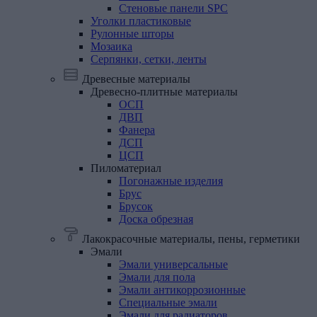
Стеновые панели SPC
Уголки
пластиковые
Рулонные
шторы
Мозаика
Серпянки,
сетки,
ленты
Древесные материалы
Древесно-плитные
материалы
ОСП
ДВП
Фанера
ДСП
ЦСП
Пиломатериал
Погонажные изделия
Брус
Брусок
Доска обрезная
Лакокрасочные материалы, пены, герметики
Эмали
Эмали универсальные
Эмали для пола
Эмали антикоррозионные
Специальные эмали
Эмали для радиаторов