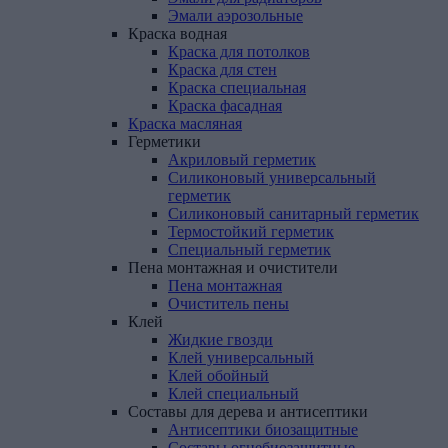
Эмали аэрозольные
Краска
водная
Краска для потолков
Краска для стен
Краска специальная
Краска фасадная
Краска
масляная
Герметики
Акриловый герметик
Силиконовый универсальный
герметик
Силиконовый санитарный герметик
Термостойкий герметик
Специальный герметик
Пена
монтажная
и
очистители
Пена монтажная
Очиститель пены
Клей
Жидкие гвозди
Клей универсальный
Клей обойный
Клей специальный
Составы
для
дерева
и
антисептики
Антисептики биозащитные
Составы огнебиозащитные