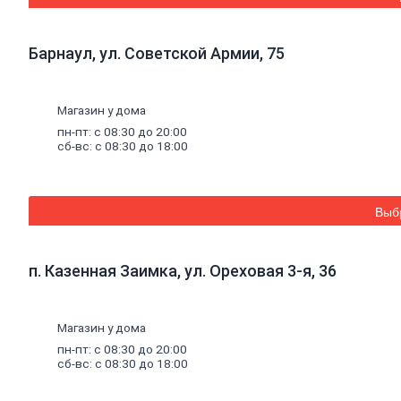
Столбы для заборов и комплектующие
Сетка для забора
Садовый
инвентарь
Барнаул, ул. Советской Армии, 75
Тачки садовые
Вилы, грабли, рыхлители
Лопаты
Ведра, лейки
Магазин у дома
Секаторы садовые
пн-пт: с 08:30 до 20:00
Черенки, метла
сб-вс: с 08:30 до 18:00
Комплектующие к тачкам садовым
Тяпки
Опрыскиватели
Товары
для
уборки
снега
Снегоуборочная техника
Выб
Движки
Ледорубы, ломы, скребки
Лопаты зимние
п. Казенная Заимка, ул. Ореховая 3-я, 36
Сани
Садовая
техника
Автомойки
Мотоблоки, культиваторы
Магазин у дома
Триммеры и комплектующие
пн-пт: с 08:30 до 20:00
Системы
полива
сб-вс: с 08:30 до 18:00
Шланги
Пистолеты