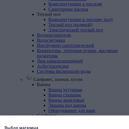
Комплектующие к насосам
Санитарные насосы
Теплый
пол
Комплектующие к теплому полу
Теплый пол (водяной)
Электрический теплый пол
Водонагреватели
Водосчетчики
Инструмент
сантехнический
Конвекторы,
тепловые
пушки,
масляные
радиаторы
Люк
канализационный
Асбестоизделия
Системы
фильтрации
воды
Санфаянс, ванная, кухня
Ванны
Ванны чугунные
Ванны стальные
Ванны акриловые
Экраны под ванны
Оборудование для ванн
Санфаянс
Раковины, пьедесталы
Писсуары
Выбор магазина