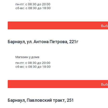
Сварочные аппараты
пн-пт: с 08:30 до 20:00
Аксессуары для сварки
сб-вс: с 08:30 до 18:00
Маски сварщика
Проволока сварочная
Гвозди,
крепеж
Анкеры
Выб
Заклепки
Гвозди
Грузовой крепеж
Дюбели
Барнаул, ул. Антона Петрова, 221г
Саморезы, шурупы
Дюбель-гвозди
Крепеж для деревянного домостроения
Метрический крепеж
Магазин у дома
Крепеж для фасадных систем
пн-пт: с 08:30 до 20:00
Крепления
сб-вс: с 08:30 до 18:00
Хомуты
Химические анкеры и комплектующие
Хозтовары
Средства защиты труда
Выб
Веревки, шнуры, шпагаты
Мешки, коробки, поддоны
Скотчи, ленты
Барнаул, Павловский тракт, 251
Автотовары
Инвентарь для уборки