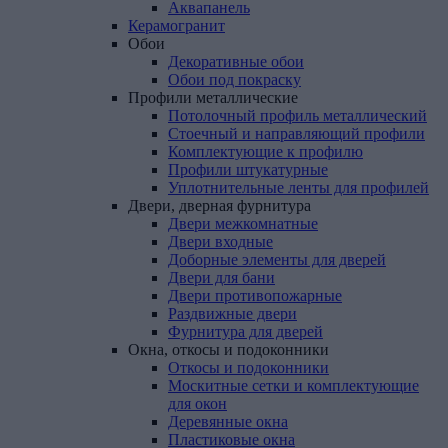
Аквапанель
Керамогранит
Обои
Декоративные обои
Обои под покраску
Профили
металлические
Потолочный профиль металлический
Стоечный и направляющий профили
Комплектующие к профилю
Профили штукатурные
Уплотнительные ленты для профилей
Двери,
дверная
фурнитура
Двери межкомнатные
Двери входные
Доборные элементы для дверей
Двери для бани
Двери противопожарные
Раздвижные двери
Фурнитура для дверей
Окна,
откосы
и
подоконники
Откосы и подоконники
Москитные сетки и комплектующие
для окон
Деревянные окна
Пластиковые окна