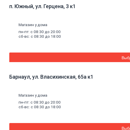
Смесители для раковины
п. Южный, ул. Герцена, 3 к1
Шланги и лейки для душа
Комплектующие для смесителя
Гофросифоны,
сифоны
Полотенцесушители
Магазин у дома
Подводки
гибкие
пн-пт: с 08:30 до 20:00
Комплектующие
к
сантехнике
сб-вс: с 08:30 до 18:00
Аксессуары
для
ванных
комнат
Мойки
Сад и огород
Теплицы
Выб
Парники
Поликарбонат,
комплектующие
Поликарбонат
Барнаул, ул. Власихинская, 65а к1
Комплектующие к поликарбонату
Заборы
и
ограждения
Евроштакетник
Ворота
Магазин у дома
Забор-жалюзи
пн-пт: с 08:30 до 20:00
Калитки
сб-вс: с 08:30 до 18:00
Каркасы
Колпаки
Ограждения из 3Д сетки
Заборы из профнастила
Выб