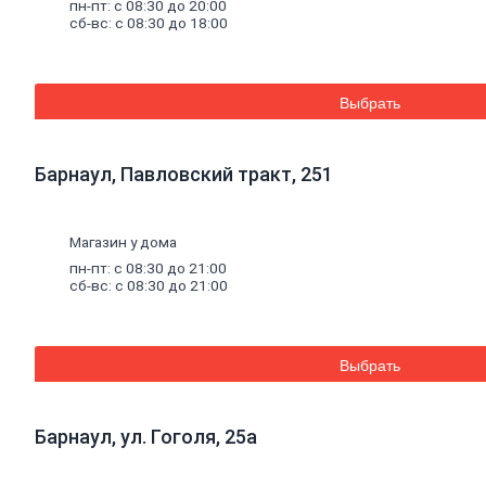
пн-пт: с 08:30 до 20:00
Баки для систем отопления
сб-вс: с 08:30 до 18:00
Средства для чистки котельного
оборудования
Печи и комплектующие
Аксессуары для бани и сауны
Выбрать
Радиаторы
Радиаторы алюминиевые
Радиаторы чугунные
Радиаторы биметаллические
Барнаул, Павловский тракт, 251
Радиаторы стальные панельные
Решетки радиаторные
Комплектующие к радиаторам
Магазин у дома
Трубы
и
фитинги
Фитинги резьбовые
пн-пт: с 08:30 до 21:00
Краны шаровые, вентили, коллекторы
сб-вс: с 08:30 до 21:00
Трубы канализационные и фитинги
Трубы полипропиленовые и фитинги
Трубы металлопластиковые и фитинги
Трубы полиэтиленовые и фитинги
Выбрать
Насосное
оборудование
Насосные станции
Циркуляционные насосы
Барнаул, ул. Гоголя, 25а
Погружные насосы
Поверхностные насосы
Дренажные насосы