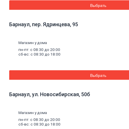
Эмали аэрозольные
Выбрать
Краска
водная
Краска для потолков
Краска для стен
Барнаул, пер. Ядринцева, 95
Краска специальная
Краска фасадная
Краска
масляная
Герметики
Магазин у дома
Акриловый герметик
пн-пт: с 08:30 до 20:00
Силиконовый универсальный
сб-вс: с 08:30 до 18:00
герметик
Силиконовый санитарный герметик
Термостойкий герметик
Специальный герметик
Выбрать
Пена
монтажная
и
очистители
Пена монтажная
Очиститель пены
Клей
Барнаул, ул. Новосибирская, 50б
Жидкие гвозди
Клей универсальный
Клей обойный
Магазин у дома
Клей специальный
Составы
для
дерева
и
антисептики
пн-пт: с 08:30 до 20:00
Антисептики биозащитные
сб-вс: с 08:30 до 18:00
Составы огнебиозащитные