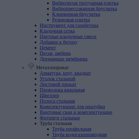
Вибролитая тротуарная плитка
Вибропрессованная брусчатка
Клинкерная брусчатка
Резиновая плитка
Инструмент
для
газобетона
Кладочная
сетка
Цветные
кладочные
смеси
Добавки
к
бетону
Цемент
Песок,
щебень
Дренажные
мембраны
Металлопрокат
Арматура,
круг,
квадрат
Уголок
стальной
Листовой
прокат
Проволока
вязальная
Швеллер
Полоса
стальная
Комплектующие
для
опалубки
Винтовые
сваи
и
комплектующие
Фитинги
стальные
Труба
стальная
Труба профильная
Труба водогазопроводная