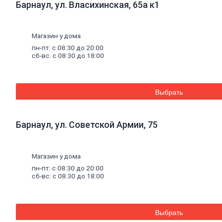
Барнаул, ул. Власихинская, 65а к1
Уплотнители для окон
Напольные
покрытия
Линолеум
Ламинат
Магазин у дома
Плитка ПВХ, ламинат виниловый SPC
пн-пт: с 08:30 до 20:00
Коврики придверные
сб-вс: с 08:30 до 18:00
Комплектующие к напольным
покрытиям
Плинтус, комплектующие к плинтусу
Щетинистое покрытие
Выбрать
Подложка под напольные покрытия
Линолеум характеристика
Ковролин
Порожки
Барнаул, ул. Советской Армии, 75
Потолок
Плитка потолочная
Потолок подвесной
Карнизы для штор
Магазин у дома
Комплектующие для карнизов
пн-пт: с 08:30 до 20:00
Плинтус, розетки потолочные
сб-вс: с 08:30 до 18:00
Стеновые
панели
Панели МДФ, комплектующие к
панелям
Панели ПВХ, комплектующие к
Выбрать
панелям