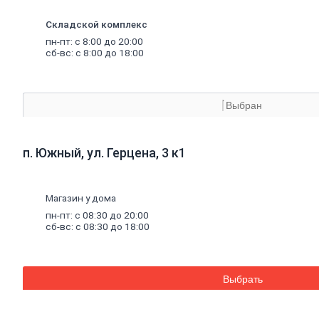
Аквапанель
Керамогранит
Складской комплекс
Обои
пн-пт: с 8:00 до 20:00
Декоративные обои
сб-вс: с 8:00 до 18:00
Обои под покраску
Профили
металлические
Потолочный профиль металлический
Стоечный и направляющий профили
Выбран
Комплектующие к профилю
Профили штукатурные
Уплотнительные ленты для профилей
Двери,
дверная
фурнитура
п. Южный, ул. Герцена, 3 к1
Двери межкомнатные
Двери входные
Доборные элементы для дверей
Двери для бани
Магазин у дома
Двери противопожарные
пн-пт: с 08:30 до 20:00
Раздвижные двери
сб-вс: с 08:30 до 18:00
Фурнитура для дверей
Окна,
откосы
и
подоконники
Откосы и подоконники
Москитные сетки и комплектующие
Выбрать
для окон
Деревянные окна
Пластиковые окна