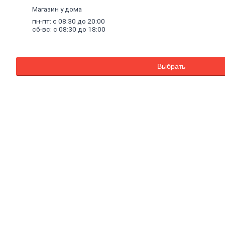
Комплектующие к насосам
Магазин у дома
Санитарные насосы
пн-пт: с 08:30 до 20:00
Теплый
пол
сб-вс: с 08:30 до 18:00
Комплектующие к теплому полу
Теплый пол (водяной)
Электрический теплый пол
Водонагреватели
Выбрать
Водосчетчики
Инструмент
сантехнический
Конвекторы,
тепловые
пушки,
масляные
радиаторы
Люк
канализационный
Асбестоизделия
Системы
фильтрации
воды
Санфаянс, ванная, кухня
Ванны
Ванны чугунные
Ванны стальные
Ванны акриловые
Экраны под ванны
Оборудование для ванн
Санфаянс
Раковины, пьедесталы
Писсуары