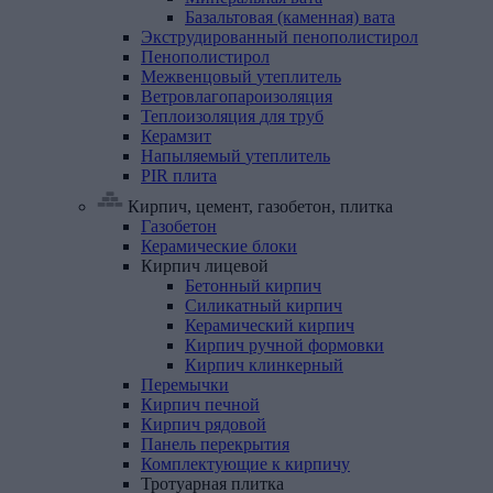
Базальтовая (каменная) вата
Экструдированный
пенополистирол
Пенополистирол
Межвенцовый
утеплитель
Ветровлагопароизоляция
Теплоизоляция
для
труб
Керамзит
Напыляемый
утеплитель
PIR
плита
Кирпич, цемент, газобетон, плитка
Газобетон
Керамические
блоки
Кирпич
лицевой
Бетонный кирпич
Силикатный кирпич
Керамический кирпич
Кирпич ручной формовки
Кирпич клинкерный
Перемычки
Кирпич
печной
Кирпич
рядовой
Панель
перекрытия
Комплектующие
к
кирпичу
Тротуарная
плитка