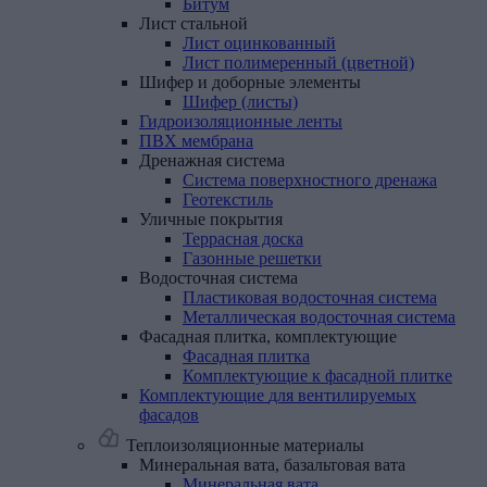
Битум
Лист
стальной
Лист оцинкованный
Лист полимеренный (цветной)
Шифер
и
доборные
элементы
Шифер (листы)
Гидроизоляционные
ленты
ПВХ
мембрана
Дренажная
система
Система поверхностного дренажа
Геотекстиль
Уличные
покрытия
Террасная доска
Газонные решетки
Водосточная
система
Пластиковая водосточная система
Металлическая водосточная система
Фасадная
плитка,
комплектующие
Фасадная плитка
Комплектующие к фасадной плитке
Комплектующие
для
вентилируемых
фасадов
Теплоизоляционные материалы
Минеральная
вата,
базальтовая
вата
Минеральная вата