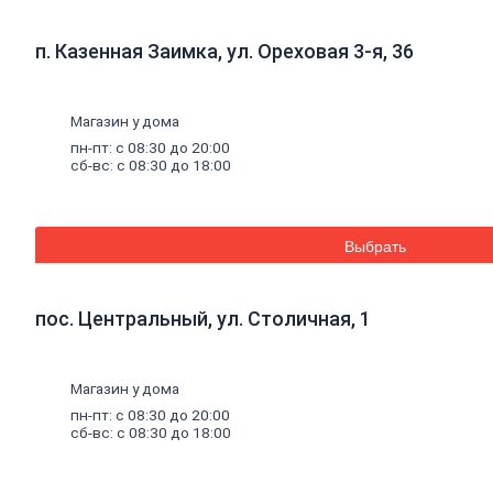
Стеновые панели SPC
Уголки
пластиковые
п. Казенная Заимка, ул. Ореховая 3-я, 36
Рулонные
шторы
Мозаика
Серпянки,
сетки,
ленты
Магазин у дома
Древесные материалы
Древесно-плитные
материалы
пн-пт: с 08:30 до 20:00
ОСП
сб-вс: с 08:30 до 18:00
ДВП
Фанера
ДСП
ЦСП
Выбрать
Пиломатериал
Погонажные изделия
Брус
пос. Центральный, ул. Столичная, 1
Брусок
Доска обрезная
Лакокрасочные материалы, пены, герметики
Магазин у дома
Эмали
Эмали универсальные
пн-пт: с 08:30 до 20:00
Эмали для пола
сб-вс: с 08:30 до 18:00
Эмали антикоррозионные
Специальные эмали
Эмали для радиаторов