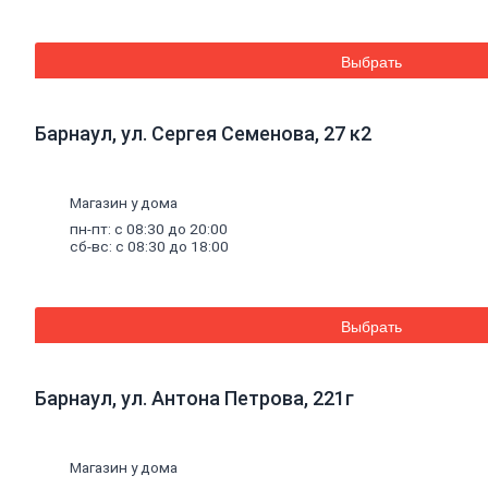
Средства для бань и саун
Составы для дерева декоративные
Грунты
Выбрать
Грунты антикоррозионные
Грунты аэрозольные
Грунты пропиточные
Барнаул, ул. Сергея Семенова, 27 к2
Лаки
Лаки интерьерные
Лаки аэрозольные
Лаки специальные
Магазин у дома
Растворители,
очистители,
олифа
пн-пт: с 08:30 до 20:00
Олифа и морилка
сб-вс: с 08:30 до 18:00
Очистители
Растворители
Колеры
Колеры для водных красок
Выбрать
Колеры универсальные
Специальные
средства
Декоративные
материалы
Барнаул, ул. Антона Петрова, 221г
Отопление, водоснабжение, канализация
Котельное
оборудование
Котлы
Дымоходы
Магазин у дома
Печное литье