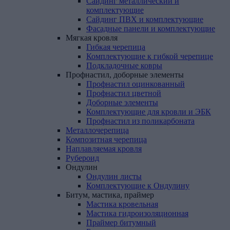
Сайдинг металлический и
комплектующие
Сайдинг ПВХ и комплектующие
Фасадные панели и комплектующие
Мягкая
кровля
Гибкая черепица
Комплектующие к гибкой черепице
Подкладочные ковры
Профнастил,
доборные
элементы
Профнастил оцинкованный
Профнастил цветной
Доборные элементы
Комплектующие для кровли и ЭБК
Профнастил из поликарбоната
Металлочерепица
Композитная
черепица
Наплавляемая
кровля
Рубероид
Ондулин
Ондулин листы
Комплектующие к Ондулину
Битум,
мастика,
праймер
Мастика кровельная
Мастика гидроизоляционная
Праймер битумный