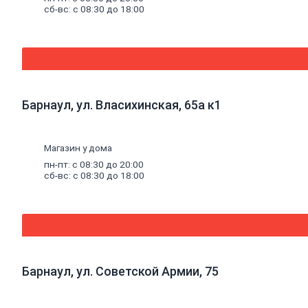
комплектующие
сб-вс: с 08:30 до 18:00
к
панелям
Стеновые
панели
SPC
Уголки
пластиковые
Рулонные
Барнаул, ул. Власихинская, 65а к1
шторы
Мозаика
Серпянки,
Магазин у дома
сетки,
ленты
пн-пт: с 08:30 до 20:00
сб-вс: с 08:30 до 18:00
Древесные
материалы
Древесно-плитные
материалы
ОСП
ДВП
Фанера
Барнаул, ул. Советской Армии, 75
ДСП
ЦСП
Пиломатериал