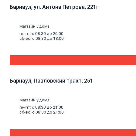
Термостойкий
Барнаул, ул. Антона Петрова, 221г
герметик
Специальный
герметик
Пена
Магазин у дома
монтажная
пн-пт: с 08:30 до 20:00
и
сб-вс: с 08:30 до 18:00
очистители
Пена
монтажная
Очиститель
пены
Клей
Жидкие
гвозди
Барнаул, Павловский тракт, 251
Клей
универсальный
Клей
Магазин у дома
обойный
Клей
пн-пт: с 08:30 до 21:00
специальный
сб-вс: с 08:30 до 21:00
Составы
для
дерева
и