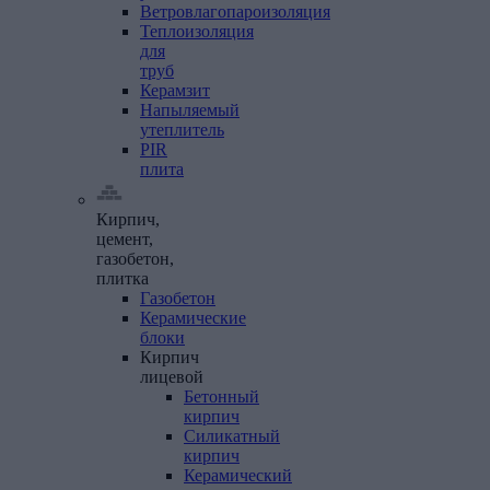
Ветровлагопароизоляция
Теплоизоляция
для
труб
Керамзит
Напыляемый
утеплитель
PIR
плита
Кирпич,
цемент,
газобетон,
плитка
Газобетон
Керамические
блоки
Кирпич
лицевой
Бетонный
кирпич
Силикатный
кирпич
Керамический