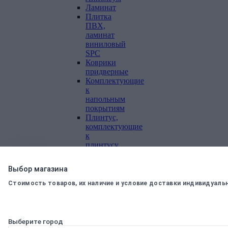
Ламинат
Плитка
ПВХ,
ламинат
виниловый
SPC
Коврики
придверные
Комплектующие
к
напольным
покрытиям
Плинтус,
комплектующие
к
плинтусу
Щетинистое
покрытие
Выбор магазина
Подложка
под
Стоимость товаров, их наличие и условие доставки индивидуаль
напольные
покрытия
Линолеум
характеристика
Выберите город
Ковролин