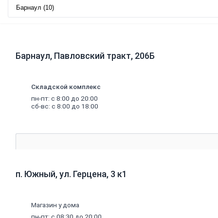
Порожки
Потолок
Плитка
потолочная
Потолок
подвесной
Барнаул, Павловский тракт, 206Б
Карнизы
для
штор
Складской комплекс
Комплектующие
для
пн-пт: с 8:00 до 20:00
карнизов
сб-вс: с 8:00 до 18:00
Плинтус,
розетки
потолочные
Стеновые
панели
Панели
МДФ,
п. Южный, ул. Герцена, 3 к1
комплектующие
к
панелям
Панели
Магазин у дома
ПВХ,
пн-пт: с 08:30 до 20:00