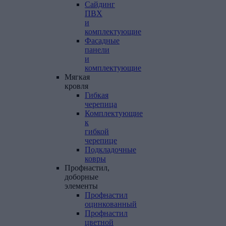
Сайдинг
ПВХ
и
комплектующие
Фасадные
панели
и
комплектующие
Мягкая
кровля
Гибкая
черепица
Комплектующие
к
гибкой
черепице
Подкладочные
ковры
Профнастил,
доборные
элементы
Профнастил
оцинкованный
Профнастил
цветной