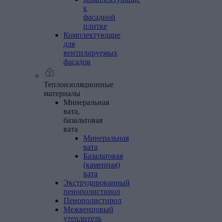
к
фасадной
плитке
Комплектующие
для
вентилируемых
фасадов
Теплоизоляционные
материалы
Минеральная
вата,
базальтовая
вата
Минеральная
вата
Базальтовая
(каменная)
вата
Экструдированный
пенополистирол
Пенополистирол
Межвенцовый
утеплитель