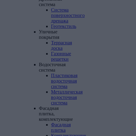
система
Система
поверхностного
дренажа
Геотекстиль
Уличные
покрытия
Террасная
доска
Газонные
решетки
Водосточная
система
Пластиковая
водосточная
система
Металлическая
водосточная
система
Фасадная
плитка,
комплектующие
Фасадная
плитка
Комплектующие