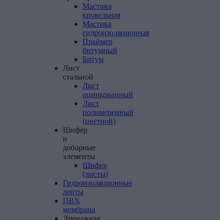
Мастика
кровельная
Мастика
гидроизоляционная
Праймер
битумный
Битум
Лист
стальной
Лист
оцинкованный
Лист
полимеренный
(цветной)
Шифер
и
доборные
элементы
Шифер
(листы)
Гидроизоляционные
ленты
ПВХ
мембрана
Дренажная