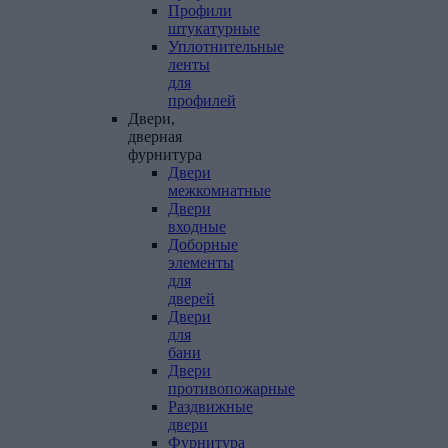
Профили
штукатурные
Уплотнительные
ленты
для
профилей
Двери,
дверная
фурнитура
Двери
межкомнатные
Двери
входные
Доборные
элементы
для
дверей
Двери
для
бани
Двери
противопожарные
Раздвижные
двери
Фурнитура