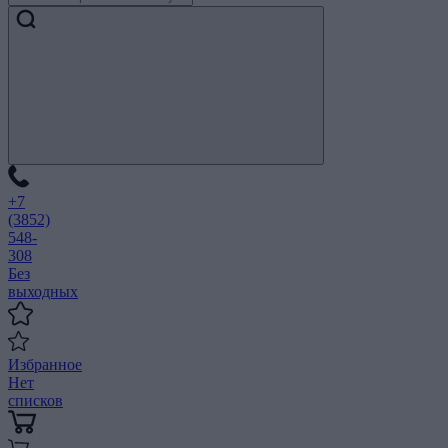
+7
(3852)
548-
308
Без
выходных
Избранное
Нет
списков