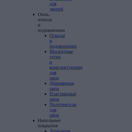
для
дверей
Окна,
откосы
и
подоконники
Откосы
и
подоконники
Москитные
сетки
и
комплектующие
для
окон
Деревянные
окна
Пластиковые
окна
Уплотнители
для
окон
Напольные
покрытия
Линолеум