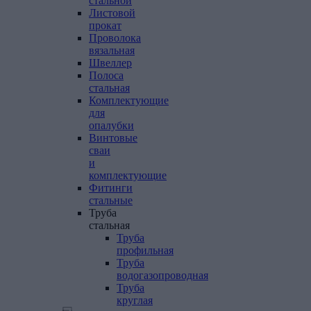
стальной
Листовой
прокат
Проволока
вязальная
Швеллер
Полоса
стальная
Комплектующие
для
опалубки
Винтовые
сваи
и
комплектующие
Фитинги
стальные
Труба
стальная
Труба
профильная
Труба
водогазопроводная
Труба
круглая