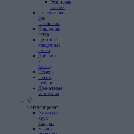
Резиновая
плитка
Инструмент
для
газобетона
Кладочная
сетка
Цветные
кладочные
смеси
Добавки
к
бетону
Цемент
Песок,
щебень
Дренажные
мембраны
Металлопрокат
Арматура,
круг,
квадрат
Уголок