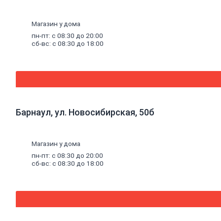
Эмали
аэрозольные
Краска
Магазин у дома
водная
пн-пт: с 08:30 до 20:00
Краска
сб-вс: с 08:30 до 18:00
для
потолков
Краска
для
стен
Краска
специальная
Краска
Барнаул, ул. Новосибирская, 50б
фасадная
Краска
масляная
Магазин у дома
Герметики
Акриловый
пн-пт: с 08:30 до 20:00
герметик
сб-вс: с 08:30 до 18:00
Силиконовый
универсальный
герметик
Силиконовый
санитарный
герметик