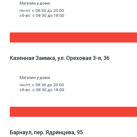
Магазин у дома
Погонажные
изделия
пн-пт: с 08:30 до 20:00
Брус
сб-вс: с 08:30 до 18:00
Брусок
Доска
обрезная
Лакокрасочные
материалы,
пены,
Казенная Заимка, ул. Ореховая 3-я, 36
герметики
Эмали
Эмали
Магазин у дома
универсальные
Эмали
пн-пт: с 08:30 до 20:00
для
сб-вс: с 08:30 до 18:00
пола
Эмали
антикоррозионные
Специальные
эмали
Эмали
для
Барнаул, пер. Ядринцева, 95
радиаторов