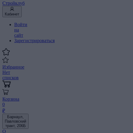
Стройклуб
Кабинет
Войти
на
сайт
Зарегистрироваться
Избранное
Нет
списков
Корзина
0
₽
Барнаул,
Павловский
тракт, 206Б
О