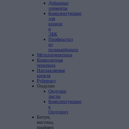
Доборные
элементы
Комплектующие
для
кровли
и
ЭБК
Профнастил
из
поликарбоната
Металлочерепица
Композитная
черепица
Наплавляемая
кровля
Рубероид
Ондулин
Ондулин
листы
Комплектующие
к
Ондулину
Битум,
мастика,
праймер