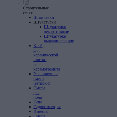
Строительные
смеси
Шпатлевки
Штукатурки
Штукатурки
декоративные
Штукатурки
выравнивающие
Клей
для
керамической
плитки
и
керамогранита
Расшивочные
смеси
(затирки)
Смеси
для
пола
Гипс
Гидроизоляция
Известь
Смеси