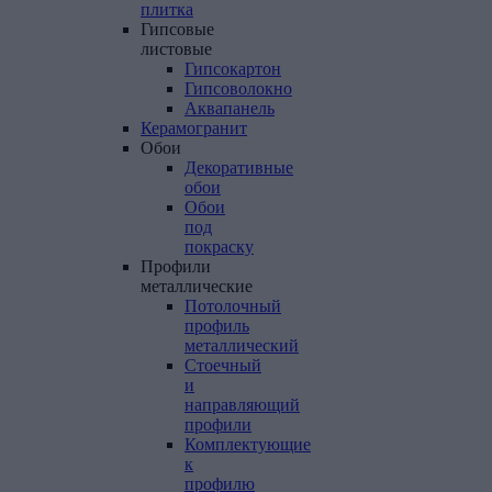
плитка
Гипсовые
листовые
Гипсокартон
Гипсоволокно
Аквапанель
Керамогранит
Обои
Декоративные
обои
Обои
под
покраску
Профили
металлические
Потолочный
профиль
металлический
Стоечный
и
направляющий
профили
Комплектующие
к
профилю