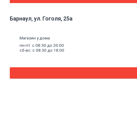
антисептики
Антисептики
биозащитные
Барнаул, ул. Гоголя, 25а
Составы
огнебиозащитные
Средства
для
Магазин у дома
бань
пн-пт: с 08:30 до 20:00
и
сб-вс: с 08:30 до 18:00
саун
Составы
для
дерева
декоративные
Грунты
Грунты
антикоррозионные
Грунты
аэрозольные
Грунты
пропиточные
Лаки
Лаки
интерьерные
Лаки