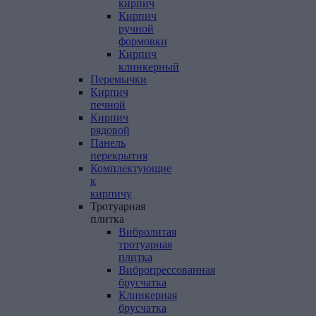
кирпич
Кирпич
ручной
формовки
Кирпич
клинкерный
Перемычки
Кирпич
печной
Кирпич
рядовой
Панель
перекрытия
Комплектующие
к
кирпичу
Тротуарная
плитка
Вибролитая
тротуарная
плитка
Вибропрессованная
брусчатка
Клинкерная
брусчатка