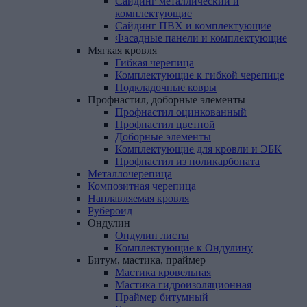
Сайдинг металлический и
комплектующие
Сайдинг ПВХ и комплектующие
Фасадные панели и комплектующие
Мягкая
кровля
Гибкая черепица
Комплектующие к гибкой черепице
Подкладочные ковры
Профнастил,
доборные
элементы
Профнастил оцинкованный
Профнастил цветной
Доборные элементы
Комплектующие для кровли и ЭБК
Профнастил из поликарбоната
Металлочерепица
Композитная
черепица
Наплавляемая
кровля
Рубероид
Ондулин
Ондулин листы
Комплектующие к Ондулину
Битум,
мастика,
праймер
Мастика кровельная
Мастика гидроизоляционная
Праймер битумный