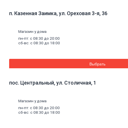
Стеновые панели SPC
Уголки
пластиковые
п. Казенная Заимка, ул. Ореховая 3-я, 36
Рулонные
шторы
Мозаика
Серпянки,
сетки,
ленты
Магазин у дома
Древесные материалы
Древесно-плитные
материалы
пн-пт: с 08:30 до 20:00
ОСП
сб-вс: с 08:30 до 18:00
ДВП
Фанера
ДСП
ЦСП
Выбрать
Пиломатериал
Погонажные изделия
Брус
пос. Центральный, ул. Столичная, 1
Брусок
Доска обрезная
Лакокрасочные материалы, пены, герметики
Магазин у дома
Эмали
Эмали универсальные
пн-пт: с 08:30 до 20:00
Эмали для пола
сб-вс: с 08:30 до 18:00
Эмали антикоррозионные
Специальные эмали
Эмали для радиаторов