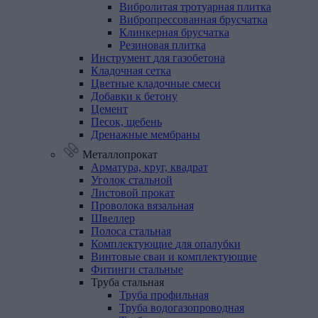
Вибролитая тротуарная плитка
Вибропрессованная брусчатка
Клинкерная брусчатка
Резиновая плитка
Инструмент
для
газобетона
Кладочная
сетка
Цветные
кладочные
смеси
Добавки
к
бетону
Цемент
Песок,
щебень
Дренажные
мембраны
Металлопрокат
Арматура,
круг,
квадрат
Уголок
стальной
Листовой
прокат
Проволока
вязальная
Швеллер
Полоса
стальная
Комплектующие
для
опалубки
Винтовые
сваи
и
комплектующие
Фитинги
стальные
Труба
стальная
Труба профильная
Труба водогазопроводная