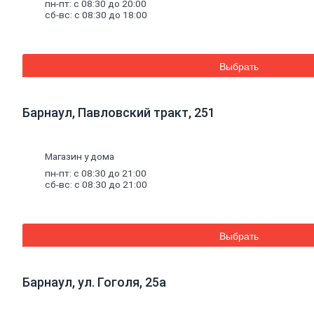
пн-пт: с 08:30 до 20:00
Баки для систем отопления
сб-вс: с 08:30 до 18:00
Средства для чистки котельного
оборудования
Печи и комплектующие
Аксессуары для бани и сауны
Выбрать
Радиаторы
Радиаторы алюминиевые
Радиаторы чугунные
Радиаторы биметаллические
Барнаул, Павловский тракт, 251
Радиаторы стальные панельные
Решетки радиаторные
Комплектующие к радиаторам
Магазин у дома
Трубы
и
фитинги
Фитинги резьбовые
пн-пт: с 08:30 до 21:00
Краны шаровые, вентили, коллекторы
сб-вс: с 08:30 до 21:00
Трубы канализационные и фитинги
Трубы полипропиленовые и фитинги
Трубы металлопластиковые и фитинги
Трубы полиэтиленовые и фитинги
Выбрать
Насосное
оборудование
Насосные станции
Циркуляционные насосы
Барнаул, ул. Гоголя, 25а
Погружные насосы
Поверхностные насосы
Дренажные насосы