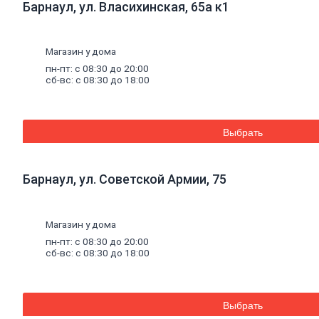
Барнаул, ул. Власихинская, 65а к1
плитка
Газобетон
Керамические
блоки
Магазин у дома
Кирпич
пн-пт: с 08:30 до 20:00
лицевой
сб-вс: с 08:30 до 18:00
Бетонный
кирпич
Силикатный
кирпич
Выбрать
Керамический
кирпич
Кирпич
ручной
Барнаул, ул. Советской Армии, 75
формовки
Кирпич
клинкерный
Магазин у дома
Перемычки
Кирпич
пн-пт: с 08:30 до 20:00
печной
сб-вс: с 08:30 до 18:00
Кирпич
рядовой
Панель
перекрытия
Выбрать
Комплектующие