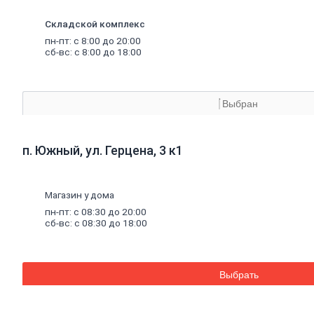
материалы
Минеральная
Складской комплекс
вата,
базальтовая
пн-пт: с 8:00 до 20:00
вата
сб-вс: с 8:00 до 18:00
Минеральная
вата
Базальтовая
(каменная)
Выбран
вата
Экструдированный
пенополистирол
п. Южный, ул. Герцена, 3 к1
Пенополистирол
Межвенцовый
утеплитель
Ветровлагопароизоляция
Магазин у дома
Теплоизоляция
пн-пт: с 08:30 до 20:00
для
труб
сб-вс: с 08:30 до 18:00
Керамзит
Напыляемый
утеплитель
PIR
плита
Выбрать
Кирпич,
цемент,
газобетон,