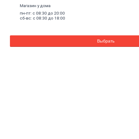
Внутренняя
Магазин у дома
отделка
пн-пт: с 08:30 до 20:00
Керамическая
сб-вс: с 08:30 до 18:00
плитка
Гипсовые
листовые
Гипсокартон
Выбрать
Гипсоволокно
Аквапанель
Керамогранит
Обои
Декоративные
обои
Обои
под
покраску
Профили
металлические
Потолочный
профиль
металлический
Стоечный
и
направляющий