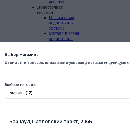
решетки
Водосточная
система
Пластиковая
водосточная
система
Металлическая
водосточная
система
Фасадная
плитка,
Выбор магазина
комплектующие
Стоимость товаров, их наличие и условие доставки индивидуаль
Фасадная
плитка
Комплектующие
к
Выберите город
фасадной
плитке
Комплектующие
для
вентилируемых
фасадов
Барнаул, Павловский тракт, 206Б
Теплоизоляционные