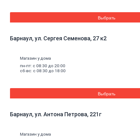
Труба
стальная
Труба
Выбрать
профильная
Труба
водогазопроводная
Труба
Барнаул, ул. Сергея Семенова, 27 к2
круглая
Строительные
Магазин у дома
смеси
пн-пт: с 08:30 до 20:00
Шпатлевки
сб-вс: с 08:30 до 18:00
Штукатурки
Штукатурки
декоративные
Штукатурки
Выбрать
выравнивающие
Клей
для
керамической
плитки
и
Барнаул, ул. Антона Петрова, 221г
керамогранита
Расшивочные
смеси
Магазин у дома
(затирки)