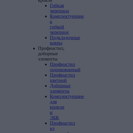
кровля
Гибкая
черепица
Комплектующие
к
гибкой
черепице
Подкладочные
ковры
Профнастил,
доборные
элементы
Профнастил
оцинкованный
Профнастил
цветной
Доборные
элементы
Комплектующие
для
кровли
и
ЭБК
Профнастил
из