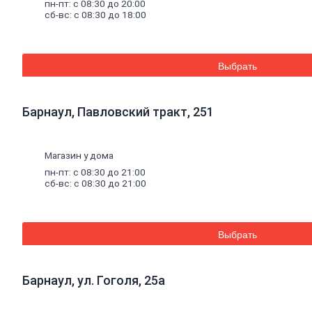
Смеси
для
пн-пт: с 08:30 до 20:00
сб-вс: с 08:30 до 18:00
пола
Гипс
Гидроизоляция
Известь
Смеси
для
Выбрать
теплоизоляции
Кладочные
и
Барнаул, Павловский тракт, 251
монтажные
смеси
Кладочные
смеси
Магазин у дома
для
пн-пт: с 08:30 до 21:00
бетона
сб-вс: с 08:30 до 21:00
и
кирпича
Кладочные
смеси
Выбрать
для
ячеистого
бетона
Огнеупорные
Барнаул, ул. Гоголя, 25а
кладочные
смеси