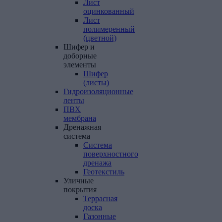
Лист
оцинкованный
Лист
полимеренный
(цветной)
Шифер
и
доборные
элементы
Шифер
(листы)
Гидроизоляционные
ленты
ПВХ
мембрана
Дренажная
система
Система
поверхностного
дренажа
Геотекстиль
Уличные
покрытия
Террасная
доска
Газонные