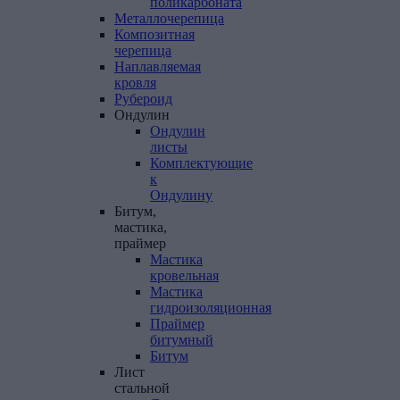
поликарбоната
Металлочерепица
Композитная
черепица
Наплавляемая
кровля
Рубероид
Ондулин
Ондулин
листы
Комплектующие
к
Ондулину
Битум,
мастика,
праймер
Мастика
кровельная
Мастика
гидроизоляционная
Праймер
битумный
Битум
Лист
стальной