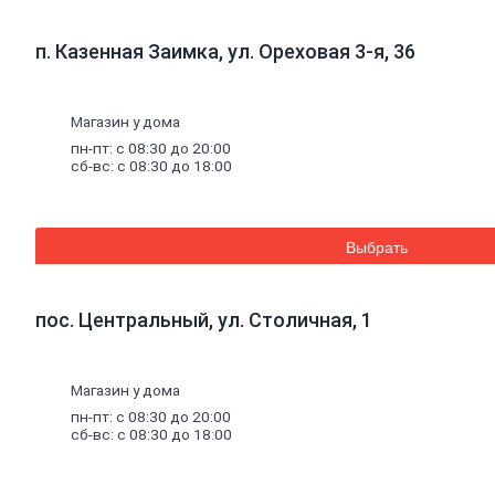
к
кирпичу
Тротуарная
п. Казенная Заимка, ул. Ореховая 3-я, 36
плитка
Вибролитая
тротуарная
плитка
Магазин у дома
Вибропрессованная
пн-пт: с 08:30 до 20:00
брусчатка
сб-вс: с 08:30 до 18:00
Клинкерная
брусчатка
Резиновая
плитка
Выбрать
Инструмент
для
газобетона
Кладочная
пос. Центральный, ул. Столичная, 1
сетка
Цветные
кладочные
Магазин у дома
смеси
Добавки
к
пн-пт: с 08:30 до 20:00
бетону
сб-вс: с 08:30 до 18:00
Цемент
Песок,
щебень