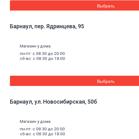
Дренажные
Выбрать
мембраны
Металлопрокат
Барнаул, пер. Ядринцева, 95
Арматура,
круг,
квадрат
Магазин у дома
Уголок
стальной
пн-пт: с 08:30 до 20:00
сб-вс: с 08:30 до 18:00
Листовой
прокат
Проволока
вязальная
Швеллер
Выбрать
Полоса
стальная
Комплектующие
Барнаул, ул. Новосибирская, 50б
для
опалубки
Винтовые
сваи
и
Магазин у дома
комплектующие
пн-пт: с 08:30 до 20:00
Фитинги
сб-вс: с 08:30 до 18:00
стальные