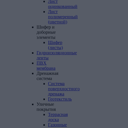
Лист
оцинкованный
Лист
полимеренный
(цветной)
Шифер
и
доборные
элементы
Шифер
(листы)
Гидроизоляционные
ленты
ПВХ
мембрана
Дренажная
система
Система
поверхностного
дренажа
Геотекстиль
Уличные
покрытия
Террасная
доска
Газонные