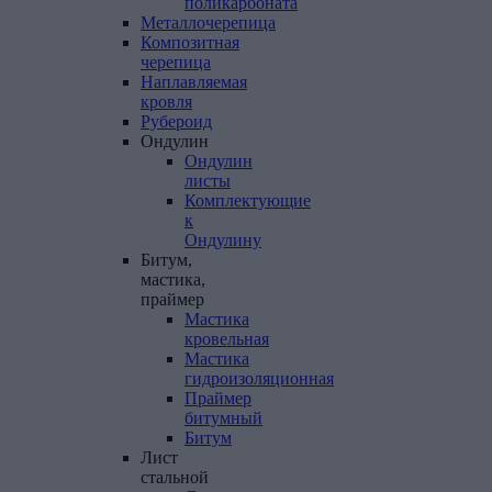
поликарбоната
Металлочерепица
Композитная
черепица
Наплавляемая
кровля
Рубероид
Ондулин
Ондулин
листы
Комплектующие
к
Ондулину
Битум,
мастика,
праймер
Мастика
кровельная
Мастика
гидроизоляционная
Праймер
битумный
Битум
Лист
стальной