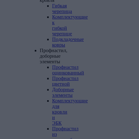
кровля
Гибкая
черепица
Комплектующие
к
гибкой
черепице
Подкладочные
ковры
Профнастил,
доборные
элементы
Профнастил
оцинкованный
Профнастил
цветной
Доборные
элементы
Комплектующие
для
кровли
и
ЭБК
Профнастил
из