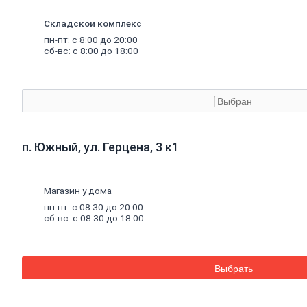
материалы
Минеральная
Складской комплекс
вата,
базальтовая
пн-пт: с 8:00 до 20:00
вата
сб-вс: с 8:00 до 18:00
Минеральная
вата
Базальтовая
(каменная)
Выбран
вата
Экструдированный
пенополистирол
п. Южный, ул. Герцена, 3 к1
Пенополистирол
Межвенцовый
утеплитель
Ветровлагопароизоляция
Магазин у дома
Теплоизоляция
пн-пт: с 08:30 до 20:00
для
труб
сб-вс: с 08:30 до 18:00
Керамзит
Напыляемый
утеплитель
PIR
плита
Выбрать
Кирпич,
цемент,
газобетон,