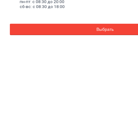
Смеси
для
пн-пт: с 08:30 до 20:00
сб-вс: с 08:30 до 18:00
пола
Гипс
Гидроизоляция
Известь
Смеси
для
Выбрать
теплоизоляции
Кладочные
и
монтажные
смеси
Кладочные
смеси
для
бетона
и
кирпича
Кладочные
смеси
для
ячеистого
бетона
Огнеупорные
кладочные
смеси