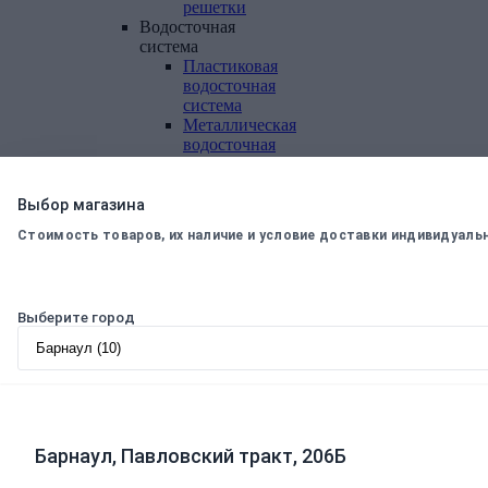
решетки
Водосточная
система
Пластиковая
водосточная
система
Металлическая
водосточная
система
Фасадная
плитка,
Выбор магазина
комплектующие
Стоимость товаров, их наличие и условие доставки индивидуаль
Фасадная
плитка
Комплектующие
к
Выберите город
фасадной
плитке
Комплектующие
для
вентилируемых
фасадов
Барнаул, Павловский тракт, 206Б
Теплоизоляционные