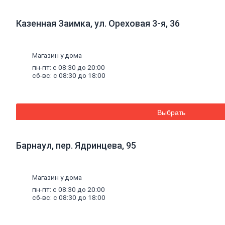
к
кирпичу
Тротуарная
Казенная Заимка, ул. Ореховая 3-я, 36
плитка
Вибролитая
тротуарная
плитка
Магазин у дома
Вибропрессованная
пн-пт: с 08:30 до 20:00
брусчатка
сб-вс: с 08:30 до 18:00
Клинкерная
брусчатка
Резиновая
плитка
Выбрать
Инструмент
для
газобетона
Кладочная
Барнаул, пер. Ядринцева, 95
сетка
Цветные
кладочные
Магазин у дома
смеси
Добавки
к
пн-пт: с 08:30 до 20:00
бетону
сб-вс: с 08:30 до 18:00
Цемент
Песок,
щебень