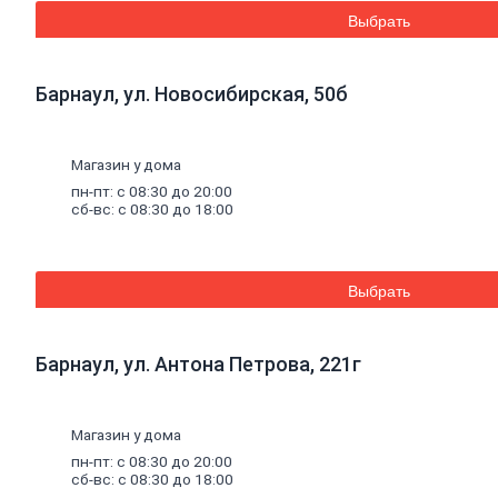
Дренажные
Выбрать
мембраны
Металлопрокат
Барнаул, ул. Новосибирская, 50б
Арматура,
круг,
квадрат
Магазин у дома
Уголок
стальной
пн-пт: с 08:30 до 20:00
сб-вс: с 08:30 до 18:00
Листовой
прокат
Проволока
вязальная
Швеллер
Выбрать
Полоса
стальная
Комплектующие
Барнаул, ул. Антона Петрова, 221г
для
опалубки
Винтовые
сваи
и
Магазин у дома
комплектующие
пн-пт: с 08:30 до 20:00
Фитинги
сб-вс: с 08:30 до 18:00
стальные