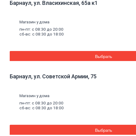
Барнаул, ул. Власихинская, 65а к1
плитка
Газобетон
Керамические
блоки
Магазин у дома
Кирпич
пн-пт: с 08:30 до 20:00
лицевой
сб-вс: с 08:30 до 18:00
Бетонный
кирпич
Силикатный
кирпич
Выбрать
Керамический
кирпич
Кирпич
ручной
Барнаул, ул. Советской Армии, 75
формовки
Кирпич
клинкерный
Магазин у дома
Перемычки
Кирпич
пн-пт: с 08:30 до 20:00
печной
сб-вс: с 08:30 до 18:00
Кирпич
рядовой
Панель
перекрытия
Выбрать
Комплектующие