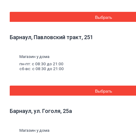
Труба
стальная
Труба
Выбрать
профильная
Труба
водогазопроводная
Труба
Барнаул, Павловский тракт, 251
круглая
Строительные
Магазин у дома
смеси
пн-пт: с 08:30 до 21:00
Шпатлевки
сб-вс: с 08:30 до 21:00
Штукатурки
Штукатурки
декоративные
Штукатурки
Выбрать
выравнивающие
Клей
для
керамической
плитки
и
Барнаул, ул. Гоголя, 25а
керамогранита
Расшивочные
смеси
Магазин у дома
(затирки)