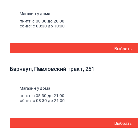
к
профилю
Профили
Магазин у дома
штукатурные
пн-пт: с 08:30 до 20:00
Уплотнительные
сб-вс: с 08:30 до 18:00
ленты
для
профилей
Двери,
Выбрать
дверная
фурнитура
Двери
межкомнатные
Барнаул, Павловский тракт, 251
Двери
входные
Доборные
Магазин у дома
элементы
для
пн-пт: с 08:30 до 21:00
дверей
сб-вс: с 08:30 до 21:00
Двери
для
бани
Двери
Выбрать
противопожарные
Раздвижные