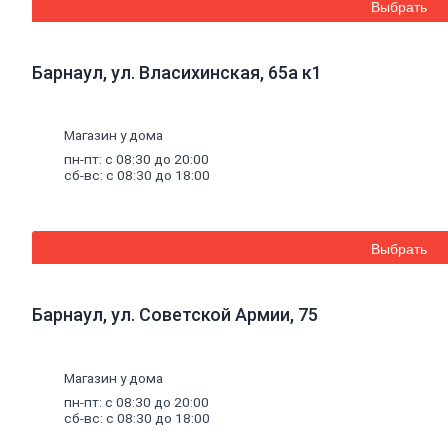
Выбрать
Уголок
стальной
Листовой
прокат
Барнаул, ул. Власихинская, 65а к1
Проволока
вязальная
Швеллер
Полоса
Магазин у дома
стальная
пн-пт: с 08:30 до 20:00
Комплектующие
сб-вс: с 08:30 до 18:00
для
опалубки
Винтовые
сваи
Выбрать
и
комплектующие
Фитинги
Барнаул, ул. Советской Армии, 75
стальные
Труба
стальная
Труба
Магазин у дома
профильная
пн-пт: с 08:30 до 20:00
Труба
сб-вс: с 08:30 до 18:00
водогазопроводная
Труба