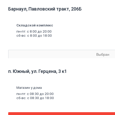
брусчатка
Барнаул, Павловский тракт, 206Б
Резиновая
плитка
Инструмент
для
Складской комплекс
газобетона
пн-пт: с 8:00 до 20:00
Кладочная
сб-вс: с 8:00 до 18:00
сетка
Цветные
кладочные
смеси
Выбран
Добавки
к
бетону
Цемент
п. Южный, ул. Герцена, 3 к1
Песок,
щебень
Дренажные
мембраны
Магазин у дома
пн-пт: с 08:30 до 20:00
сб-вс: с 08:30 до 18:00
Металлопрокат
Арматура,
круг,
квадрат