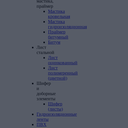
мастика,
праймер
Мастика
кровельная
Мастика
гидроизоляционная
Праймер
битумный
Битум
Лист
стальной
Лист
оцинкованный
Лист
полимеренный
(цветной)
Шифер
и
доборные
элементы
Шифер
(листы)
Гидроизоляционные
ленты
ПВХ