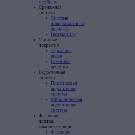
мембрана
Дренажная
система
Система
поверхностного
дренажа
Геотекстиль
Уличные
покрытия
Террасная
доска
Газонные
решетки
Водосточная
система
Пластиковая
водосточная
система
Металлическая
водосточная
система
Фасадная
плитка,
комплектующие
Фасадная