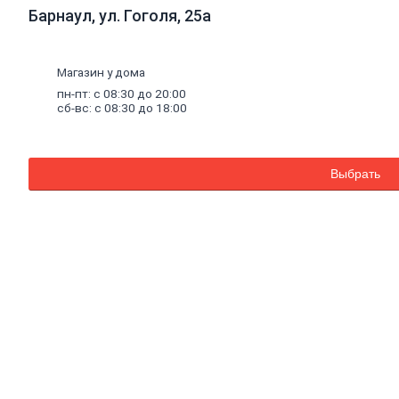
двери
Барнаул, ул. Гоголя, 25а
Фурнитура
для
дверей
Окна,
Магазин у дома
откосы
пн-пт: с 08:30 до 20:00
и
сб-вс: с 08:30 до 18:00
подоконники
Откосы
и
подоконники
Выбрать
Москитные
сетки
и
комплектующие
для
окон
Деревянные
окна
Пластиковые
окна
Уплотнители
для
окон
Напольные