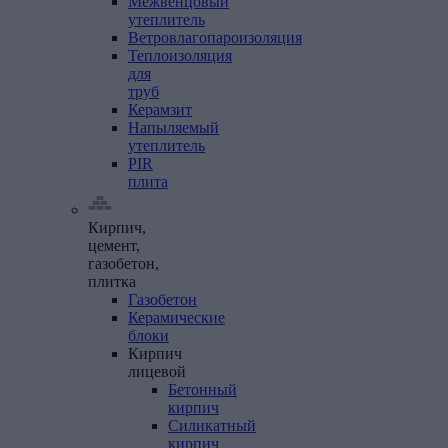
Межвенцовый
утеплитель
Ветровлагопароизоляция
Теплоизоляция
для
труб
Керамзит
Напыляемый
утеплитель
PIR
плита
Кирпич,
цемент,
газобетон,
плитка
Газобетон
Керамические
блоки
Кирпич
лицевой
Бетонный
кирпич
Силикатный
кирпич