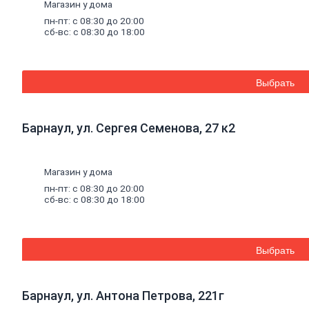
Магазин у дома
Керамическая
пн-пт: с 08:30 до 20:00
плитка
сб-вс: с 08:30 до 18:00
Гипсовые
листовые
Гипсокартон
Гипсоволокно
Выбрать
Аквапанель
Керамогранит
Обои
Декоративные
Барнаул, ул. Сергея Семенова, 27 к2
обои
Обои
под
Магазин у дома
покраску
Профили
пн-пт: с 08:30 до 20:00
металлические
сб-вс: с 08:30 до 18:00
Потолочный
профиль
металлический
Стоечный
Выбрать
и
направляющий
профили
Барнаул, ул. Антона Петрова, 221г
Комплектующие