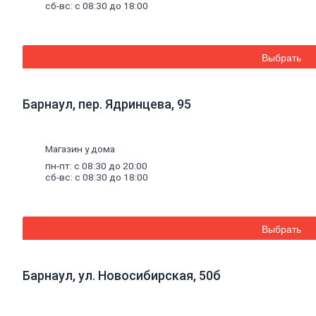
Известь
сб-вс: с 08:30 до 18:00
Смеси
для
теплоизоляции
Кладочные
Выбрать
и
монтажные
смеси
Барнаул, пер. Ядринцева, 95
Кладочные
смеси
для
бетона
Магазин у дома
и
пн-пт: с 08:30 до 20:00
кирпича
сб-вс: с 08:30 до 18:00
Кладочные
смеси
для
ячеистого
Выбрать
бетона
Огнеупорные
кладочные
смеси
Барнаул, ул. Новосибирская, 50б
Внутренняя
отделка