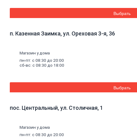
круглая
Выбрать
Строительные
смеси
Шпатлевки
п. Казенная Заимка, ул. Ореховая 3-я, 36
Штукатурки
Штукатурки
декоративные
Штукатурки
Магазин у дома
выравнивающие
пн-пт: с 08:30 до 20:00
Клей
сб-вс: с 08:30 до 18:00
для
керамической
плитки
и
Выбрать
керамогранита
Расшивочные
смеси
(затирки)
пос. Центральный, ул. Столичная, 1
Смеси
для
пола
Магазин у дома
Гипс
Гидроизоляция
пн-пт: с 08:30 до 20:00