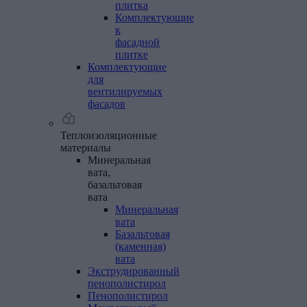
плитка
Комплектующие
к
фасадной
плитке
Комплектующие
для
вентилируемых
фасадов
Теплоизоляционные
материалы
Минеральная
вата,
базальтовая
вата
Минеральная
вата
Базальтовая
(каменная)
вата
Экструдированный
пенополистирол
Пенополистирол