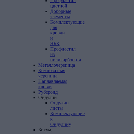
Профнастил
цветной
Доборные
элементы
Комплектующие
для
кровли
и
ЭБК
Профнастил
из
поликарбоната
Металлочерепица
Композитная
черепица
Наплавляемая
кровля
Рубероид
Ондулин
Ондулин
листы
Комплектующие
к
Ондулину
Битум,