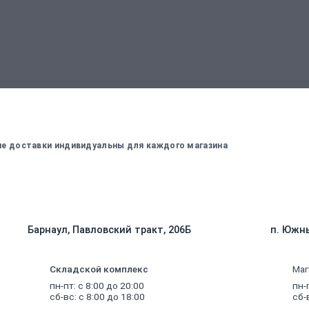
вержденный менеджером
Для оплаты заказа - введите данные, ко
вие доставки индивидуальны для каждого магазина
Барнаул, Павловский тракт, 206Б
п. Южны
Складской комплекс
Маг
пн-пт: с 8:00 до 20:00
пн-
сб-вс: с 8:00 до 18:00
сб-