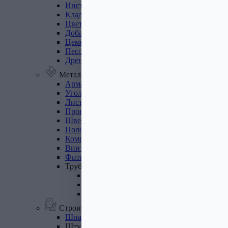
Инструмент
для
газобетона
Кладочная
сетка
Цветные
кладочные
смеси
Добавки
к
бетону
Цемент
Песок,
щебень
Дренажные
мембраны
Металлопрокат
Арматура,
круг,
квадрат
Уголок
стальной
Листовой
прокат
Проволока
вязальная
Швеллер
Полоса
стальная
Комплектующие
для
опалубки
Винтовые
сваи
и
комплектующие
Фитинги
стальные
Труба
стальная
Труба профильная
Труба водогазопроводная
Труба круглая
Строительные смеси
Шпатлевки
Штукатурки