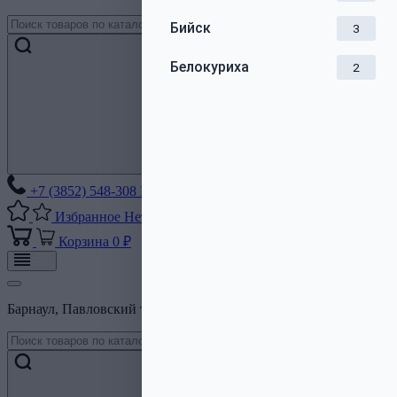
Бийск
3
Белокуриха
2
+7 (3852) 548-308
Без выходных
Избранное
Нет списков
Корзина
0 ₽
Барнаул, Павловский тракт, 206Б