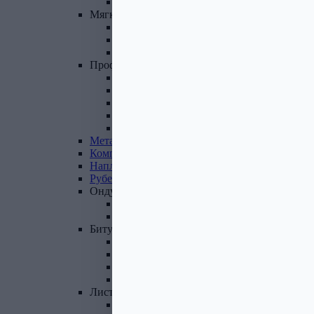
Фасадные панели и комплектующие
Мягкая
кровля
Гибкая черепица
Комплектующие к гибкой черепице
Подкладочные ковры
Профнастил,
доборные
элементы
Профнастил оцинкованный
Профнастил цветной
Доборные элементы
Комплектующие для кровли и ЭБК
Профнастил из поликарбоната
Металлочерепица
Композитная
черепица
Наплавляемая
кровля
Рубероид
Ондулин
Ондулин листы
Комплектующие к Ондулину
Битум,
мастика,
праймер
Мастика кровельная
Мастика гидроизоляционная
Праймер битумный
Битум
Лист
стальной
Лист оцинкованный