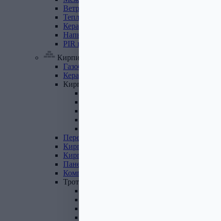
Ветровлагопароизоляция
Теплоизоляция
для
труб
Керамзит
Напыляемый
утеплитель
PIR
плита
Кирпич, цемент, газобетон, плитка
Газобетон
Керамические
блоки
Кирпич
лицевой
Бетонный кирпич
Силикатный кирпич
Керамический кирпич
Кирпич ручной формовки
Кирпич клинкерный
Перемычки
Кирпич
печной
Кирпич
рядовой
Панель
перекрытия
Комплектующие
к
кирпичу
Тротуарная
плитка
Вибролитая тротуарная плитка
Вибропрессованная брусчатка
Клинкерная брусчатка
Резиновая плитка