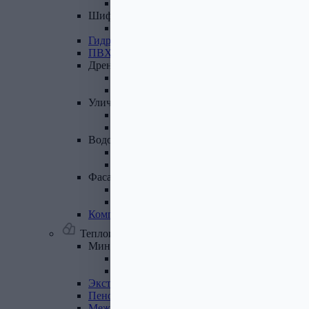
Лист полимеренный (цветной)
Шифер
и
доборные
элементы
Шифер (листы)
Гидроизоляционные
ленты
ПВХ
мембрана
Дренажная
система
Система поверхностного дренажа
Геотекстиль
Уличные
покрытия
Террасная доска
Газонные решетки
Водосточная
система
Пластиковая водосточная система
Металлическая водосточная система
Фасадная
плитка,
комплектующие
Фасадная плитка
Комплектующие к фасадной плитке
Комплектующие
для
вентилируемых
фасадов
Теплоизоляционные материалы
Минеральная
вата,
базальтовая
вата
Минеральная вата
Базальтовая (каменная) вата
Экструдированный
пенополистирол
Пенополистирол
Межвенцовый
утеплитель