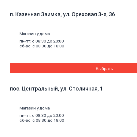
к
кирпичу
Тротуарная
п. Казенная Заимка, ул. Ореховая 3-я, 36
плитка
Вибролитая
тротуарная
плитка
Магазин у дома
Вибропрессованная
пн-пт: с 08:30 до 20:00
брусчатка
сб-вс: с 08:30 до 18:00
Клинкерная
брусчатка
Резиновая
плитка
Выбрать
Инструмент
для
газобетона
Кладочная
пос. Центральный, ул. Столичная, 1
сетка
Цветные
кладочные
Магазин у дома
смеси
Добавки
к
пн-пт: с 08:30 до 20:00
бетону
сб-вс: с 08:30 до 18:00
Цемент
Песок,
щебень