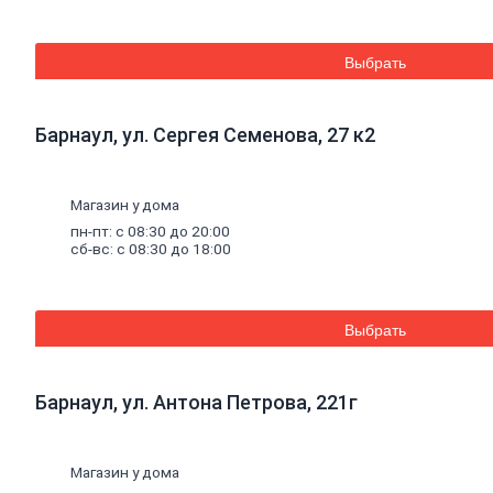
Труба
стальная
Труба
Выбрать
профильная
Труба
водогазопроводная
Труба
Барнаул, ул. Сергея Семенова, 27 к2
круглая
Строительные
Магазин у дома
смеси
пн-пт: с 08:30 до 20:00
Шпатлевки
сб-вс: с 08:30 до 18:00
Штукатурки
Штукатурки
декоративные
Штукатурки
Выбрать
выравнивающие
Клей
для
керамической
плитки
и
Барнаул, ул. Антона Петрова, 221г
керамогранита
Расшивочные
смеси
Магазин у дома
(затирки)