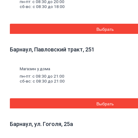
Смеси
для
пн-пт: с 08:30 до 20:00
сб-вс: с 08:30 до 18:00
пола
Гипс
Гидроизоляция
Известь
Смеси
для
Выбрать
теплоизоляции
Кладочные
и
Барнаул, Павловский тракт, 251
монтажные
смеси
Кладочные
смеси
Магазин у дома
для
пн-пт: с 08:30 до 21:00
бетона
сб-вс: с 08:30 до 21:00
и
кирпича
Кладочные
смеси
Выбрать
для
ячеистого
бетона
Огнеупорные
Барнаул, ул. Гоголя, 25а
кладочные
смеси