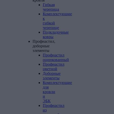
кровля
Гибкая
черепица
Комплектующие
к
гибкой
черепице
Подкладочные
ковры
Профнастил,
доборные
элементы
Профнастил
оцинкованный
Профнастил
цветной
Доборные
элементы
Комплектующие
для
кровли
и
ЭБК
Профнастил
из