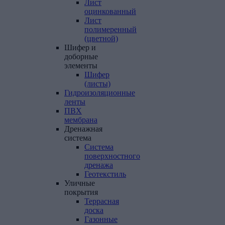
Лист
оцинкованный
Лист
полимеренный
(цветной)
Шифер
и
доборные
элементы
Шифер
(листы)
Гидроизоляционные
ленты
ПВХ
мембрана
Дренажная
система
Система
поверхностного
дренажа
Геотекстиль
Уличные
покрытия
Террасная
доска
Газонные