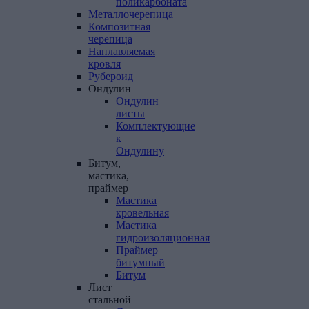
поликарбоната
Металлочерепица
Композитная
черепица
Наплавляемая
кровля
Рубероид
Ондулин
Ондулин
листы
Комплектующие
к
Ондулину
Битум,
мастика,
праймер
Мастика
кровельная
Мастика
гидроизоляционная
Праймер
битумный
Битум
Лист
стальной