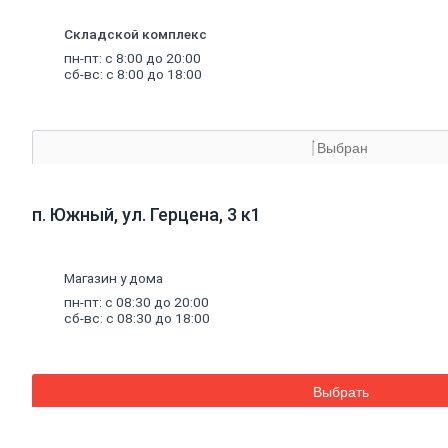
материалы
Минеральная
Складской комплекс
вата,
базальтовая
пн-пт: с 8:00 до 20:00
вата
сб-вс: с 8:00 до 18:00
Минеральная
вата
Базальтовая
(каменная)
Выбран
вата
Экструдированный
пенополистирол
п. Южный, ул. Герцена, 3 к1
Пенополистирол
Межвенцовый
утеплитель
Ветровлагопароизоляция
Магазин у дома
Теплоизоляция
пн-пт: с 08:30 до 20:00
для
труб
сб-вс: с 08:30 до 18:00
Керамзит
Напыляемый
утеплитель
PIR
плита
Выбрать
Кирпич,
цемент,
газобетон,