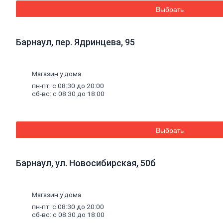
Дренажные
Выбрать
мембраны
Металлопрокат
Барнаул, пер. Ядринцева, 95
Арматура,
круг,
квадрат
Магазин у дома
Уголок
стальной
пн-пт: с 08:30 до 20:00
сб-вс: с 08:30 до 18:00
Листовой
прокат
Проволока
вязальная
Швеллер
Выбрать
Полоса
стальная
Комплектующие
Барнаул, ул. Новосибирская, 50б
для
опалубки
Винтовые
сваи
и
Магазин у дома
комплектующие
пн-пт: с 08:30 до 20:00
Фитинги
сб-вс: с 08:30 до 18:00
стальные