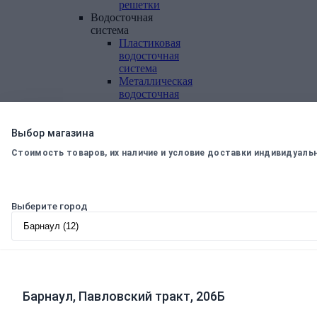
решетки
Водосточная
система
Пластиковая
водосточная
система
Металлическая
водосточная
система
Фасадная
плитка,
Выбор магазина
комплектующие
Стоимость товаров, их наличие и условие доставки индивидуаль
Фасадная
плитка
Комплектующие
к
Выберите город
фасадной
плитке
Комплектующие
для
вентилируемых
фасадов
Барнаул, Павловский тракт, 206Б
Теплоизоляционные