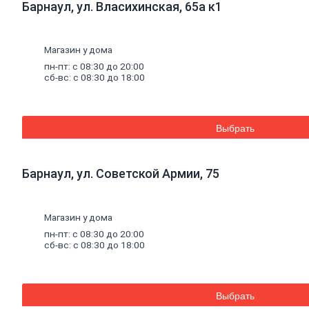
Барнаул, ул. Власихинская, 65а к1
плитка
Газобетон
Керамические
блоки
Магазин у дома
Кирпич
пн-пт: с 08:30 до 20:00
лицевой
сб-вс: с 08:30 до 18:00
Бетонный
кирпич
Силикатный
кирпич
Выбрать
Керамический
кирпич
Кирпич
ручной
Барнаул, ул. Советской Армии, 75
формовки
Кирпич
клинкерный
Магазин у дома
Перемычки
Кирпич
пн-пт: с 08:30 до 20:00
печной
сб-вс: с 08:30 до 18:00
Кирпич
рядовой
Панель
перекрытия
Выбрать
Комплектующие