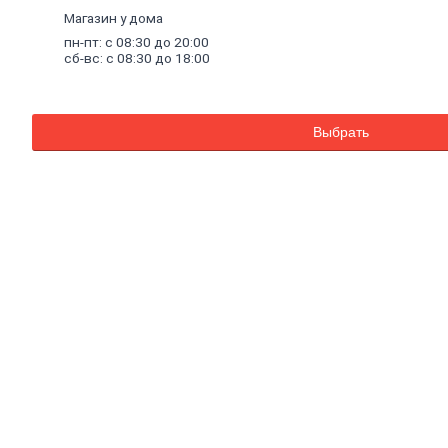
Внутренняя
Магазин у дома
отделка
пн-пт: с 08:30 до 20:00
Керамическая
сб-вс: с 08:30 до 18:00
плитка
Гипсовые
листовые
Гипсокартон
Выбрать
Гипсоволокно
Аквапанель
Керамогранит
Обои
Декоративные
обои
Обои
под
покраску
Профили
металлические
Потолочный
профиль
металлический
Стоечный
и
направляющий