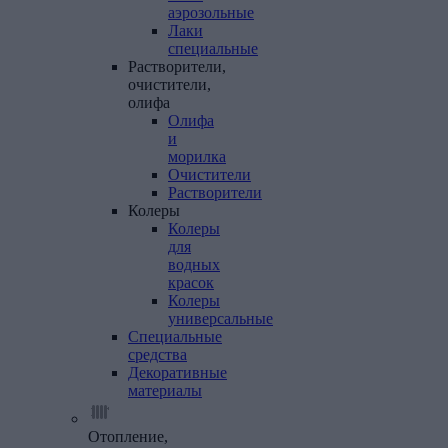
аэрозольные
Лаки
специальные
Растворители,
очистители,
олифа
Олифа
и
морилка
Очистители
Растворители
Колеры
Колеры
для
водных
красок
Колеры
универсальные
Специальные
средства
Декоративные
материалы
Отопление,