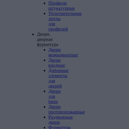
Профили
штукатурные
Уплотнительные
ленты
для
профилей
Двери,
дверная
фурнитура
Двери
межкомнатные
Двери
входные
Доборные
элементы
для
дверей
Двери
для
бани
Двери
противопожарные
Раздвижные
двери
Фурнитура