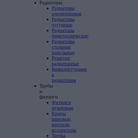
Радиаторы
Радиаторы
алюминиевые
Радиаторы
чугунные
Радиаторы
биметаллические
Радиаторы
стальные
панельные
Решетки
радиаторные
Комплектующие
к
радиаторам
Трубы
и
фитинги
Фитинги
резьбовые
Краны
шаровые,
вентили,
коллекторы
Трубы