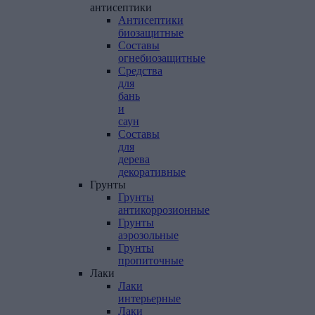
антисептики
Антисептики
биозащитные
Составы
огнебиозащитные
Средства
для
бань
и
саун
Составы
для
дерева
декоративные
Грунты
Грунты
антикоррозионные
Грунты
аэрозольные
Грунты
пропиточные
Лаки
Лаки
интерьерные
Лаки