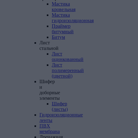
Мастика
кровельная
Мастика
гидроизоляционная
Праймер
битумный
Битум
Лист
стальной
Лист
оцинкованный
Лист
полимеренный
(цветной)
Шифер
и
доборные
элементы
Шифер
(листы)
Гидроизоляционные
ленты
ПВХ
мембрана
Дренажная