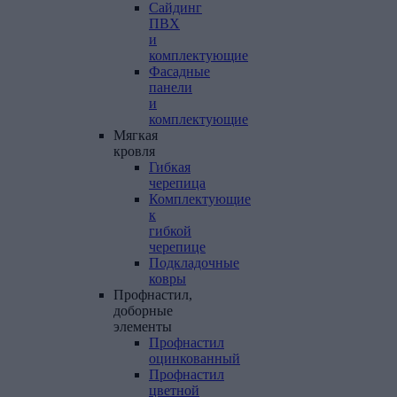
Сайдинг
ПВХ
и
комплектующие
Фасадные
панели
и
комплектующие
Мягкая
кровля
Гибкая
черепица
Комплектующие
к
гибкой
черепице
Подкладочные
ковры
Профнастил,
доборные
элементы
Профнастил
оцинкованный
Профнастил
цветной