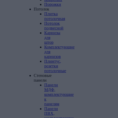
Порожки
Потолок
Плитка
потолочная
Потолок
подвесной
Карнизы
для
штор
Комплектующие
для
карнизов
Плинтус,
розетки
потолочные
Стеновые
панели
Панели
МДФ,
комплектующие
к
панелям
Панели
ПВХ,