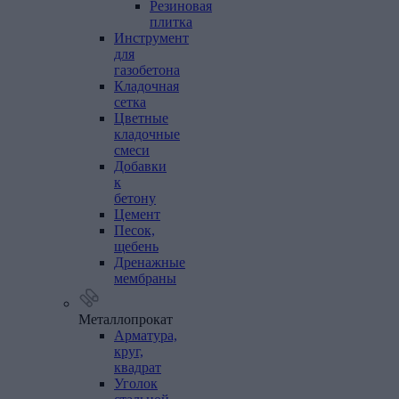
Резиновая
плитка
Инструмент
для
газобетона
Кладочная
сетка
Цветные
кладочные
смеси
Добавки
к
бетону
Цемент
Песок,
щебень
Дренажные
мембраны
Металлопрокат
Арматура,
круг,
квадрат
Уголок