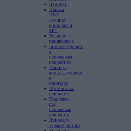
Ламинат
Плитка
ПВХ,
ламинат
виниловый
SPC
Коврики
придверные
Комплектующие
к
напольным
покрытиям
Плинтус,
комплектующие
к
плинтусу
Щетинистое
покрытие
Подложка
под
напольные
покрытия
Линолеум
характеристика
Ковролин