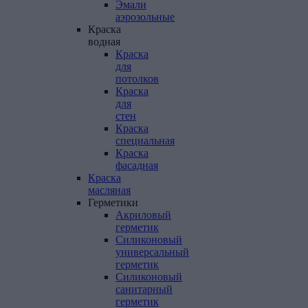
Эмали
аэрозольные
Краска
водная
Краска
для
потолков
Краска
для
стен
Краска
специальная
Краска
фасадная
Краска
масляная
Герметики
Акриловый
герметик
Силиконовый
универсальный
герметик
Силиконовый
санитарный
герметик