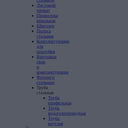
стальной
Листовой
прокат
Проволока
вязальная
Швеллер
Полоса
стальная
Комплектующие
для
опалубки
Винтовые
сваи
и
комплектующие
Фитинги
стальные
Труба
стальная
Труба
профильная
Труба
водогазопроводная
Труба
круглая