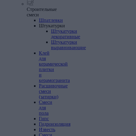
Строительные
смеси
Шпатлевки
Штукатурки
Штукатурки
декоративные
Штукатурки
выравнивающие
Клей
для
керамической
плитки
и
керамогранита
Расшивочные
смеси
(затирки)
Смеси
для
пола
Гипс
Гидроизоляция
Известь
Смеси