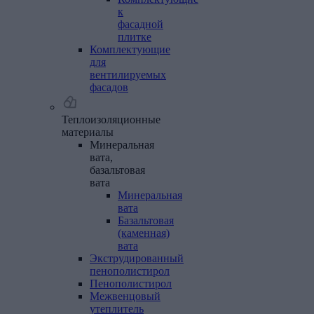
к
фасадной
плитке
Комплектующие
для
вентилируемых
фасадов
Теплоизоляционные
материалы
Минеральная
вата,
базальтовая
вата
Минеральная
вата
Базальтовая
(каменная)
вата
Экструдированный
пенополистирол
Пенополистирол
Межвенцовый
утеплитель