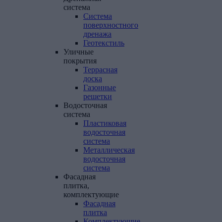
система
Система
поверхностного
дренажа
Геотекстиль
Уличные
покрытия
Террасная
доска
Газонные
решетки
Водосточная
система
Пластиковая
водосточная
система
Металлическая
водосточная
система
Фасадная
плитка,
комплектующие
Фасадная
плитка
Комплектующие