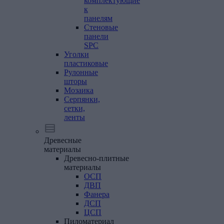
комплектующие
к
панелям
Стеновые
панели
SPC
Уголки
пластиковые
Рулонные
шторы
Мозаика
Серпянки,
сетки,
ленты
Древесные
материалы
Древесно-плитные
материалы
ОСП
ДВП
Фанера
ДСП
ЦСП
Пиломатериал