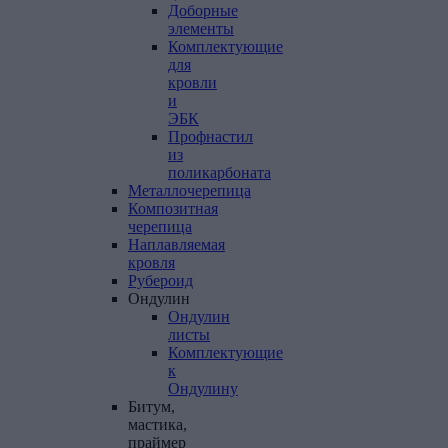
Доборные
элементы
Комплектующие
для
кровли
и
ЭБК
Профнастил
из
поликарбоната
Металлочерепица
Композитная
черепица
Наплавляемая
кровля
Рубероид
Ондулин
Ондулин
листы
Комплектующие
к
Ондулину
Битум,
мастика,
праймер