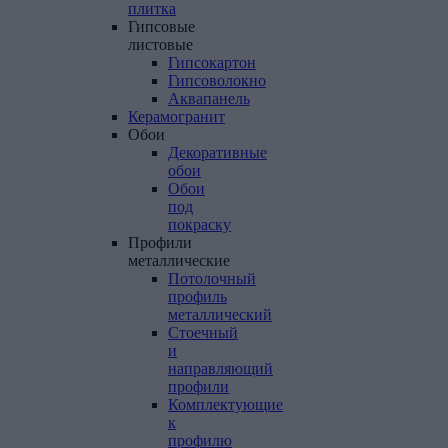
плитка
Гипсовые
листовые
Гипсокартон
Гипсоволокно
Аквапанель
Керамогранит
Обои
Декоративные
обои
Обои
под
покраску
Профили
металлические
Потолочный
профиль
металлический
Стоечный
и
направляющий
профили
Комплектующие
к
профилю