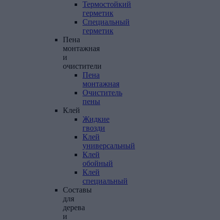
Термостойкий
герметик
Специальный
герметик
Пена
монтажная
и
очистители
Пена
монтажная
Очиститель
пены
Клей
Жидкие
гвозди
Клей
универсальный
Клей
обойный
Клей
специальный
Составы
для
дерева
и