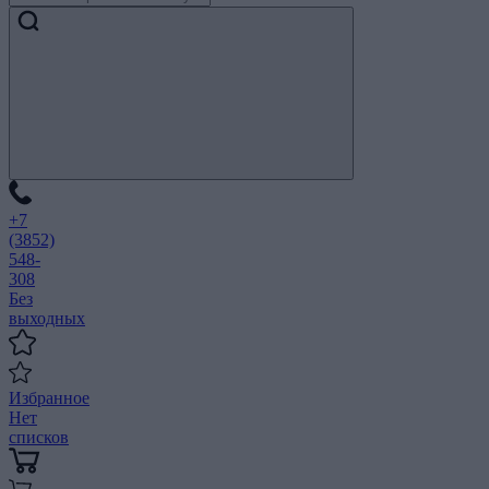
+7
(3852)
548-
308
Без
выходных
Избранное
Нет
списков