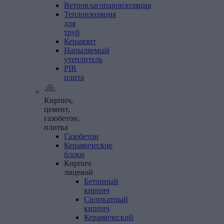
Ветровлагопароизоляция
Теплоизоляция
для
труб
Керамзит
Напыляемый
утеплитель
PIR
плита
Кирпич,
цемент,
газобетон,
плитка
Газобетон
Керамические
блоки
Кирпич
лицевой
Бетонный
кирпич
Силикатный
кирпич
Керамический