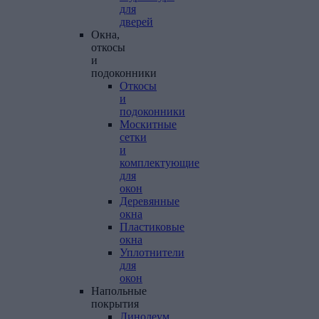
для
дверей
Окна,
откосы
и
подоконники
Откосы
и
подоконники
Москитные
сетки
и
комплектующие
для
окон
Деревянные
окна
Пластиковые
окна
Уплотнители
для
окон
Напольные
покрытия
Линолеум