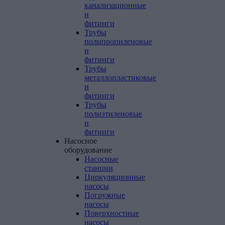
канализационные
и
фитинги
Трубы
полипропиленовые
и
фитинги
Трубы
металлопластиковые
и
фитинги
Трубы
полиэтиленовые
и
фитинги
Насосное
оборудование
Насосные
станции
Циркуляционные
насосы
Погружные
насосы
Поверхностные
насосы