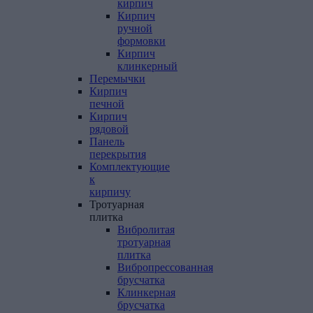
кирпич
Кирпич
ручной
формовки
Кирпич
клинкерный
Перемычки
Кирпич
печной
Кирпич
рядовой
Панель
перекрытия
Комплектующие
к
кирпичу
Тротуарная
плитка
Вибролитая
тротуарная
плитка
Вибропрессованная
брусчатка
Клинкерная
брусчатка