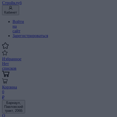
Стройклуб
Кабинет
Войти
на
сайт
Зарегистрироваться
Избранное
Нет
списков
Корзина
0
₽
Барнаул,
Павловский
тракт, 206Б
О