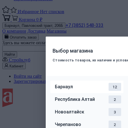
Избранное
Нет списков
Корзина
0 ₽
+7 (3852) 548-333
Барнаул,
Павловский тракт, 206Б
О компании
Доставка
Магазины
Оплатить заказ
Здесь вы можете оплатить электронным способом заказ, подт
Номер телефона
Выбор магазина
Найти
Стройклуб
Стоимость товаров, их наличие и усло
Кабинет
Войти на сайт
Зарегистрироваться
Барнаул
12
Республика Алтай
2
Новоалтайск
3
Черепаново
2