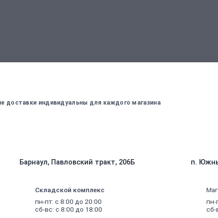
вержденный менеджером
Для оплаты заказа - введите данные, ко
вие доставки индивидуальны для каждого магазина
Барнаул, Павловский тракт, 206Б
п. Южны
Складской комплекс
Маг
пн-пт: с 8:00 до 20:00
пн-
сб-вс: с 8:00 до 18:00
сб-