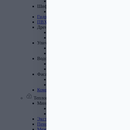
Лист полимеренный (цветной)
Шифер
и
доборные
элементы
Шифер (листы)
Гидроизоляционные
ленты
ПВХ
мембрана
Дренажная
система
Система поверхностного дренажа
Геотекстиль
Уличные
покрытия
Террасная доска
Газонные решетки
Водосточная
система
Пластиковая водосточная система
Металлическая водосточная система
Фасадная
плитка,
комплектующие
Фасадная плитка
Комплектующие к фасадной плитке
Комплектующие
для
вентилируемых
фасадов
Теплоизоляционные материалы
Минеральная
вата,
базальтовая
вата
Минеральная вата
Базальтовая (каменная) вата
Экструдированный
пенополистирол
Пенополистирол
Межвенцовый
утеплитель