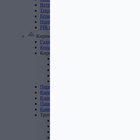
Ветровлагопароизоляция
Теплоизоляция
для
труб
Керамзит
Напыляемый
утеплитель
PIR
плита
Кирпич, цемент, газобетон, плитка
Газобетон
Керамические
блоки
Кирпич
лицевой
Бетонный кирпич
Силикатный кирпич
Керамический кирпич
Кирпич ручной формовки
Кирпич клинкерный
Перемычки
Кирпич
печной
Кирпич
рядовой
Панель
перекрытия
Комплектующие
к
кирпичу
Тротуарная
плитка
Вибролитая тротуарная плитка
Вибропрессованная брусчатка
Клинкерная брусчатка
Резиновая плитка