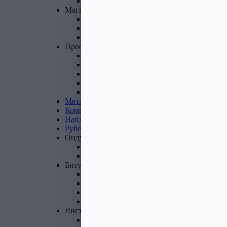
Фасадные панели и комплектующие
Мягкая
кровля
Гибкая черепица
Комплектующие к гибкой черепице
Подкладочные ковры
Профнастил,
доборные
элементы
Профнастил оцинкованный
Профнастил цветной
Доборные элементы
Комплектующие для кровли и ЭБК
Профнастил из поликарбоната
Металлочерепица
Композитная
черепица
Наплавляемая
кровля
Рубероид
Ондулин
Ондулин листы
Комплектующие к Ондулину
Битум,
мастика,
праймер
Мастика кровельная
Мастика гидроизоляционная
Праймер битумный
Битум
Лист
стальной
Лист оцинкованный