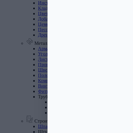
Инструмент
для
газобетона
Кладочная
сетка
Цветные
кладочные
смеси
Добавки
к
бетону
Цемент
Песок,
щебень
Дренажные
мембраны
Металлопрокат
Арматура,
круг,
квадрат
Уголок
стальной
Листовой
прокат
Проволока
вязальная
Швеллер
Полоса
стальная
Комплектующие
для
опалубки
Винтовые
сваи
и
комплектующие
Фитинги
стальные
Труба
стальная
Труба профильная
Труба водогазопроводная
Труба круглая
Строительные смеси
Шпатлевки
Штукатурки