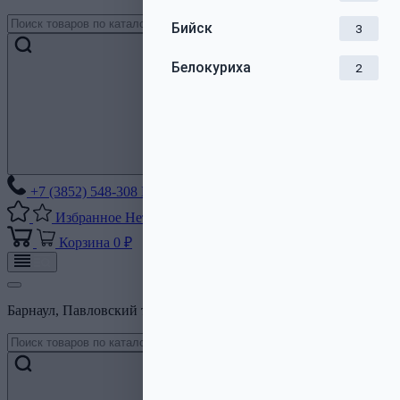
Бийск
3
Белокуриха
2
+7 (3852) 548-308
Без выходных
Избранное
Нет списков
Корзина
0 ₽
Барнаул, Павловский тракт, 206Б