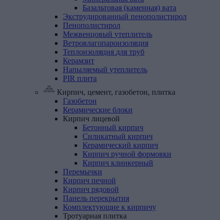
Базальтовая (каменная) вата
Экструдированный
пенополистирол
Пенополистирол
Межвенцовый
утеплитель
Ветровлагопароизоляция
Теплоизоляция
для
труб
Керамзит
Напыляемый
утеплитель
PIR
плита
Кирпич, цемент, газобетон, плитка
Газобетон
Керамические
блоки
Кирпич
лицевой
Бетонный кирпич
Силикатный кирпич
Керамический кирпич
Кирпич ручной формовки
Кирпич клинкерный
Перемычки
Кирпич
печной
Кирпич
рядовой
Панель
перекрытия
Комплектующие
к
кирпичу
Тротуарная
плитка