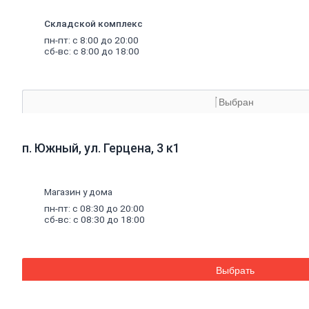
Аквапанель
Керамогранит
Складской комплекс
Обои
пн-пт: с 8:00 до 20:00
Декоративные обои
сб-вс: с 8:00 до 18:00
Обои под покраску
Профили
металлические
Потолочный профиль металлический
Стоечный и направляющий профили
Выбран
Комплектующие к профилю
Профили штукатурные
Уплотнительные ленты для профилей
Двери,
дверная
фурнитура
п. Южный, ул. Герцена, 3 к1
Двери межкомнатные
Двери входные
Доборные элементы для дверей
Двери для бани
Магазин у дома
Двери противопожарные
пн-пт: с 08:30 до 20:00
Раздвижные двери
сб-вс: с 08:30 до 18:00
Фурнитура для дверей
Окна,
откосы
и
подоконники
Откосы и подоконники
Москитные сетки и комплектующие
Выбрать
для окон
Деревянные окна
Пластиковые окна