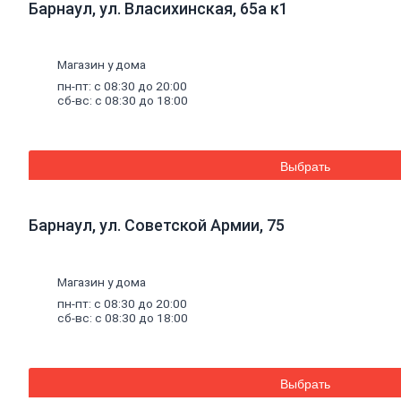
Барнаул, ул. Власихинская, 65а к1
Уплотнители для окон
Напольные
покрытия
Линолеум
Ламинат
Магазин у дома
Плитка ПВХ, ламинат виниловый SPC
пн-пт: с 08:30 до 20:00
Коврики придверные
сб-вс: с 08:30 до 18:00
Комплектующие к напольным
покрытиям
Плинтус, комплектующие к плинтусу
Щетинистое покрытие
Выбрать
Подложка под напольные покрытия
Линолеум характеристика
Ковролин
Порожки
Барнаул, ул. Советской Армии, 75
Потолок
Плитка потолочная
Потолок подвесной
Карнизы для штор
Магазин у дома
Комплектующие для карнизов
пн-пт: с 08:30 до 20:00
Плинтус, розетки потолочные
сб-вс: с 08:30 до 18:00
Стеновые
панели
Панели МДФ, комплектующие к
панелям
Панели ПВХ, комплектующие к
Выбрать
панелям