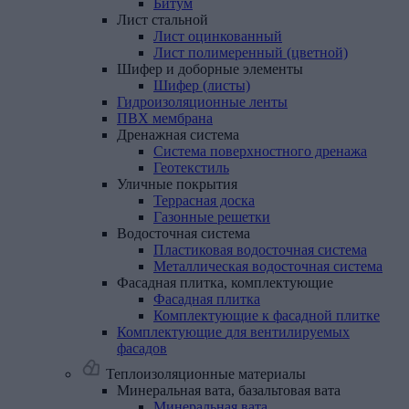
Битум
Лист
стальной
Лист оцинкованный
Лист полимеренный (цветной)
Шифер
и
доборные
элементы
Шифер (листы)
Гидроизоляционные
ленты
ПВХ
мембрана
Дренажная
система
Система поверхностного дренажа
Геотекстиль
Уличные
покрытия
Террасная доска
Газонные решетки
Водосточная
система
Пластиковая водосточная система
Металлическая водосточная система
Фасадная
плитка,
комплектующие
Фасадная плитка
Комплектующие к фасадной плитке
Комплектующие
для
вентилируемых
фасадов
Теплоизоляционные материалы
Минеральная
вата,
базальтовая
вата
Минеральная вата