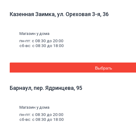
Стеновые панели SPC
Уголки
пластиковые
Казенная Заимка, ул. Ореховая 3-я, 36
Рулонные
шторы
Мозаика
Серпянки,
сетки,
ленты
Магазин у дома
Древесные материалы
Древесно-плитные
материалы
пн-пт: с 08:30 до 20:00
ОСП
сб-вс: с 08:30 до 18:00
ДВП
Фанера
ДСП
ЦСП
Выбрать
Пиломатериал
Погонажные изделия
Брус
Барнаул, пер. Ядринцева, 95
Брусок
Доска обрезная
Лакокрасочные материалы, пены, герметики
Магазин у дома
Эмали
Эмали универсальные
пн-пт: с 08:30 до 20:00
Эмали для пола
сб-вс: с 08:30 до 18:00
Эмали антикоррозионные
Специальные эмали
Эмали для радиаторов