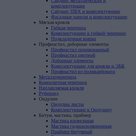
Сайдинг металлический и
комплектующие
Сайдинг ПВХ и комплектующие
Фасадные панели и комплектующие
Мягкая
кровля
Гибкая черепица
Комплектующие к гибкой черепице
Подкладочные ковры
Профнастил,
доборные
элементы
Профнастил оцинкованный
Профнастил цветной
Доборные элементы
Комплектующие для кровли и ЭБК
Профнастил из поликарбоната
Металлочерепица
Композитная
черепица
Наплавляемая
кровля
Рубероид
Ондулин
Ондулин листы
Комплектующие к Ондулину
Битум,
мастика,
праймер
Мастика кровельная
Мастика гидроизоляционная
Праймер битумный