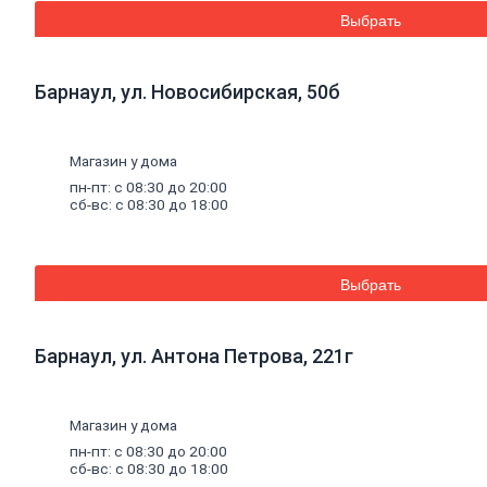
Эмали аэрозольные
Выбрать
Краска
водная
Краска для потолков
Краска для стен
Барнаул, ул. Новосибирская, 50б
Краска специальная
Краска фасадная
Краска
масляная
Герметики
Магазин у дома
Акриловый герметик
пн-пт: с 08:30 до 20:00
Силиконовый универсальный
сб-вс: с 08:30 до 18:00
герметик
Силиконовый санитарный герметик
Термостойкий герметик
Специальный герметик
Выбрать
Пена
монтажная
и
очистители
Пена монтажная
Очиститель пены
Клей
Барнаул, ул. Антона Петрова, 221г
Жидкие гвозди
Клей универсальный
Клей обойный
Магазин у дома
Клей специальный
Составы
для
дерева
и
антисептики
пн-пт: с 08:30 до 20:00
Антисептики биозащитные
сб-вс: с 08:30 до 18:00
Составы огнебиозащитные