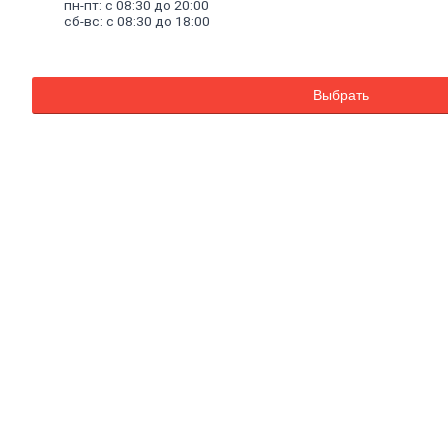
пн-пт: с 08:30 до 20:00
Баки для систем отопления
сб-вс: с 08:30 до 18:00
Средства для чистки котельного
оборудования
Печи и комплектующие
Аксессуары для бани и сауны
Выбрать
Радиаторы
Радиаторы алюминиевые
Радиаторы чугунные
Радиаторы биметаллические
Радиаторы стальные панельные
Решетки радиаторные
Комплектующие к радиаторам
Трубы
и
фитинги
Фитинги резьбовые
Краны шаровые, вентили, коллекторы
Трубы канализационные и фитинги
Трубы полипропиленовые и фитинги
Трубы металлопластиковые и фитинги
Трубы полиэтиленовые и фитинги
Насосное
оборудование
Насосные станции
Циркуляционные насосы
Погружные насосы
Поверхностные насосы
Дренажные насосы