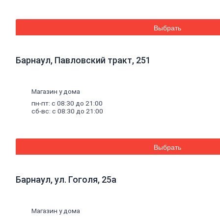
Средства для бань и саун
Составы для дерева декоративные
Грунты
Выбрать
Грунты антикоррозионные
Грунты аэрозольные
Грунты пропиточные
Барнаул, Павловский тракт, 251
Лаки
Лаки интерьерные
Лаки аэрозольные
Лаки специальные
Магазин у дома
Растворители,
очистители,
олифа
пн-пт: с 08:30 до 21:00
Олифа и морилка
сб-вс: с 08:30 до 21:00
Очистители
Растворители
Колеры
Колеры для водных красок
Выбрать
Колеры универсальные
Специальные
средства
Декоративные
материалы
Барнаул, ул. Гоголя, 25а
Отопление, водоснабжение, канализация
Котельное
оборудование
Котлы
Дымоходы
Магазин у дома
Печное литье