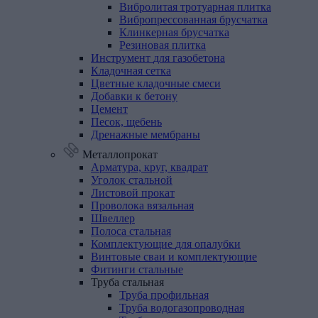
Вибролитая тротуарная плитка
Вибропрессованная брусчатка
Клинкерная брусчатка
Резиновая плитка
Инструмент
для
газобетона
Кладочная
сетка
Цветные
кладочные
смеси
Добавки
к
бетону
Цемент
Песок,
щебень
Дренажные
мембраны
Металлопрокат
Арматура,
круг,
квадрат
Уголок
стальной
Листовой
прокат
Проволока
вязальная
Швеллер
Полоса
стальная
Комплектующие
для
опалубки
Винтовые
сваи
и
комплектующие
Фитинги
стальные
Труба
стальная
Труба профильная
Труба водогазопроводная